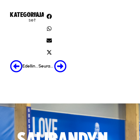
Uuti
KATEGORIA:
JAA:
set
Edellinen
Seuraava