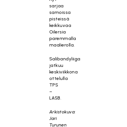
ar
sarjaa
kk
samoissa
in
pisteissä
oi
keikkuvaa
nt
Oilersia
ie
paremmalla
vä
maalierolla.
st
ei
Salibandyliiga
tä
jatkuu
.
keskiviikkona
Hyväksy markkinointievästeet
ottelulla
TPS
–
LASB.
Arkistokuva:
Jari
Turunen