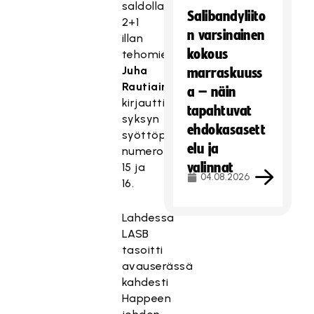
saldollaan
Salibandyliito
2+1
n varsinainen
illan
kokous
tehomieheksi,
Juha
marraskuuss
Rautiainen
a – näin
kirjautti
tapahtuvat
syksyn
ehdokasasett
syöttöpisteensä
elu ja
numerot
valinnat
15 ja
04.08.2026
16.
Lahdessa
LASB
tasoitti
avauserässä
kahdesti
Happeen