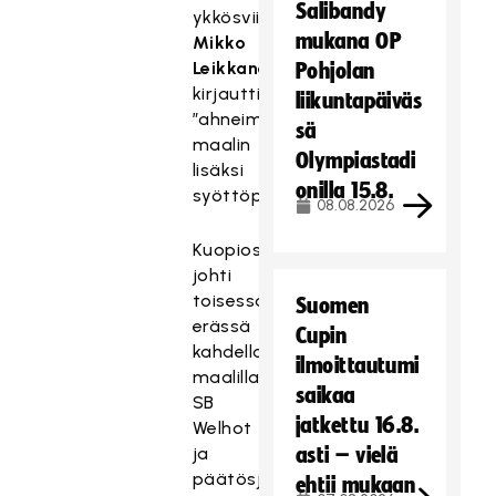
Salibandy
ykkösviisikosta
mukana OP
Mikko
Leikkanen
Pohjolan
kirjautti
liikuntapäiväs
”ahneimpana”
sä
maalin
Olympiastadi
lisäksi
onilla 15.8.
syöttöpisteen.
08.08.2026
Kuopiossa
johti
toisessa
Suomen
erässä
Cupin
kahdella
ilmoittautumi
maalilla
saikaa
SB
jatkettu 16.8.
Welhot
ja
asti – vielä
päätösjaksolla
ehtii mukaan