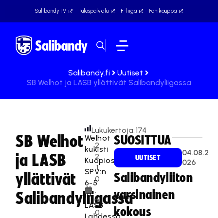
SalibandyTV
Tulospalvelu
F-liiga
Fanikauppa
Salibandy.fi
Uutiset
SB Welhot ja LASB yllättivät Salibandyliigassa
Lukukertoja:
174
SB Welhot
Welhot
SUOSITTUA
2
kukisti
04.08.2
ja LASB
2
UUTISET
Kuopiossa
026
.1
SPV:n
yllättivät
Salibandyliiton
0
6-5
.
varsinainen
ja
Salibandyliigassa
2
LASB
kokous
0
Lahdessa