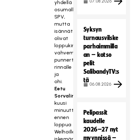
07.08.2026
yhdellä
osumalla
SPV,
mutta
Syksyn
isännät
turnausvilske
olivat
loppukirissä
parhaimmilla
vahvempia
an – katso
punnertaen
pelit
rinnalle
SalibandyTV:s
ja
tä
ohi.
06.08.2026
Eetu
Sorvalin
kuusi
minuuttia
Pelipassit
ennen
kaudelle
loppua
2026–27 nyt
Welhoille
myynnissä –
iskemän