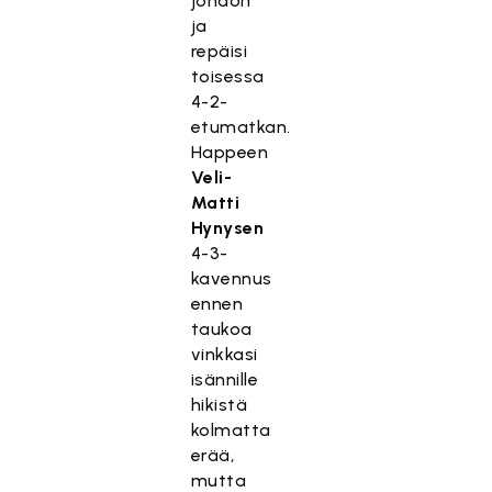
johdon
ja
repäisi
toisessa
4-2-
etumatkan.
Happeen
Veli-
Matti
Hynysen
4-3-
kavennus
ennen
taukoa
vinkkasi
isännille
hikistä
kolmatta
erää,
mutta