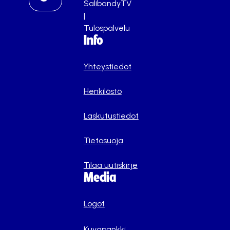
SalibandyTV
|
Tulospalvelu
Info
Yhteystiedot
Henkilöstö
Laskutustiedot
Tietosuoja
Tilaa uutiskirje
Media
Logot
Kuvapankki