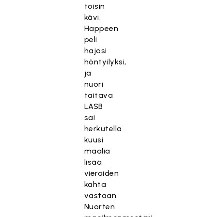
toisin
kävi.
Happeen
peli
hajosi
höntyilyksi,
ja
nuori
taitava
LASB
sai
herkutella
kuusi
maalia
lisää
vieraiden
kahta
vastaan.
Nuorten