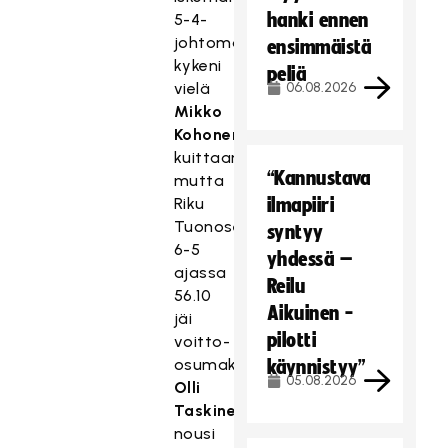
hanki ennen
5-4-
johtomaalin
ensimmäistä
kykeni
peliä
vielä
06.08.2026
Mikko
Kohonen
kuittaamaan,
“Kannustava
mutta
Riku
ilmapiiri
Tuonosen
syntyy
6-5
yhdessä –
ajassa
Reilu
56.10
Aikuinen -
jäi
pilotti
voitto-
osumaksi.
käynnistyy”
05.08.2026
Olli
Taskinen
nousi