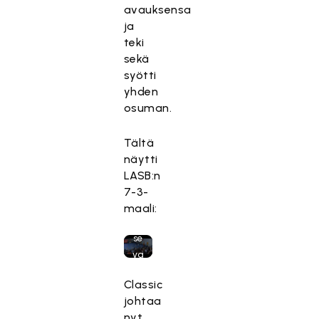
avauksensa
m
ja
ä
teki
si
sekä
sä
syötti
lt
yhden
ö
osuman.
on
es
te
Tältä
tt
näytti
y,
LASB:n
ko
7-3-
sk
maali:
a
se
va
at
Classic
ii
johtaa
m
nyt