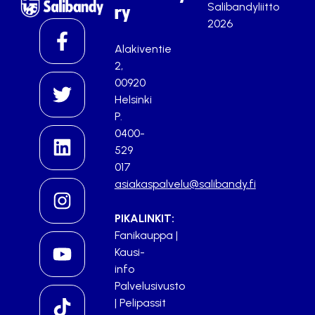
Salibandyliitto
ry
2026
Alakiventie
2,
00920
Helsinki
P.
0400-
529
017
asiakaspalvelu@salibandy.fi
PIKALINKIT:
Fanikauppa
|
Kausi-
info
Palvelusivusto
|
Pelipassit