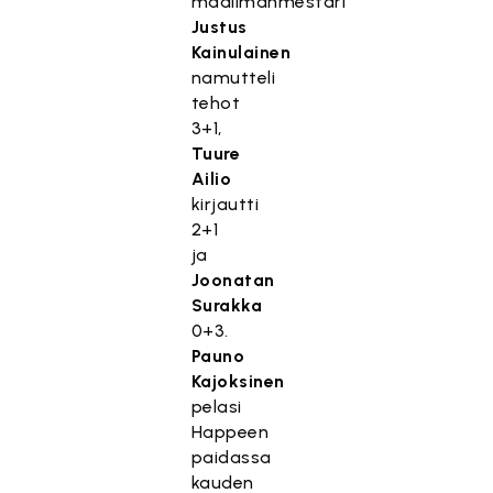
maailmanmestari
Justus
Kainulainen
namutteli
tehot
3+1,
Tuure
Ailio
kirjautti
2+1
ja
Joonatan
Surakka
0+3.
Pauno
Kajoksinen
pelasi
Happeen
paidassa
T
kauden
ä