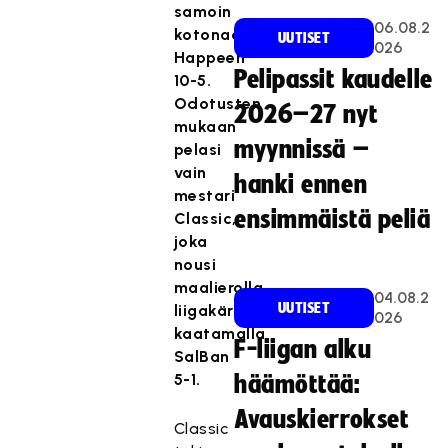
samoin
06.08.2
kotonaan
UUTISET
026
Happeen
Pelipassit kaudelle
10-5.
Odotusten
2026–27 nyt
mukaan
myynnissä –
pelasi
vain
hanki ennen
mestari
ensimmäistä peliä
Classic,
joka
nousi
maalierolla
04.08.2
UUTISET
liigakärkeen
026
kaatamalla
F-liigan alku
SalBan
5-1.
häämöttää:
Avauskierrokset
Classic