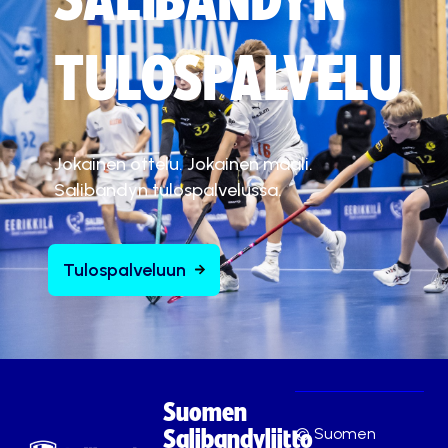
SALIBANDYN
TULOSPALVELU
Jokainen ottelu. Jokainen maali.
Salibandyn tulospalvelussa.
Tulospalveluun
Suomen
© Suomen
Salibandyliitto