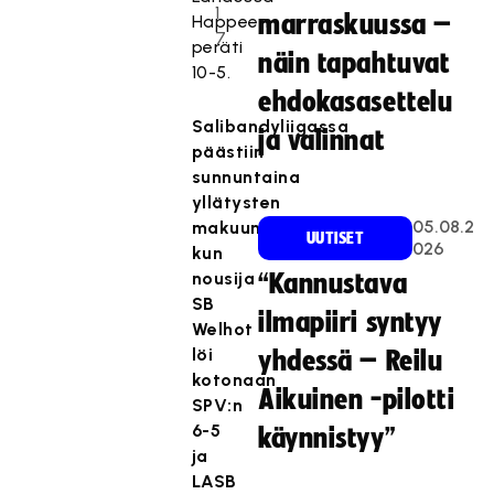
1
marraskuussa –
Happeen
7
peräti
näin tapahtuvat
10-5.
ehdokasasettelu
Salibandyliigassa
ja valinnat
päästiin
sunnuntaina
yllätysten
05.08.2
makuun,
UUTISET
026
kun
nousija
“Kannustava
SB
ilmapiiri syntyy
Welhot
löi
yhdessä – Reilu
kotonaan
Aikuinen -pilotti
SPV:n
6-5
käynnistyy”
ja
LASB