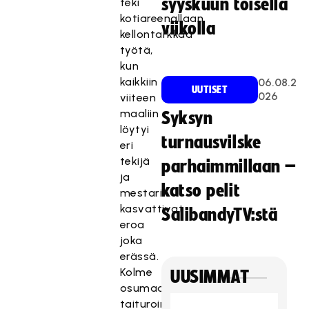
syyskuun toisella
teki
kotiareenallaan
viikolla
kellontarkkaa
työtä,
kun
kaikkiin
06.08.2
UUTISET
026
viiteen
maaliin
Syksyn
löytyi
turnausvilske
eri
tekijä
parhaimmillaan –
ja
katso pelit
mestarit
kasvattivat
SalibandyTV:stä
eroa
joka
erässä.
Kolme
UUSIMMAT
osumaa
taituroineesta