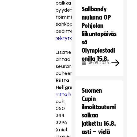
palkkatoivomuksineen
Salibandy
pyydetään
toimittamaan
mukana OP
sähköpostitse
Pohjolan
osoitteella:
liikuntapäiväs
rekrytointi(at)sbvantaa.fi
.
sä
Olympiastadi
Lisätietoja
onilla 15.8.
antaa
08.08.2026
seuran
puheenjohtaja
Riitta
Hellgren
,
Suomen
riitta.hellgren(at)sbvantaa.fi
,
Cupin
puh.
ilmoittautumi
050
saikaa
344
3296
jatkettu 16.8.
(miel.
asti – vielä
iltaisin