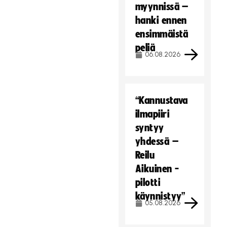
myynnissä –
hanki ennen
ensimmäistä
peliä
06.08.2026
“Kannustava
ilmapiiri
syntyy
yhdessä –
Reilu
Aikuinen -
pilotti
käynnistyy”
05.08.2026