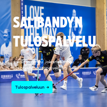
SALIBANDYN
TULOSPALVELU
Jokainen ottelu. Jokainen maali.
Salibandyn tulospalvelussa.
Tulospalveluun