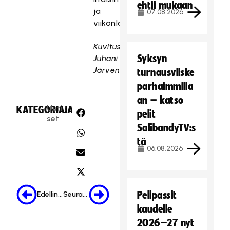
ehtii mukaan
ja
07.08.2026
viikonloppuisin).
Kuvituskuva:
Syksyn
Juhani
Järvenpää
turnausvilske
parhaimmilla
an – katso
Uuti
KATEGORIA:
JAA:
pelit
set
SalibandyTV:s
tä
06.08.2026
Pelipassit
Edellinen
Seuraava
kaudelle
2026–27 nyt