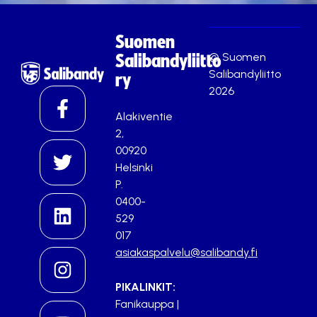
Suomen
© Suomen
Salibandyliitto
Salibandyliitto
ry
2026
Alakiventie
2,
00920
Helsinki
P.
0400-
529
017
asiakaspalvelu@salibandy.fi
PIKALINKIT:
Fanikauppa
|