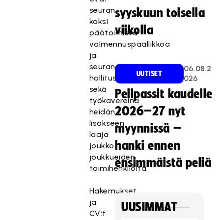
seuran
syyskuun toisella
kaksi
viikolla
päätoimista
valmennuspäällikköä
ja
seuran
06.08.2
UUTISET
hallitus
026
sekä
Pelipassit kaudelle
työkavereina
2026–27 nyt
heidän
lisäkseen
myynnissä –
laaja
hanki ennen
joukko
joukkueiden
ensimmäistä peliä
toimihenkilöitä.
Hakemukset
ja
UUSIMMAT
CV:t