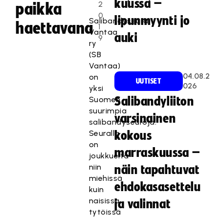
kuussa –
2
paikka
0
lipunmyynti jo
Salibandyseura
haettavana
1
Vantaa
auki
9
ry
(SB
Vantaa)
04.08.2
on
UUTISET
026
yksi
Suomen
Salibandyliiton
suurimpia
varsinainen
salibandyseuroja.
Seuralla
kokous
on
marraskuussa –
joukkueita
niin
näin tapahtuvat
miehissä
ehdokasasettelu
kuin
naisissa,
ja valinnat
tytöissä