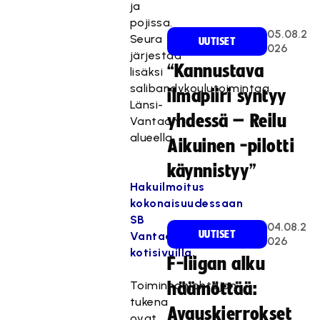
ja
pojissa.
05.08.2
Seura
UUTISET
026
järjestää
“Kannustava
lisäksi
salibandykoulutoimintaa
ilmapiiri syntyy
Länsi-
yhdessä – Reilu
Vantaan
alueella.
Aikuinen -pilotti
käynnistyy”
Hakuilmoitus
kokonaisuudessaan
SB
04.08.2
UUTISET
Vantaan
026
kotisivuilla.
F-liigan alku
Toiminnanjohtajan
häämöttää:
tukena
Avauskierrokset
ovat