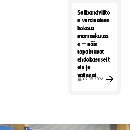
Salibandyliito
n varsinainen
kokous
marraskuuss
a – näin
tapahtuvat
ehdokasasett
elu ja
valinnat
04.08.2026