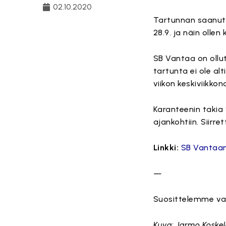
02.10.2020
Tartunnan saanut 
28.9. ja näin ollen
SB Vantaa on ollu
tartunta ei ole al
viikon keskiviikkon
Karanteenin takia
ajankohtiin. Siirr
Linkki:
SB Vantaan
—
Suosittelemme vah
Kuva: Jarmo Koske