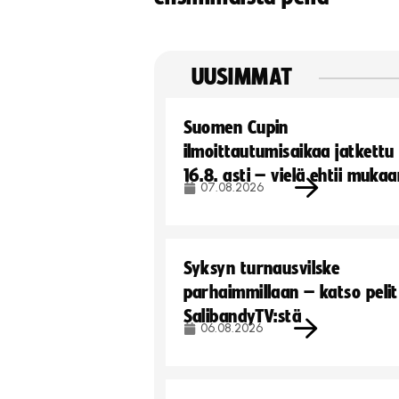
UUSIMMAT
Suomen Cupin
ilmoittautumisaikaa jatkettu
16.8. asti – vielä ehtii muka
07.08.2026
Syksyn turnausvilske
parhaimmillaan – katso pelit
SalibandyTV:stä
06.08.2026