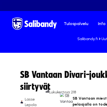
Tulospalvelu
Info
Salibandy.fi
Uut
SB Vantaan Divari-jouk
siirtyvät
Lukukertoja:
218
SB Vantaan mieste
Lasse
pelaajalla on tode
Lepola