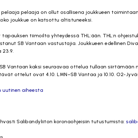
pelaaja pelaaja on ollut osallisena joukkueen toiminta
 koko joukkue on katsottu altistuneeksi.
t tapauksen tiimoilta yhteydessä THL:ään. THL:n ohjeis
tistanut SB Vantaan vastustajia. Joukkueen edellinen Divar
a 23.9.
 SB Vantaan kaksi seuraavaa ottelua tullaan siirtämään
ettävät ottelut ovat 4.10. LMN–SB Vantaa ja 10.10. O2-Jy
 uutinen aiheesta
vasti Salibandyliiton koronaohjeisiin tutustumista:
sali
la