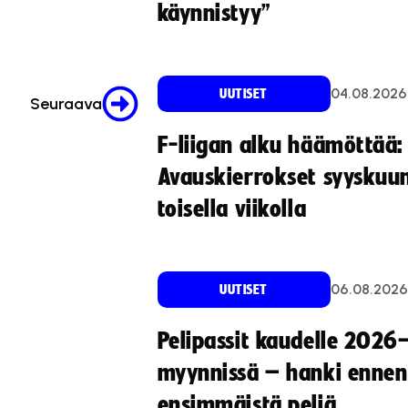
käynnistyy”
04.08.2026
UUTISET
Seuraava
F-liigan alku häämöttää:
Avauskierrokset syyskuu
toisella viikolla
06.08.2026
UUTISET
Pelipassit kaudelle 2026
myynnissä – hanki ennen
ensimmäistä peliä