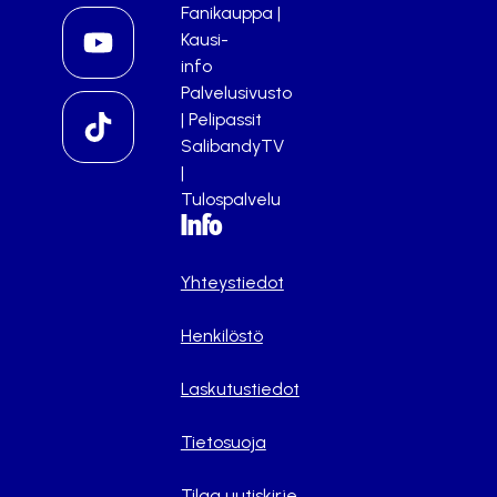
Fanikauppa
|
Kausi-
info
Palvelusivusto
|
Pelipassit
SalibandyTV
|
Tulospalvelu
Info
Yhteystiedot
Henkilöstö
Laskutustiedot
Tietosuoja
Tilaa uutiskirje