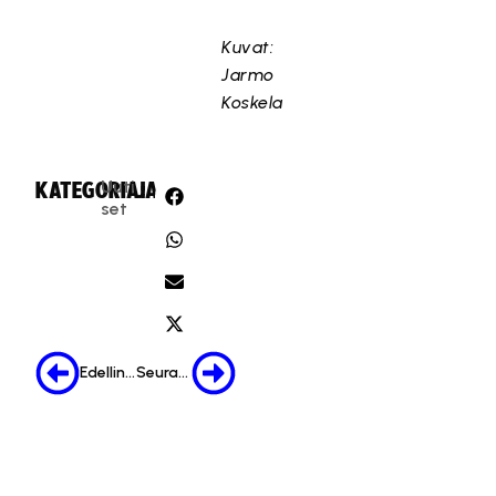
Kuvat:
Jarmo
Koskela
Uuti
KATEGORIA:
JAA:
set
Edellinen
Seuraava