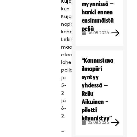
Kujala
,
myynnissä –
kun
hanki ennen
Kujala
ensimmäistä
napautti
peliä
kahdesta
06.08.2026
Lirkin
maalin
eteen
“Kannustava
lähettämästä
ilmapiiri
pallosta
syntyy
jo
yhdessä –
5-
2
Reilu
ja
Aikuinen -
6-
pilotti
2.
käynnistyy”
05.08.2026
–