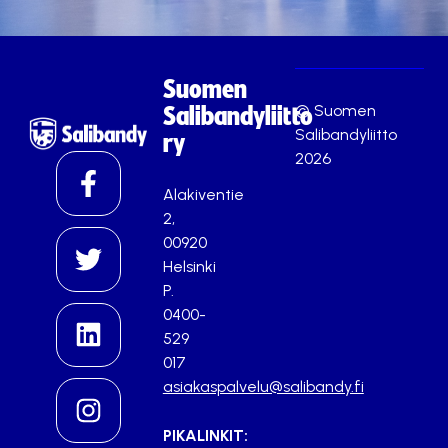
Suomen
© Suomen
Salibandyliitto
Salibandyliitto
ry
2026
Alakiventie
2,
00920
Helsinki
P.
0400-
529
017
asiakaspalvelu@salibandy.fi
PIKALINKIT: