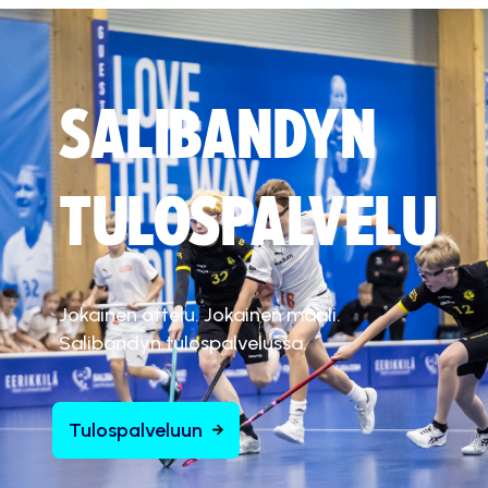
SALIBANDYN
TULOSPALVELU
Jokainen ottelu. Jokainen maali.
Salibandyn tulospalvelussa.
Tulospalveluun