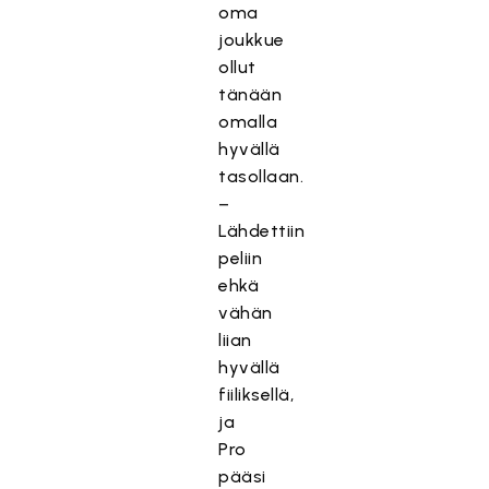
oma
joukkue
ollut
tänään
omalla
hyvällä
tasollaan.
–
Lähdettiin
peliin
ehkä
vähän
liian
hyvällä
fiiliksellä,
ja
Pro
pääsi