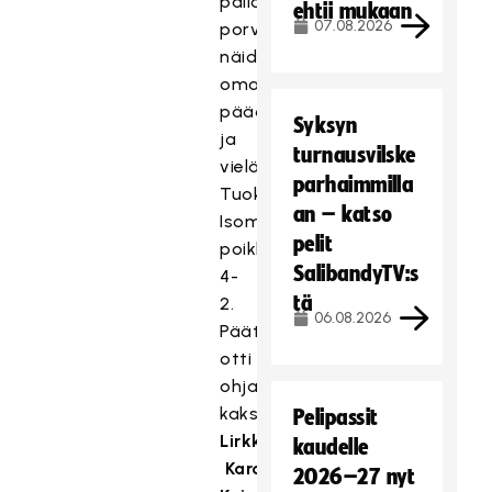
pallon
ehtii mukaan
07.08.2026
porvoolaisilta
näiden
omassa
päädyssä,
Syksyn
ja
turnausvilske
vielä
parhaimmilla
Tuokkola
an – katso
Isometsän
pelit
poikkisyötöstä
SalibandyTV:s
4-
tä
2.
06.08.2026
Päätösjaksolla
otti
ohjat
kaksikko
Jaana
Pelipassit
Lirkki
–
kaudelle
Karoliina
2026–27 nyt