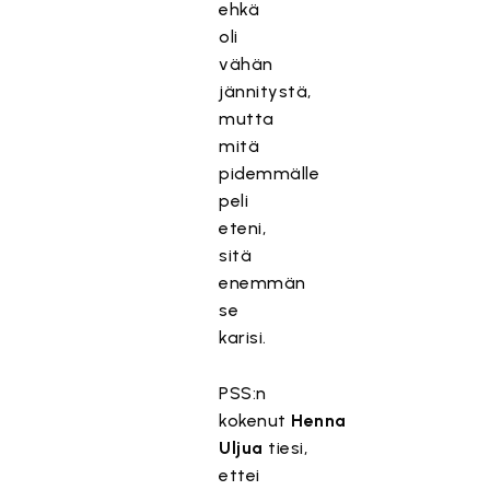
ehkä
oli
vähän
jännitystä,
mutta
mitä
pidemmälle
peli
eteni,
sitä
enemmän
se
karisi.
PSS:n
kokenut
Henna
Uljua
tiesi,
ettei