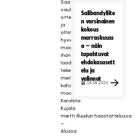
Saatiin
vauhdikas
Salibandyliito
ottelu
n varsinainen
ja
kokous
oltiin
marraskuuss
hyviä
a – näin
maalipaikoissa,
tapahtuvat
ihan
ehdokasasett
laadukasta
elu ja
tekemistä
meiltä,
valinnat
04.08.2026
kahden
maalin
Karoliina
Kujala
mietti
Ruudun
haastattelussa.
–
Alussa