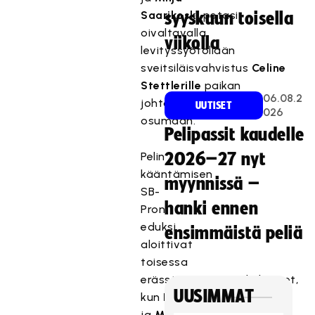
Saarikoski
petasi
syyskuun toisella
oivaltavalla
viikolla
levityssyötöllään
sveitsiläisvahvistus
Celine
Stettlerille
paikan
06.08.2
johto-
UUTISET
026
osumaan.
Pelipassit kaudelle
Pelin
2026–27 nyt
kääntämisen
myynnissä –
SB-
hanki ennen
Pron
eduksi
ensimmäistä peliä
aloittivat
toisessa
erässä
Hietamäen
kaksoset,
UUSIMMAT
kun
Laura
syötti
ja
Mirja
ohjasi