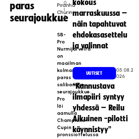
kokous
0
paras
Piranha
1
marraskuussa –
Churin
seurajoukkue
9
5-3.
näin tapahtuvat
ehdokasasettelu
SB-
Pro
ja valinnat
Nurmijärveltä
on
maailman
05.08.2
kolmanneksi
UUTISET
026
paras
salibandyn
“Kannustava
seurajoukkue.
ilmapiiri syntyy
Pro
löi
yhdessä – Reilu
aamulla
Aikuinen -pilotti
Champions
Cupin
käynnistyy”
pronssiottelussa