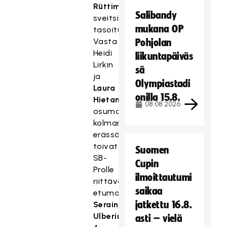
Rüttimann
Salibandy
sveitsiläisille
mukana OP
tasoitusmaalin.
Vasta
Pohjolan
Heidi
liikuntapäiväs
Lirkin
sä
ja
Olympiastadi
Laura
onilla 15.8.
Hietamäen
08.08.2026
osumat
kolmannessa
erässä
toivat
Suomen
SB-
Cupin
Prolle
ilmoittautumi
riittävän
saikaa
etumatkan.
jatkettu 16.8.
Seraina
Ulberin
asti – vielä