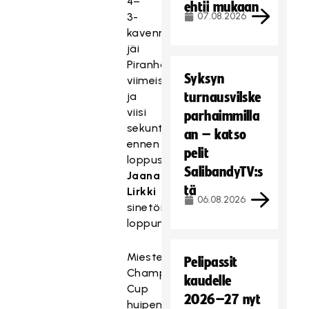
4–
ehtii mukaan
3-
07.08.2026
kavennus
jäi
Piranhan
Syksyn
viimeiseksi,
ja
turnausvilske
viisi
parhaimmilla
sekuntia
an – katso
ennen
pelit
loppusummeria
SalibandyTV:s
Jaana
tä
Lirkki
06.08.2026
sinetöi
loppunumerot.
Miesten
Pelipassit
Champions
kaudelle
Cup
2026–27 nyt
huipentuu