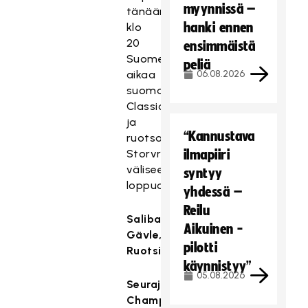
myynnissä –
tänään
hanki ennen
klo
20
ensimmäistä
Suomen
peliä
aikaa
06.08.2026
suomalaisen
Classicin
ja
“Kannustava
ruotsalaisen
Storvretan
ilmapiiri
väliseen
syntyy
loppuotteluun.
yhdessä –
Reilu
Salibandya,
Aikuinen -
Gävle,
pilotti
Ruotsi
käynnistyy”
05.08.2026
Seurajoukkueiden
Champions