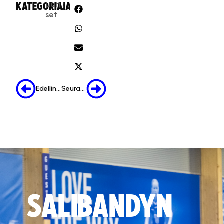
Uuti
KATEGORIA:
JAA:
set
Edellinen
Seuraava
SALIBANDYN