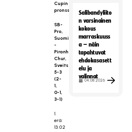
Cupin
pronssiottelu
Salibandyliito
n varsinainen
SB-
kokous
Pro,
marraskuuss
Suomi
a – näin
-
Piranha
tapahtuvat
Chur,
ehdokasasett
Sveitsi
elu ja
5-3
valinnat
(2-
04.08.2026
1,
0-1,
3-1)
1.
erä:
13.02