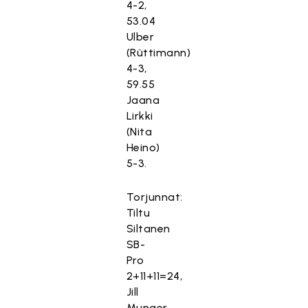
4-2,
53.04
Ulber
(Rüttimann)
4-3,
59.55
Jaana
Lirkki
(Nita
Heino)
5-3.
Torjunnat:
Tiltu
Siltanen
SB-
Pro
2+11+11=24,
Jill
Munger