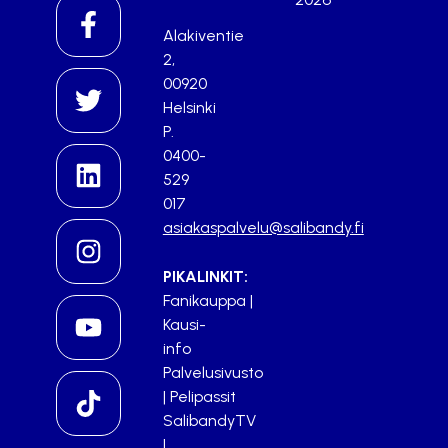
Alakiventie
2,
00920
Helsinki
P.
0400-
529
017
asiakaspalvelu@salibandy.fi
PIKALINKIT:
Fanikauppa
|
Kausi-
info
Palvelusivusto
|
Pelipassit
SalibandyTV
|