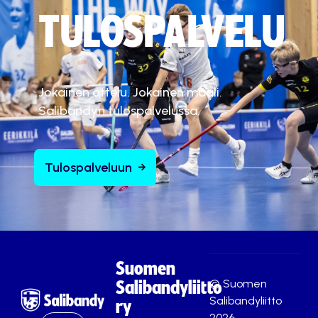
TULOSPALVELU
Jokainen ottelu. Jokainen maali.
Salibandyn tulospalvelussa.
Tulospalveluun
Suomen
© Suomen
Salibandyliitto
Salibandyliitto
ry
2026