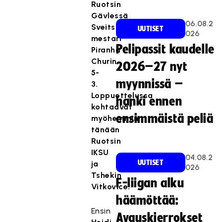
Ruotsin
Gävlessä
06.08.2
Sveitsin
UUTISET
026
mestari
Pelipassit kaudelle
Piranha
Churin
2026–27 nyt
5-
myynnissä –
3.
Loppuottelussa
hanki ennen
kohtaavat
ensimmäistä peliä
myöhemmin
tänään
Ruotsin
IKSU
04.08.2
UUTISET
ja
026
Tshekin
F-liigan alku
Vitkovice.
häämöttää:
Ensin
Avauskierrokset