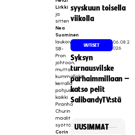
Heidi
syyskuun toisella
Lirkki
ja
viikolla
sitten
Nea
Suominen
laukoivat
06.08.2
UUTISET
026
SB-
Pron
Syksyn
johtoon,
turnausvilske
mutta
kummallakin
parhaimmillaan –
kerralla
katso pelit
pohjusti
kaikki
SalibandyTV:stä
Piranha
Churin
maalit
syöttänyt
UUSIMMAT
Corin