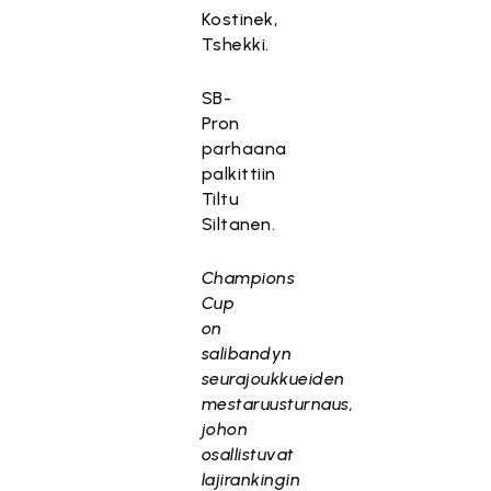
Kostinek,
Tshekki.
SB-
Pron
parhaana
palkittiin
Tiltu
Siltanen.
Champions
Cup
on
salibandyn
seurajoukkueiden
mestaruusturnaus,
johon
osallistuvat
lajirankingin