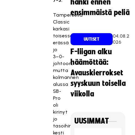
7-3.
hanki ennen
ensimmäistä peliä
Tampereella
Classic
karkasi
toisessa
04.08.2
UUTISET
026
erässä
jo
F-liigan alku
3–0-
häämöttää:
johtoon,
mutta
Avauskierrokset
kolmannen
syyskuun toisella
alussa
SB-
viikolla
Pro
oli
kirinyt
jo
UUSIMMAT
tasoihin
kesti