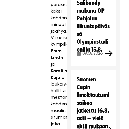
Salibandy
perään
mukana OP
kaksi
kahden
Pohjolan
minuutin
liikuntapäiväs
jäähyä.
sä
Viimeisellä
Olympiastadi
kympillä
onilla 15.8.
Emmi
08.08.2026
Lindh
ja
Karoliina
Kujala
Suomen
laukoivat
Cupin
hallitseville
ilmoittautumi
mestareille
saikaa
kahden
jatkettu 16.8.
maalin
etumatkan,
asti – vielä
joka
ehtii mukaan