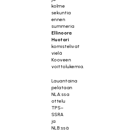
kolme
sekuntia
ennen
summeria
Ellinoora
Huotari
komistelivat
vielä
Kooveen
voittolukemia.
Lauantaina
pelataan
NLA:ssa
ottelu
TPS–
SSRA
ja
NLB:ssä