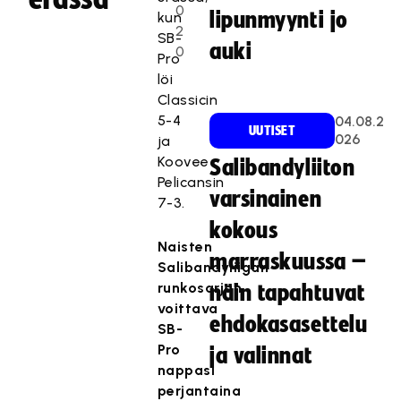
0
lipunmyynti jo
kun
2
SB-
auki
0
Pro
löi
Classicin
5-4
04.08.2
UUTISET
026
ja
Koovee
Salibandyliiton
Pelicansin
varsinainen
7-3.
kokous
Naisten
marraskuussa –
Salibandyliigan
runkosarjan
näin tapahtuvat
voittava
ehdokasasettelu
SB-
Pro
ja valinnat
nappasi
perjantaina