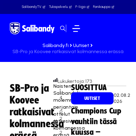
SalibandyTV
Tulospalvelu
F-liiga
Fanikauppa
Salibandy.fi
Uutiset
SB-Pro ja Koovee ratkaisivat kolmannessa erässä
Lukukertoja:
173
SB-Pro ja
Naisten
SUOSITTUA
1
Salibandyliigan
02.08.2
Koovee
4
UUTISET
molemmat
026
.
perjantain
ratkaisivat
Champions Cup
0
ottelut
2
vauhtiin tässä
ratkesivat
kolmannessa
.
kolmannessa
kuussa –
2
erässä
erässä,