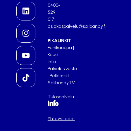
0400-
529
017
asiakaspalvelu@salibandy.fi
PIKALINKIT:
Fanikauppa
|
Kausi-
info
Palvelusivusto
|
Pelipassit
SalibandyTV
|
Tulospalvelu
Info
Yhteystiedot