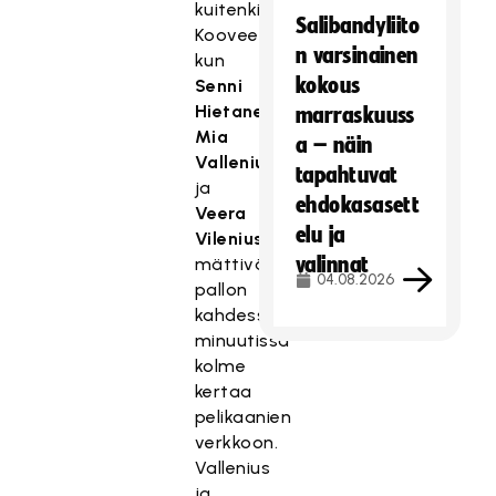
kuitenkin
Salibandyliito
Koovee,
n varsinainen
kun
kokous
Senni
Hietanen
,
marraskuuss
Mia
a – näin
Vallenius
tapahtuvat
ja
ehdokasasett
Veera
elu ja
Vilenius
valinnat
mättivät
04.08.2026
pallon
kahdessa
minuutissa
kolme
kertaa
pelikaanien
verkkoon.
Vallenius
ja