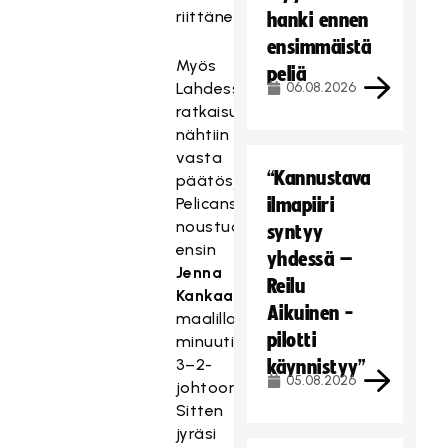
riittäneet.
hanki ennen
ensimmäistä
Myös
peliä
Lahdessa
06.08.2026
ratkaisu
nähtiin
vasta
“Kannustava
päätösjaksolla
Pelicansin
ilmapiiri
noustua
syntyy
ensin
yhdessä –
Jenna
Reilu
Kankaan
Aikuinen -
maalilla
pilotti
minuutiksi
3–2-
käynnistyy”
05.08.2026
johtoon.
Sitten
jyräsi