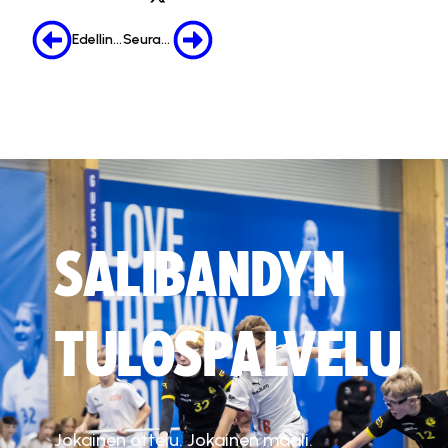
Edellinen
Seuraava
SALIBANDYN
TULOSPALVELU
Jokainen ottelu. Jokainen maali.