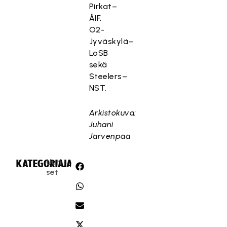
Pirkat–
ÅIF,
O2-
Jyväskylä–
LoSB
sekä
Steelers–
NST.
Arkistokuva:
Juhani
Järvenpää
Uuti
KATEGORIA:
JAA:
set