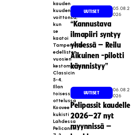
kauden
05.08.2
kuudennentoista
UUTISET
026
voittonsa,
“Kannustava
kun
se
ilmapiiri syntyy
kaatoi
yhdessä – Reilu
Tampereella
edellisten
Aikuinen -pilotti
vuosien
käynnistyy”
kestomestari
Classicin
5-4.
Illan
06.08.2
UUTISET
toisessa
026
ottelussa
Pelipassit kaudelle
Koovee
kukisti
2026–27 nyt
Lahdessa
myynnissä –
Pelicansin