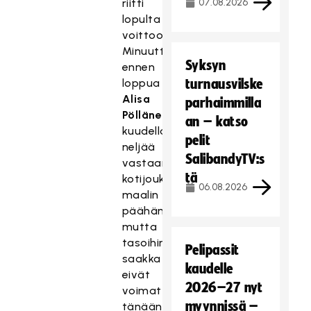
riitti
07.08.2026
lopulta
voittoon.
Minuuttia
Syksyn
ennen
loppua
turnausvilske
Alisa
parhaimmilla
Pöllänen
nosti
an – katso
kuudella
pelit
neljää
SalibandyTV:s
vastaan
tä
kotijoukkueen
06.08.2026
maalin
päähän,
mutta
tasoihin
Pelipassit
saakka
kaudelle
eivät
2026–27 nyt
voimat
myynnissä –
tänään