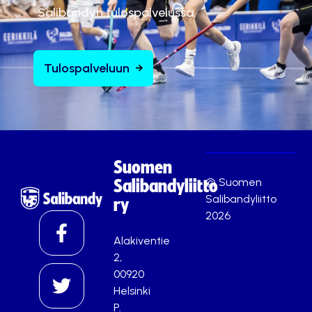
Salibandyn tulospalvelussa.
Tulospalveluun
Suomen
© Suomen
Salibandyliitto
Salibandyliitto
ry
2026
Alakiventie
2,
00920
Helsinki
P.