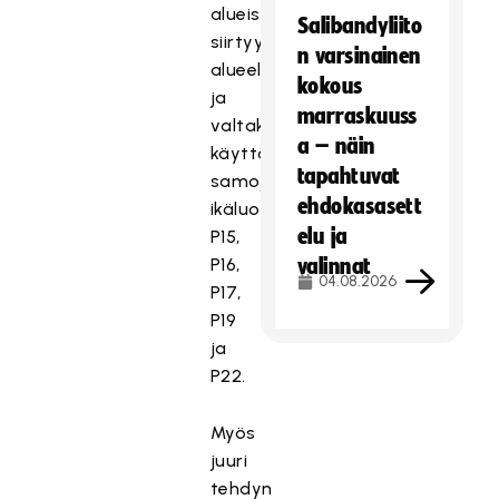
alueista
Salibandyliito
siirtyy
n varsinainen
alueellisesti
kokous
ja
marraskuuss
valtakunnallisesti
a – näin
käyttämään
tapahtuvat
samoja
ehdokasasett
ikäluokkia:
elu ja
P15,
P16,
valinnat
04.08.2026
P17,
P19
ja
P22.
Myös
juuri
tehdyn