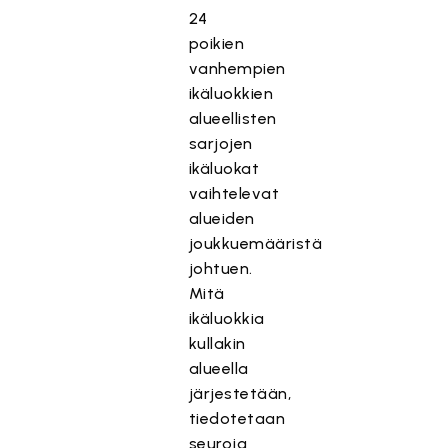
24
poikien
vanhempien
ikäluokkien
alueellisten
sarjojen
ikäluokat
vaihtelevat
alueiden
joukkuemääristä
johtuen.
Mitä
ikäluokkia
kullakin
alueella
järjestetään,
tiedotetaan
seuroja