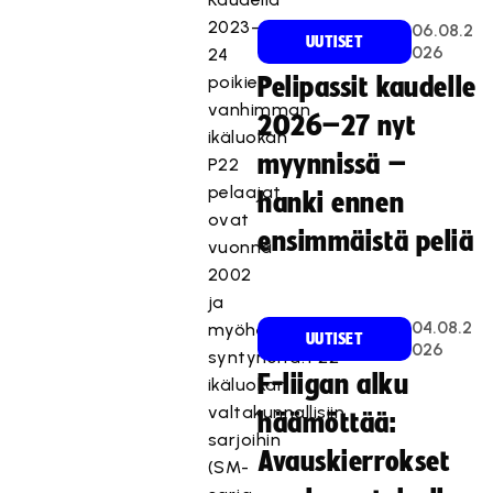
2023–
06.08.2
UUTISET
026
24
poikien
Pelipassit kaudelle
vanhimman
2026–27 nyt
ikäluokan
myynnissä –
P22
pelaajat
hanki ennen
ovat
ensimmäistä peliä
vuonna
2002
ja
04.08.2
myöhemmin
UUTISET
026
syntyneitä. P22-
F-liigan alku
ikäluokan
valtakunnallisiin
häämöttää:
sarjoihin
Avauskierrokset
(SM-