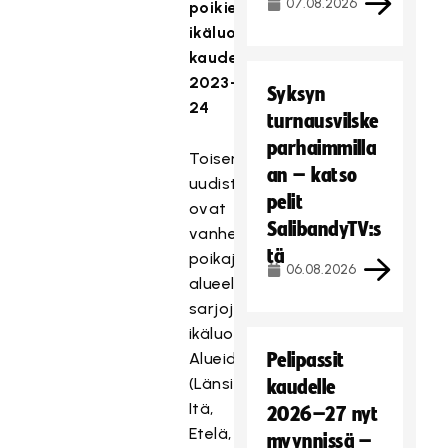
07.08.2026
poikien
ikäluokissa
kaudella
2023-
Syksyn
24
turnausvilske
parhaimmilla
Toisena
an – katso
uudistuksena
pelit
ovat
SalibandyTV:s
vanhempien
tä
poikajunioreiden
06.08.2026
alueellisten
sarjojen
ikäluokat.
Alueiden
Pelipassit
(Länsi,
kaudelle
Itä,
2026–27 nyt
Etelä,
myynnissä –