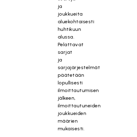
ja
joukkueita
aluekohtaisesti
huhtikuun
alussa.
Pelattavat
sarjat
ja
sarjajärjestelmät
päätetään
lopullisesti
ilmoittautumisen
jälkeen,
ilmoittautuneiden
joukkueiden
määrien
mukaisesti.