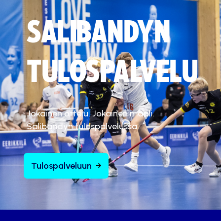
SALIBANDYN
TULOSPALVELU
Jokainen ottelu. Jokainen maali.
Salibandyn tulospalvelussa.
Tulospalveluun