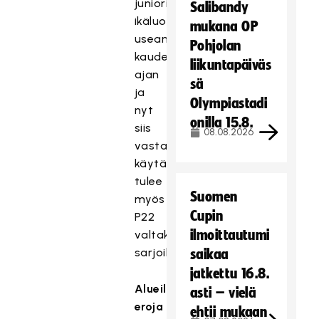
juniori-
Salibandy
ikäluokissa
mukana OP
useamman
Pohjolan
kauden
liikuntapäiväs
ajan
sä
ja
Olympiastadi
nyt
onilla 15.8.
siis
08.08.2026
vastaava
käytäntö
tulee
Suomen
myös
Cupin
P22
ilmoittautumi
valtakunnallisiin
sarjoihin.
saikaa
jatkettu 16.8.
Alueilla
asti – vielä
eroja
ehtii mukaan