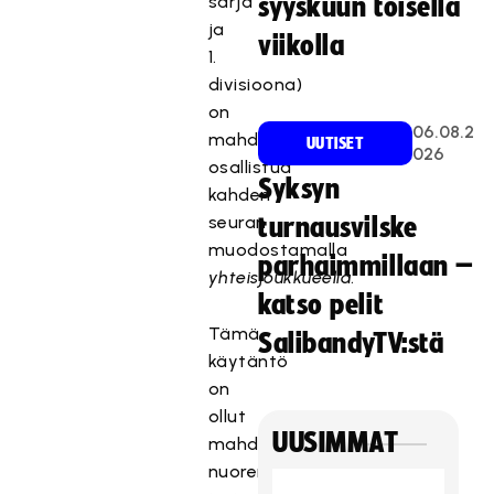
sarja
syyskuun toisella
ja
viikolla
1.
divisioona)
on
06.08.2
mahdollisuus
UUTISET
026
osallistua
Syksyn
kahden
seuran
turnausvilske
muodostamalla
parhaimmillaan –
yhteisjoukkueella
.
katso pelit
Tämä
SalibandyTV:stä
käytäntö
on
ollut
UUSIMMAT
mahdollista
nuoremmissa