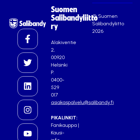
Suomen
© Suomen
Salibandyliitto
Salibandyliitto
ry
2026
Alakiventie
2,
00920
Helsinki
P.
0400-
529
017
asiakaspalvelu@salibandy.fi
PIKALINKIT:
Fanikauppa
|
Kausi-