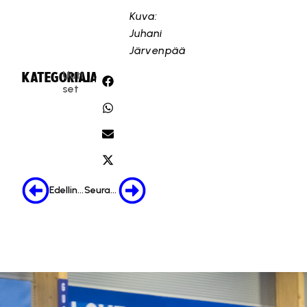
Kuva:
Juhani
Järvenpää
Uuti
KATEGORIA:
JAA:
set
Edellinen
Seuraava