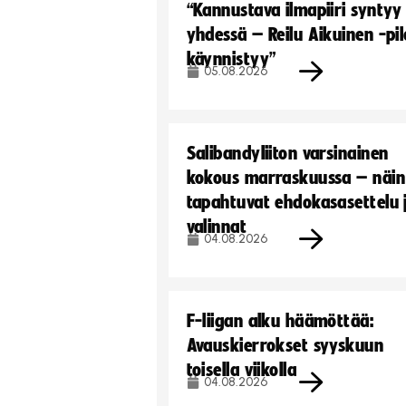
“Kannustava ilmapiiri syntyy
yhdessä – Reilu Aikuinen -pil
käynnistyy”
05.08.2026
Salibandyliiton varsinainen
kokous marraskuussa – näin
tapahtuvat ehdokasasettelu 
valinnat
04.08.2026
F-liigan alku häämöttää:
Avauskierrokset syyskuun
toisella viikolla
04.08.2026