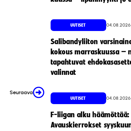
04.08.2026
UUTISET
Salibandyliiton varsinain
kokous marraskuussa – 
tapahtuvat ehdokasasette
valinnat
Seuraava
04.08.2026
UUTISET
F-liigan alku häämöttää:
Avauskierrokset syyskuu