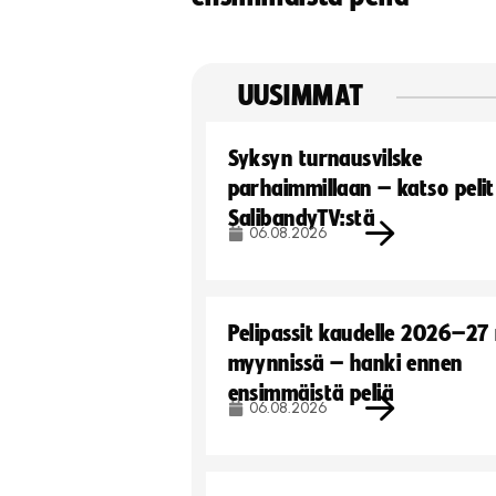
UUSIMMAT
Syksyn turnausvilske
parhaimmillaan – katso pelit
SalibandyTV:stä
06.08.2026
Pelipassit kaudelle 2026–27
myynnissä – hanki ennen
ensimmäistä peliä
06.08.2026