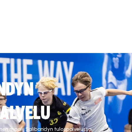
NDYN
ALVELU
inen maali. Salibandyn tulospalvelussa.