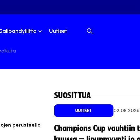
Salibandyliitto
Uutiset
vaikuta
SUOSITTUA
02.08.2026
UUTISET
ojen perusteella
Champions Cup vauhtiin 
kuussa – lipunmyynti jo 