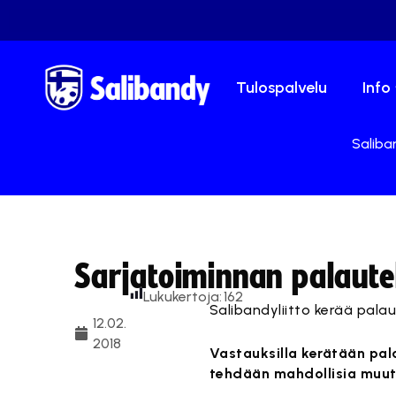
Tulospalvelu
Info
Saliban
Sarjatoiminnan palaute
Lukukertoja:
162
Salibandyliitto kerää pala
12.02.
2018
Vastauksilla kerätään pal
tehdään mahdollisia muuto