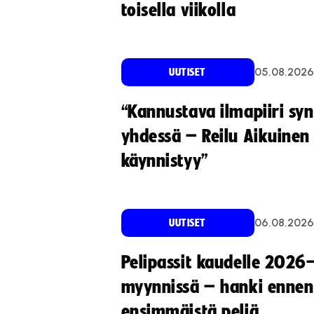
toisella viikolla
05.08.2026
UUTISET
“Kannustava ilmapiiri sy
yhdessä – Reilu Aikuinen 
käynnistyy”
06.08.2026
UUTISET
Pelipassit kaudelle 2026
myynnissä – hanki ennen
ensimmäistä peliä