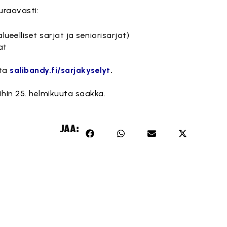
uraavasti:
ueelliset sarjat ja seniorisarjat)
at
sta
salibandy.fi/sarjakyselyt
.
hin 25. helmikuuta saakka.
JAA: