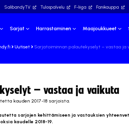
SalibandyTV
Tulospalvelu
F-liiga
Fanikauppa
Sarjat
Harrastaminen
Maajoukkueet
dy.fi
Uutiset
Sarjatoiminnan palautekyselyt – vastaa ja 
kyselyt – vastaa ja vaikuta
utetta kauden 2017-18 sarjoista.
autetta sarjojen kehittämiseen ja vastauksien yhteenvet
ksia kaudelle 2018-19.