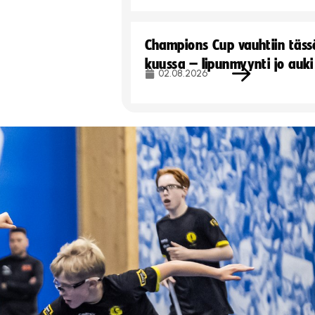
Champions Cup vauhtiin täss
kuussa – lipunmyynti jo auki
02.08.2026