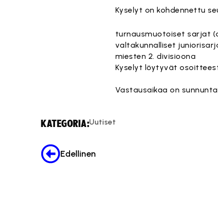
Kyselyt on kohdennettu se
turnausmuotoiset sarjat (al
valtakunnalliset juniorisarj
miesten 2. divisioona
Kyselyt löytyvät osoittee
Vastausaikaa on sunnuntai
Uutiset
KATEGORIA:
Edellinen