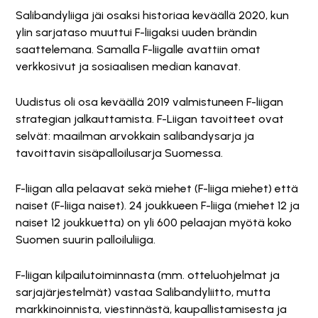
Salibandyliiga jäi osaksi historiaa keväällä 2020, kun
ylin sarjataso muuttui F-liigaksi uuden brändin
saattelemana. Samalla F-liigalle avattiin omat
verkkosivut ja sosiaalisen median kanavat.
Uudistus oli osa keväällä 2019 valmistuneen F-liigan
strategian jalkauttamista. F-Liigan tavoitteet ovat
selvät: maailman arvokkain salibandysarja ja
tavoittavin sisäpalloilusarja Suomessa.
F-liigan alla pelaavat sekä miehet (F-liiga miehet) että
naiset (F-liiga naiset). 24 joukkueen F-liiga (miehet 12 ja
naiset 12 joukkuetta) on yli 600 pelaajan myötä koko
Suomen suurin palloiluliiga.
F-liigan kilpailutoiminnasta (mm. otteluohjelmat ja
sarjajärjestelmät) vastaa Salibandyliitto, mutta
markkinoinnista, viestinnästä, kaupallistamisesta ja