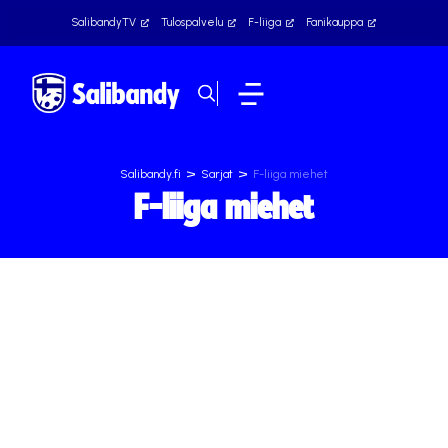
SalibandyTV
Tulospalvelu
F-liiga
Fanikauppa
>
>
Salibandy.fi
Sarjat
F-liiga miehet
F-liiga miehet