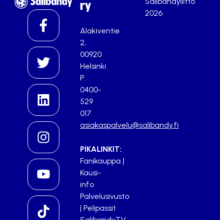
Salibandyliitto
ry
2026
Alakiventie
2,
00920
Helsinki
P.
0400-
529
017
asiakaspalvelu@salibandy.fi
PIKALINKIT:
Fanikauppa
|
Kausi-
info
Palvelusivusto
|
Pelipassit
SalibandyTV