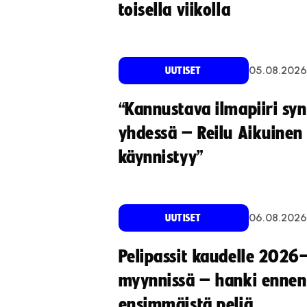
toisella viikolla
05.08.2026
UUTISET
“Kannustava ilmapiiri sy
yhdessä – Reilu Aikuinen 
käynnistyy”
06.08.2026
UUTISET
Pelipassit kaudelle 2026
myynnissä – hanki ennen
ensimmäistä peliä