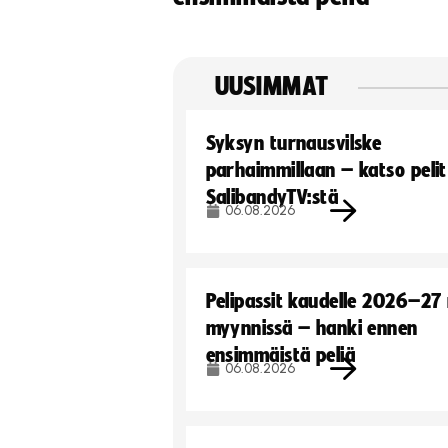
UUSIMMAT
Syksyn turnausvilske
parhaimmillaan – katso pelit
SalibandyTV:stä
06.08.2026
Pelipassit kaudelle 2026–27
myynnissä – hanki ennen
ensimmäistä peliä
06.08.2026