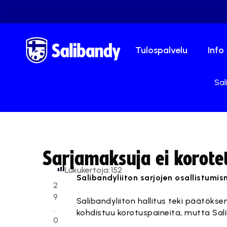
Tulospalvelu
Info
Sal
Sarjamaksuja ei korote
Lukukertoja:
152
Salibandyliiton sarjojen osallistumi
2
9
Salibandyliiton hallitus teki päätöks
.
kohdistuu korotuspaineita, mutta Sali
0