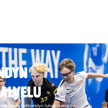
NDYN
ALVELU
inen maali. Salibandyn tulospalvelussa.