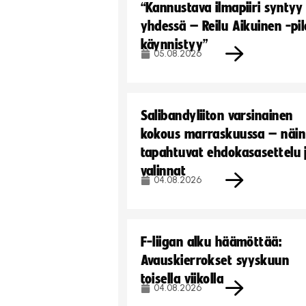
“Kannustava ilmapiiri syntyy
yhdessä – Reilu Aikuinen -pil
käynnistyy”
05.08.2026
Salibandyliiton varsinainen
kokous marraskuussa – näin
tapahtuvat ehdokasasettelu 
valinnat
04.08.2026
F-liigan alku häämöttää:
Avauskierrokset syyskuun
toisella viikolla
04.08.2026