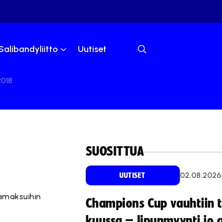
Salibandyliitto
Uutiset
2018
SUOSITTUA
02.08.2026
UUTISET
jamaksuihin
Champions Cup vauhtiin 
kuussa – lipunmyynti jo 