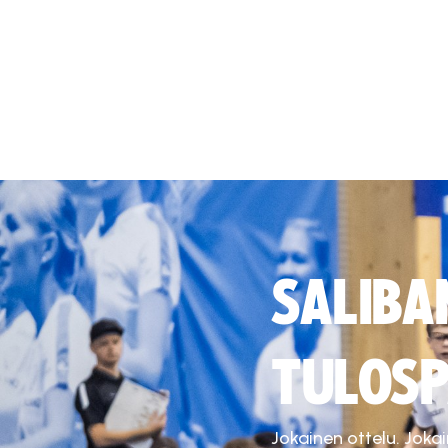
SALIBA
TULOSP
Jokainen ottelu. Joka