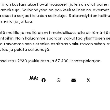
 liiton kustannukset ovat nousseet, joten on ollut pain
rjamaksuja. Salibandyssä on poikkeuksellinen ns. avaimet 
osasta sarjaotteluiden salikuluja, Salibandyliiton hallit
entoi ja jatkaa:
llä mallilla ja meillä on nyt mahdollisuus olla siirtämättä
ntoihin. Näin haluamme suoraan vaikuttaa yksittäisen se
 toivomme sen tietenkin osaltaan vaikuttavan siihen, että
taa ja pelata salibandyä.
osallistui 2930 joukkuetta ja 57 400 lisenssipelaajaa.
JAA: