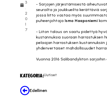
3
- Sarjojen järjestämisestä aiheutuvat
.
seuroilta ja joukkueilta kerättäviä sa
2
jossa liitto vastaa myös suurimmasta 
0
puheenjohtaja
Ismo Haaponiemi
komm
1
7
- Liiton talous on saatu pidettyä hyvä
kustannuksia suoraan harrastuksen hi
pelaajan harrastuksen kustannuksiin ja
yhdenvertaiset mahdollisuudet harras
Vuonna 2016 Salibandyliiton sarjoihin 
Uutiset
KATEGORIA:
Edellinen