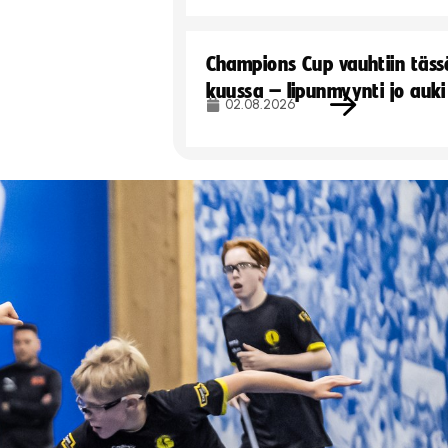
Champions Cup vauhtiin täss
kuussa – lipunmyynti jo auki
02.08.2026