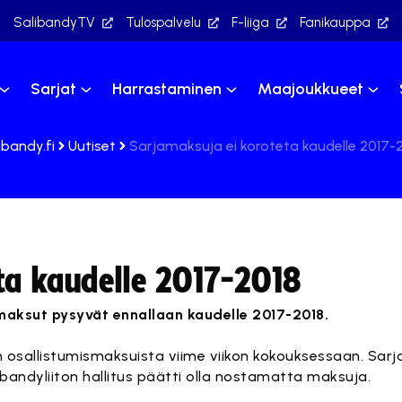
SalibandyTV
Tulospalvelu
F-liiga
Fanikauppa
Sarjat
Harrastaminen
Maajoukkueet
ibandy.fi
Uutiset
Sarjamaksuja ei koroteta kaudelle 2017-
ta kaudelle 2017-2018
smaksut pysyvät ennallaan kaudelle 2017-2018.
en osallistumismaksuista viime viikon kokouksessaan. Sar
bandyliiton hallitus päätti olla nostamatta maksuja.