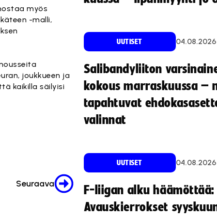
e nostaa myös
käteen -malli,
uksen
04.08.2026
UUTISET
 nousseita
Salibandyliiton varsinain
uran, joukkueen ja
kokous marraskuussa – 
 kaikilla säilyisi
tapahtuvat ehdokasasette
valinnat
04.08.2026
UUTISET
Seuraava
F-liigan alku häämöttää:
Avauskierrokset syyskuu