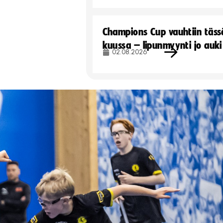
Champions Cup vauhtiin täss
kuussa – lipunmyynti jo auki
02.08.2026