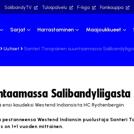
SalibandyTV
Tulospalvelu
F-liiga
Fanikauppa
Sarjat
Harrastaminen
Maajoukkueet
Uutiset
Santeri Toropainen suuntaamassa Salibandyliigas
ntaamassa Salibandyliigasta S
 ensi kaudeksi Westend Indiansista HC Rychenbergiin.
a pestanneensa Westend Indiansin puolustaja Santeri To
 on 1+1 vuoden mittainen.