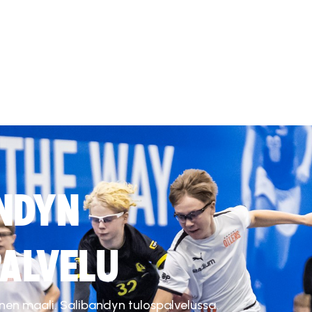
NDYN
ALVELU
inen maali. Salibandyn tulospalvelussa.