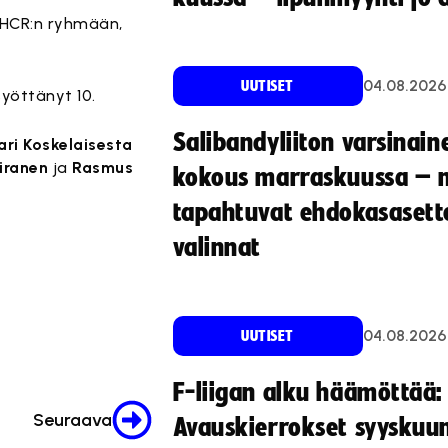
n HCR:n ryhmään,
04.08.2026
UUTISET
syöttänyt 10.
Salibandyliiton varsinain
ari Koskelaisesta
iiranen
ja
Rasmus
kokous marraskuussa – 
tapahtuvat ehdokasasette
valinnat
04.08.2026
UUTISET
F-liigan alku häämöttää:
Seuraava
Avauskierrokset syyskuu