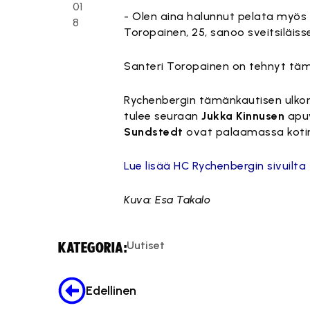
01
- Olen aina halunnut pelata myös u
8
Toropainen, 25, sanoo sveitsiläisse
Santeri Toropainen on tehnyt tämän
Rychenbergin tämänkautisen ulko
tulee seuraan
Jukka Kinnusen
apu
Sundstedt
ovat palaamassa koti
Lue lisää HC Rychenbergin sivuilta
Kuva: Esa Takalo
Uutiset
KATEGORIA:
Edellinen