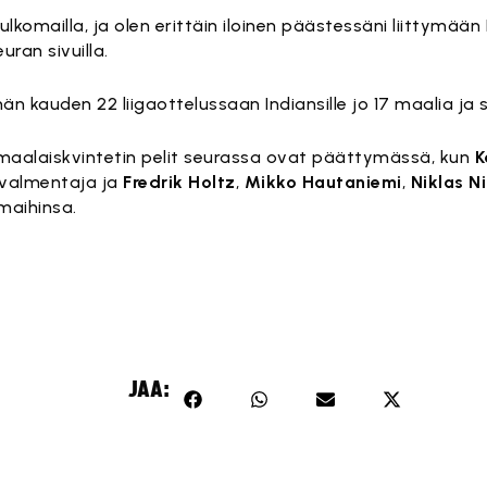
lkomailla, ja olen erittäin iloinen päästessäni liittymää
uran sivuilla.
 kauden 22 liigaottelussaan Indiansille jo 17 maalia ja 
maalaiskvintetin pelit seurassa ovat päättymässä, kun
K
valmentaja ja
Fredrik Holtz
,
Mikko Hautaniemi
,
Niklas N
maihinsa.
JAA: