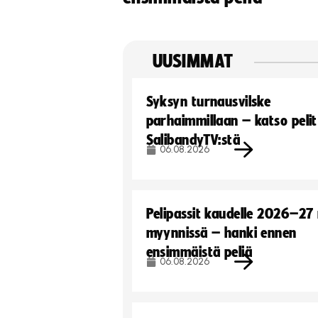
UUSIMMAT
Syksyn turnausvilske
parhaimmillaan – katso pelit
SalibandyTV:stä
06.08.2026
Pelipassit kaudelle 2026–27
myynnissä – hanki ennen
ensimmäistä peliä
06.08.2026