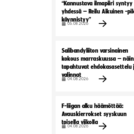
“Kannustava ilmapiiri syntyy
yhdessä – Reilu Aikuinen -pil
käynnistyy”
05.08.2026
Salibandyliiton varsinainen
kokous marraskuussa – näin
tapahtuvat ehdokasasettelu 
valinnat
04.08.2026
F-liigan alku häämöttää:
Avauskierrokset syyskuun
toisella viikolla
04.08.2026