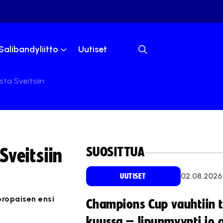
Salibandyliitto
Uutiset
ta Sveitsiin
SUOSITTUA
veitsiin
02.08.2026
UUTISET
ropaisen ensi
Champions Cup vauhtiin 
kuussa – lipunmyynti jo 