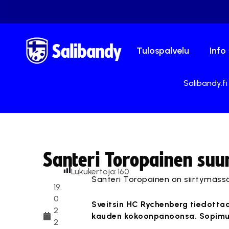
Tulospalvelu
Info
Salibandy.fi
Santeri Toropainen suu
Lukukertoja:
160
Santeri Toropainen on siirtymässä
19.
0
Sveitsin HC Rychenberg tiedotta
2.
kauden kokoonpanoonsa. Sopimus
2