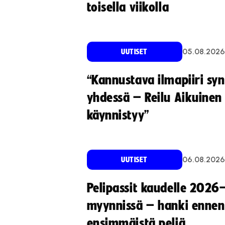
toisella viikolla
05.08.2026
UUTISET
“Kannustava ilmapiiri sy
yhdessä – Reilu Aikuinen 
käynnistyy”
06.08.2026
UUTISET
Pelipassit kaudelle 2026
myynnissä – hanki ennen
ensimmäistä peliä