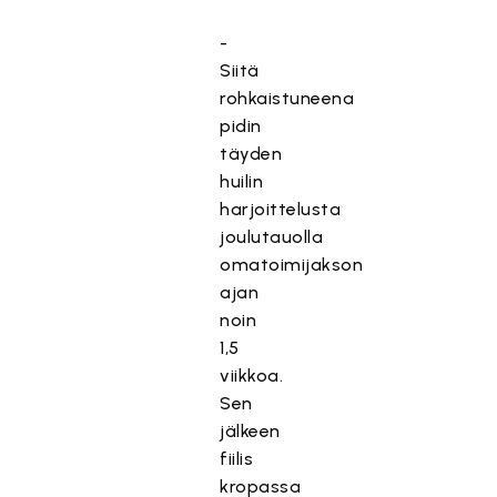
-
Siitä
rohkaistuneena
pidin
täyden
huilin
harjoittelusta
joulutauolla
omatoimijakson
ajan
noin
1,5
viikkoa.
Sen
jälkeen
fiilis
kropassa