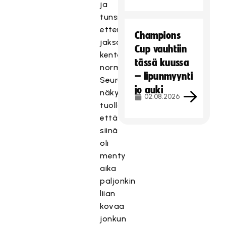
ja
tunsin,
etten
Champions
jaksa
Cup vauhtiin
kentällä
tässä kuussa
normaalisti.
– lipunmyynti
Seurantadatassa
jo auki
näkyi
02.08.2026
tuolloin,
että
siinä
oli
menty
aika
paljonkin
liian
kovaa
jonkun