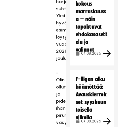
harjoittelunsa
kokous
suhteen.
marraskuuss
Yksi
a – näin
hyvä
tapahtuvat
esimerkki
ehdokasasett
löytyy
elu ja
vuoden
valinnat
2021
04.08.2026
joulutauolta.
-
F-liigan alku
Olin
häämöttää:
ollut
jo
Avauskierrok
pidempään
set syyskuun
ihan
toisella
pirun
viikolla
04.08.2026
väsynyt