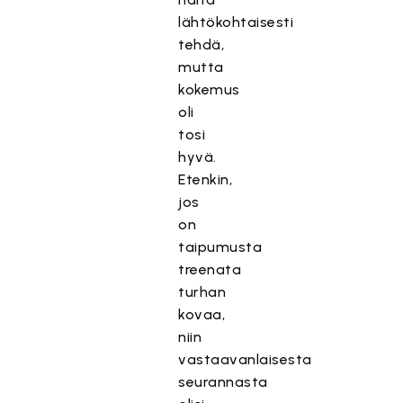
lähtökohtaisesti
tehdä,
mutta
kokemus
oli
tosi
hyvä.
Etenkin,
jos
on
taipumusta
treenata
turhan
kovaa,
niin
vastaavanlaisesta
seurannasta