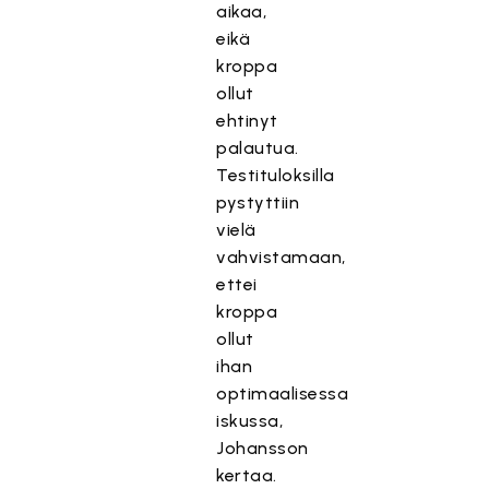
aikaa,
eikä
kroppa
ollut
ehtinyt
palautua.
Testituloksilla
pystyttiin
vielä
vahvistamaan,
ettei
kroppa
ollut
ihan
optimaalisessa
iskussa,
Johansson
kertaa.