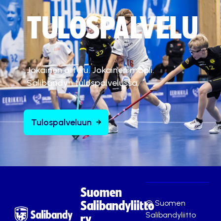
TULOSPALVELU
Jokainen ottelu. Jokainen maali.
Salibandyn tulospalvelussa.
Tulospalveluun
Suomen
© Suomen
Salibandyliitto
Salibandyliitto
ry