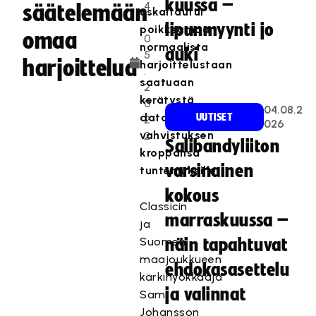
kuussa –
4
säätelemään
uskaltautui
.
lipunmyynti jo
poikkeamaan
omaa
0
normaalista
auki
5
harjoittelua
harjoittelustaan
.
saatuaan
2
kerätystä
0
04.08.2
datasta
UUTISET
2
026
vahvistuksen
2
Salibandyliiton
kroppansa
varsinainen
tuntemuksille.
kokous
Classicin
marraskuussa –
ja
Suomen
näin tapahtuvat
maajoukkueen
ehdokasasettelu
kärkihyökkääjä
ja valinnat
Sami
Johansson