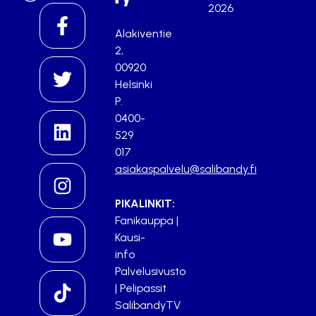
2026
Alakiventie
2,
00920
Helsinki
P.
0400-
529
017
asiakaspalvelu@salibandy.fi
PIKALINKIT:
Fanikauppa
|
Kausi-
info
Palvelusivusto
|
Pelipassit
SalibandyTV