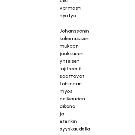
olisi
varmasti
hyötyä.
Johanssonin
kokemuksien
mukaan
joukkueen
yhteiset
lajitreenit
saattavat
toisinaan
myös
pelikauden
aikana
ja
etenkin
syyskaudella