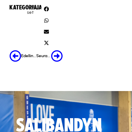
Uuti
KATEGORIA:
JAA:
set
Edellinen
Seuraava
SALIBANDYN