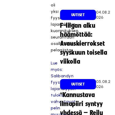
oli
yksi
04.08.2
UUTISET
026
fyysisen
lajianalyysin
F-liigan alku
kuormituksen
häämöttää:
seurantaan
Avauskierrokset
osallistuneista
pelaajista.
syyskuun toisella
viikolla
Lue
myös:
Salibandyn
05.08.2
fyysisen
UUTISET
026
lajianalyysin
“Kannustava
tulokset
vahvistavat
ilmapiiri syntyy
pelin
yhdessä – Reilu
muutosta