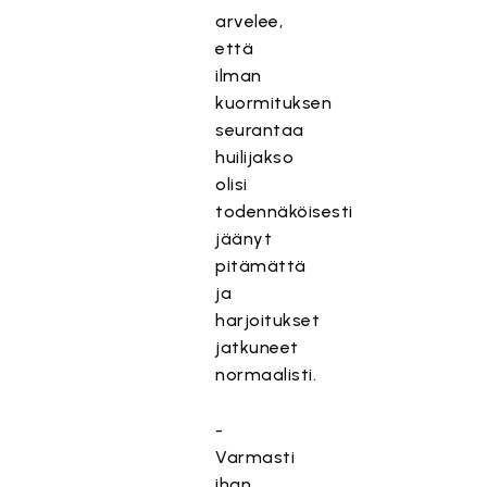
arvelee,
että
ilman
kuormituksen
seurantaa
huilijakso
olisi
todennäköisesti
jäänyt
pitämättä
ja
harjoitukset
jatkuneet
normaalisti.
-
Varmasti
ihan