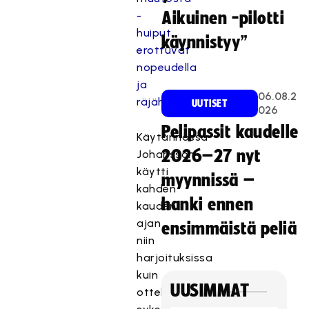
-
Aikuinen -pilotti
huiput
käynnistyy”
erottuvat
nopeudella
ja
06.08.2
räjähtävyydellä
UUTISET
026
Pelipassit kaudelle
Käytännössä
2026–27 nyt
Johansson
käytti
myynnissä –
kahden
hanki ennen
kauden
ajan
ensimmäistä peliä
niin
harjoituksissa
kuin
UUSIMMAT
otteluissa