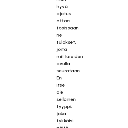
hyvä
ajatus
ottaa
tosissaan
ne
tulokset,
joita
mittareiden
avulla
seurataan.
En
itse
ole
sellainen
tyyppi,
joka
tykkäisi
näitä