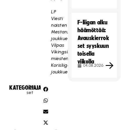
LP
Viesti
F-liigan alku
naisten
häämöttää:
Mestaruusliigan
Avauskierrok
joukkue
Vilpas
set syyskuun
Vikingsin
toisella
miesten
viikolla
Korisliigan
04.08.2026
joukkue
Uuti
KATEGORIA:
JAA:
set