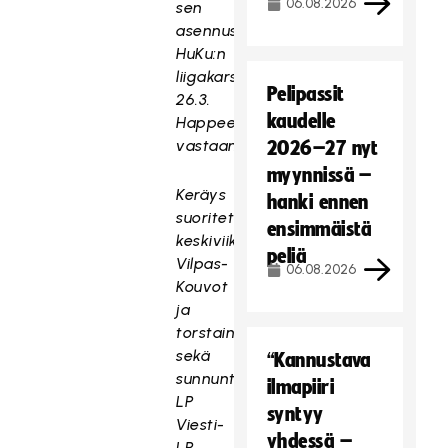
06.08.2026
sen
asennus
HuKu:n
liigakarsintaotteluun
Pelipassit
26.3.
kaudelle
Happeeta
vastaan.
2026–27 nyt
myynnissä –
Keräys
hanki ennen
suoritetaan
ensimmäistä
keskiviikon
peliä
Vilpas-
06.08.2026
Kouvot
ja
torstain
sekä
“Kannustava
sunnuntain
ilmapiiri
LP
syntyy
Viesti-
yhdessä –
LP