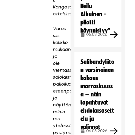
Reilu
Kangasala
otteluissa.
Aikuinen -
pilotti
Varaa
käynnistyy”
05.08.2026
siis
kolikko
mukaan
ja
Salibandyliito
ole
n varsinainen
viemässä
salolaista
kokous
palloilua
marraskuuss
eteenpäin
a – näin
ja
tapahtuvat
näyttämässä
ehdokasasett
mihin
elu ja
me
yhdessä
valinnat
04.08.2026
pystymme!