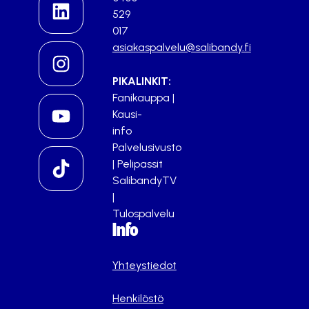
529
017
asiakaspalvelu@salibandy.fi
PIKALINKIT:
Fanikauppa
|
Kausi-
info
Palvelusivusto
|
Pelipassit
SalibandyTV
|
Tulospalvelu
Info
Yhteystiedot
Henkilöstö