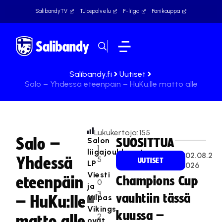
SalibandyTV
Tulospalvelu
F-liiga
Fanikauppa
Salibandy.fi
Uutiset
Salo – Yhdessä eteenpäin – HuKu:lle matto alle
Lukukertoja:
155
Salo –
Salon
SUOSITTUA
1
liigajoukkueet
02.08.2
Yhdessä
5
UUTISET
LP
026
.
Viesti
eteenpäin
Champions Cup
0
ja
3
vauhtiin tässä
Vilpas
– HuKu:lle
.
Vikings
kuussa –
2
matto alle
ovat