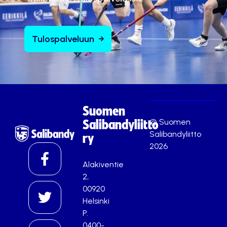
Tulospalveluun
Suomen
© Suomen
Salibandyliitto
Salibandyliitto
ry
2026
Alakiventie
2,
00920
Helsinki
P.
0400-