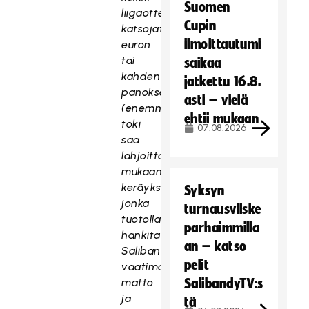
Suomen
liigaotteluidensa
Cupin
katsojat
ilmoittautumi
euron
tai
saikaa
kahden
jatkettu 16.8.
panoksella
asti – vielä
(enemmänkin
ehtii mukaan
toki
07.08.2026
saa
lahjoittaa)
mukaan
keräykseen,
Syksyn
jonka
turnausvilske
tuotolla
parhaimmilla
hankitaan
an – katso
Salibandyliitton
pelit
vaatima
matto
SalibandyTV:s
ja
tä