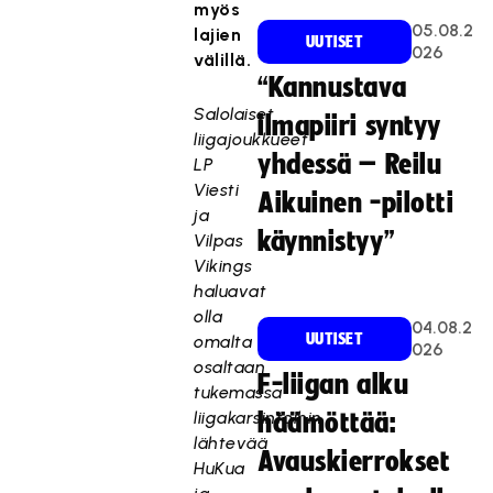
myös
05.08.2
lajien
UUTISET
026
välillä.
“Kannustava
Salolaiset
ilmapiiri syntyy
liigajoukkueet
yhdessä – Reilu
LP
Viesti
Aikuinen -pilotti
ja
käynnistyy”
Vilpas
Vikings
haluavat
olla
04.08.2
UUTISET
omalta
026
osaltaan
F-liigan alku
tukemassa
liigakarsintoihin
häämöttää:
lähtevää
Avauskierrokset
HuKua