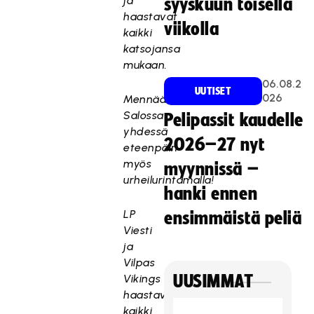
ja
syyskuun toisella
haastavat
viikolla
kaikki
katsojansa
mukaan.
06.08.2
UUTISET
026
Mennään
Salossa
Pelipassit kaudelle
yhdessä
2026–27 nyt
eteenpäin
myös
myynnissä –
urheilurintamalla!
hanki ennen
LP
ensimmäistä peliä
Viesti
ja
Vilpas
Vikings
UUSIMMAT
haastavat
kaikki