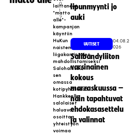
0
lipunmyynti jo
laittaneet
1
"matto
auki
7
alle"-
kampanjan
käyntiin
HuKun
04.08.2
UUTISET
026
naisten
liigakarsintojen
Salibandyliiton
mahdollistamiseksi
varsinainen
Salohallissa,
sen
kokous
omassa
marraskuussa –
kotipyhätössä.
Hankkeella
näin tapahtuvat
salolaiset
ehdokasasettelu
haluavat
osoittaa
ja valinnat
yhteistyön
voimaa