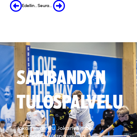
Edellinen
Seuraava
SALIBANDYN
TULOSPALVELU
Jokainen ottelu. Jokainen maali.
Salibandyn tulospalvelussa.