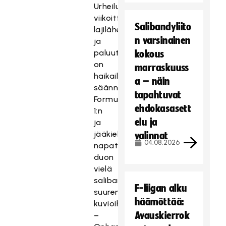
Urheilukanavan
viikoittaisissa
Salibandyliito
lajilähetyksissä,
n varsinainen
ja
paluuta
kokous
on
marraskuuss
haikailtu
a – näin
säännöllisesti
tapahtuvat
Formula
ehdokasasett
1:n
elu ja
ja
jääkiekon
valinnat
04.08.2026
napattua
duon
vielä
salibandyakin
F-liigan alku
suurempiin
häämöttää:
kuvioihin.
Avauskierrok
–