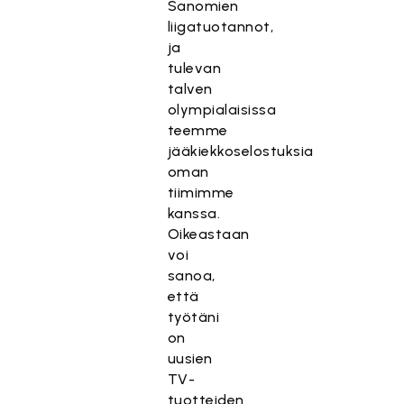
Sanomien
liigatuotannot,
ja
tulevan
talven
olympialaisissa
teemme
jääkiekkoselostuksia
oman
tiimimme
kanssa.
Oikeastaan
voi
sanoa,
että
työtäni
on
uusien
TV-
tuotteiden