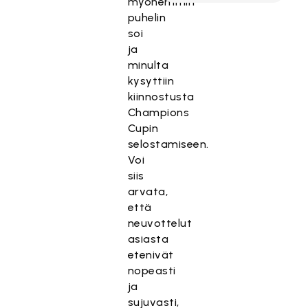
myöhemmin
puhelin
soi
ja
minulta
kysyttiin
kiinnostusta
Champions
Cupin
selostamiseen.
Voi
siis
arvata,
että
neuvottelut
asiasta
etenivät
nopeasti
ja
sujuvasti,