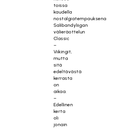
toissa
kaudella
nostalgiatempauksena
Salibandyliigan
välieräottelun
Classic
–
Viikingit,
mutta
sitä
edeltävästä
kerrasta
on
aikaa.
–
Edellinen
kerta
oli
jonain