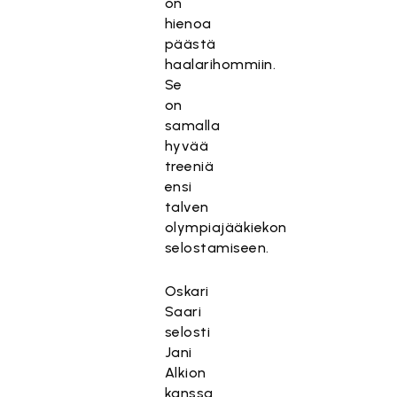
on
hienoa
päästä
haalarihommiin.
Se
on
samalla
hyvää
treeniä
ensi
talven
olympiajääkiekon
selostamiseen.
Oskari
Saari
selosti
Jani
Alkion
kanssa