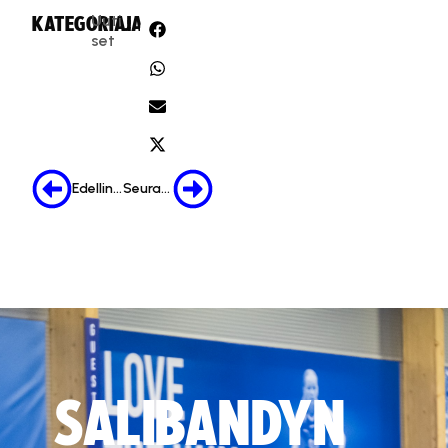
Uuti
KATEGORIA:
JAA:
set
Edellinen
Seuraava
SALIBANDYN