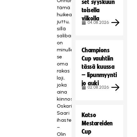
Onhan
set syyskuun
tämä
toisella
huikea
viikolla
juttu,
04.08.2026
sillä
salibandy
on
minulle
Champions
se
Cup vauhtiin
oma
tässä kuussa
rakas
– lipunmyynti
laji,
jo auki
joka
02.08.2026
aina
kiinnostaa,
Oskari
Saari
Katso
ihastelee.
Mestareiden
–
Cup
Olin