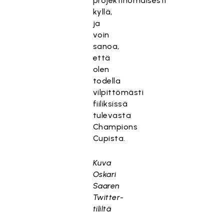
projektinomaisesti
kyllä,
ja
voin
sanoa,
että
olen
todella
vilpittömästi
fiiliksissä
tulevasta
Champions
Cupista.
Kuva
Oskari
Saaren
Twitter-
tililtä