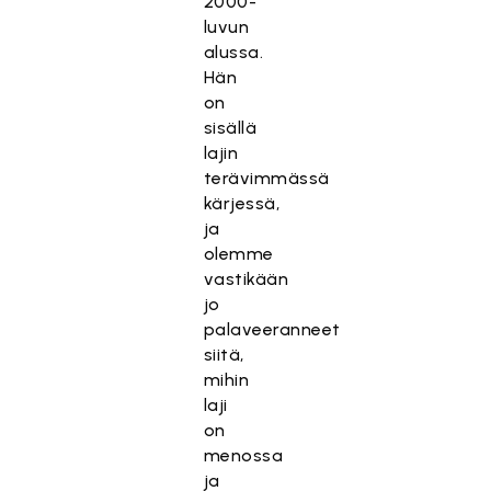
2000-
luvun
alussa.
Hän
on
sisällä
lajin
terävimmässä
kärjessä,
ja
olemme
vastikään
jo
palaveeranneet
siitä,
mihin
laji
on
menossa
ja