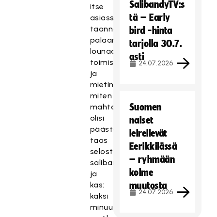
SalibandyTV:s
itse
tä – Early
asiassa
taannoin
bird -hinta
palaamassa
tarjolla 30.7.
lounaalta
asti
toimistolle
24.07.2026
ja
mietin,
miten
Suomen
mahtavaa
olisi
naiset
päästä
leireilevät
taas
Eerikkilässä
selostamaan
– ryhmään
salibandya,
kolme
ja
kas:
muutosta
24.07.2026
kaksi
minuuttia