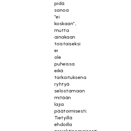
pidä
sanoa
”ei
koskaan”,
mutta
ainakaan
toistaiseksi
ei
ole
puheissa
eikä
tarkoituksena
ryhtyä
selostamaan
mitään
lajia
päätoimisesti.
Tietyillä
ehdoilla