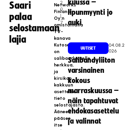
kuussa –
2
Saari
Networks
0
lipunmyynti jo
Finland
palaa
1
Oy:n
auki
7
omistamalla
selostamaan
TV-
lajia
kanava
Kutosella
04.08.2
UUTISET
026
on
salibandyväelle
Salibandyliiton
herkkua,
varsinainen
ja
kirsikan
kokous
kakkuun
marraskuussa –
asettelee
tieto
näin tapahtuvat
selostajasta.
ehdokasasettelu
Ääneen
pääsee
ja valinnat
itse