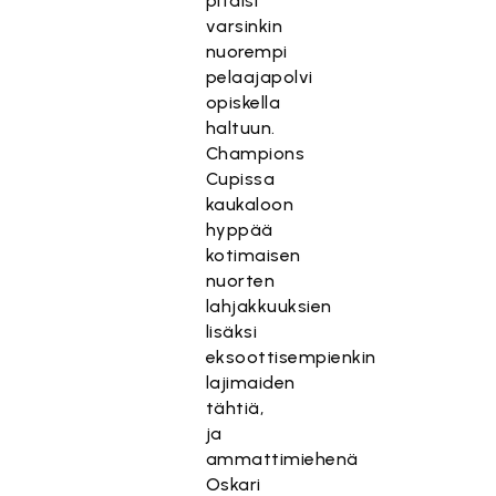
pitäisi
varsinkin
nuorempi
pelaajapolvi
opiskella
haltuun.
Champions
Cupissa
kaukaloon
hyppää
kotimaisen
nuorten
lahjakkuuksien
lisäksi
eksoottisempienkin
lajimaiden
tähtiä,
ja
ammattimiehenä
Oskari