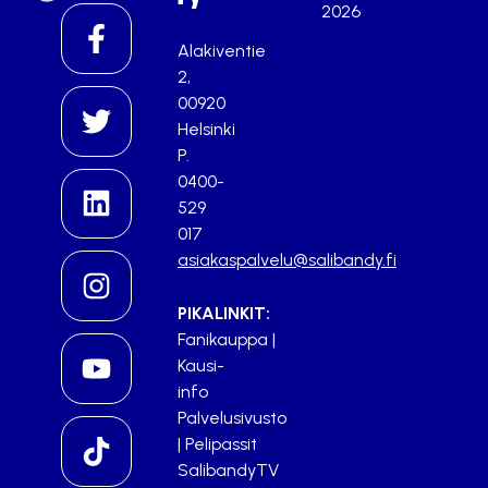
2026
Alakiventie
2,
00920
Helsinki
P.
0400-
529
017
asiakaspalvelu@salibandy.fi
PIKALINKIT:
Fanikauppa
|
Kausi-
info
Palvelusivusto
|
Pelipassit
SalibandyTV