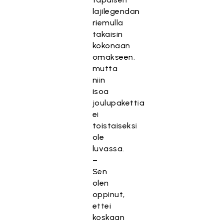
lajilegendan
riemulla
takaisin
kokonaan
omakseen,
mutta
niin
isoa
joulupakettia
ei
toistaiseksi
ole
luvassa.
–
Sen
olen
oppinut,
ettei
koskaan