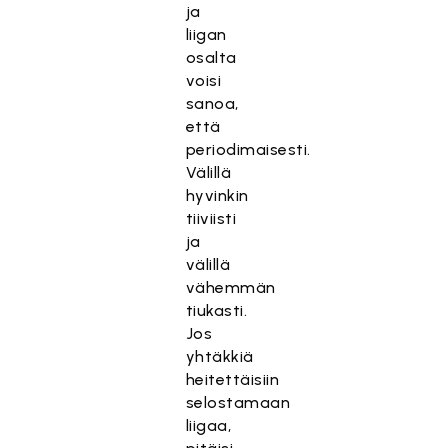
ja
liigan
osalta
voisi
sanoa,
että
periodimaisesti.
Välillä
hyvinkin
tiiviisti
ja
välillä
vähemmän
tiukasti.
Jos
yhtäkkiä
heitettäisiin
selostamaan
liigaa,