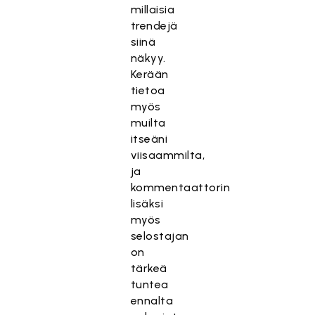
millaisia
trendejä
siinä
näkyy.
Kerään
tietoa
myös
muilta
itseäni
viisaammilta,
ja
kommentaattorin
lisäksi
myös
selostajan
on
tärkeä
tuntea
ennalta