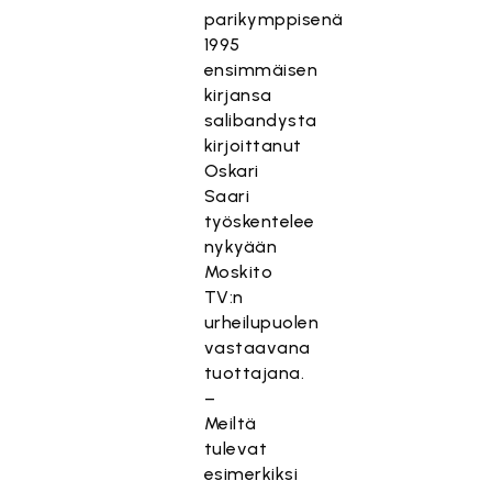
parikymppisenä
1995
ensimmäisen
kirjansa
salibandysta
kirjoittanut
Oskari
Saari
työskentelee
nykyään
Moskito
TV:n
urheilupuolen
vastaavana
tuottajana.
–
Meiltä
tulevat
esimerkiksi