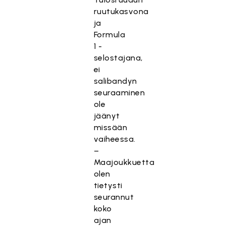
ruutukasvona
ja
Formula
1 -
selostajana,
ei
salibandyn
seuraaminen
ole
jäänyt
missään
vaiheessa.
–
Maajoukkuetta
olen
tietysti
seurannut
koko
ajan