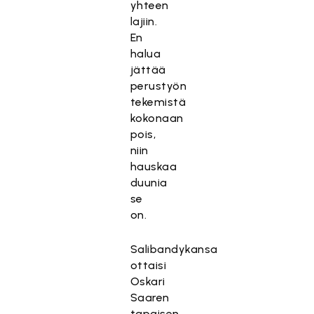
yhteen
lajiin.
En
halua
jättää
perustyön
tekemistä
kokonaan
pois,
niin
hauskaa
duunia
se
on.
Salibandykansa
ottaisi
Oskari
Saaren
tapaisen