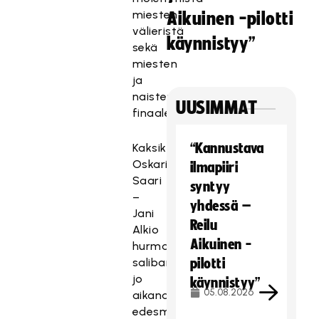
miesten
Aikuinen -pilotti
välieristä
käynnistyy”
sekä
miesten
ja
naisten
UUSIMMAT
finaaleista.
“Kannustava
Kaksikko
Oskari
ilmapiiri
Saari
syntyy
–
yhdessä –
Jani
Reilu
Alkio
Aikuinen -
hurmasi
salibandykansan
pilotti
jo
käynnistyy”
05.08.2026
aikanaan
edesmenneen