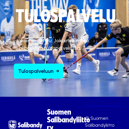
TULOSPALVELU
Jokainen ottelu. Jokainen maali.
Salibandyn tulospalvelussa.
Tulospalveluun
Suomen
© Suomen
Salibandyliitto
Salibandyliitto
ry