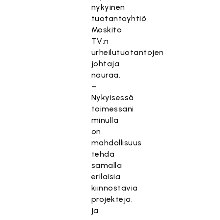
nykyinen
tuotantoyhtiö
Moskito
TV:n
urheilutuotantojen
johtaja
nauraa.
–
Nykyisessä
toimessani
minulla
on
mahdollisuus
tehdä
samalla
erilaisia
kiinnostavia
projekteja,
ja