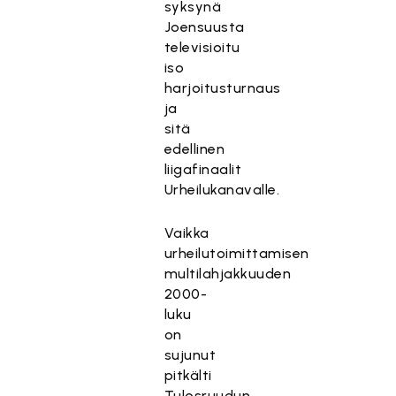
syksynä
Joensuusta
televisioitu
iso
harjoitusturnaus
ja
sitä
edellinen
liigafinaalit
Urheilukanavalle.
Vaikka
urheilutoimittamisen
multilahjakkuuden
2000-
luku
on
sujunut
pitkälti
Tulosruudun