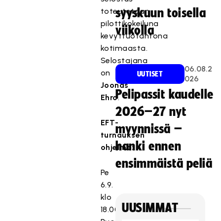
toteutetaan
syyskuun toisella
pilottikokeiluna
viikolla
kevyttuotantona
kotimaasta.
Selostajana
06.08.2
on
UUTISET
026
Joonas
Pelipassit kaudelle
Ehro
.
2026–27 nyt
EFT-
myynnissä –
turnauksen
hanki ennen
ohjelma:
ensimmäistä peliä
Pe
6.9.
klo
UUSIMMAT
18.00