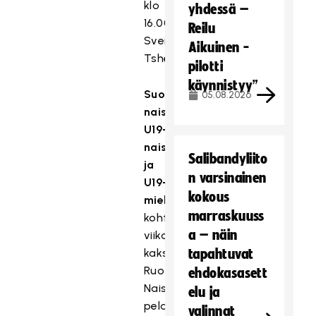
klo
yhdessä –
16.00
Reilu
Sveitsi–
Aikuinen -
Tshekki
pilotti
käynnistyy”
Suomen
05.08.2026
naiset,
U19-
naiset
Salibandyliito
ja
n varsinainen
U19-
kokous
miehet
marraskuuss
kohtaavat
a – näin
viikonloppuna
kaksoismaaotteluissa
tapahtuvat
Ruotsin.
ehdokasasett
Naiset
elu ja
pelaavat
valinnat