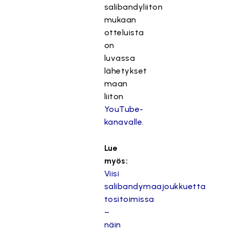
salibandyliiton
mukaan
otteluista
on
luvassa
lähetykset
maan
liiton
YouTube-
kanavalle
.
Lue
myös:
Viisi
salibandymaajoukkuetta
tositoimissa
–
näin