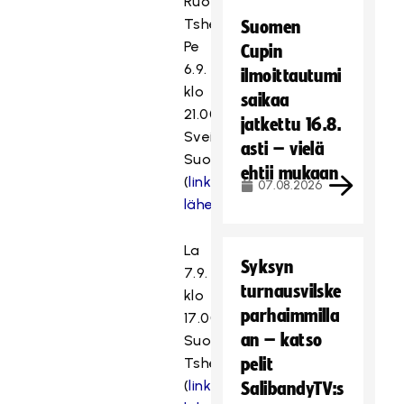
Ruotsi–
Tshekki
Suomen
Pe
Cupin
6.9.
ilmoittautumi
klo
saikaa
21.00
jatkettu 16.8.
Sveitsi–
asti – vielä
Suomi
ehtii mukaan
(
linkki
07.08.2026
lähetykseen
)
La
Syksyn
7.9.
turnausvilske
klo
parhaimmilla
17.00
an – katso
Suomi–
Tshekki
pelit
(
linkki
SalibandyTV:s