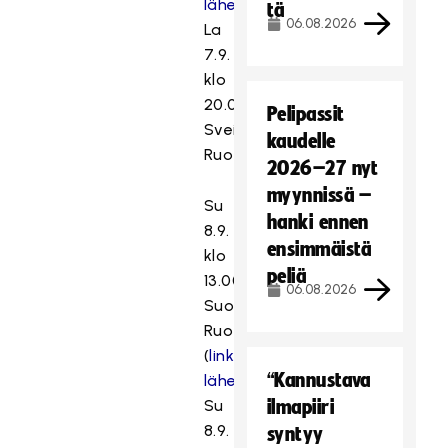
lähetykseen
)
tä
06.08.2026
La
7.9.
klo
20.00
Pelipassit
Sveitsi–
kaudelle
Ruotsi
2026–27 nyt
myynnissä –
Su
hanki ennen
8.9.
ensimmäistä
klo
peliä
13.00
06.08.2026
Suomi–
Ruotsi
(
linkki
“Kannustava
lähetykseen
)
Su
ilmapiiri
8.9.
syntyy