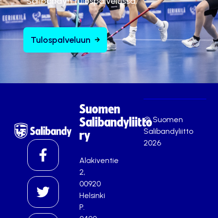
Salibandyn tulospalvelussa.
Tulospalveluun
Suomen
© Suomen
Salibandyliitto
Salibandyliitto
ry
2026
Alakiventie
2,
00920
Helsinki
P.