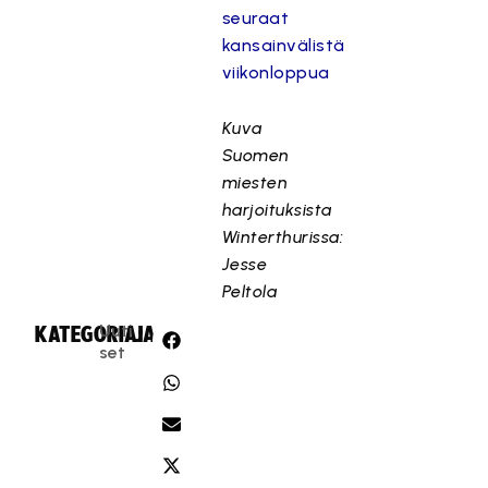
seuraat
kansainvälistä
viikonloppua
Kuva
Suomen
miesten
harjoituksista
Winterthurissa:
Jesse
Peltola
Uuti
KATEGORIA:
JAA:
set