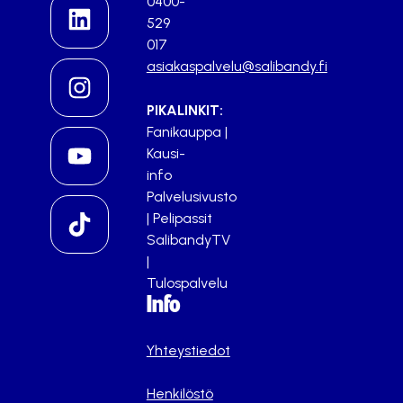
0400-
529
017
asiakaspalvelu@salibandy.fi
PIKALINKIT:
Fanikauppa
|
Kausi-
info
Palvelusivusto
|
Pelipassit
SalibandyTV
|
Tulospalvelu
Info
Yhteystiedot
Henkilöstö