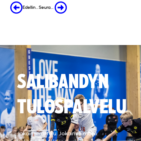
Edellinen
Seuraava
SALIBANDYN
TULOSPALVELU
Jokainen ottelu. Jokainen maali.