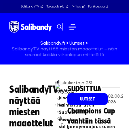
SalibandyTV
Tulospalvelu
F-liiga
Fanikauppa
Salibandy.fi
Uutiset
SalibandyTV näyttää miesten maaottelut – näin
seuraat kaikkia viikonlopun mittelöitä
Lukukertoja:
251
SalibandyTV
SUOSITTUA
MM-
Te
02.08.2
kisoihin
näyttää
a
UUTISET
026
Na
valmistautuvan
miesten
Champions Cup
sk
Suomen
ali
miesten
vauhtiin tässä
maaottelut
0
salibandymaajoukkueen