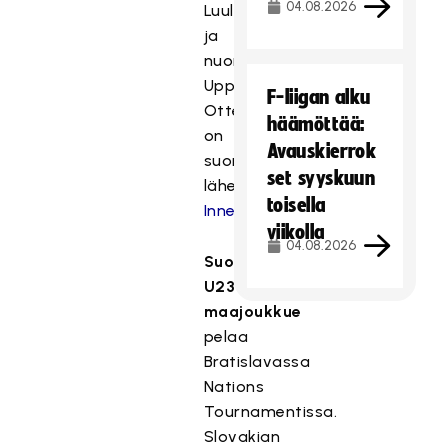
04.08.2026
Luulajassa
ja
nuoret
Uppsalassa.
F-liigan alku
Otteluista
häämöttää:
on
Avauskierrok
suorat
set syyskuun
lähetykset
toisella
InnebandyTV:ssä
.
viikolla
04.08.2026
Suomen
U23-
maajoukkue
pelaa
Bratislavassa
Nations
Tournamentissa.
Slovakian