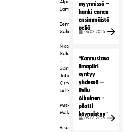
Alpo
myynnissä –
Laitila
hanki ennen
ensimmäistä
Eemeli
peliä
Salin
06.08.2026
-
Nico
Salo
“Kannustava
-
ilmapiiri
Sami
syntyy
Johansson
yhdessä –
Otto
Reilu
Lehkosuo
-
Aikuinen -
Miska
pilotti
Mäkinen
käynnistyy”
05.08.2026
Riku