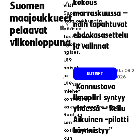
kokous
6
Suomen
viisi
.
marraskuussa –
Suomen
maajoukkueet
0
maajoukkuetta
näin tapahtuvat
9
pelaavat
pääsee
.
ehdokasasettelu
tositoimiin.
2
viikonloppuna
Suomen
ja valinnat
0
naiset,
2
U19-
4
naiset
05.08.2
UUTISET
ja
026
U19-
“Kannustava
miehet
ilmapiiri syntyy
kohtaavat
kaksoismaaotteluissa
yhdessä – Reilu
Ruotsin
Aikuinen -pilotti
sen
käynnistyy”
kotikentillä,
kun