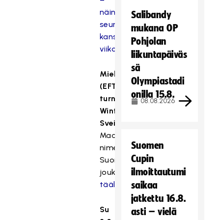
näin
Salibandy
seuraat
mukana OP
kansainvälistä
Pohjolan
viikonloppua
liikuntapäiväs
sä
Miehet
Olympiastadi
(EFT-
onilla 15.8.
turnaus,
08.08.2026
Winterthur,
Sveitsi)
Maaotteluihin
Suomen
nimetty
Cupin
Suomen
ilmoittautumi
joukkue
täällä
.
saikaa
jatkettu 16.8.
Su
asti – vielä