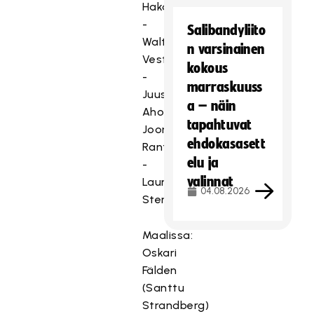
Hakanen
-
Salibandyliito
Waltteri
n varsinainen
Vesterinen
kokous
-
marraskuuss
Juuso
a – näin
Ahola
tapahtuvat
Joona
ehdokasasett
Rantala
elu ja
-
valinnat
Lauri
04.08.2026
Stenfors
Maalissa:
Oskari
Fälden
(Santtu
Strandberg)