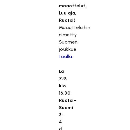
maaottelut,
Luulaja,
Ruotsi)
Maaotteluihin
nimetty
Suomen
joukkue
täällä
.
La
7.9.
klo
16.30
Ruotsi–
Suomi
3-
4
rl