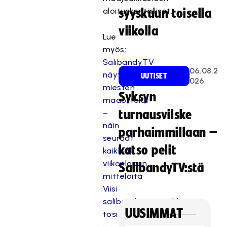
aloituskentälliset.
syyskuun toisella
viikolla
Lue
myös:
SalibandyTV
06.08.2
näyttää
UUTISET
026
miesten
Syksyn
maaottelut
–
turnausvilske
näin
parhaimmillaan –
seuraat
katso pelit
kaikkia
viikonlopun
SalibandyTV:stä
mittelöitä
Viisi
salibandymaajoukkuetta
UUSIMMAT
tositoimissa
–