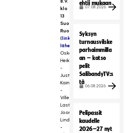
8.9.
ehtii mukaan
07.08.2026
klo
13
Suomi–
Ruotsi
Syksyn
(
linkki
turnausvilske
lähetykseen
)
parhaimmilla
Oskari
an – katso
Heikkilä
pelit
-
SalibandyTV:s
Justus
tä
Kainulainen
06.08.2026
-
Ville
Lastikka
Joonatan
Pelipassit
Lindholm
kaudelle
-
2026–27 nyt