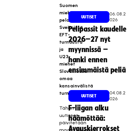
Suomen
miehet
06.08.2
UUTISET
026
pelaavat
Sveitsissä
Pelipassit kaudelle
EFT-
2026–27 nyt
turnausta
myynnissä –
ja
U23-
hanki ennen
miehet
ensimmäistä peliä
Slovakiassa
omaa
kansainvälistä
04.08.2
turnaustaan.
UUTISET
026
F-liigan alku
Tähän
uutiseen
häämöttää:
päivitetään
Avauskierrokset
maajoukkueiden