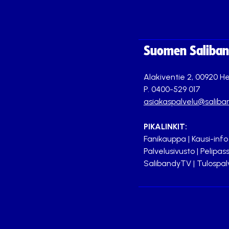
Suomen Saliband
Alakiventie 2, 00920 He
P. 0400-529 017
asiakaspalvelu@saliban
PIKALINKIT:
Fanikauppa
|
Kausi-info
Palvelusivusto
|
Pelipass
SalibandyTV
|
Tulospal