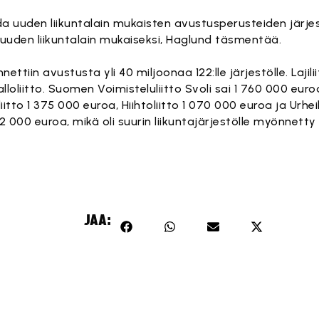
 uuden liikuntalain mukaisten avustusperusteiden järje
 uuden liikuntalain mukaiseksi, Haglund täsmentää.
ttiin avustusta yli 40 miljoonaa 122:lle järjestölle. Laji
lloliitto. Suomen Voimisteluliitto Svoli sai 1 760 000 eur
iitto 1 375 000 euroa, Hiihtoliitto 1 070 000 euroa ja Urhei
02 000 euroa, mikä oli suurin liikuntajärjestölle myönnetty
JAA: