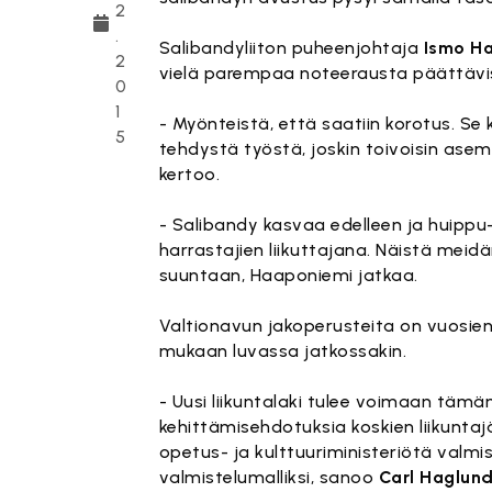
2
.
Salibandyliiton puheenjohtaja
Ismo H
2
vielä parempaa noteerausta päättävi
0
1
- Myönteistä, että saatiin korotus. Se
5
tehdystä työstä, joskin toivoisin as
kertoo.
- Salibandy kasvaa edelleen ja huippu-
harrastajien liikuttajana. Näistä meidä
suuntaan, Haaponiemi jatkaa.
Valtionavun jakoperusteita on vuosien
mukaan luvassa jatkossakin.
- Uusi liikuntalaki tulee voimaan tämä
kehittämisehdotuksia koskien liikuntaj
opetus- ja kulttuuriministeriötä valm
valmistelumalliksi, sanoo
Carl Haglun