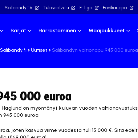
SalibandyTV
Tulospalvelu
F-liiga
Fanikauppa
Sarjat
Harrastaminen
Maajoukkueet
Salibandy.fi
Uutiset
Salibandyn valtionapu 945 000 euroa
 945 000 euroa
arl Haglund on myöntänyt kuluvan vuoden valtionavustuks
 on 945 000 euroa
roa, joten kasvua viime vuodesta tuli 15 000 €. Sitä edel
lla (869 000 euroa).