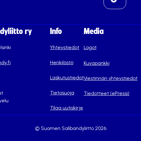
yliitto ry
Info
Media
lsinki
Yhteystiedot
Logot
dy.fi
Henkilöstö
Kuvapankki
Laskutustiedot
Viestinnän yhteystiedot
Tietosuoja
it
Tiedotteet (ePressi)
velu
Tilaa uutiskirje
© Suomen Salibandyliitto 2026