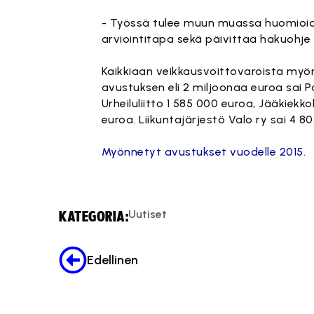
- Työssä tulee muun muassa huomioida
arviointitapa sekä päivittää hakuohje
Kaikkiaan veikkausvoittovaroista myönne
avustuksen eli 2 miljoonaa euroa sai Pa
Urheiluliitto 1 585 000 euroa, Jääkiekkol
euroa. Liikuntajärjestö Valo ry sai 4 8
Myönnetyt avustukset vuodelle 2015.
Uutiset
KATEGORIA:
Edellinen