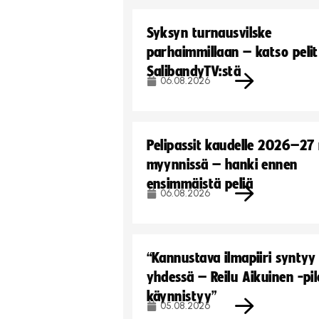
Syksyn turnausvilske
parhaimmillaan – katso pelit
SalibandyTV:stä
06.08.2026
Pelipassit kaudelle 2026–27
myynnissä – hanki ennen
ensimmäistä peliä
06.08.2026
“Kannustava ilmapiiri syntyy
yhdessä – Reilu Aikuinen -pil
käynnistyy”
05.08.2026