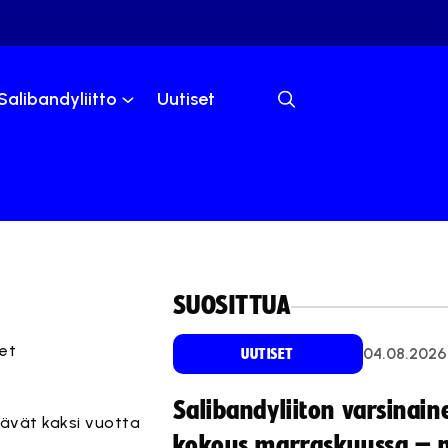
Salibandyliitto
Uutiset
SUOSITTUA
et
04.08.2026
UUTISET
Salibandyliiton varsinain
tävät kaksi vuotta
kokous marraskuussa – 