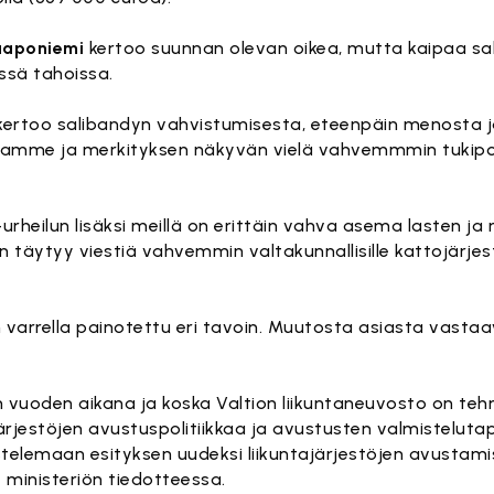
aaponiemi
kertoo suunnan olevan oikea, mutta kaipaa s
ssä tahoissa.
 kertoo salibandyn vahvistumisesta, eteenpäin menosta ja
emamme ja merkityksen näkyvän vielä vahvemmmin tukipol
urheilun lisäksi meillä on erittäin vahva asema lasten ja
n täytyy viestiä vahvemmin valtakunnallisille kattojärjestö
 varrella painotettu eri tavoin. Muutosta asiasta vastaa
n vuoden aikana ja koska Valtion liikuntaneuvosto on tehn
ärjestöjen avustuspolitiikkaa ja avustusten valmisteluta
istelemaan esityksen uudeksi liikuntajärjestöjen avustam
d
ministeriön tiedotteessa.