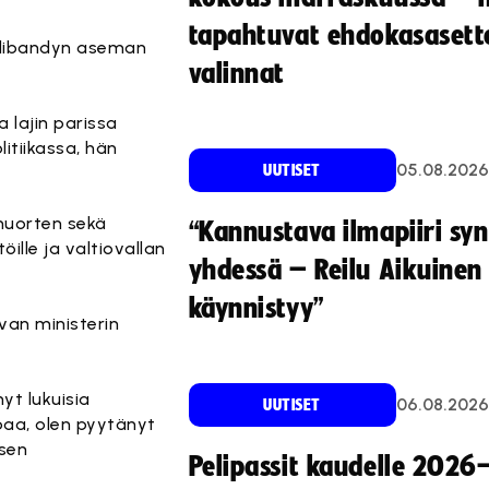
tapahtuvat ehdokasasette
alibandyn aseman
valinnat
 lajin parissa
itiikassa, hän
05.08.2026
UUTISET
 nuorten sekä
“Kannustava ilmapiiri sy
ille ja valtiovallan
yhdessä – Reilu Aikuinen 
käynnistyy”
van ministerin
yt lukuisia
06.08.2026
UUTISET
paa, olen pyytänyt
isen
Pelipassit kaudelle 2026