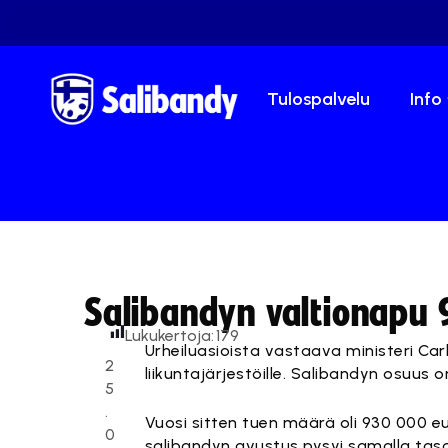
Tulospalvelu
Info
Salibandyn valtionapu
Lukukertoja:
179
Urheiluasioista vastaava ministeri C
2
liikuntajärjestöille. Salibandyn osuus
5
.
Vuosi sitten tuen määrä oli 930 000 eu
0
salibandyn avustus pysyi samalla taso