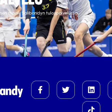
inen maali. Salibandyn tulospalvelussa.