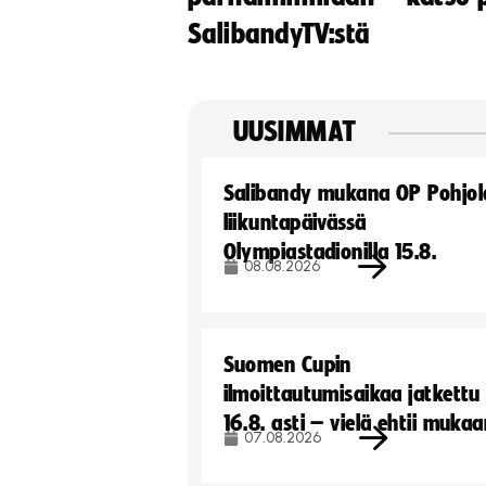
SalibandyTV:stä
UUSIMMAT
Salibandy mukana OP Pohjol
liikuntapäivässä
Olympiastadionilla 15.8.
08.08.2026
Suomen Cupin
ilmoittautumisaikaa jatkettu
16.8. asti – vielä ehtii muka
07.08.2026