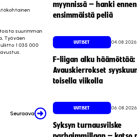
myynnissä – hanki ennen
stökohtainen
ensimmäistä peliä
liitoista suurimman
oa, Työväen
04.08.2026
UUTISET
luliitto 1 035 000
 avustus.
F-liigan alku häämöttää:
Avauskierrokset syyskuu
toisella viikolla
06.08.2026
UUTISET
Seuraava
Syksyn turnausvilske
parhaimmillaan – katso p