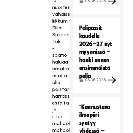
ja
06.08.2026
nuorten
vähäisestä
liikkumisesta.
Pelipassit
Siksi
Salibandyn
kaudelle
Tuki
2026–27 nyt
-
myynnissä –
säätiö
hanki ennen
haluaa
ensimmäistä
omalta
osaltaan
peliä
06.08.2026
olla
poistamassa
harrastamisen
esteitä
“Kannustava
ja
ilmapiiri
siten
syntyy
mahdollistamassa
mahdollisimman
yhdessä –