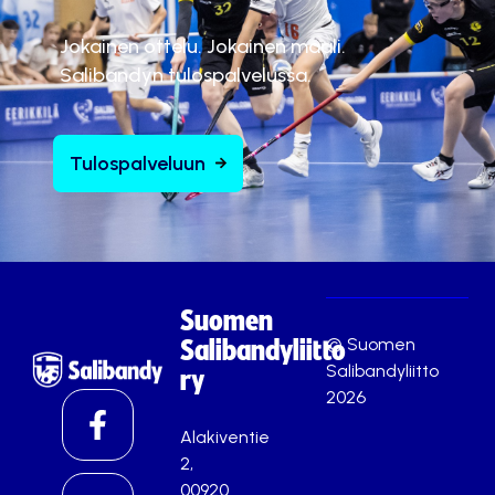
Jokainen ottelu. Jokainen maali.
Salibandyn tulospalvelussa.
Tulospalveluun
Suomen
© Suomen
Salibandyliitto
Salibandyliitto
ry
2026
Alakiventie
2,
00920