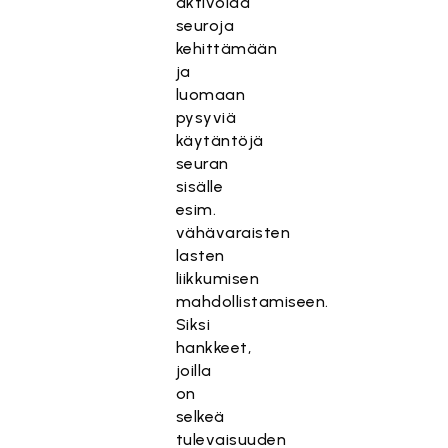
aktivoida
seuroja
kehittämään
ja
luomaan
pysyviä
käytäntöjä
seuran
sisälle
esim.
vähävaraisten
lasten
liikkumisen
mahdollistamiseen.
Siksi
hankkeet,
joilla
on
selkeä
tulevaisuuden