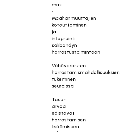
mm:
•
Maahanmuuttajien
kotouttaminen
ja
integrointi
salibandyn
harrastustoimintaan
•
Vähävaraisten
harrastamismahdollisuuksien
tukeminen
seuroissa
•
Tasa-
arvoa
edistävät
harrastamisen
lisäämiseen