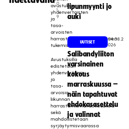
0
lipunmyynti jo
avustuksia
1
yhdenvertaisten
auki
9
ja
tasa-
arvoisten
harrastamismahdollisuuksien
04.08.2
UUTISET
026
tukemiseen.
Salibandyliiton
Avustuksilla
varsinainen
edistetään
yhdenvertaisia
kokous
ja
marraskuussa –
tasa-
arvoisia
näin tapahtuvat
liikunnan
ehdokasasettelu
harrastamismahdollisuuksia
sekä
ja valinnat
mahdollistetaan
syrjäytymisvaarassa