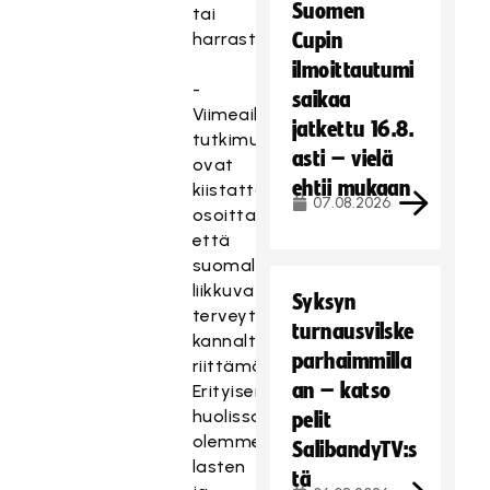
Suomen
tai
harrastustoimintaan.
Cupin
ilmoittautumi
-
saikaa
Viimeaikaiset
jatkettu 16.8.
tutkimukset
asti – vielä
ovat
ehtii mukaan
kiistatta
07.08.2026
osoittaneet,
että
suomalaiset
liikkuvat
Syksyn
terveytensä
turnausvilske
kannalta
parhaimmilla
riittämättömästi.
an – katso
Erityisen
huolissamme
pelit
olemme
SalibandyTV:s
lasten
tä