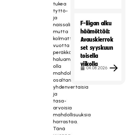
tukea
tyttö-
ja
F-liigan alku
naissalibandyhankkeisiin,
häämöttää:
mutta
kolmatta
Avauskierrok
vuotta
set syyskuun
peräkkäin
toisella
haluamme
viikolla
olla
04.08.2026
mahdollistamassa
osaltamme
yhdenvertaisia
ja
tasa-
arvoisia
mahdollisuuksia
harrastaa.
Tänä