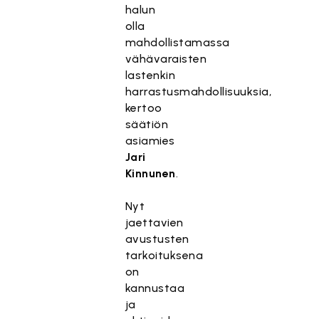
halun
olla
mahdollistamassa
vähävaraisten
lastenkin
harrastusmahdollisuuksia,
kertoo
säätiön
asiamies
Jari
Kinnunen
.
Nyt
jaettavien
avustusten
tarkoituksena
on
kannustaa
ja