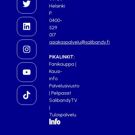
Helsinki
P.
0400-
529
017
asiakaspalvelu@salibandy.fi
PIKALINKIT:
Fanikauppa
|
Kausi-
info
Palvelusivusto
|
Pelipassit
SalibandyTV
|
Tulospalvelu
Info