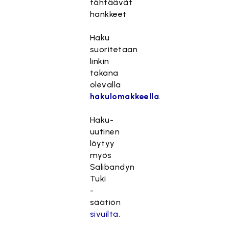
tähtäävät
hankkeet
Haku
suoritetaan
linkin
takana
olevalla
hakulomakkeella
.
Haku-
uutinen
löytyy
myös
Salibandyn
Tuki
-
säätiön
sivuilta
.