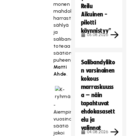
monen
Reilu
mahdollisuudet
Aikuinen -
harrastaa
pilotti
sählyä
käynnistyy”
ja
05.08.2026
salibandya,
toteaa
säätiön
puheenjohtaja
Salibandyliito
Matti
n varsinainen
Ahde
.
kokous
marraskuuss
a – näin
tapahtuvat
-
ehdokasasett
Aiempina
vuosina
elu ja
säätiö
valinnat
04.08.2026
jakoi