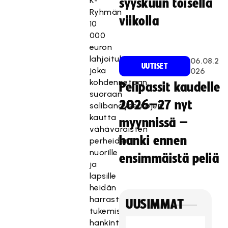
K-
syyskuun toisella
Ryhmän
viikolla
10
000
euron
lahjoituksesta,
06.08.2
UUTISET
joka
026
kohdennetaan
Pelipassit kaudelle
suoraan
2026–27 nyt
salibandyseurojen
kautta
myynnissä –
vähävaraisten
hanki ennen
perheiden
nuorille
ensimmäistä peliä
ja
lapsille
heidän
harrastustoimintansa
UUSIMMAT
tukemiseksi,
hankintoihin