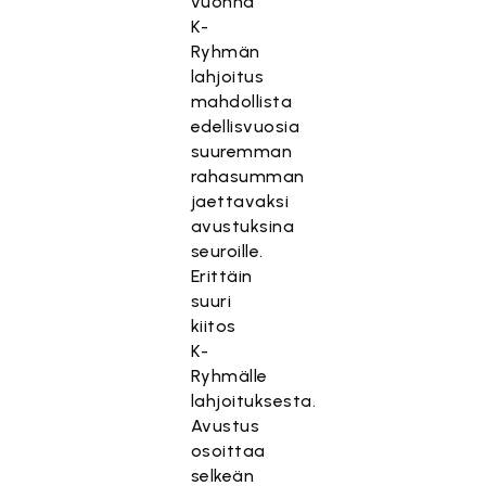
vuonna
K-
Ryhmän
lahjoitus
mahdollista
edellisvuosia
suuremman
rahasumman
jaettavaksi
avustuksina
seuroille.
Erittäin
suuri
kiitos
K-
Ryhmälle
lahjoituksesta.
Avustus
osoittaa
selkeän