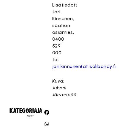
Lisätiedot:
Jari
Kinnunen,
säätiön
asiamies,
0400
529
000
tai
jari.kinnunen(at)salibandy.fi
Kuva:
Juhani
Järvenpää
Uuti
KATEGORIA:
JAA:
set