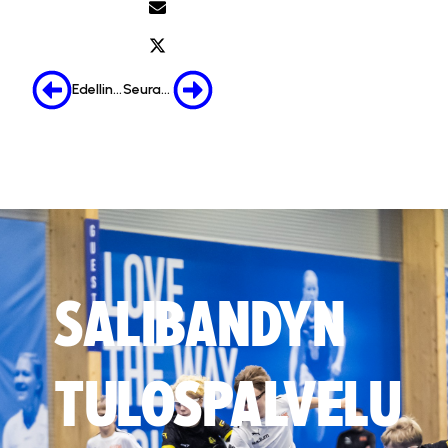
Edellinen
Seuraava
SALIBANDYN
TULOSPALVELU