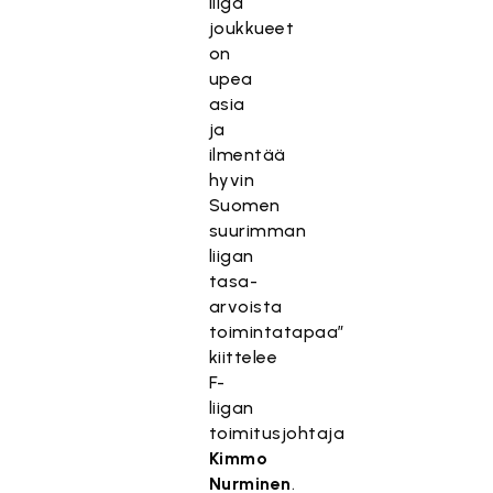
liiga
joukkueet
on
upea
asia
ja
ilmentää
hyvin
Suomen
suurimman
liigan
tasa-
arvoista
toimintatapaa”
kiittelee
F-
liigan
toimitusjohtaja
Kimmo
Nurminen
.