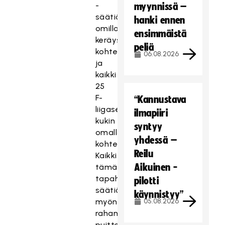
-
myynnissä –
säätiö
hanki ennen
omilla
ensimmäistä
keräys
peliä
kohteillaan
06.08.2026
ja
kaikki
25
F-
“Kannustava
liigaseuraa
ilmapiiri
kukin
syntyy
omalla
yhdessä –
kohteellaan.
Reilu
Kaikki
Aikuinen -
tämä
tapahtuu
pilotti
säätiölle
käynnistyy”
myönnetyn
05.08.2026
rahankeruuluvan
puitteissa”,