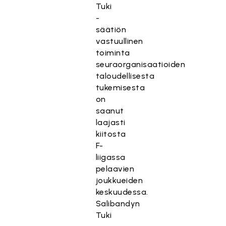
Tuki
-
säätiön
vastuullinen
toiminta
seuraorganisaatioiden
taloudellisesta
tukemisesta
on
saanut
laajasti
kiitosta
F-
liigassa
pelaavien
joukkueiden
keskuudessa.
Salibandyn
Tuki