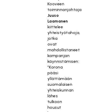
Kooveen
toiminnanjohtaja
Juuso
Laamanen
kiittelee
yhteistyötahoja,
jotka
ovat
mahdollistaneet
kampanjan
käynnistämisen:
”Korona
pääsi
yllättämään
suomalaisen
yhteiskunnan
lähes
tulkoon
housut