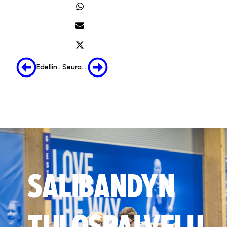
Edellinen
Seuraava
SALIBANDYN