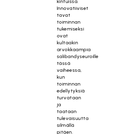
kintuissa.
Innovatiiviset
tavat
toiminnan
tukemiseksi
ovat
kultaakin
arvokkaampia
salibandyseuroille
tässä
vaiheessa,
kun
toiminnan
edellytyksiä
turvataan
ja
taataan
tulevaisuutta
silmällä
pitäen.