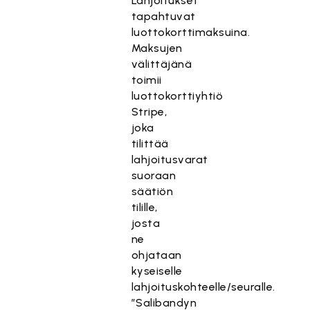
Lahjoitukset
tapahtuvat
luottokorttimaksuina.
Maksujen
välittäjänä
toimii
luottokorttiyhtiö
Stripe,
joka
tilittää
lahjoitusvarat
suoraan
säätiön
tilille,
josta
ne
ohjataan
kyseiselle
lahjoituskohteelle/seuralle.
”Salibandyn