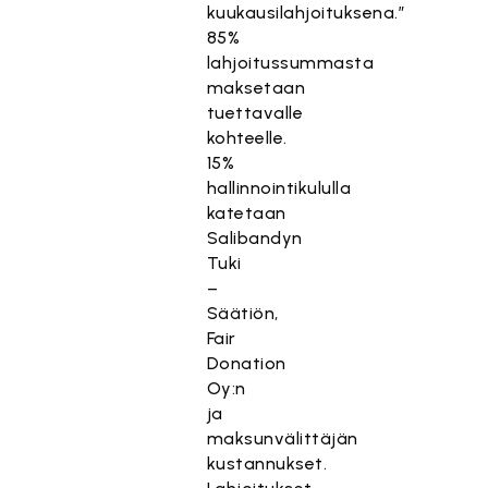
kuukausilahjoituksena.”
85%
lahjoitussummasta
maksetaan
tuettavalle
kohteelle.
15%
hallinnointikululla
katetaan
Salibandyn
Tuki
–
Säätiön,
Fair
Donation
Oy:n
ja
maksunvälittäjän
kustannukset.