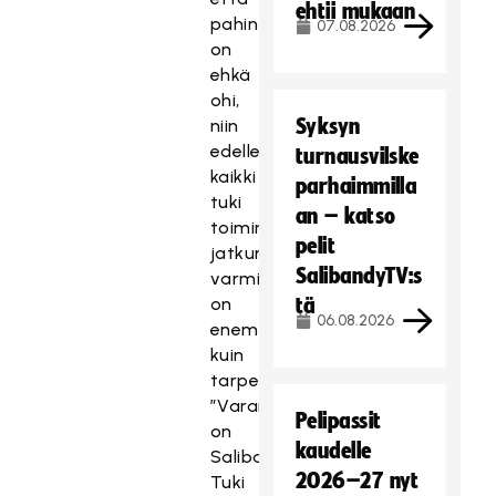
ehtii mukaan
pahin
07.08.2026
on
ehkä
ohi,
Syksyn
niin
edelleen
turnausvilske
kaikki
parhaimmilla
tuki
an – katso
toiminnan
pelit
jatkumisen
SalibandyTV:s
varmistamiseksi
on
tä
06.08.2026
enemmän
kuin
tarpeen.”
”Varainkeruukampanjassa
Pelipassit
on
kaudelle
Salibandyn
2026–27 nyt
Tuki