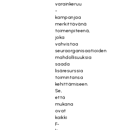
varainkeruu
-
kampanjaa
merkittävänä
toimenpiteenä,
joka
vahvistaa
seuraorganisaatioiden
mahdollisuuksia
saada
lisäresurssia
toimintansa
kehittämiseen.
Se,
että
mukana
ovat
kaikki
F-