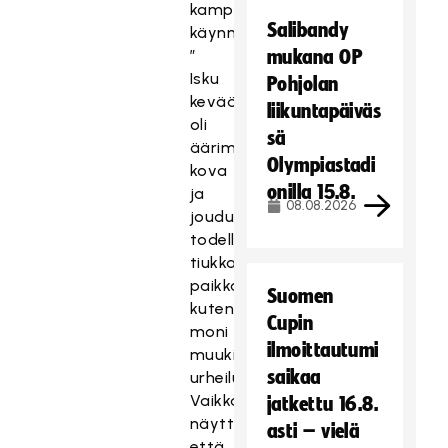
kampanjan
Salibandy
käynnistymisestä:
”
mukana OP
Isku
Pohjolan
keväällä
liikuntapäiväs
oli
sä
äärimmäisen
Olympiastadi
kova
onilla 15.8.
ja
08.08.2026
jouduimme
todella
tiukkaan
paikkaan,
Suomen
kuten
Cupin
moni
ilmoittautumi
muukin
saikaa
urheiluseura.
Vaikka
jatkettu 16.8.
näyttäisi,
asti – vielä
että