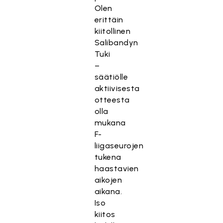
Olen
erittäin
kiitollinen
Salibandyn
Tuki
–
säätiölle
aktiivisesta
otteesta
olla
mukana
F-
liigaseurojen
tukena
haastavien
aikojen
aikana.
Iso
kiitos