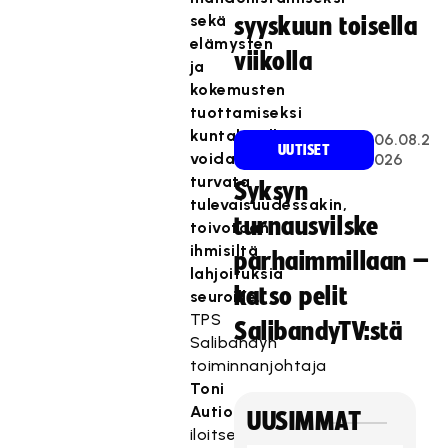
sekä
syyskuun toisella
elämysten
viikolla
ja
kokemusten
tuottamiseksi
kuntalaisille
06.08.2
UUTISET
voidaan
026
turvata
Syksyn
tulevaisuudessakin,
turnausvilske
toivotaan
ihmisiltä
parhaimmillaan –
lahjoituksia
katso pelit
seuroille.
TPS
SalibandyTV:stä
Salibandyn
toiminnanjohtaja
Toni
Autio
UUSIMMAT
iloitsee