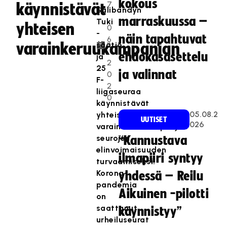
kokous
7
käynnistävät
Salibandyn
.
marraskuussa –
Tuki
yhteisen
0
-
näin tapahtuvat
6
varainkeruukampanjan
säätiö
.
ehdokasasettelu
ja
2
25
ja valinnat
0
F-
2
liigaseuraa
0
käynnistävät
05.08.2
yhteisen
UUTISET
026
varainkeruukampanjan
seurojen
“Kannustava
elinvoimaisuuden
ilmapiiri syntyy
turvaamiseksi.
Korona-
yhdessä – Reilu
pandemia
Aikuinen -pilotti
on
saattanut
käynnistyy”
urheiluseurat