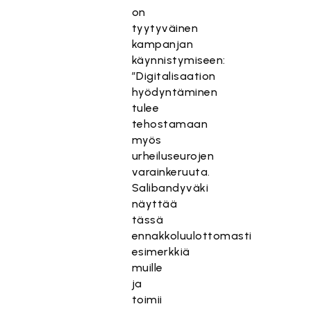
on
tyytyväinen
kampanjan
käynnistymiseen:
”Digitalisaation
hyödyntäminen
tulee
tehostamaan
myös
urheiluseurojen
varainkeruuta.
Salibandyväki
näyttää
tässä
ennakkoluulottomasti
esimerkkiä
muille
ja
toimii