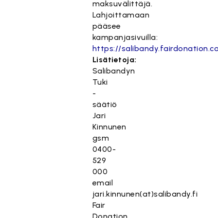
maksuvälittäjä.
Lahjoittamaan
pääsee
kampanjasivuilla:
https://salibandy.fairdonation.
Lisätietoja:
Salibandyn
Tuki
-
säätiö
Jari
Kinnunen
gsm
0400-
529
000
email
jari.kinnunen(at)salibandy.fi
Fair
Donation