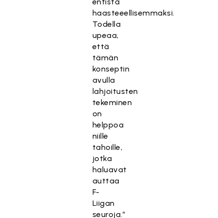
entistä
haasteeellisemmaksi.
Todella
upeaa,
että
tämän
konseptin
avulla
lahjoitusten
tekeminen
on
helppoa
niille
tahoille,
jotka
haluavat
auttaa
F-
Liigan
seuroja.”