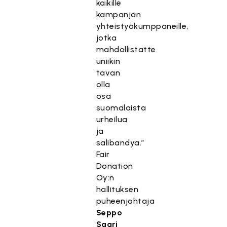
kaikille
kampanjan
yhteistyökumppaneille,
jotka
mahdollistatte
uniikin
tavan
olla
osa
suomalaista
urheilua
ja
salibandya.”
Fair
Donation
Oy:n
hallituksen
puheenjohtaja
Seppo
Saari