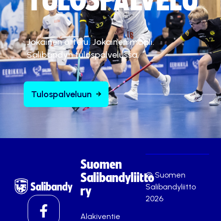
TULOSPALVELU
Jokainen ottelu. Jokainen maali.
Salibandyn tulospalvelussa.
Tulospalveluun
Suomen
© Suomen
Salibandyliitto
Salibandyliitto
ry
2026
Alakiventie