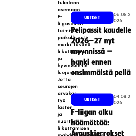
tukalaan
asemaan.
06.08.2
F-
UUTISET
026
liigaseurat
Pelipassit kaudelle
toimivat
paikallisesti
2026–27 nyt
merkittävänä
myynnissä –
liikuttajana
ja
hanki ennen
hyvinvoinnin
ensimmäistä peliä
luojana.
Jotta
seurojen
arvokas
04.08.2
UUTISET
työ
026
lasten
F-liigan alku
ja
nuorten
häämöttää:
liikuttamisen
Avauskierrokset
mahdollistamiseksi