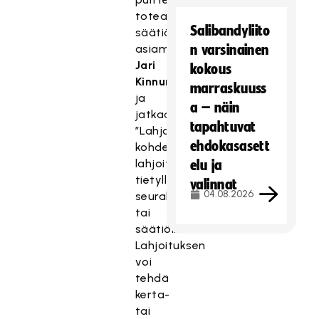
toteaa
Salibandyliito
säätiön
asiamies
n varsinainen
Jari
kokous
Kinnunen
marraskuuss
ja
a – näin
jatkaa:
tapahtuvat
”Lahjoittaja
ehdokasasett
kohdentaa
lahjoituksensa
elu ja
tietylle
valinnat
04.08.2026
seuralle
tai
säätiölle.
Lahjoituksen
voi
tehdä
kerta-
tai