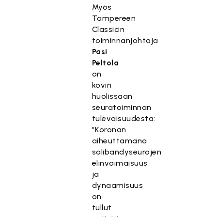
Myös
Tampereen
Classicin
toiminnanjohtaja
Pasi
Peltola
on
kovin
huolissaan
seuratoiminnan
tulevaisuudesta:
”Koronan
aiheuttamana
salibandyseurojen
elinvoimaisuus
ja
dynaamisuus
on
tullut