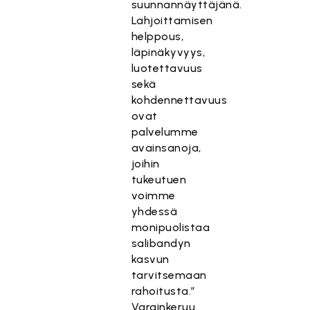
suunnannäyttäjänä.
Lahjoittamisen
helppous,
läpinäkyvyys,
luotettavuus
sekä
kohdennettavuus
ovat
palvelumme
avainsanoja,
joihin
tukeutuen
voimme
yhdessä
monipuolistaa
salibandyn
kasvun
tarvitsemaan
rahoitusta.”
Varainkeruu