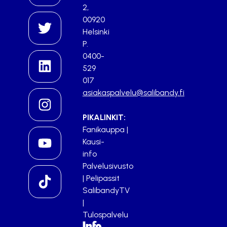
2,
00920
Helsinki
P.
0400-
529
017
asiakaspalvelu@salibandy.fi
PIKALINKIT:
Fanikauppa
|
Kausi-
info
Palvelusivusto
|
Pelipassit
SalibandyTV
|
Tulospalvelu
Info