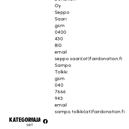
Oy
Seppo
Saari
gsm
0400
430
810
email
seppo.saari(at)fairdonation.fi
Sampo
Tolkki
gsm
040
7666
943
email
sampo.tolkki(at)fairdonation.fi
Uuti
KATEGORIA:
JAA:
set