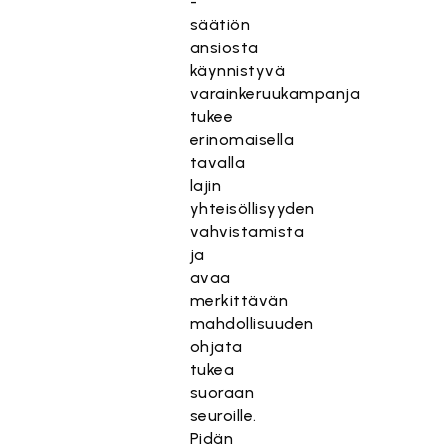
-
säätiön
ansiosta
käynnistyvä
varainkeruukampanja
tukee
erinomaisella
tavalla
lajin
yhteisöllisyyden
vahvistamista
ja
avaa
merkittävän
mahdollisuuden
ohjata
tukea
suoraan
seuroille.
Pidän