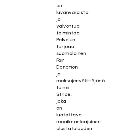
on
luvanvaraista
ja
valvottua
toimintaa.
Palvelun
tarjoaa
suomalainen
Fair
Donation
ja
maksujenvälittäjänä
toimii
Stripe,
joka
on
luotettava
maailmanlaajuinen
alustatalouden