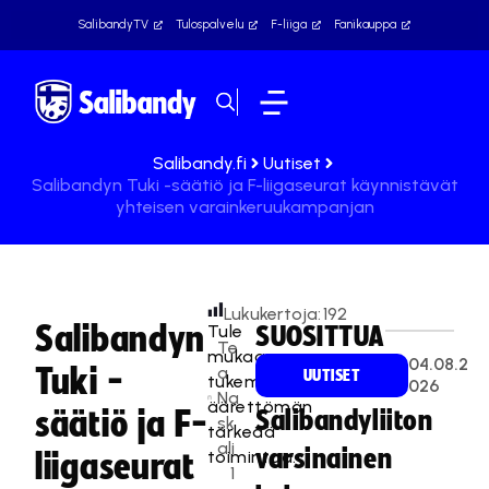
SalibandyTV
Tulospalvelu
F-liiga
Fanikauppa
Salibandy.fi
Uutiset
Salibandyn Tuki -säätiö ja F-liigaseurat käynnistävät
yhteisen varainkeruukampanjan
Lukukertoja:
192
Salibandyn
Tule
SUOSITTUA
Te
mukaan
04.08.2
Tuki -
a
UUTISET
tukemaan
026
Na
äärettömän
säätiö ja F-
Salibandyliiton
sk
tärkeää
ali
varsinainen
toimintaa.
liigaseurat
1