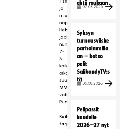
Tšekistä
ehtii mukaan
07.08.2026
ja
miehet
nappasivat
Helsingin
Syksyn
jäähallissa
turnausvilske
numeroin
parhaimmilla
7-
an – katso
3
pelit
kaikkien
SalibandyTV:s
aikojen
tä
suurimman
06.08.2026
MM-
voittonsa
Ruotsista.
Pelipassit
Kaikki
kaudelle
tarpeelliset
2026–27 nyt