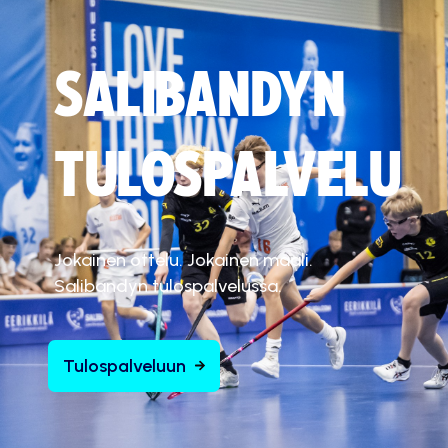
SALIBANDYN
TULOSPALVELU
Jokainen ottelu. Jokainen maali.
Salibandyn tulospalvelussa.
Tulospalveluun