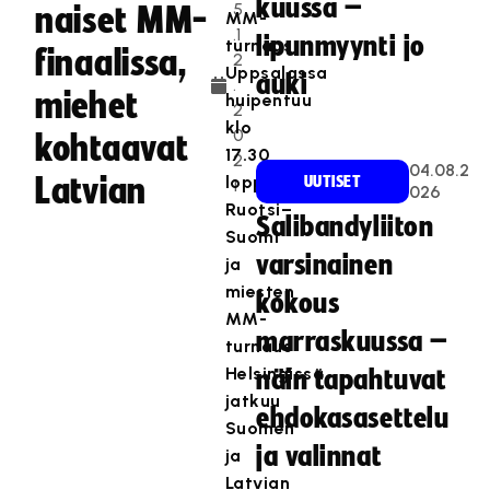
kuussa –
5
naiset MM-
MM-
.1
lipunmyynti jo
turnaus
finaalissa,
2
Uppsalassa
auki
.
miehet
huipentuu
2
klo
0
kohtaavat
17.30
2
04.08.2
Latvian
loppuotteluun
UUTISET
1
026
Ruotsi–
Salibandyliiton
Suomi
varsinainen
ja
miesten
kokous
MM-
marraskuussa –
turnaus
Helsingissä
näin tapahtuvat
jatkuu
ehdokasasettelu
Suomen
ja valinnat
ja
Latvian