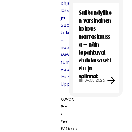
ohjelma,
lähetysajat
Salibandyliito
ja
n varsinainen
Suomen
kokous
kokoonpano
marraskuuss
–
a – näin
naisten
tapahtuvat
MM-
ehdokasasett
turnaus
elu ja
vauhtiin
valinnat
lauantaina
04.08.2026
Uppsalassa
Kuvat:
IFF
/
Per
Wiklund