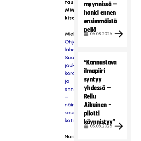
taustatiedot
myynnissä –
MM-
hanki ennen
kisoista:
ensimmäistä
peliä
Miehet:
Tietopaketti:
06.08.2026
Ohjelma,
lähetykset,
Suomen
“Kannustava
joukkue,
ilmapiiri
koronainfot
syntyy
ja
yhdessä –
ennakkojutut
Reilu
–
Aikuinen -
näin
seuraat
pilotti
kotikisoja
käynnistyy”
05.08.2026
Naiset:
Katso