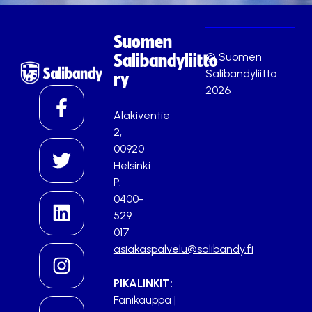
Suomen
© Suomen
Salibandyliitto
Salibandyliitto
ry
2026
Alakiventie
2,
00920
Helsinki
P.
0400-
529
017
asiakaspalvelu@salibandy.fi
PIKALINKIT:
Fanikauppa
|