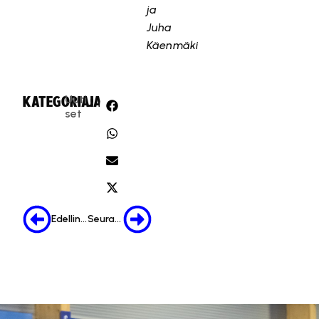
ja
Juha
Käenmäki
Uuti
KATEGORIA:
JAA:
set
Edellinen
Seuraava