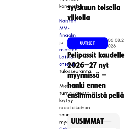
kanavalta.
syyskuun toisella
viikolla
Naisten
MM-
finaalin
06.08.2
ja
UUTISET
026
miesten
Pelipassit kaudelle
Latvia-
ottelun
2026–27 nyt
tulosseuranta.
myynnissä –
hanki ennen
Miesten
turnauksesta
ensimmäistä peliä
löytyy
reaaliaikainen
seuranta
UUSIMMAT
myös