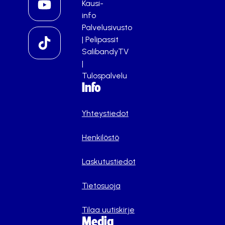
Kausi-
info
Palvelusivusto
|
Pelipassit
SalibandyTV
|
Tulospalvelu
Info
Yhteystiedot
Henkilöstö
Laskutustiedot
Tietosuoja
Tilaa uutiskirje
Media