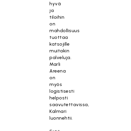
hyvä
ja
tiloihin
on
mahdollisuus
tuottaa
katsojille
muitakin
palveluja.
Marli
Areena
on
myös
logistisesti
helposti
saavutettavissa,
Kalmari
luonnehtii.