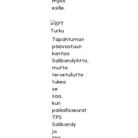
myös
esille.
Tapahtuman
päävastuun
kantaa
Salibandyliitto,
mutta
tervetullutta
tukea
se
saa,
kun
paikallisseurat
TPS
Salibandy
ja