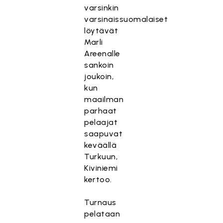
varsinkin
varsinaissuomalaiset
löytävät
Marli
Areenalle
sankoin
joukoin,
kun
maailman
parhaat
pelaajat
saapuvat
keväällä
Turkuun,
Kiviniemi
kertoo.
Turnaus
pelataan