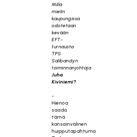
Millä
mielin
kaupungissa
odotetaan
kevään
EFT-
turnausta
TPS
Salibandyn
toiminnanjohtaja
Juha
Kiviniemi?
-
Hienoa
saada
tämä
kansainvälinen
huipputapahtuma