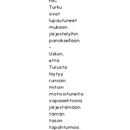
FBC
Turku
ovat
lupautuneet
mukaan
järjestelyihin
panoksellaan.
-
Uskon,
että
Turusta
löytyy
runsain
mitoin
motivoituneita
vapaaehtoisia
järjestämään
tämän
tason
tapahtumaa.