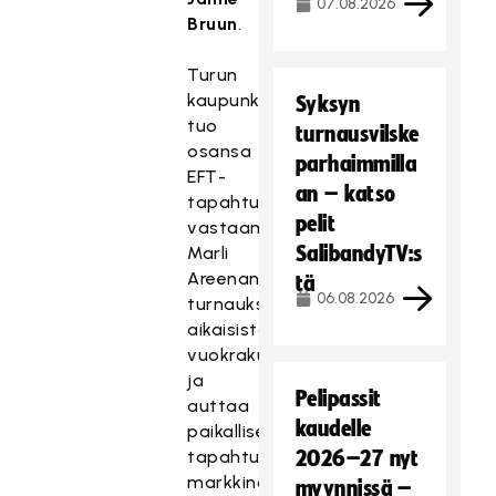
07.08.2026
Bruun
.
Turun
kaupunki
Syksyn
tuo
turnausvilske
osansa
parhaimmilla
EFT-
an – katso
tapahtumaan
pelit
vastaamalla
SalibandyTV:s
Marli
Areenan
tä
06.08.2026
turnauksen
aikaisista
vuokrakuluista
ja
Pelipassit
auttaa
kaudelle
paikallisesti
tapahtuman
2026–27 nyt
markkinoinnissa.
myynnissä –