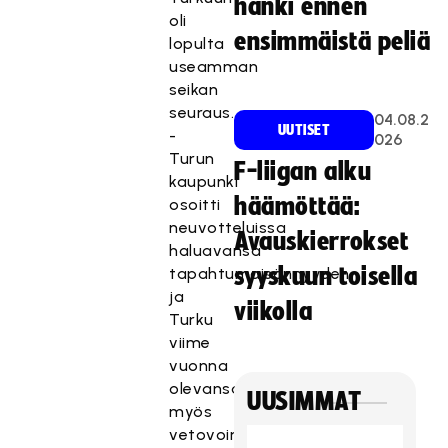
hanki ennen
oli
ensimmäistä peliä
lopulta
useamman
seikan
seuraus.
04.08.2
UUTISET
-
026
Turun
F-liigan alku
kaupunki
häämöttää:
osoitti
neuvotteluissa
Avauskierrokset
haluavansa
syyskuun toisella
tapahtumaisännyyden
ja
viikolla
Turku
viime
vuonna
olevansa
UUSIMMAT
myös
vetovoimainen