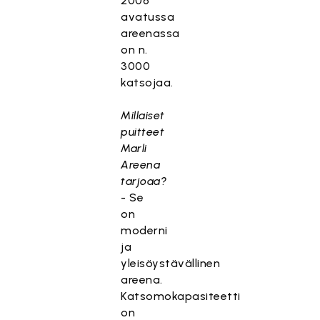
2006
avatussa
areenassa
on n.
3000
katsojaa.
Millaiset
puitteet
Marli
Areena
tarjoaa?
- Se
on
moderni
ja
yleisöystävällinen
areena.
Katsomokapasiteetti
on