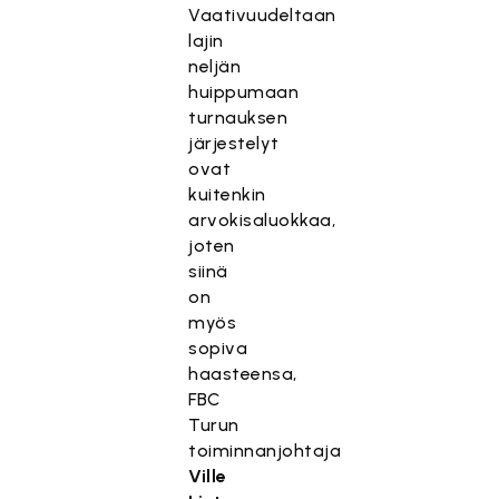
Vaativuudeltaan
lajin
neljän
huippumaan
turnauksen
järjestelyt
ovat
kuitenkin
arvokisaluokkaa,
joten
siinä
on
myös
sopiva
haasteensa,
FBC
Turun
toiminnanjohtaja
Ville