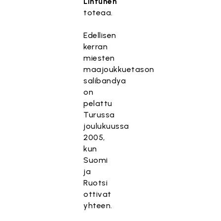
Lintunen
toteaa.
Edellisen
kerran
miesten
maajoukkuetason
salibandya
on
pelattu
Turussa
joulukuussa
2005,
kun
Suomi
ja
Ruotsi
ottivat
yhteen.