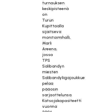
turnauksen
keskipisteenä
on
Turun
Kupittaalla
sijaitseva
monitoimihalli,
Marli
Areena,
jossa
TPS
Salibandyn
miesten
Salibandyliigajoukkue
pelaa
pääosin
sarjaottelunsa.
Katsojakapasiteetti
vuonna