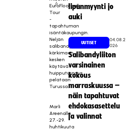
6
lipunmyynti jo
EuroFloorball
Tour
auki
-
tapahtuman
isäntäkaupungin.
Neljän
04.08.2
UUTISET
026
salibandyn
kärkimaan
Salibandyliiton
kesken
varsinainen
käytävä
huipputurnaus
kokous
pelataan
marraskuussa –
Turussa.
näin tapahtuvat
ehdokasasettelu
Marli
Areenalla
ja valinnat
27.-29.
huhtikuuta