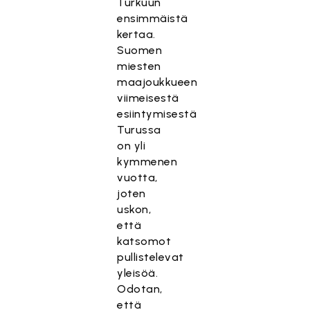
Turkuun
ensimmäistä
kertaa.
Suomen
miesten
maajoukkueen
viimeisestä
esiintymisestä
Turussa
on yli
kymmenen
vuotta,
joten
uskon,
että
katsomot
pullistelevat
yleisöä.
Odotan,
että