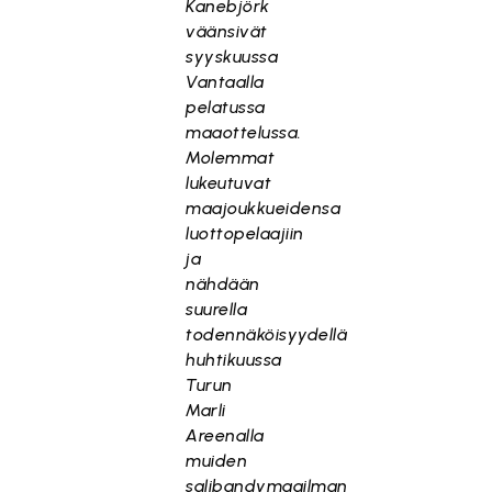
Kanebjörk
väänsivät
syyskuussa
Vantaalla
pelatussa
maaottelussa.
Molemmat
lukeutuvat
maajoukkueidensa
luottopelaajiin
ja
nähdään
suurella
todennäköisyydellä
huhtikuussa
Turun
Marli
Areenalla
muiden
salibandymaailman