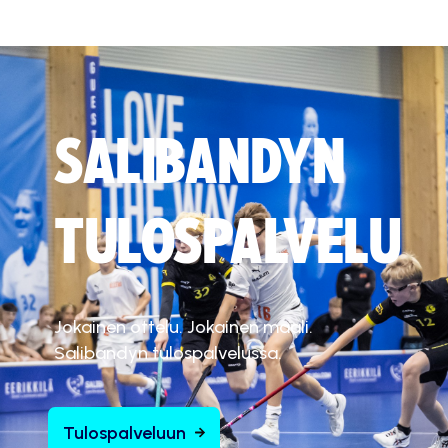
SALIBANDYN
TULOSPALVELU
Jokainen ottelu. Jokainen maali.
Salibandyn tulospalvelussa.
Tulospalveluun