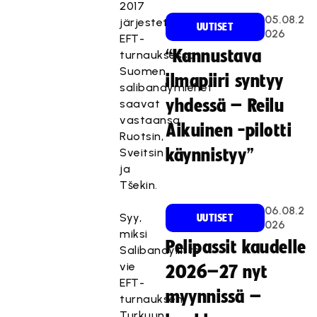
2017
05.08.2
järjestettävässä
UUTISET
026
EFT-
“Kannustava
turnauksessa
Suomen
ilmapiiri syntyy
salibandymiehet
yhdessä – Reilu
saavat
vastaansa
Aikuinen -pilotti
Ruotsin,
Sveitsin
käynnistyy”
ja
Tšekin.
06.08.2
Syy,
UUTISET
026
miksi
Pelipassit kaudelle
Salibandyliitto
vie
2026–27 nyt
EFT-
myynnissä –
turnauksen
Turkuun