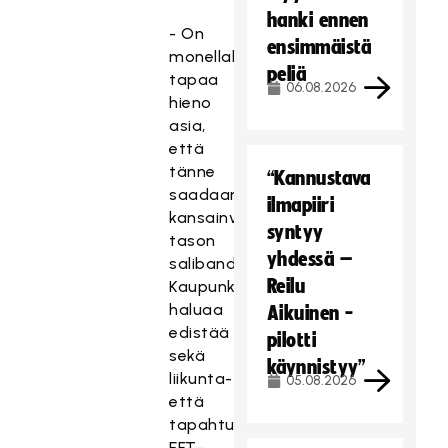
hanki ennen
- On
ensimmäistä
monellakin
peliä
tapaa
06.08.2026
hieno
asia,
että
tänne
“Kannustava
saadaan
ilmapiiri
kansainvälisen
syntyy
tason
yhdessä –
salibandytapahtuma.
Reilu
Kaupunki
haluaa
Aikuinen -
edistää
pilotti
sekä
käynnistyy”
liikunta-
05.08.2026
että
tapahtumakulttuuria.
EFT-