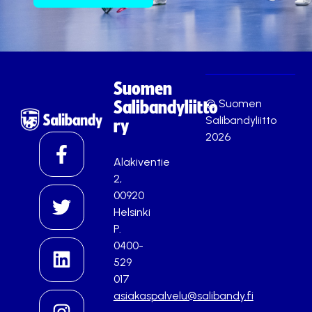
Suomen
© Suomen
Salibandyliitto
Salibandyliitto
ry
2026
Alakiventie
2,
00920
Helsinki
P.
0400-
529
017
asiakaspalvelu@salibandy.fi