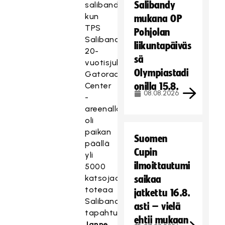
Salibandy
salibandykaupunki,
kun
mukana OP
TPS
Pohjolan
Salibandyn
liikuntapäiväs
20-
sä
vuotisjuhlaottelussa
Olympiastadi
Gatorade
Center
onilla 15.8.
08.08.2026
-
areenalla
oli
paikan
Suomen
päällä
Cupin
yli
ilmoittautumi
5000
katsojaa,
saikaa
toteaa
jatkettu 16.8.
Salibandyliiton
asti – vielä
tapahtumapäällikkö
ehtii mukaan
Janne