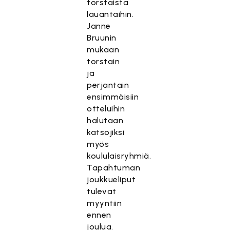
torstaista
lauantaihin.
Janne
Bruunin
mukaan
torstain
ja
perjantain
ensimmäisiin
otteluihin
halutaan
katsojiksi
myös
koululaisryhmiä.
Tapahtuman
joukkueliput
tulevat
myyntiin
ennen
joulua.