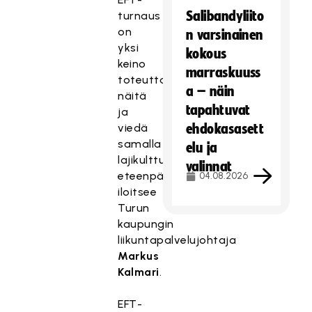
Salibandyliito
turnaus
on
n varsinainen
yksi
kokous
keino
marraskuuss
toteuttaa
a – näin
näitä
tapahtuvat
ja
viedä
ehdokasasett
samalla
elu ja
lajikulttuuriakin
valinnat
eteenpäin,
04.08.2026
iloitsee
Turun
kaupungin
liikuntapalvelujohtaja
Markus
Kalmari
.
EFT-