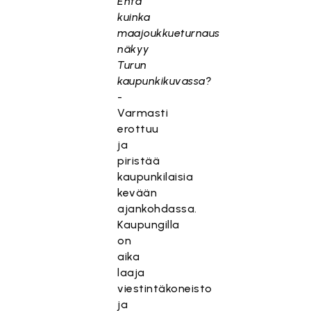
Entä
kuinka
maajoukkueturnaus
näkyy
Turun
kaupunkikuvassa?
-
Varmasti
erottuu
ja
piristää
kaupunkilaisia
kevään
ajankohdassa.
Kaupungilla
on
aika
laaja
viestintäkoneisto
ja