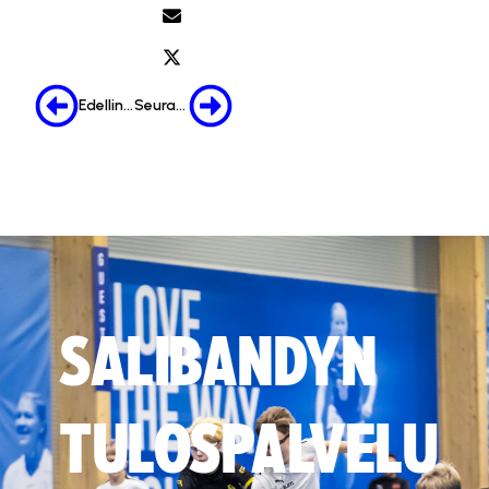
Edellinen
Seuraava
SALIBANDYN
TULOSPALVELU