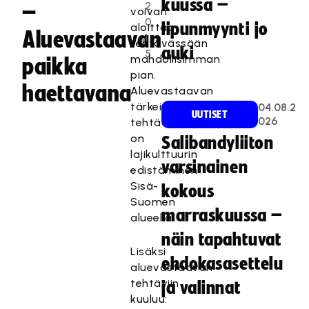
kuussa –
2
–
voivan
0
lipunmyynti jo
aloittaa
Aluevastaavan
1
tehtävässään
auki
5
mahdollisimman
paikka
pian.
haettavana
Aluevastaavan
tärkeimpiä
04.08.2
UUTISET
026
tehtäviä
on
Salibandyliiton
lajikulttuurin
varsinainen
edistäminen
Sisä-
kokous
Suomen
marraskuussa –
alueella.
näin tapahtuvat
Lisäksi
ehdokasasettelu
aluevastaavan
tehtäviin
ja valinnat
kuuluu: