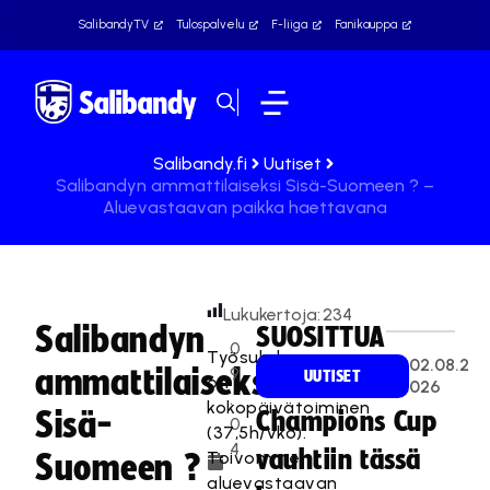
SalibandyTV
Tulospalvelu
F-liiga
Fanikauppa
Salibandy.fi
Uutiset
Salibandyn ammattilaiseksi Sisä-Suomeen ? –
Aluevastaavan paikka haettavana
Lukukertoja:
234
Salibandyn
SUOSITTUA
0
Työsuhde
02.08.2
ammattilaiseksi
9
UUTISET
on
026
.
kokopäivätoiminen
Sisä-
Champions Cup
0
(37,5h/vko).
4
vauhtiin tässä
Toivomme
Suomeen ?
.
aluevastaavan