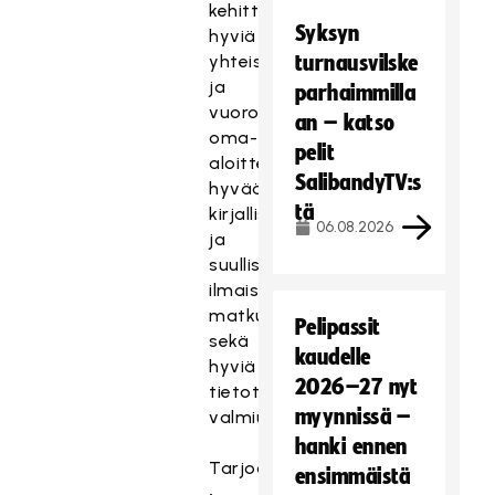
kehittämisotetta,
Syksyn
hyviä
yhteistyötaitoja
turnausvilske
ja
parhaimmilla
vuorovaikutustaitoja,
an – katso
oma-
pelit
aloitteisuutta,
SalibandyTV:s
hyvää
tä
kirjallista
06.08.2026
ja
suullista
ilmaisua,
matkustusvalmiutta
Pelipassit
sekä
kaudelle
hyviä
2026–27 nyt
tietoteknisiä
myynnissä –
valmiuksia.
hanki ennen
Tarjoamme
ensimmäistä
•