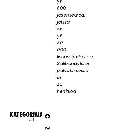
yli
800
jäsenseuraa,
joissa
on
yli
50
000
lisenssipelaajaa.
Salibandyliiton
palveluksessa
on
30
henkilöä.
Uuti
KATEGORIA:
JAA:
set