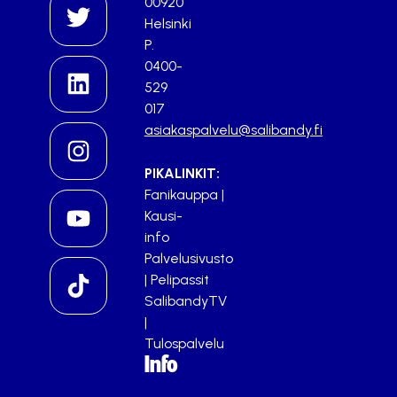
00920
Helsinki
P.
0400-
529
017
asiakaspalvelu@salibandy.fi
PIKALINKIT:
Fanikauppa
|
Kausi-
info
Palvelusivusto
|
Pelipassit
SalibandyTV
|
Tulospalvelu
Info