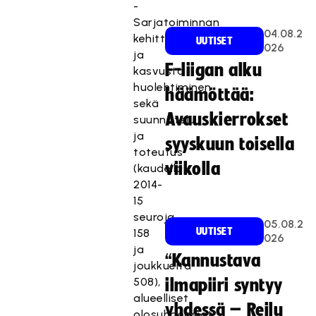
-
Sarjatoiminnan
04.08.2
kehittäminen
UUTISET
026
ja
F-liigan alku
kasvusta
huolehtiminen
häämöttää:
sekä
Avauskierrokset
suunnittelu
ja
syyskuun toisella
toteutus
viikolla
(kaudella
2014-
15
seuroja
05.08.2
UUTISET
158
026
ja
“Kannustava
joukkueita
508),
ilmapiiri syntyy
alueelliset
yhdessä – Reilu
olosuhdeasiat,