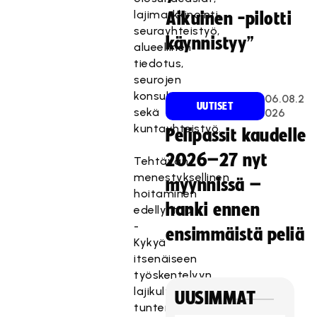
lajimarkkinointi,
Aikuinen -pilotti
seurayhteistyö,
käynnistyy”
alueellinen
tiedotus,
seurojen
konsultointi
06.08.2
UUTISET
sekä
026
kuntayhteistyö.
Pelipassit kaudelle
2026–27 nyt
Tehtävän
menestyksellinen
myynnissä –
hoitaminen
hanki ennen
edellyttää:
-
ensimmäistä peliä
Kykyä
itsenäiseen
työskentelyyn,
lajikulttuurin
UUSIMMAT
tuntemusta,