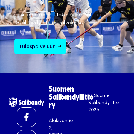
Jokainen ottelu. Jokainen maali.
Salibandyn tulospalvelussa.
Tulospalveluun
Suomen
© Suomen
Salibandyliitto
Salibandyliitto
ry
2026
Alakiventie
2,