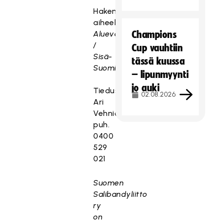
Hakemuksen
aiheeksi:
Aluevastaava
Champions
/
Cup vauhtiin
Sisä-
tässä kuussa
Suomi
– lipunmyynti
jo auki
Tiedustelut:
02.08.2026
Ari
Vehniäinen,
puh.
0400
529
021
Suomen
Salibandyliitto
ry
on