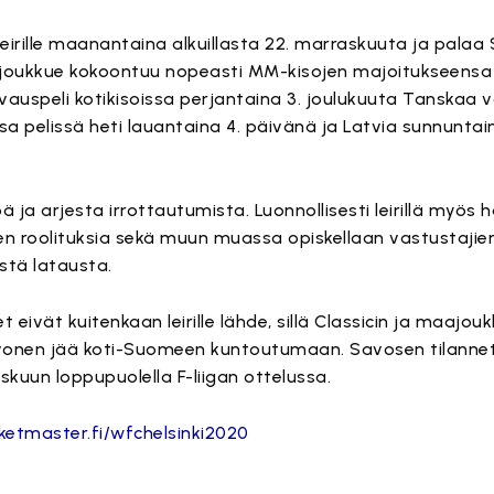
irille maanantaina alkuillasta 22. marraskuuta ja palaa
 joukkue kokoontuu nopeasti MM-kisojen majoitukseensa 
auspeli kotikisoissa perjantaina 3. joulukuuta Tanskaa v
a pelissä heti lauantaina 4. päivänä ja Latvia sunnuntai
ja arjesta irrottautumista. Luonnollisesti leirillä myös h
een roolituksia sekä muun muassa opiskellaan vastustajie
stä latausta.
t eivät kuitenkaan leirille lähde, sillä Classicin ja maajou
avonen jää koti-Suomeen kuntoutumaan. Savosen tilanne
skuun loppupuolella F-liigan ottelussa.
cketmaster.fi/wfchelsinki2020