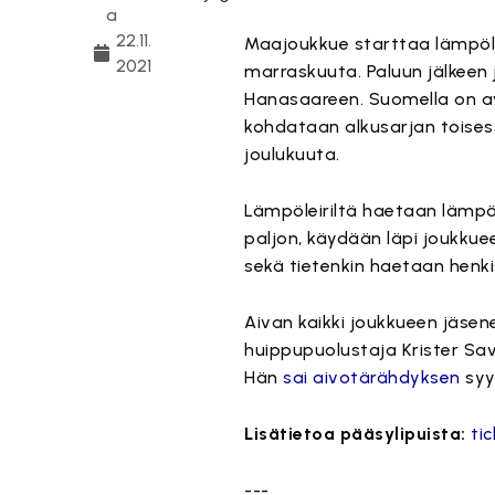
a
22.11.
Maajoukkue starttaa lämpöle
2021
marraskuuta. Paluun jälkeen
Hanasaareen. Suomella on av
kohdataan alkusarjan toisess
joulukuuta.
Lämpöleiriltä haetaan lämpöä 
paljon, käydään läpi joukku
sekä tietenkin haetaan henki
Aivan kaikki joukkueen jäsene
huippupuolustaja Krister S
Hän
sai aivotärähdyksen
syy
Lisätietoa pääsylipuista:
ti
---