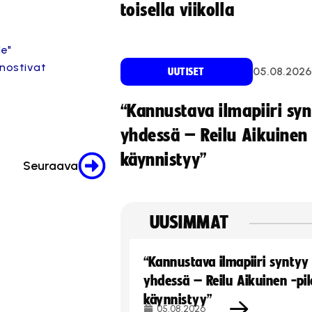
toisella viikolla
le"
nnostivat
05.08.2026
UUTISET
“Kannustava ilmapiiri sy
yhdessä – Reilu Aikuinen 
käynnistyy”
Seuraava
UUSIMMAT
“Kannustava ilmapiiri syntyy
yhdessä – Reilu Aikuinen -pil
käynnistyy”
05.08.2026