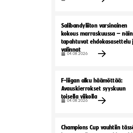
Salibandyliiton varsinainen
kokous marraskuussa – näin
tapahtuvat ehdokasasettelu 
valinnat
04.08.2026
F-liigan alku häämöttää:
Avauskierrokset syyskuun
toisella viikolla
04.08.2026
Champions Cup vauhtiin täss