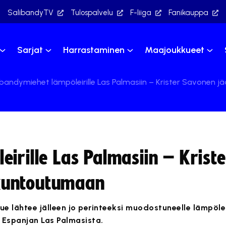
SalibandyTV
Tulospalvelu
F-liiga
Fanikauppa
Sarjat
Harrastaminen
Maajoukkueet
ibandymiehet lämpöleirille Las Palmasiin – Krister Savone
irille Las Palmasiin – Kriste
kuntoutumaan
 lähtee jälleen jo perinteeksi muodostuneelle lämpöleir
 Espanjan Las Palmasista.