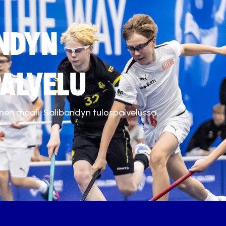
NDYN
ALVELU
inen maali. Salibandyn tulospalvelussa.