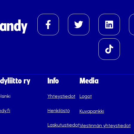
yliitto ry
Info
Media
lsinki
Yhteystiedot
Logot
dy.fi
Henkilöstö
Kuvapankki
Laskutustiedot
Viestinnän yhteystiedot