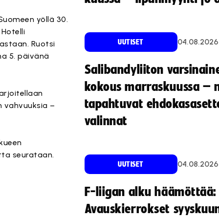
 Suomeen yöllä 30.
Hotelli
04.08.2026
UUTISET
astaan. Ruotsi
na 5. päivänä
Salibandyliiton varsinain
kokous marraskuussa – 
arjoitellaan
tapahtuvat ehdokasasette
n vahvuuksia –
valinnat
kkueen
tta seurataan.
04.08.2026
UUTISET
F-liigan alku häämöttää:
Avauskierrokset syyskuu