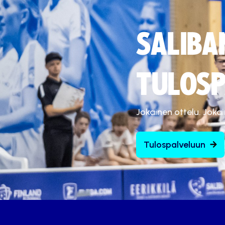
SALIBA
TULOSP
Jokainen ottelu. Joka
Tulospalveluun