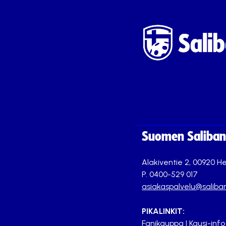
Suomen Saliband
Alakiventie 2, 00920 He
P. 0400-529 017
asiakaspalvelu@saliban
PIKALINKIT:
Fanikauppa
|
Kausi-info