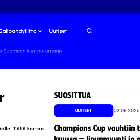
Salibandyliitto
Uutiset
n jää Suomeen kuntoutumaan
SUOSITTUA
r
02.08.2026
UUTISET
Champions Cup vauhtiin 
ille. Tällä kertaa
kuussa – lipunmyynti jo 