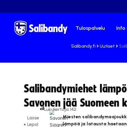
Tulospalvelu
Info
Salibandy.fi
Uutiset
Sal
Salibandymiehet lämpöle
Savonen jää Suomeen 
Lukukertoja:
142
Miesten salibandymaajoukkue
Lasse
lämpöä ja latausta haetaan
Lepol