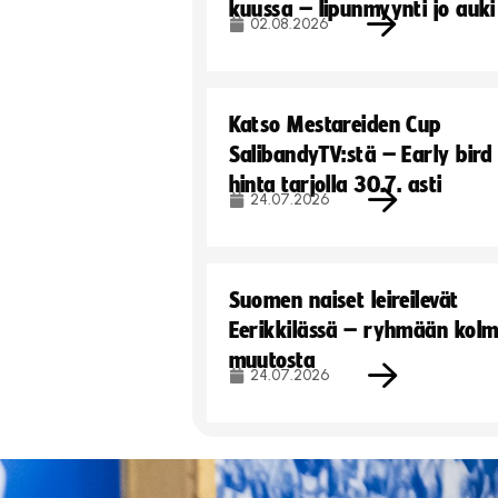
kuussa – lipunmyynti jo auki
02.08.2026
Katso Mestareiden Cup
SalibandyTV:stä – Early bird
hinta tarjolla 30.7. asti
24.07.2026
Suomen naiset leireilevät
Eerikkilässä – ryhmään kol
muutosta
24.07.2026