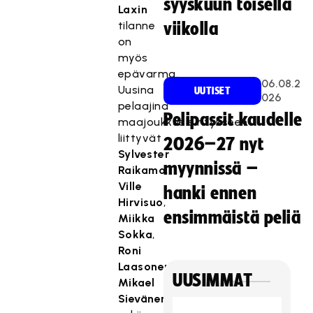
syyskuun toisella
Laxin
tilanne
viikolla
on
myös
epävarma.
06.08.2
Uusina
UUTISET
026
pelaajina
Pelipassit kaudelle
maajoukkueleiritykseen
liittyvät
2026–27 nyt
Sylvester
myynnissä –
Raikamo
,
Ville
hanki ennen
Hirvisuo
,
ensimmäistä peliä
Miikka
Sokka
,
Roni
Laasonen
,
UUSIMMAT
Mikael
Sievänen