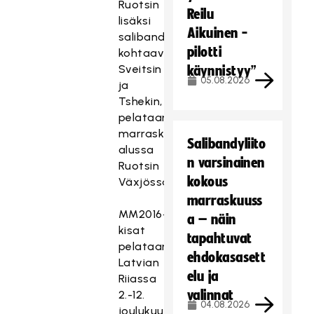
Ruotsin
Reilu
lisäksi
Aikuinen -
salibandymiehet
pilotti
kohtaavat
Sveitsin
käynnistyy”
05.08.2026
ja
Tshekin,
pelataan
marraskuun
Salibandyliito
alussa
n varsinainen
Ruotsin
kokous
Växjössa.
marraskuuss
MM2016-
a – näin
kisat
tapahtuvat
pelataan
ehdokasasett
Latvian
elu ja
Riiassa
valinnat
2.-12.
04.08.2026
joulukuuta.