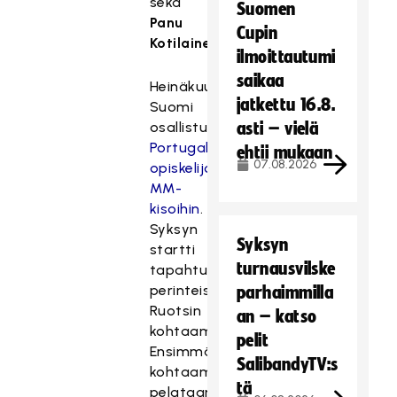
sekä
Suomen
Panu
Cupin
Kotilainen
.
ilmoittautumi
saikaa
Heinäkuussa
jatkettu 16.8.
Suomi
osallistuu
asti – vielä
Portugalissa
ehtii mukaan
07.08.2026
opiskelijoiden
MM-
kisoihin
.
Syksyn
Syksyn
startti
turnausvilske
tapahtuu
perinteisesti
parhaimmilla
Ruotsin
an – katso
kohtaamisella.
pelit
Ensimmäinen
SalibandyTV:s
kohtaaminen
tä
pelataan