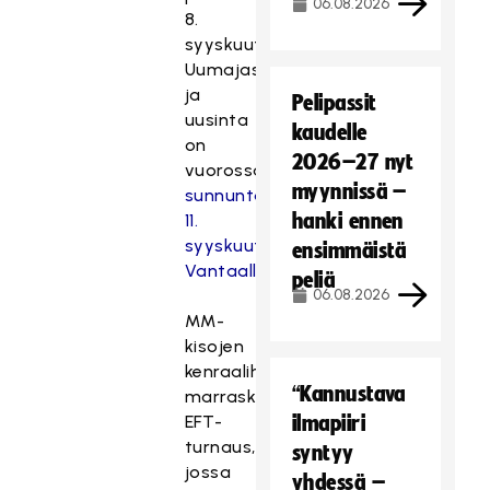
06.08.2026
8.
syyskuuta
Uumajassa
ja
Pelipassit
uusinta
kaudelle
on
2026–27 nyt
vuorossa
myynnissä –
sunnuntaina
hanki ennen
11.
syyskuuta
ensimmäistä
Vantaalla.
peliä
06.08.2026
MM-
kisojen
kenraaliharjoitus,
“Kannustava
marraskuun
EFT-
ilmapiiri
turnaus,
syntyy
jossa
yhdessä –