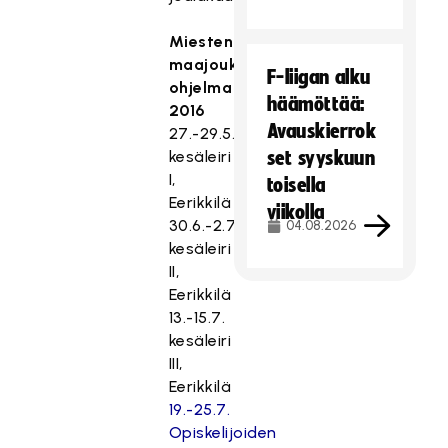
Miesten
maajoukkueen
F-liigan alku
ohjelma
häämöttää:
2016
Avauskierrok
27.-29.5.
kesäleiri
set syyskuun
I,
toisella
Eerikkilä
viikolla
30.6.-2.7.
04.08.2026
kesäleiri
II,
Eerikkilä
13.-15.7.
kesäleiri
III,
Eerikkilä
19.-25.7.
Opiskelijoiden