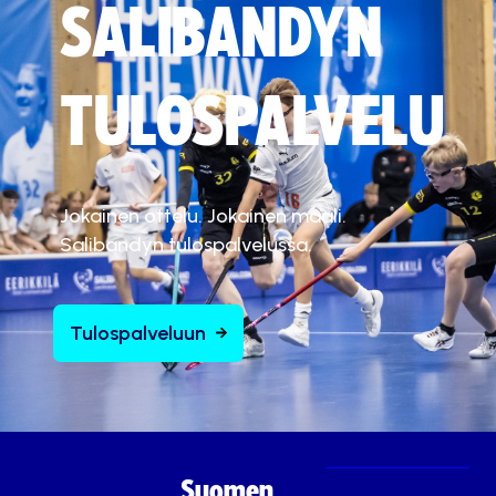
SALIBANDYN
TULOSPALVELU
Jokainen ottelu. Jokainen maali.
Salibandyn tulospalvelussa.
Tulospalveluun
Suomen