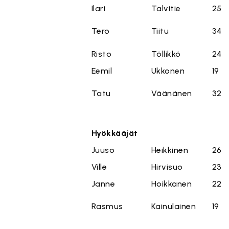
Ilari
Talvitie
25
Tero
Tiitu
34
Risto
Töllikkö
24
Eemil
Ukkonen
19
Tatu
Väänänen
32
Hyökkääjät
Juuso
Heikkinen
26
Ville
Hirvisuo
23
Janne
Hoikkanen
22
Rasmus
Kainulainen
19