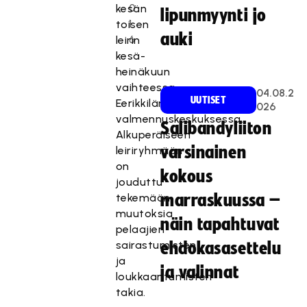
0
kesän
lipunmyynti jo
1
toisen
auki
6
leirin
kesä-
heinäkuun
vaihteessa
04.08.2
UUTISET
Eerikkilän
026
valmennuskeskuksessa.
Salibandyliiton
Alkuperäiseen
varsinainen
leiriryhmään
on
kokous
jouduttu
tekemään
marraskuussa –
muutoksia
näin tapahtuvat
pelaajien
sairastumisten
ehdokasasettelu
ja
ja valinnat
loukkaantumisten
takia.