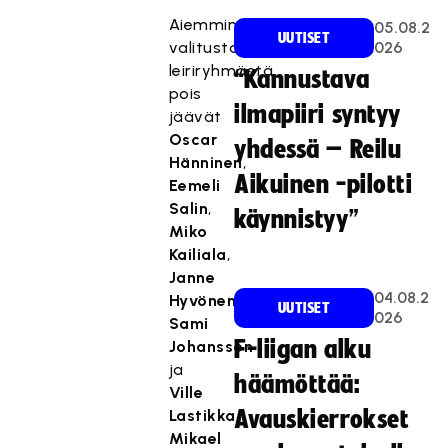
Aiemmin
05.08.2
UUTISET
valitusta
026
leiriryhmästä
“Kannustava
pois
ilmapiiri syntyy
jäävät
Oscar
yhdessä – Reilu
Hänninen
,
Aikuinen -pilotti
Eemeli
Salin
,
käynnistyy”
Miko
Kailiala
,
Janne
04.08.2
Hyvönen
,
UUTISET
026
Sami
F-liigan alku
Johansson
ja
häämöttää:
Ville
Lastikka
Avauskierrokset
.
Mikael