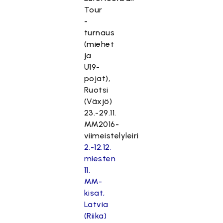
Tour
-
turnaus
(miehet
ja
U19-
pojat),
Ruotsi
(Växjö)
23.-29.11.
MM2016-
viimeistelyleiri
2.-12.12.
miesten
11.
MM-
kisat,
Latvia
(Riika)