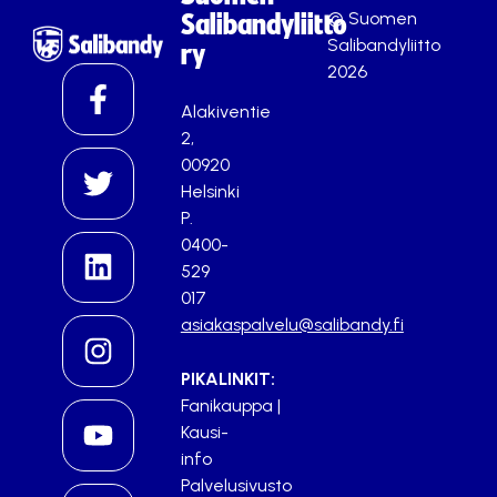
© Suomen
Salibandyliitto
Salibandyliitto
ry
2026
Alakiventie
2,
00920
Helsinki
P.
0400-
529
017
asiakaspalvelu@salibandy.fi
PIKALINKIT:
Fanikauppa
|
Kausi-
info
Palvelusivusto