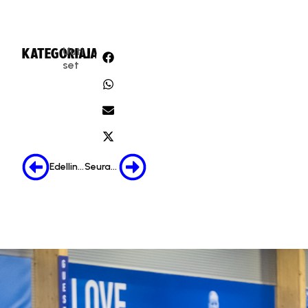
Uuti
KATEGORIA:
JAA:
set
Edellinen
Seuraava