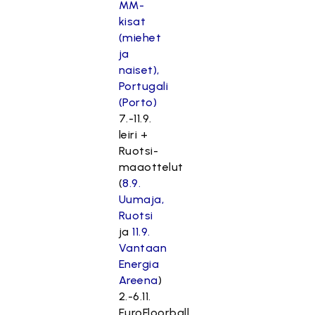
MM-
kisat
(miehet
ja
naiset),
Portugali
(Porto)
7.-11.9.
leiri +
Ruotsi-
maaottelut
(
8.9.
Uumaja,
Ruotsi
ja
11.9.
Vantaan
Energia
Areena
)
2.-6.11.
EuroFloorball