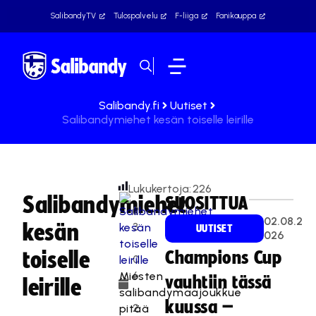
SalibandyTV
Tulospalvelu
F-liiga
Fanikauppa
Salibandy.fi
Uutiset
Salibandymiehet kesän toiselle leirille
Lukukertoja:
226
Salibandymiehet
SUOSITTUA
2
02.08.2
kesän
3
UUTISET
026
.
toiselle
Champions Cup
0
6
Miesten
vauhtiin tässä
leirille
.
salibandymaajoukkue
kuussa –
2
pitää