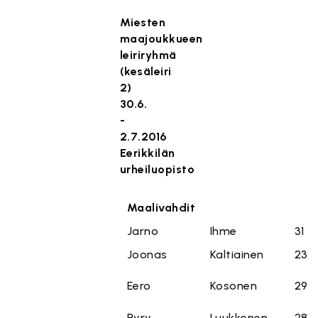
Miesten
maajoukkueen
leiriryhmä
(kesäleiri
2)
30.6.
-
2.7.2016
Eerikkilän
urheiluopisto
Maalivahdit
Jarno
Ihme
31
Joonas
Kaltiainen
23
Eero
Kosonen
29
Pyry
Luukkonen
28