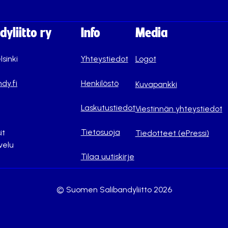
yliitto ry
Info
Media
lsinki
Yhteystiedot
Logot
dy.fi
Henkilöstö
Kuvapankki
Laskutustiedot
Viestinnän yhteystiedot
Tietosuoja
it
Tiedotteet (ePressi)
velu
Tilaa uutiskirje
© Suomen Salibandyliitto 2026