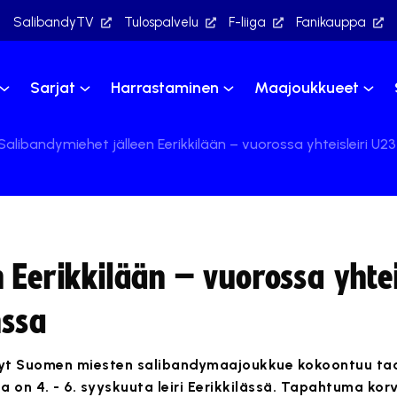
SalibandyTV
Tulospalvelu
F-liiga
Fanikauppa
Sarjat
Harrastaminen
Maajoukkueet
Salibandymiehet jälleen Eerikkilään – vuorossa yhteisleiri 
 Eerikkilään – vuorossa yhtei
ssa
eillyt Suomen miesten salibandymaajoukkue kokoontuu ta
a on 4. - 6. syyskuuta leiri Eerikkilässä. Tapahtuma kor