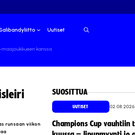
Salibandyliitto
Uutiset
U23-maajoukkueen kanssa
SUOSITTUA
sleiri
02.08.2026
UUTISET
Champions Cup vauhtiin 
as runsaan viikon
vaa
kuussa – lipunmyynti jo 