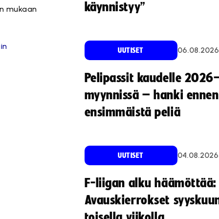
käynnistyy”
den mukaan
in
06.08.2026
UUTISET
Pelipassit kaudelle 2026
myynnissä – hanki ennen
ensimmäistä peliä
04.08.2026
UUTISET
F-liigan alku häämöttää:
Avauskierrokset syyskuu
toisella viikolla