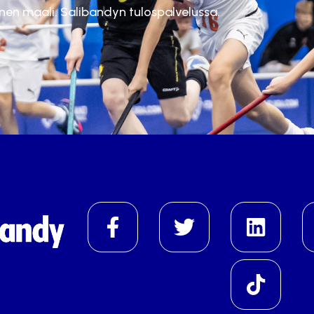
inen maali. Salibandyn tulospalvelussa.