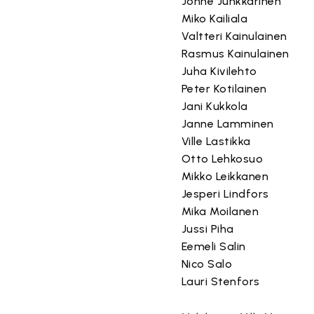
Jonne Junkkarinen
Miko Kailiala
Valtteri Kainulainen
Rasmus Kainulainen
Juha Kivilehto
Peter Kotilainen
Jani Kukkola
Janne Lamminen
Ville Lastikka
Otto Lehkosuo
Mikko Leikkanen
Jesperi Lindfors
Mika Moilanen
Jussi Piha
Eemeli Salin
Nico Salo
Lauri Stenfors