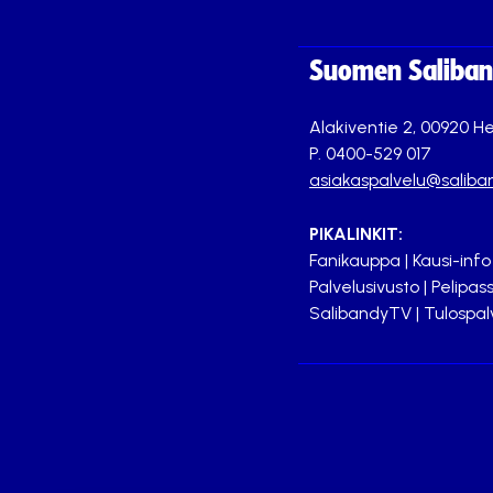
Suomen Saliband
Alakiventie 2, 00920 He
P. 0400-529 017
asiakaspalvelu@saliban
PIKALINKIT:
Fanikauppa
|
Kausi-info
Palvelusivusto
|
Pelipass
SalibandyTV
|
Tulospal