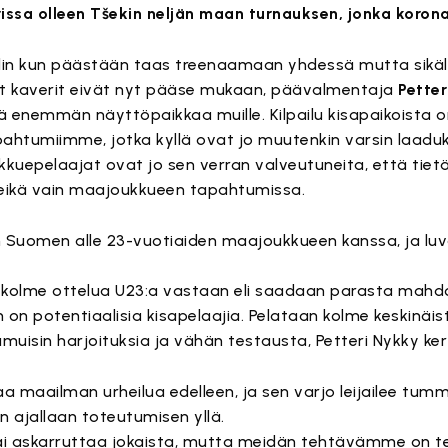
issa olleen Tšekin neljän maan turnauksen, jonka koronak
lin kun päästään taas treenaamaan yhdessä mutta sikäli 
at kaverit eivät nyt pääse mukaan, päävalmentaja
Petter
tä enemmän näyttöpaikkaa muille. Kilpailu kisapaikoista o
apahtumiimme, jotka kyllä ovat jo muutenkin varsin laad
uepelaajat ovat jo sen verran valveutuneita, että tietä
 eikä vain maajoukkueen tapahtumissa.
en Suomen alle 23-vuotiaiden maajoukkueen kanssa, ja lu
olme ottelua U23:a vastaan eli saadaan parasta mahdol
on potentiaalisia kisapelaajia. Pelataan kolme keskinäist
amuisin harjoituksia ja vähän testausta, Petteri Nykky ke
a maailman urheilua edelleen, ja sen varjo leijailee tu
n ajallaan toteutumisen yllä.
kai askarruttaa jokaista, mutta meidän tehtävämme on 