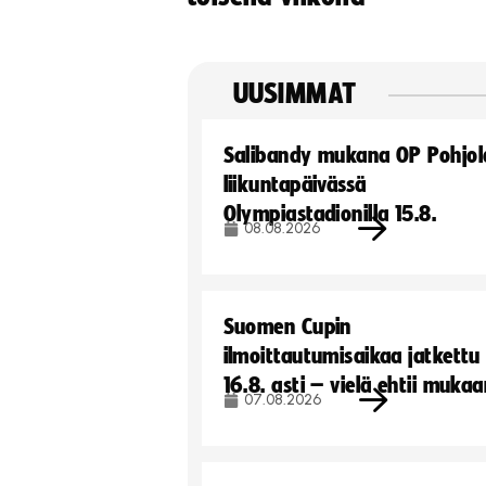
UUSIMMAT
Salibandy mukana OP Pohjol
liikuntapäivässä
Olympiastadionilla 15.8.
08.08.2026
Suomen Cupin
ilmoittautumisaikaa jatkettu
16.8. asti – vielä ehtii muka
07.08.2026