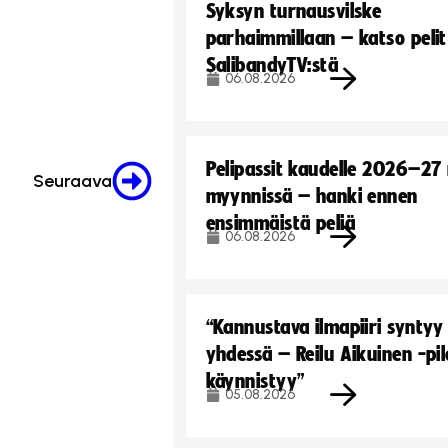
Syksyn turnausvilske
parhaimmillaan – katso pelit
SalibandyTV:stä
06.08.2026
Pelipassit kaudelle 2026–27
Seuraava
myynnissä – hanki ennen
ensimmäistä peliä
06.08.2026
“Kannustava ilmapiiri syntyy
yhdessä – Reilu Aikuinen -pil
käynnistyy”
05.08.2026