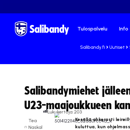
Tulospalvelu
Info
Salibandy.fi
Uutiset
Salibandymiehet jälleen
U23-maajoukkueen kan
Lukukertoja:
203
Kesällä ahkerasti leir
Tea
kuluttua, kun ohjelmass
Naskal