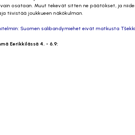
 vain osataan. Muut tekevät sitten ne päätökset, ja nii
ja tiivistää joukkueen näkökulman.
itelmiin: Suomen salibandymiehet eivät matkusta Tšekki
ä Eerikkilässä 4. - 6.9: