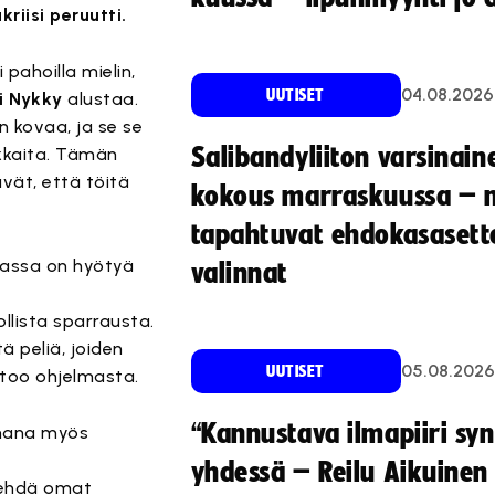
riisi peruutti.
pahoilla mielin,
04.08.2026
UUTISET
i Nykky
alustaa.
n kovaa, ja se se
Salibandyliiton varsinain
ukkaita. Tämän
vät, että töitä
kokous marraskuussa – 
tapahtuvat ehdokasasette
vassa on hyötyä
valinnat
lista sparrausta.
ä peliä, joiden
05.08.2026
UUTISET
rtoo ohjelmasta.
“Kannustava ilmapiiri sy
mmana myös
yhdessä – Reilu Aikuinen 
tehdä omat