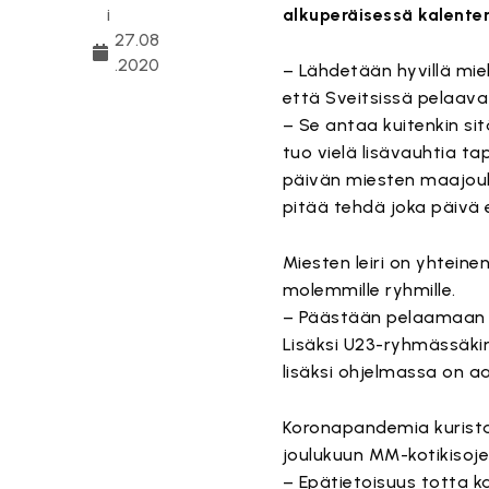
i
alkuperäisessä kalenter
27.08
.2020
– Lähdetään hyvillä mie
että Sveitsissä pelaav
– Se antaa kuitenkin si
tuo vielä lisävauhtia t
päivän miesten maajoukk
pitää tehdä joka päivä
Miesten leiri on yhtein
molemmille ryhmille.
– Päästään pelaamaan k
Lisäksi U23-ryhmässäkin 
lisäksi ohjelmassa on a
Koronapandemia kurista
joulukuun MM-kotikisoje
– Epätietoisuus totta 