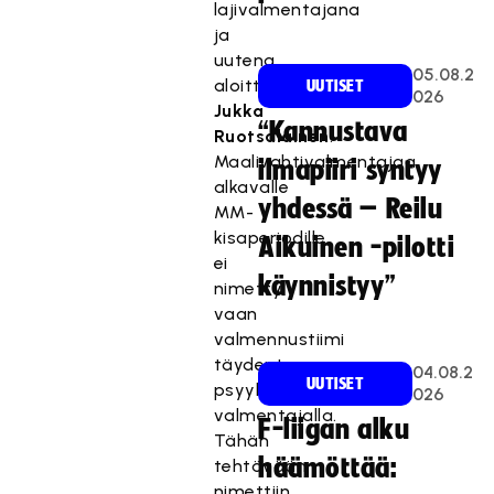
lajivalmentajana
ja
uutena
05.08.2
aloittaa
UUTISET
026
Jukka
“Kannustava
Ruotsalainen
.
Maalivahtivalmentajaa
ilmapiiri syntyy
alkavalle
yhdessä – Reilu
MM-
kisaperiodille
Aikuinen -pilotti
ei
käynnistyy”
nimetty,
vaan
valmennustiimi
täydentyy
04.08.2
UUTISET
psyykkisellä
026
valmentajalla.
F-liigan alku
Tähän
häämöttää:
tehtävään
nimettiin