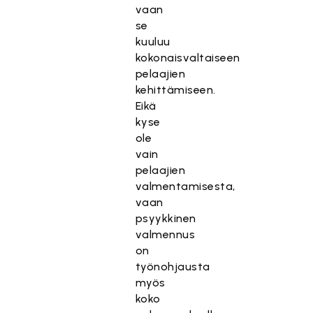
vaan
se
kuuluu
kokonaisvaltaiseen
pelaajien
kehittämiseen.
Eikä
kyse
ole
vain
pelaajien
valmentamisesta,
vaan
psyykkinen
valmennus
on
työnohjausta
myös
koko