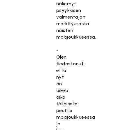
näkemys
psyykkisen
valmentajan
merkityksestä
naisten
maajoukkueessa.
-
Olen
tiedostanut,
että
nyt
on
oikea
aika
tällaiselle
pestille
maajoukkueessa
ja