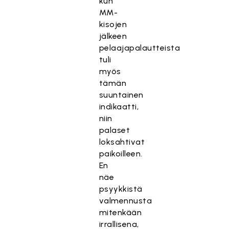
kun
MM-
kisojen
jälkeen
pelaajapalautteista
tuli
myös
tämän
suuntainen
indikaatti,
niin
palaset
loksahtivat
paikoilleen.
En
näe
psyykkistä
valmennusta
mitenkään
irrallisena,