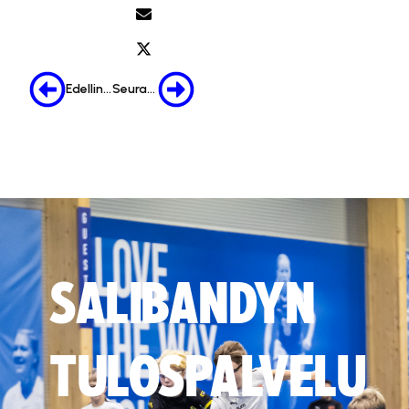
Edellinen
Seuraava
SALIBANDYN
TULOSPALVELU