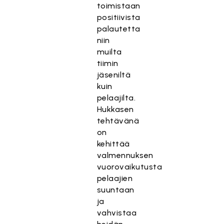
toimistaan
positiivista
palautetta
niin
muilta
tiimin
jäseniltä
kuin
pelaajilta.
Hukkasen
tehtävänä
on
kehittää
valmennuksen
vuorovaikutusta
pelaajien
suuntaan
ja
vahvistaa