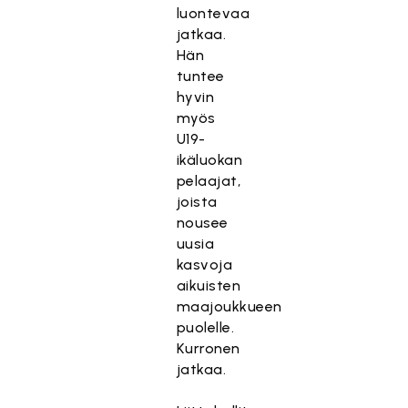
luontevaa
jatkaa.
Hän
tuntee
hyvin
myös
U19-
ikäluokan
pelaajat,
joista
nousee
uusia
kasvoja
aikuisten
maajoukkueen
puolelle.
Kurronen
jatkaa.