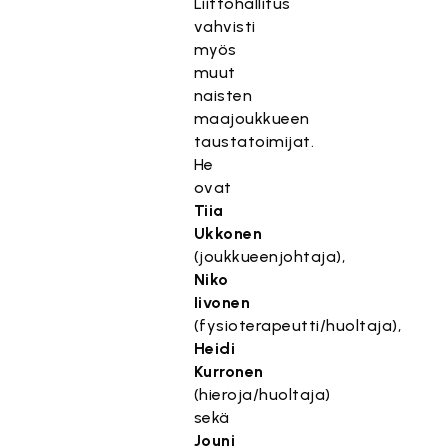
Liittohallitus
vahvisti
myös
muut
naisten
maajoukkueen
taustatoimijat.
He
ovat
Tiia
Ukkonen
(joukkueenjohtaja),
Niko
Iivonen
(fysioterapeutti/huoltaja),
Heidi
Kurronen
(hieroja/huoltaja)
sekä
Jouni