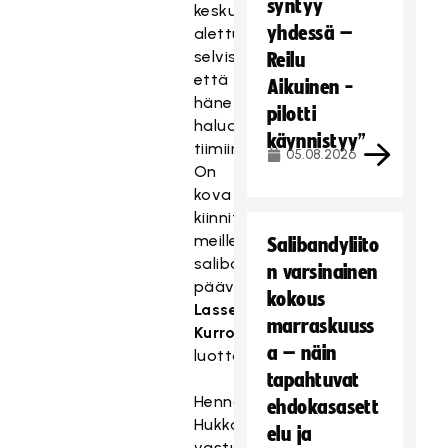
syntyy
keskustelujen
yhdessä –
alettua
selvisi,
Reilu
että
Aikuinen -
hänet
pilotti
haluan
käynnistyy”
tiimiin.
05.08.2026
On
kova
kiinnitys
meille
Salibandyliito
salibandynaisten
n varsinainen
päävalmentaja
kokous
Lasse
marraskuuss
Kurronen
a – näin
luottaa.
tapahtuvat
Henna
ehdokasasett
Hukkasen
elu ja
vastuualueena