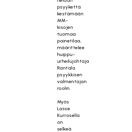
heidän
psyykettä
kestämään
MM-
kisojen
tuomaa
painetilaa,
määrittelee
huippu-
urheilujohtaja
Rantala
psyykkisen
valmentajan
roolin.
Myös
Lasse
Kurrosella
on
selkeä