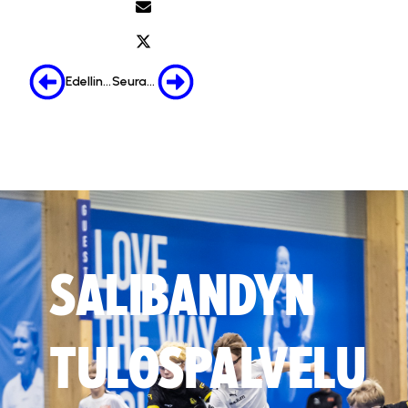
Edellinen
Seuraava
SALIBANDYN
TULOSPALVELU