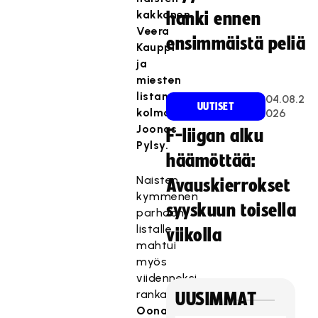
kakkonen
hanki ennen
Veera
ensimmäistä peliä
Kauppi
ja
miesten
listan
04.08.2
UUTISET
kolmonen
026
Joonas
F-liigan alku
Pylsy.
häämöttää:
Naisten
Avauskierrokset
kymmenen
syyskuun toisella
parhaan
listalle
viikolla
mahtui
myös
viidenneksi
rankattu
UUSIMMAT
Oona