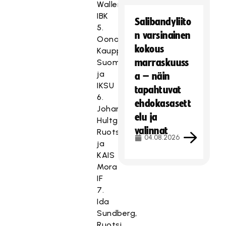
Wallenstam
IBK
Salibandyliito
5.
n varsinainen
Oona
kokous
Kauppi,
marraskuuss
Suomi
ja
a – näin
IKSU
tapahtuvat
6.
ehdokasasett
Johanna
elu ja
Hultgren,
valinnat
Ruotsi
04.08.2026
ja
KAIS
Mora
IF
7.
Ida
Sundberg,
Ruotsi