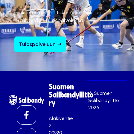
Jokainen ottelu. Jokainen maali.
Salibandyn tulospalvelussa.
Tulospalveluun
Suomen
© Suomen
Salibandyliitto
Salibandyliitto
ry
2026
Alakiventie
2,
00920