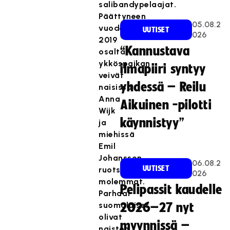
salibandypelaajat.
Päättyneen
05.08.2
vuoden
UUTISET
026
2019
“Kannustava
osalta
ykköspaikan
ilmapiiri syntyy
veivät
yhdessä – Reilu
naisissa
Anna
Aikuinen -pilotti
Wijk
käynnistyy”
ja
miehissä
Emil
Johansson,
06.08.2
UUTISET
ruotsalaisia
026
molemmat.
Pelipassit kaudelle
Parhaat
suomalaiset
2026–27 nyt
olivat
myynnissä –
naisten