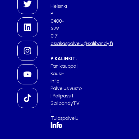
Helsinki
P.
0400-
529
017
asiakaspalvelu@salibandy.fi
PIKALINKIT:
Fanikauppa
|
Kausi-
info
Palvelusivusto
|
Pelipassit
SalibandyTV
|
Tulospalvelu
Info