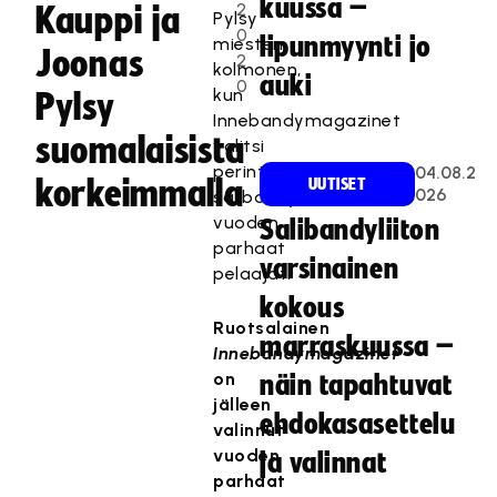
kuussa –
2
Kauppi ja
Pylsy
0
lipunmyynti jo
miesten
Joonas
2
kolmonen,
auki
0
kun
Pylsy
Innebandymagazinet
suomalaisista
valitsi
perinteisesti
04.08.2
korkeimmalla
UUTISET
026
salibandyn
vuoden
Salibandyliiton
parhaat
varsinainen
pelaajat.
kokous
Ruotsalainen
marraskuussa –
Innebandymagazinet
on
näin tapahtuvat
jälleen
ehdokasasettelu
valinnut
vuoden
ja valinnat
parhaat