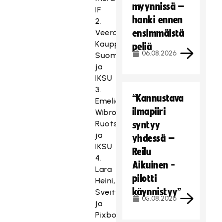
myynnissä –
IF
hanki ennen
2.
Veera
ensimmäistä
Kauppi,
peliä
06.08.2026
Suomi
ja
IKSU
3.
“Kannustava
Emelie
ilmapiiri
Wibron,
Ruotsi
syntyy
ja
yhdessä –
IKSU
Reilu
4.
Aikuinen -
Lara
pilotti
Heini,
käynnistyy”
Sveitsi
05.08.2026
ja
Pixbo