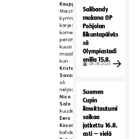
Kauppi
.
Salibandy
Miesten
mukana OP
kymmenen
kärjessä
Pohjolan
komeili
liikuntapäiväs
peräti
sä
kuusi
Olympiastadi
maailmanmestaria,
onilla 15.8.
kun
08.08.2026
Krister
Savonen
oli
neljäs,
Suomen
Nico
Cupin
Salo
ilmoittautumi
kuudes,
saikaa
Eero
jatkettu 16.8.
Kosonen
kahdeksas,
asti – vielä