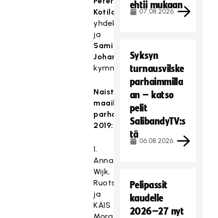
Peter
ehtii mukaan
Kotilainen
07.08.2026
yhdeksäs
ja
Sami
Syksyn
Johansson
kymmenes.
turnausvilske
parhaimmilla
Naisten
an – katso
maailman
pelit
parhaat
SalibandyTV:s
2019:
tä
06.08.2026
1.
Anna
Wijk,
Ruotsi
Pelipassit
ja
kaudelle
KAIS
2026–27 nyt
Mora