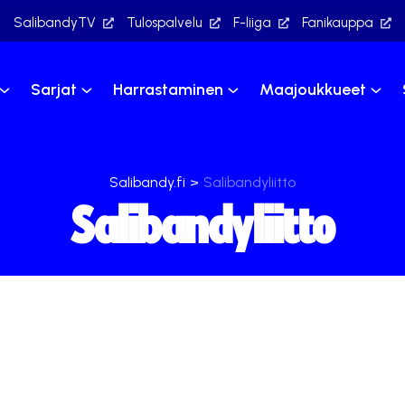
SalibandyTV
Tulospalvelu
F-liiga
Fanikauppa
Sarjat
Harrastaminen
Maajoukkueet
Salibandy.fi
>
Salibandyliitto
Salibandyliitto