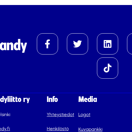
yliitto ry
Info
Media
lsinki
Yhteystiedot
Logot
dy.fi
Henkilöstö
Kuvapankki