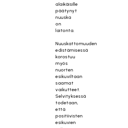
alaikäisille
päätynyt
nuuska
on
laitonta.
Nuuskattomuuden
edistämisessä
korostuu
myös
nuorten
esikuviltaan
saamat
vaikutteet.
Selvityksessä
todetaan,
että
positiivisten
esikuvien