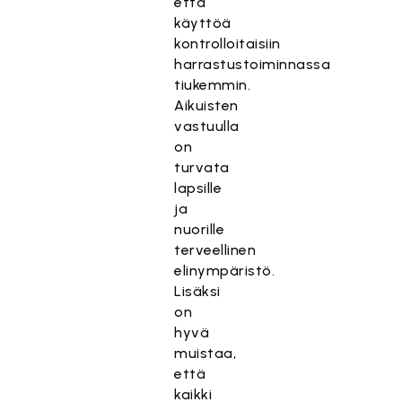
että
käyttöä
kontrolloitaisiin
harrastustoiminnassa
tiukemmin.
Aikuisten
vastuulla
on
turvata
lapsille
ja
nuorille
terveellinen
elinympäristö.
Lisäksi
on
hyvä
muistaa,
että
kaikki