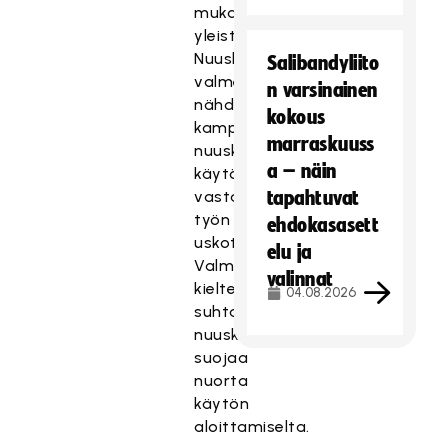
mukaan
yleistä.
Nuuskaavan
Salibandyliito
valmentajan
n varsinainen
nähdään
kokous
kampittavan
marraskuuss
nuuskan
a – näin
käytön
vastaisen
tapahtuvat
työn
ehdokasasett
uskottavuutta.
elu ja
Valmentajan
valinnat
kielteinen
04.08.2026
suhtautuminen
nuuskaan
suojaa
nuorta
käytön
aloittamiselta.