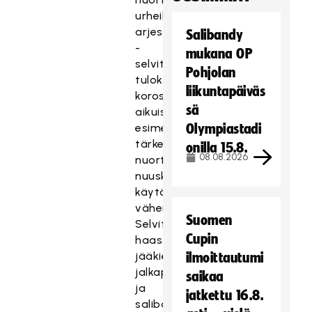
urheilijoiden
arjessa”
Salibandy
-
mukana OP
selvityksen
Pohjolan
tulokset
liikuntapäiväs
korostavat
sä
aikuisten
esimerkin
Olympiastadi
tärkeyttä
onilla 15.8.
08.08.2026
nuorten
nuuskan
käytön
vähentämiseksi.
Suomen
Selvitykseen
Cupin
haastateltiin
jääkiekko-,
ilmoittautumi
jalkapallo-
saikaa
ja
jatkettu 16.8.
salibandyseurojen