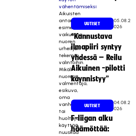
Aikuisten
antama
05.08.2
UUTISET
026
esimerkki
vaikuttaa
“Kannustava
nuoren
ilmapiiri syntyy
urheilijan
tekemiin
yhdessä – Reilu
valintoihin.
Aikuinen -pilotti
Mikäli
nuoren
käynnistyy”
valmentaja,
esikuva,
oma
04.08.2
vanhempi
UUTISET
026
tai
F-liigan alku
huoltaja
käyttää
häämöttää:
nuuskaa