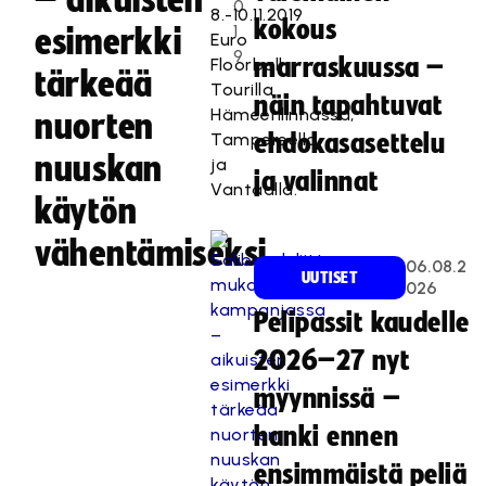
– aikuisten
0
8.-10.11.2019
kokous
1
esimerkki
Euro
9
marraskuussa –
Floorball
tärkeää
Tourilla
näin tapahtuvat
Hämeenlinnassa,
nuorten
Tampereella
ehdokasasettelu
nuuskan
ja
ja valinnat
Vantaalla.
käytön
vähentämiseksi
06.08.2
UUTISET
026
Pelipassit kaudelle
2026–27 nyt
myynnissä –
hanki ennen
ensimmäistä peliä