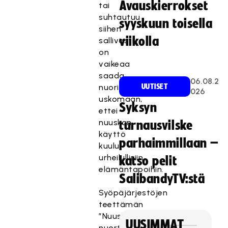
Avauskierrokset
tai
suhtautuu
syyskuun toisella
siihen
viikolla
sallivasti,
on
vaikeaa
saada
06.08.2
nuori
UUTISET
026
uskomaan,
Syksyn
ettei
nuuskan
turnausvilske
käyttö
parhaimmillaan –
kuulu
urheilullisiin
katso pelit
elämäntapoihin.
SalibandyTV:stä
Syöpäjärjestöjen
teettämän
”Nuuska
UUSIMMAT
nuorten