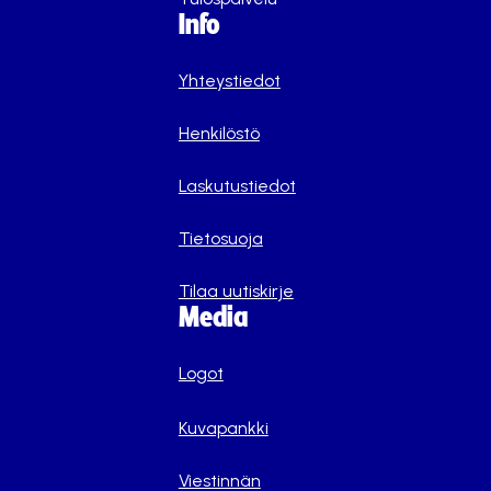
Info
Yhteystiedot
Henkilöstö
Laskutustiedot
Tietosuoja
Tilaa uutiskirje
Media
Logot
Kuvapankki
Viestinnän