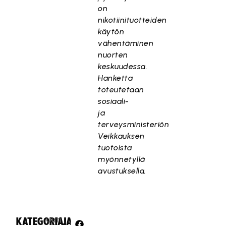
on
nikotiinituotteiden
käytön
vähentäminen
nuorten
keskuudessa.
Hanketta
toteutetaan
sosiaali-
ja
terveysministeriön
Veikkauksen
tuotoista
myönnetyllä
avustuksella.
Uuti
KATEGORIA:
JAA: