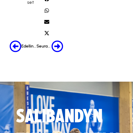
set
Edellinen
Seuraava
SALIBANDYN