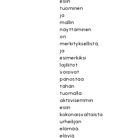
esiin
tuominen
ja
mallin
näyttäminen
on
merkityksellistä,
ja
esimerkiksi
lajiliitot
voisivat
panostaa
tähän
tuomalla
aktiivisemmin
esiin
kokonaisvaltaista
urheilijan
elämää
eläviä