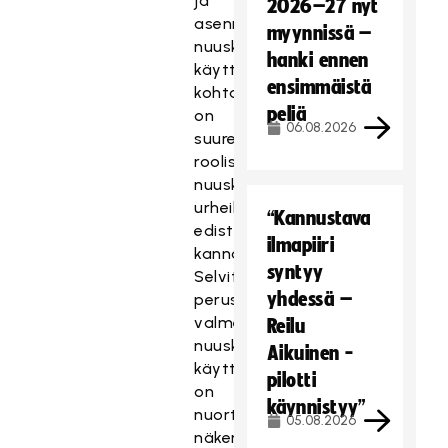
ja
2026–27 nyt
asenne
myynnissä –
nuuskan
hanki ennen
käyttöä
ensimmäistä
kohtaan
peliä
on
06.08.2026
suuressa
roolissa
nuuskattoman
urheilun
“Kannustava
edistämisen
ilmapiiri
kannalta.
syntyy
Selvityksen
yhdessä –
perusteella
valmentajien
Reilu
nuuskan
Aikuinen -
käyttö
pilotti
on
käynnistyy”
nuorten
05.08.2026
näkemyksen