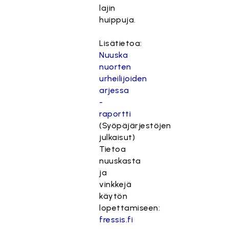
lajin
huippuja.
Lisätietoa:
Nuuska
nuorten
urheilijoiden
arjessa
-
raportti
(Syöpäjärjestöjen
julkaisut)
Tietoa
nuuskasta
ja
vinkkejä
käytön
lopettamiseen:
fressis.fi