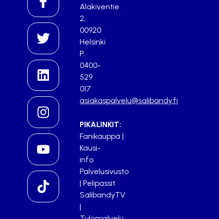
Alakiventie
2,
00920
Helsinki
P.
0400-
529
017
asiakaspalvelu@salibandy.fi
PIKALINKIT:
Fanikauppa
|
Kausi-
info
Palvelusivusto
|
Pelipassit
SalibandyTV
|
Tulospalvelu