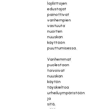
lajiliittojen
edustajat
painottivat
vanhempien
vastuuta
nuorten
nuuskan
käyttöön
puuttumisessa.
Vanhemmat
puolestaan
toivoivat
nuuskan
käytön
täyskieltoa
urheiluympäristöön
ja
sitä,