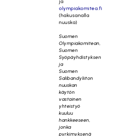
ja
olympiakomitea.fi
(hakusanalla
nuuska)
Suomen
Olympiakomitean,
Suomen
Syöpäyhdistyksen
ja
Suomen
Salibandyliiton
nuuskan
käytön
vastainen
yhteistyö
kuuluu
hankkeeseen,
jonka
pyrkimyksenä