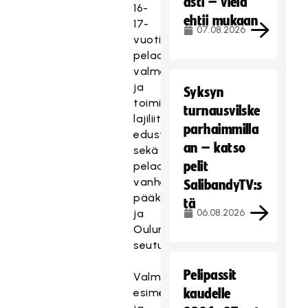
asti – vielä
16-
ehtii mukaan
17-
07.08.2026
vuotiaita
pelaajia,
valmentajia
ja
Syksyn
toimihenkilöitä,
turnausvilske
lajiliittojen
parhaimmilla
edustajia
an – katso
sekä
pelit
pelaajien
vanhempia
SalibandyTV:s
pääkaupunkiseudulta
tä
ja
06.08.2026
Oulun
seutukunnasta.
Pelipassit
Valmentajan
esimerkki
kaudelle