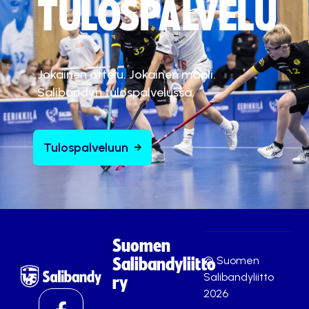
TULOSPALVELU
Jokainen ottelu. Jokainen maali.
Salibandyn tulospalvelussa.
Tulospalveluun
Suomen
© Suomen
Salibandyliitto
Salibandyliitto
ry
2026