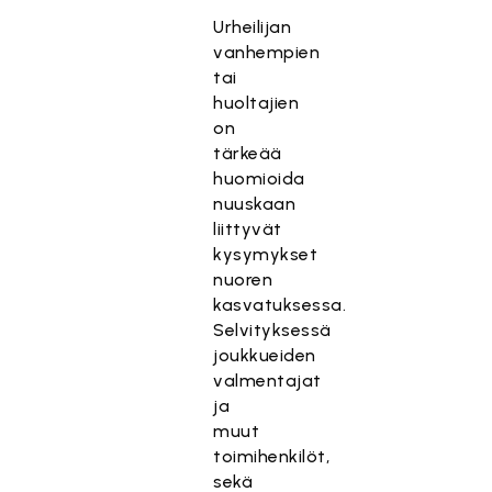
Urheilijan
vanhempien
tai
huoltajien
on
tärkeää
huomioida
nuuskaan
liittyvät
kysymykset
nuoren
kasvatuksessa.
Selvityksessä
joukkueiden
valmentajat
ja
muut
toimihenkilöt,
sekä