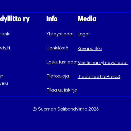
yliitto ry
Info
Media
lsinki
Yhteystiedot
Logot
dy.fi
Henkilöstö
Kuvapankki
Laskutustiedot
Viestinnän yhteystiedot
Tietosuoja
it
Tiedotteet (ePressi)
velu
Tilaa uutiskirje
© Suomen Salibandyliitto 2026