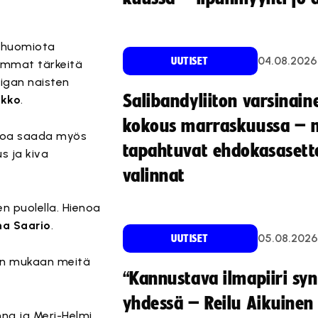
e huomiota
04.08.2026
UUTISET
lemmat tärkeitä
iigan naisten
Salibandyliiton varsinain
ikko
.
kokous marraskuussa – 
ienoa saada myös
tapahtuvat ehdokasasette
s ja kiva
valinnat
n puolella. Hienoa
na Saario
.
05.08.2026
UUTISET
hön mukaan meitä
“Kannustava ilmapiiri sy
yhdessä – Reilu Aikuinen 
nna ja Meri-Helmi