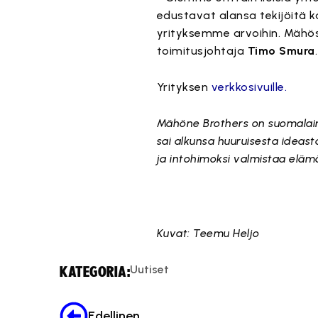
edustavat alansa tekijöitä 
yrityksemme arvoihin. Mähöse
toimitusjohtaja
Timo Smura
.
Yrityksen
verkkosivuille.
Mähöne Brothers on suomalaine
sai alkunsa huuruisesta ideast
ja intohimoksi valmistaa elämän 
Kuvat: Teemu Heljo
Uutiset
KATEGORIA:
Edellinen