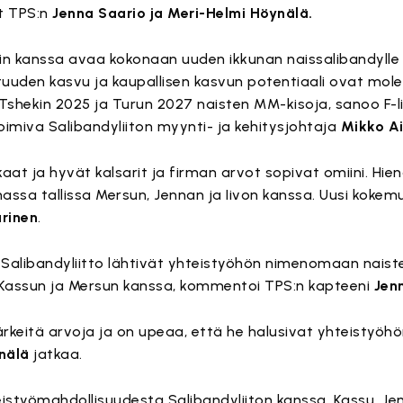
t TPS:n
Jenna Saario ja Meri-Helmi Höynälä.
in kanssa avaa kokonaan uuden ikkunan naissalibandyll
ttuuden kasvu ja kaupallisen kasvun potentiaali ovat mo
i Tshekin 2025 ja Turun 2027 naisten MM-kisoja, sanoo F-l
imiva Salibandyliiton myynti- ja kehitysjohtaja
Mikko A
aat ja hyvät kalsarit ja firman arvot sopivat omiini. H
ssa tallissa Mersun, Jennan ja Iivon kanssa. Uusi kokemu
arinen
.
Salibandyliitto lähtivät yhteistyöhön nimenomaan naiste
 Kassun ja Mersun kanssa, kommentoi TPS:n kapteeni
Jen
ärkeitä arvoja ja on upeaa, että he halusivat yhteistyö
nälä
jatkaa.
teistyömahdollisuudesta Salibandyliiton kanssa. Kassu, Je