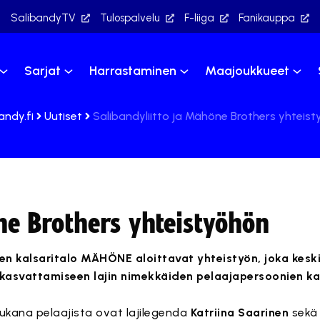
SalibandyTV
Tulospalvelu
F-liiga
Fanikauppa
Sarjat
Harrastaminen
Maajoukkueet
andy.fi
Uutiset
Salibandyliitto ja Mähöne Brothers yhteis
ne Brothers yhteistyöhön
nen kalsaritalo MÄHÖNE aloittavat yhteistyön, joka kesk
kasvattamiseen lajin nimekkäiden pelaajapersoonien ka
kana pelaajista ovat lajilegenda
Katriina Saarinen
sekä