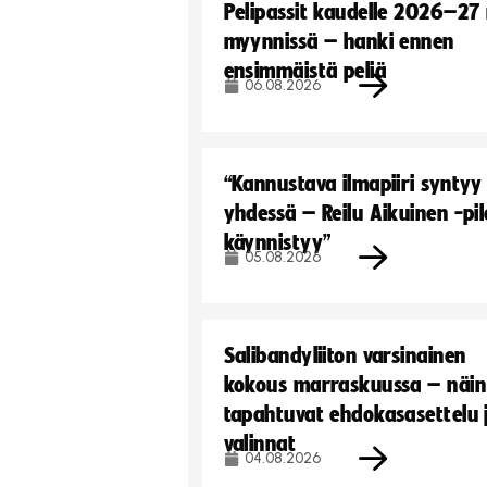
Pelipassit kaudelle 2026–27
myynnissä – hanki ennen
ensimmäistä peliä
06.08.2026
“Kannustava ilmapiiri syntyy
yhdessä – Reilu Aikuinen -pil
käynnistyy”
05.08.2026
Salibandyliiton varsinainen
kokous marraskuussa – näin
tapahtuvat ehdokasasettelu 
valinnat
04.08.2026