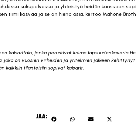
kahdessa sukupolvessa ja yhteistyö heidän kanssaan sopi
n tiimi kasvaa ja se on hieno asia, kertoo Mähöne Broth
n kalsaritalo, jonka perustivat kolme lapsuudenkaveria He
a, joka on vuosien virheiden ja yritelmien jälkeen kehittyny
kaikkiin tilanteisiin sopivat kalsarit.
JAA: