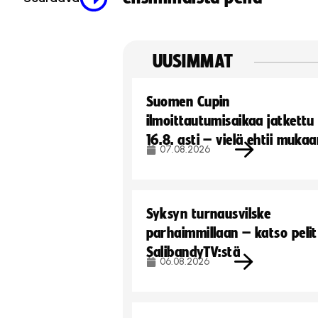
UUSIMMAT
Suomen Cupin
ilmoittautumisaikaa jatkettu
16.8. asti – vielä ehtii muka
07.08.2026
Syksyn turnausvilske
parhaimmillaan – katso pelit
SalibandyTV:stä
06.08.2026