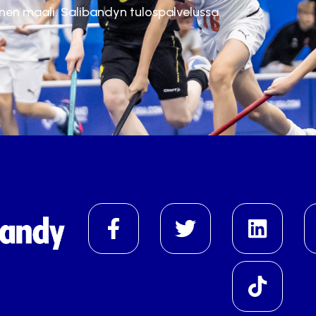
inen maali. Salibandyn tulospalvelussa.