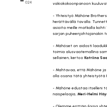
024
vakiokokoonpanoon kuuluva
- Yhteistyö Mähöne Brothers
herättävällä tavalla. Tunne
asioita meille matkalla koht
sarjan puheenjohtajanakin to
- Mähöset on aidosti laadukk
toimia alusvaatemallina sama
sellainen, kertoo
Katriina Sa
- Mahtavaa, että Mähöne ja 
olla osana tätä yhteistyötä
- Mähöne edustaa itselleni t
naispelaajia,
Meri-Helmi Höy
- Olemme erittäin iloisia yh