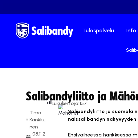
Tulospalvelu
Info
Salib
Salibandyliitto ja Mähö
Lukukertoja:
157
Salibandyliitto ja suomalai
Timo
naissalibandyn näkyvyyden 
Kankku
nen
08.11.2
Ensivaiheessa hankkeessa mu