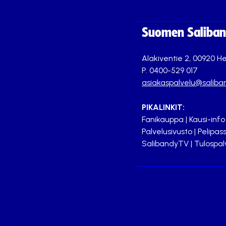
Suomen Saliband
Alakiventie 2, 00920 He
P. 0400-529 017
asiakaspalvelu@saliban
PIKALINKIT:
Fanikauppa
|
Kausi-info
Palvelusivusto
|
Pelipass
SalibandyTV
|
Tulospal