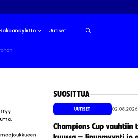
Salibandyliitto
Uutiset
työhön
SUOSITTUA
02.08.2026
UUTISET
ittyy
utta.
Champions Cup vauhtiin 
 maajoukkueen
kuussa – lipunmyynti jo 