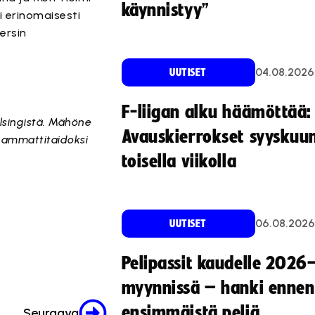
käynnistyy”
i erinomaisesti
ersin
04.08.2026
UUTISET
F-liigan alku häämöttää:
lsingistä. Mähöne
Avauskierrokset syyskuu
t ammattitaidoksi
toisella viikolla
06.08.2026
UUTISET
Pelipassit kaudelle 2026
myynnissä – hanki ennen
ensimmäistä peliä
Seuraava