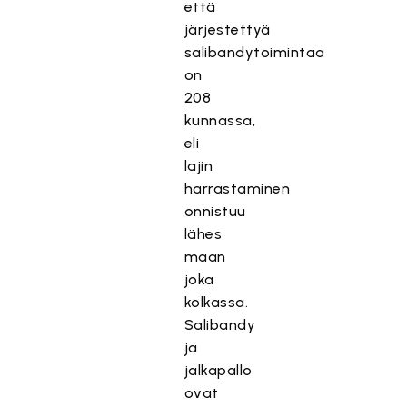
että
järjestettyä
salibandytoimintaa
on
208
kunnassa,
eli
lajin
harrastaminen
onnistuu
lähes
maan
joka
kolkassa.
Salibandy
ja
jalkapallo
ovat