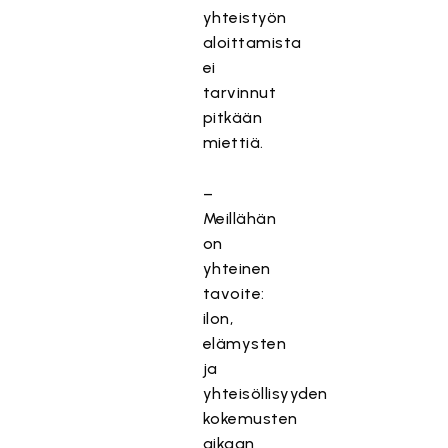
yhteistyön
aloittamista
ei
tarvinnut
pitkään
miettiä.
–
Meillähän
on
yhteinen
tavoite:
ilon,
elämysten
ja
yhteisöllisyyden
kokemusten
aikaan