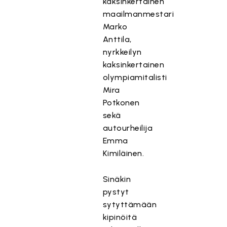
kaksinkertainen
maailmanmestari
Marko
Anttila,
nyrkkeilyn
kaksinkertainen
olympiamitalisti
Mira
Potkonen
sekä
autourheilija
Emma
Kimiläinen.
Sinäkin
pystyt
sytyttämään
kipinöitä