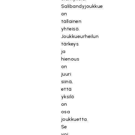
Salibandyjoukkue
on
tällainen
yhteisö.
Joukkueurheilun
tärkeys
ja
hienous
on
juuri
siinä,
että
yksilö
on
osa
joukkuetta.
Se
voi