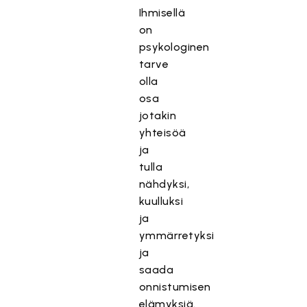
Ihmisellä
on
psykologinen
tarve
olla
osa
jotakin
yhteisöä
ja
tulla
nähdyksi,
kuulluksi
ja
ymmärretyksi
ja
saada
onnistumisen
elämyksiä.