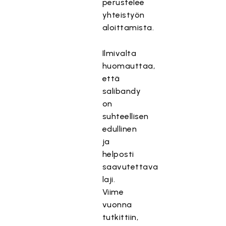
perustelee
yhteistyön
aloittamista.
Ilmivalta
huomauttaa,
että
salibandy
on
suhteellisen
edullinen
ja
helposti
saavutettava
laji.
Viime
vuonna
tutkittiin,