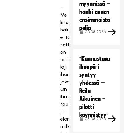
myynnissä –
–
hanki ennen
Me
ensimmäistä
liitossa
peliä
haluamme,
06.08.2026
että
salibandy
on
“Kannustava
aidosti
ilmapiiri
laji
ihan
syntyy
jokaiselle.
yhdessä –
On
Reilu
ihmisen
Aikuinen -
tausta
pilotti
ja
käynnistyy”
elämäntilanne
05.08.2026
millainen