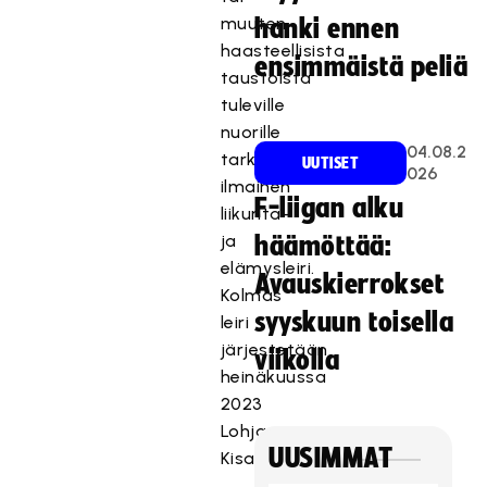
muuten
hanki ennen
haasteellisista
ensimmäistä peliä
taustoista
tuleville
nuorille
04.08.2
tarkoitettu
UUTISET
026
ilmainen
F-liigan alku
liikunta-
ja
häämöttää:
elämysleiri.
Avauskierrokset
Kolmas
syyskuun toisella
leiri
järjestetään
viikolla
heinäkuussa
2023
Lohjan
UUSIMMAT
Kisakalliossa.