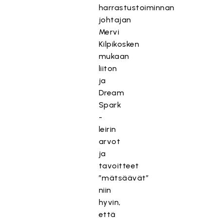
harrastustoiminnan
johtajan
Mervi
Kilpikosken
mukaan
liiton
ja
Dream
Spark
-
leirin
arvot
ja
tavoitteet
”mätsäävät”
niin
hyvin,
että