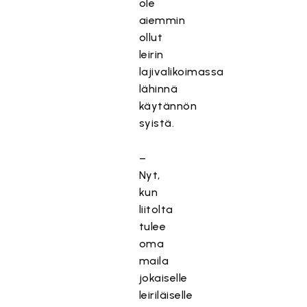
ole
aiemmin
ollut
leirin
lajivalikoimassa
lähinnä
käytännön
syistä.
–
Nyt,
kun
liitolta
tulee
oma
maila
jokaiselle
leiriläiselle