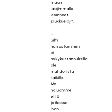
maan
laajimmalle
levinneet
joukkuelajit.
–
Silti
harrastaminen
ei
nykykustannuksilla
ole
mahdollista
kaikille.
Me
haluamme,
että
jatkossa
ihan