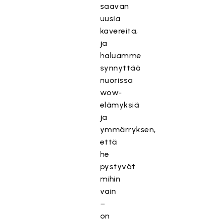
saavan
uusia
kavereita,
ja
haluamme
synnyttää
nuorissa
wow-
elämyksiä
ja
ymmärryksen,
että
he
pystyvät
mihin
vain
–
on