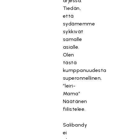
arjessa.
Tiedän,
että
sydämemme
sykkivät
samalle
asialle.
Olen
tästä
kumppanuudesta
superonnellinen,
”leiri-
Mama”
Näätänen
fiilistelee.
Salibandy
ei