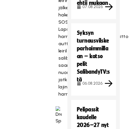
leirin
ehtii mukaan
07.08.2026
jälkeen
hakea
SOS
Lapsikylän
Syksyn
harrastustukea. Salibandyliitto
turnausvilske
auttaa
parhaimmilla
leiriltä
an – katso
salibandykipinän
pelit
saaneita
SalibandyTV:s
nuoria
tä
jatkamaan
06.08.2026
lajin
harrastamista.
Pelipassit
kaudelle
2026–27 nyt