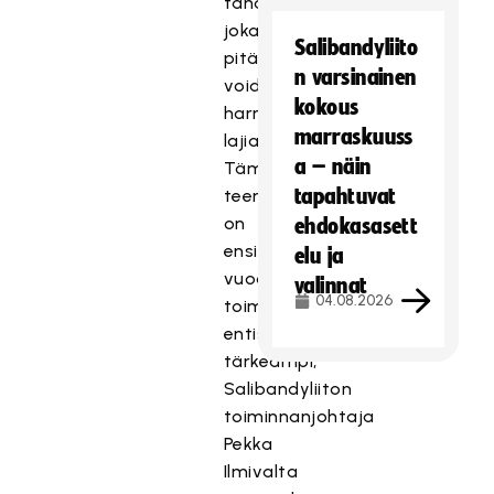
tahansa,
jokaisen
Salibandyliito
pitää
n varsinainen
voida
kokous
harrastaa
marraskuuss
lajia.
a – näin
Tämä
tapahtuvat
teema
on
ehdokasasett
ensi
elu ja
vuoden
valinnat
04.08.2026
toiminnassamme
entistäkin
tärkeämpi,
Salibandyliiton
toiminnanjohtaja
Pekka
Ilmivalta