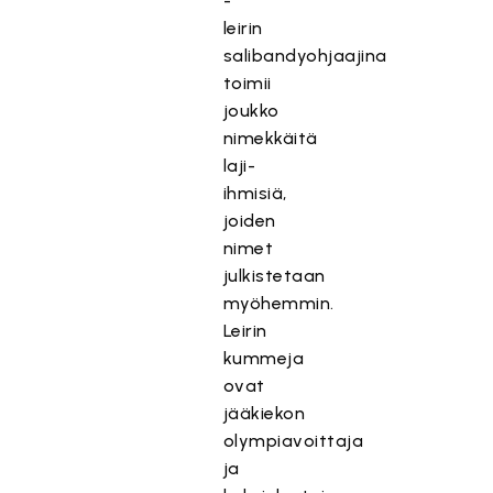
-
leirin
salibandyohjaajina
toimii
joukko
nimekkäitä
laji-
ihmisiä,
joiden
nimet
julkistetaan
myöhemmin.
Leirin
kummeja
ovat
jääkiekon
olympiavoittaja
ja