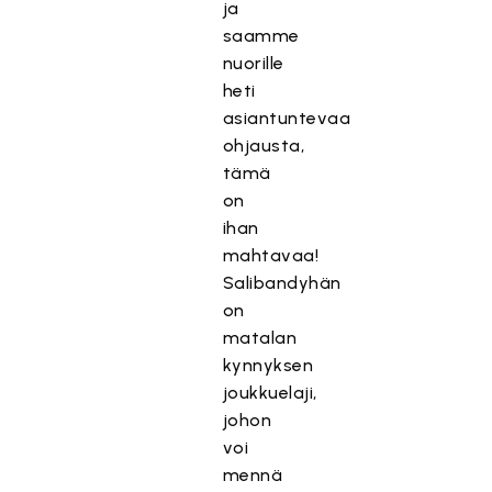
ja
saamme
nuorille
heti
asiantuntevaa
ohjausta,
tämä
on
ihan
mahtavaa!
Salibandyhän
on
matalan
kynnyksen
joukkuelaji,
johon
voi
mennä