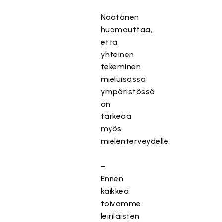
Näätänen
huomauttaa,
että
yhteinen
tekeminen
mieluisassa
ympäristössä
on
tärkeää
myös
mielenterveydelle.
–
Ennen
kaikkea
toivomme
leiriläisten