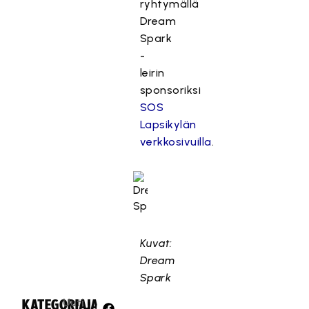
ryhtymällä
Dream
Spark
-
leirin
sponsoriksi
SOS
Lapsikylän
verkkosivuilla
.
Kuvat:
Dream
Spark
Uuti
KATEGORIA:
JAA: