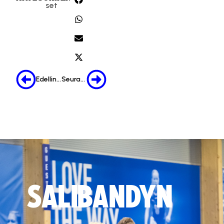
set
Edellinen
Seuraava
SALIBANDYN