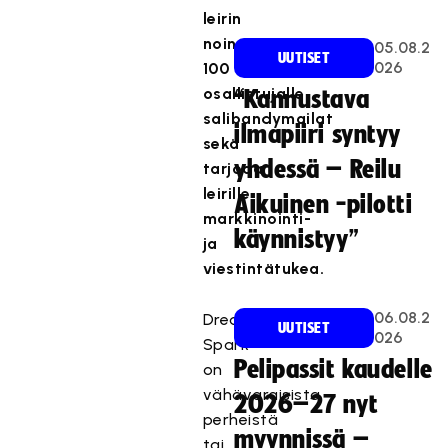
leirin
noin
05.08.2
UUTISET
026
100
osallistujalle
“Kannustava
salibandymailat
ilmapiiri syntyy
sekä
yhdessä – Reilu
tarjoaa
leirille
Aikuinen -pilotti
markkinointi-
käynnistyy”
ja
viestintätukea.
06.08.2
Dream
UUTISET
026
Spark
Pelipassit kaudelle
on
vähävaraisista
2026–27 nyt
perheistä
myynnissä –
tai