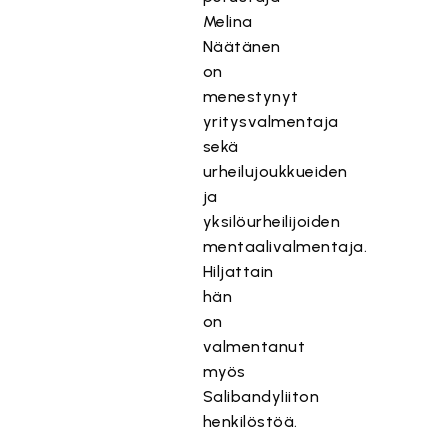
Melina
Näätänen
on
menestynyt
yritysvalmentaja
sekä
urheilujoukkueiden
ja
yksilöurheilijoiden
mentaalivalmentaja.
Hiljattain
hän
on
valmentanut
myös
Salibandyliiton
henkilöstöä.