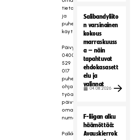
oman
tietokoneen
ja
Salibandyliito
puhelimen
n varsinainen
käyttöä.
kokous
marraskuuss
Päivystyspuhelimen
a – näin
0400-
tapahtuvat
529
ehdokasasett
017
elu ja
puhelut
valinnat
ohjataan
04.08.2026
työaikana
päivystäjän
omaan
F-liigan alku
numeroon.
häämöttää:
Avauskierrok
Palkka