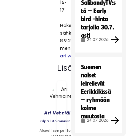
16-
SalibandyTV:s
17
tä – Early
bird -hinta
Hakemukset
tarjolla 30.7.
sähköpostilla
asti
24.07.2026
8.9.2021
mennessä
ari.vehniainen@salibandy.fi
Lisätiedot
Suomen
naiset
leireilevät
Eerikkilässä
– ryhmään
kolme
Ari Vehniäinen
muutosta
24.07.2026
Kilpailutoiminnan johtaja
Alueellisen pelitoiminnan