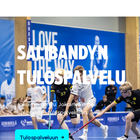
SALIBANDYN
TULOSPALVELU
Jokainen ottelu. Jokainen maali.
Salibandyn tulospalvelussa.
Tulospalveluun