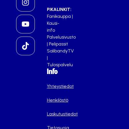
PIKALINKIT:
Fanikauppa
|
Kausi-
info
Palvelusivusto
|
Pelipassit
SalibandyTV
|
Tulospalvelu
Info
Yhteystiedot
Henkilöstö
Laskutustiedot
Tietosuoja