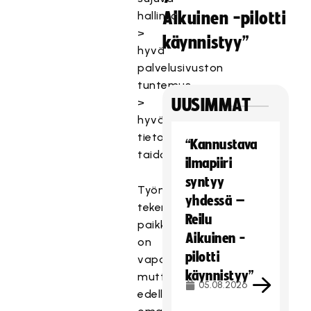
hallinta
Aikuinen -pilotti
>
käynnistyy”
hyvä
palvelusivuston
tuntemus
>
UUSIMMAT
hyvät
tietotekniset
“Kannustava
taidot
ilmapiiri
syntyy
Työn
yhdessä –
tekemisen
Reilu
paikka
Aikuinen -
on
pilotti
vapaa,
käynnistyy”
mutta
05.08.2026
edellyttää