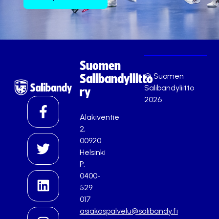
Suomen
© Suomen
Salibandyliitto
Salibandyliitto
ry
2026
Alakiventie
2,
00920
Helsinki
P.
0400-
529
017
asiakaspalvelu@salibandy.fi