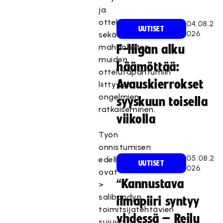
ja
ottelukokoonpanojen
04.08.2
UUTISET
026
sekä
mahdollisten
F-liigan alku
muiden
häämöttää:
ottelutapahtumiin
Avauskierrokset
liittyvien
ongelmien
syyskuun toisella
ratkaiseminen.
viikolla
Työn
onnistumisen
05.08.2
edellytyksenä
UUTISET
026
ovat
“Kannustava
>
salibandyn
ilmapiiri syntyy
toimitsijatehtävien
yhdessä – Reilu
sujuva