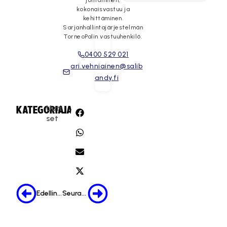
johtaminen,
kokonaisvastuu ja
kehittäminen.
Sarjanhallintajärjestelmän
TorneoPalin vastuuhenkilö.
0400 529 021
ari.vehniainen@salib
andy.fi
Uuti
KATEGORIA:
JAA:
set
Edellinen
Seuraava