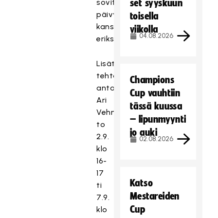
sovitaan
set syyskuun
päivystäjän
toisella
kanssa
viikolla
04.08.2026
erikseen.
Lisätietoja
tehtävästä
Champions
antaa
Cup vauhtiin
Ari
tässä kuussa
Vehniäinen
– lipunmyynti
to
jo auki
2.9.
02.08.2026
klo
16-
17
Katso
ti
Mestareiden
7.9.
Cup
klo