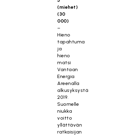
5
(miehet)
(30
000)
–
Hieno
tapahtuma
ja
hieno
matsi
Vantaan
Energia
Areenalla
alkusyksystä
2019.
Suomelle
niukka
voitto
yllättävän
ratkaisijan