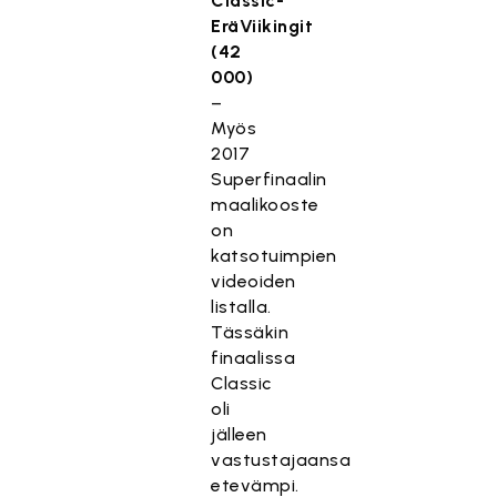
Classic-
EräViikingit
(42
000)
–
Myös
2017
Superfinaalin
maalikooste
on
katsotuimpien
videoiden
listalla.
Tässäkin
finaalissa
Classic
oli
jälleen
vastustajaansa
etevämpi.