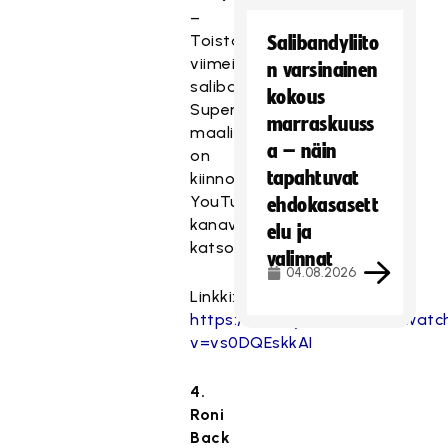
–
Toistaiseksi
Salibandyliito
viimeisen
n varsinainen
salibandyn
kokous
Superfinaalin
marraskuuss
maalikooste
a – näin
on
tapahtuvat
kiinnostanut
YouTube-
ehdokasasett
kanavan
elu ja
katsojia.
valinnat
04.08.2026
Linkki:
https://www.youtube.com/watc
v=vs0DQEskkAI
4.
Roni
Back