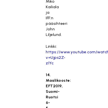
Miko
Kailiala
ja
IFF:n
pääsihteeri
John
Liljelund.
Linkki:
https://www.youtube.com/watc
v=Ujps2Z-
z1Yc
14.
Maalikooste:
EFT2019,
Suomi-
Ruotsi
6-