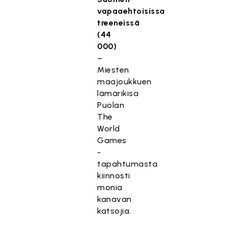
vapaaehtoisissa
treeneissä
(44
000)
–
Miesten
maajoukkuen
lämärikisa
Puolan
The
World
Games
-
tapahtumasta
kiinnosti
monia
kanavan
katsojia.