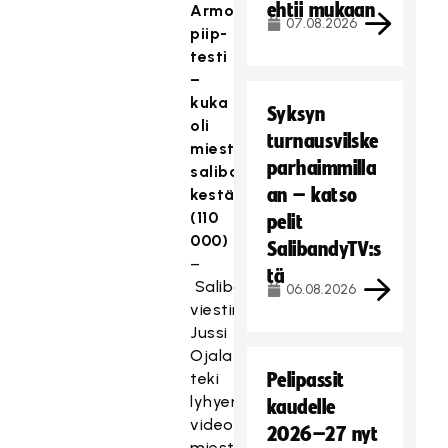
ehtii mukaan
Armoton
07.08.2026
piip-
testi
–
kuka
Syksyn
oli
turnausvilske
miesten
parhaimmilla
salibandymaajoukkueen
an – katso
kestävin?
(110
pelit
000)
SalibandyTV:s
–
tä
Salibandyliiton
06.08.2026
viestintäpäällikkö
Jussi
Ojala
teki
Pelipassit
lyhyen
kaudelle
videoraportin
2026–27 nyt
miesten