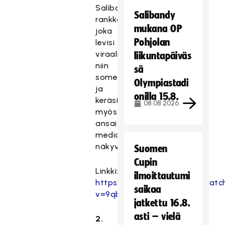
Salibandyliigassa
Salibandy
rankkarin,
mukana OP
joka
Pohjolan
levisi
viraalisti
liikuntapäiväs
niin
sä
somessa
Olympiastadi
ja
onilla 15.8.
keräsi
08.08.2026
myös
ansaitun
median
näkyvyyttä.
Suomen
Cupin
Linkki:
ilmoittautumi
https://www.youtube.com/watc
saikaa
v=9qbpnme52Oc
jatkettu 16.8.
asti – vielä
2.