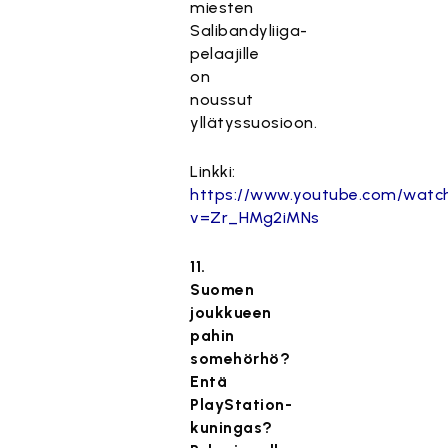
miesten
Salibandyliiga-
pelaajille
on
noussut
yllätyssuosioon.
Linkki:
https://www.youtube.com/watc
v=Zr_HMg2iMNs
11.
Suomen
joukkueen
pahin
somehörhö?
Entä
PlayStation-
kuningas?