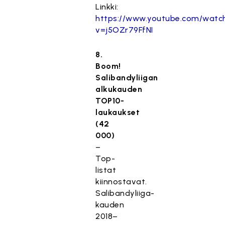
Linkki:
https://www.youtube.com/watc
v=j5OZr79FfNI
8.
Boom!
Salibandyliigan
alkukauden
TOP10-
laukaukset
(42
000)
–
Top-
listat
kiinnostavat.
Salibandyliiga-
kauden
2018–