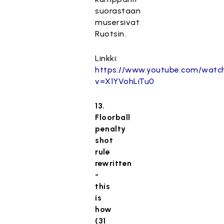
suorastaan
musersivat
Ruotsin.
Linkki:
https://www.youtube.com/watc
v=X1YVohLiTu0
13.
Floorball
penalty
shot
rule
rewritten
-
this
is
how
(31