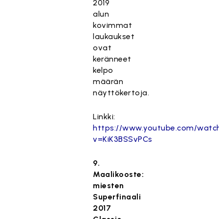
2019
alun
kovimmat
laukaukset
ovat
keränneet
kelpo
määrän
näyttökertoja.
Linkki:
https://www.youtube.com/watc
v=KiK3BSSvPCs
9.
Maalikooste:
miesten
Superfinaali
2017