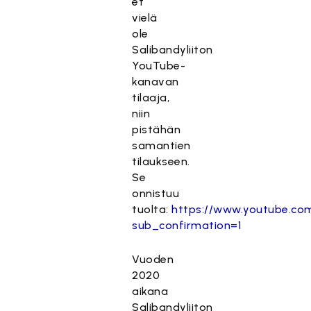
et
vielä
ole
Salibandyliiton
YouTube-
kanavan
tilaaja,
niin
pistähän
samantien
tilaukseen.
Se
onnistuu
tuolta:
https://www.youtube.com
sub_confirmation=1
Vuoden
2020
aikana
Salibandyliiton