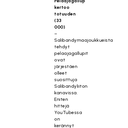
Pelaajagallup
kertoo
totuuden
(33
000)
–
Salibandymaajoukkueista
tehdyt
pelaajagallupit
ovat
järjestäen
olleet
suosittuja
Salibandyliiton
kanavissa.
Eniten
hittejä
YouTubessa
on
kerännyt