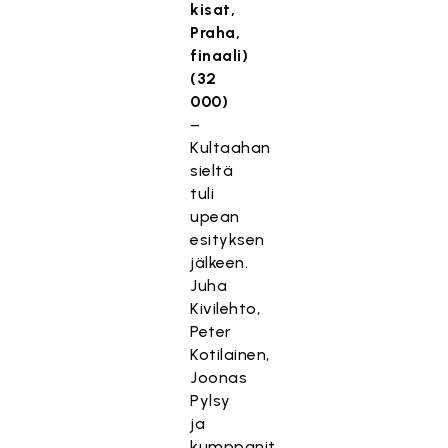
kisat,
Praha,
finaali)
(32
000)
–
Kultaahan
sieltä
tuli
upean
esityksen
jälkeen.
Juha
Kivilehto,
Peter
Kotilainen,
Joonas
Pylsy
ja
kumppanit