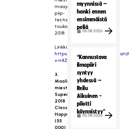
myynnissä –
maajoukkueen
hanki ennen
piip-
ensimmäistä
testistä
toukokuussa
peliä
06.08.2026
2018.
Linkki:
https://www.youtube.com/watc
“Kannustava
v=i4ZymgtGZCk
ilmapiiri
syntyy
3.
yhdessä –
Maalikooste:
miesten
Reilu
Superfinaali
Aikuinen -
2018
pilotti
Classic–
käynnistyy”
Happee
05.08.2026
(55
000)