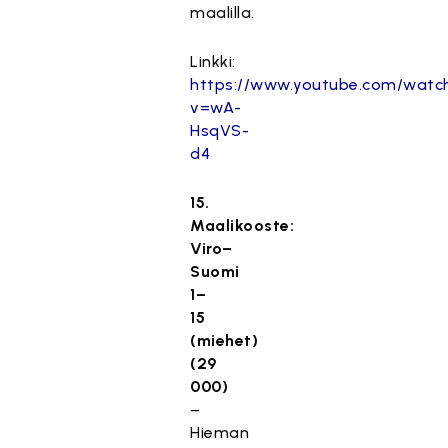
maalilla.
Linkki:
https://www.youtube.com/watc
v=wA-
HsqVS-
d4
15.
Maalikooste:
Viro–
Suomi
1–
15
(miehet)
(29
000)
–
Hieman