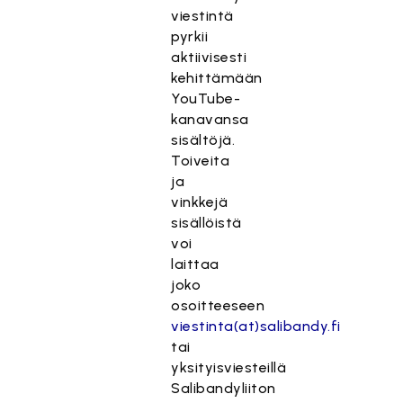
viestintä
pyrkii
aktiivisesti
kehittämään
YouTube-
kanavansa
sisältöjä.
Toiveita
ja
vinkkejä
sisällöistä
voi
laittaa
joko
osoitteeseen
viestinta(at)salibandy.fi
tai
yksityisviesteillä
Salibandyliiton