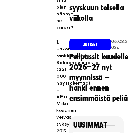
sinä
syyskuun toisella
olet
nähnyt
viikolla
ne
kaikki?
06.08.2
1.
UUTISET
026
Uskomaton
rankkariveivi
Pelipassit kaudelle
Salibandyliigassa
2026–27 nyt
(251
000
myynnissä –
näyttökertaa)
hanki ennen
–
ÅIF:n
ensimmäistä peliä
Miika
Kosonen
veivasi
syksyllä
UUSIMMAT
2019