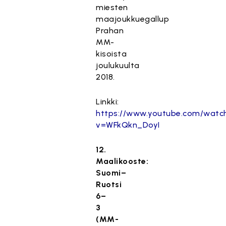
miesten
maajoukkuegallup
Prahan
MM-
kisoista
joulukuulta
2018.
Linkki:
https://www.youtube.com/watc
v=WFkQkn_DoyI
12.
Maalikooste:
Suomi–
Ruotsi
6–
3
(MM-