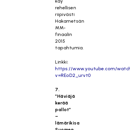
käy
rehellisen
riipivästi
Hakametsän
MM-
finaalin
2015
tapahtumia.
Linkki:
https://www.youtube.com/watc
v=REoD2_urvt0
7.
"Häviäjä
kerää
pallot"
–
lämärikisa
Suomen