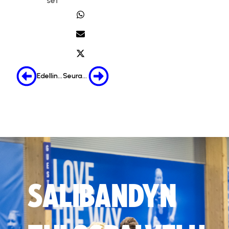
set
Edellinen
Seuraava
SALIBANDYN