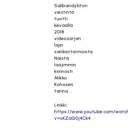
Salibandyliiton
viestintä
tuotti
keväällä
2018
videosarjan
lajin
sankaritarinoista.
Näistä
laajimmin
kiinnosti
Mikko
Kohosen
tarina.
Linkki:
https://www.youtube.com/watc
v=sKZaQ0j4Ck4