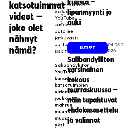
kuussa –
2
katsotuimmat
mielenkiintoista.
0
lipunmyynti jo
Salibandyliiton
videot –
2
YouTube-
auki
0
kanavalle
joko olet
putoilee
nähnyt
jatkuvasti
uutta
04.08.2
nämä?
UUTISET
026
sisältöä.
Salibandyliiton
Salibandyliiton
varsinainen
YouTube-
kanavan
kokous
katsotuimpien
marraskuussa –
videoiden
joukkoon
näin tapahtuvat
mahtuu
ehdokasasettelu
muun
muassa
ja valinnat
yksi