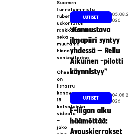
Suomen
tunnetuimmista
05.08.2
tubettajista,
UUTISET
026
uskomaton
“Kannustava
rankkariveivi
sekä
ilmapiiri syntyy
muutama
yhdessä – Reilu
hieno
sankaritarina.
Aikuinen -pilotti
käynnistyy”
Oheen
on
listattu
kanavan
04.08.2
UUTISET
15
026
katsotuinta
F-liigan alku
videota
häämöttää:
–
joko
Avauskierrokset