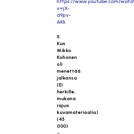
https://www.youtube.com/watc
v=jX-
d9pv-
AKk
5.
Kun
Mikko
Kohonen
oli
menettää
jalkansa
(Ei
herkille,
mukana
rajua
kuvamateriaalia)
(45
000)
–