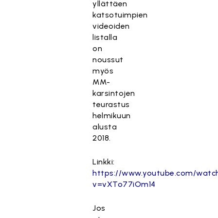
yllättäen
katsotuimpien
videoiden
listalla
on
noussut
myös
MM-
karsintojen
teurastus
helmikuun
alusta
2018.
Linkki:
https://www.youtube.com/watc
v=vXTo77iOm14
Jos