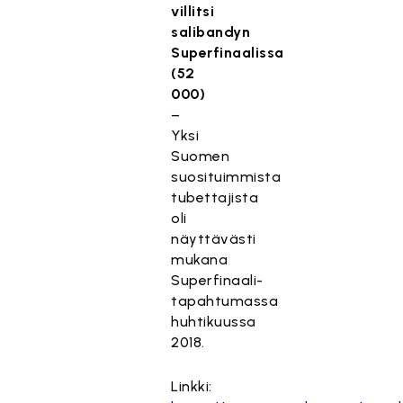
villitsi
salibandyn
Superfinaalissa
(52
000)
–
Yksi
Suomen
suosituimmista
tubettajista
oli
näyttävästi
mukana
Superfinaali-
tapahtumassa
huhtikuussa
2018.
Linkki: