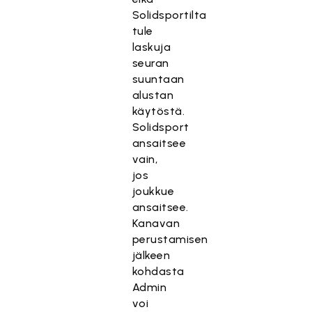
Solidsportilta
tule
laskuja
seuran
suuntaan
alustan
käytöstä.
Solidsport
ansaitsee
vain,
jos
joukkue
ansaitsee.
Kanavan
perustamisen
jälkeen
kohdasta
Admin
voi