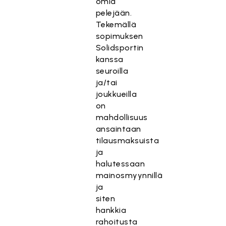
omia
pelejään.
Tekemällä
sopimuksen
Solidsportin
kanssa
seuroilla
ja/tai
joukkueilla
on
mahdollisuus
ansaintaan
tilausmaksuista
ja
halutessaan
mainosmyynnillä
ja
siten
hankkia
rahoitusta