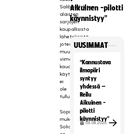
Salibandyliiton
Aikuinen -pilotti
alaisten
käynnistyy”
sarjojen
kaupallisista
lähetyksistä,
joten
UUSIMMAT
muutoksia
viime
“Kannustava
kauden
ilmapiiri
käytänteisiin
syntyy
ei
yhdessä –
ole
Reilu
tullut.
Aikuinen -
pilotti
Sopimuksen
käynnistyy”
mukaan
05.08.2026
Solidsportilla