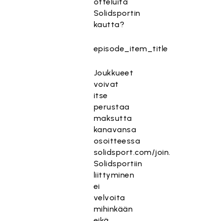
otteluita
Solidsportin
kautta?
episode_item_title
Joukkueet
voivat
itse
perustaa
maksutta
kanavansa
osoitteessa
solidsport.com/join.
Solidsportiin
liittyminen
ei
velvoita
mihinkään
eikä