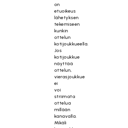
on
etuoikeus
lähetyksen
tekemiseen
kunkin
ottelun
kotijoukkueella.
Jos
kotijoukkue
näyttää
ottelun,
vierasjoukkue
ei
voi
striimata
ottelua
millään
kanavalla.
Mikäli