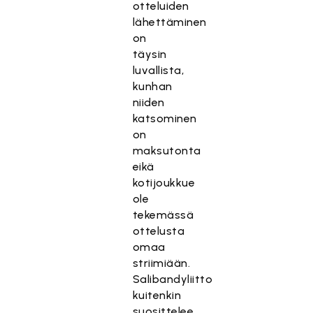
otteluiden
lähettäminen
on
täysin
luvallista,
kunhan
niiden
katsominen
on
maksutonta
eikä
kotijoukkue
ole
tekemässä
ottelusta
omaa
striimiään.
Salibandyliitto
kuitenkin
suosittelee