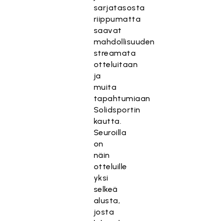
sarjatasosta
riippumatta
saavat
mahdollisuuden
streamata
otteluitaan
ja
muita
tapahtumiaan
Solidsportin
kautta.
Seuroilla
on
näin
otteluille
yksi
selkeä
alusta,
josta