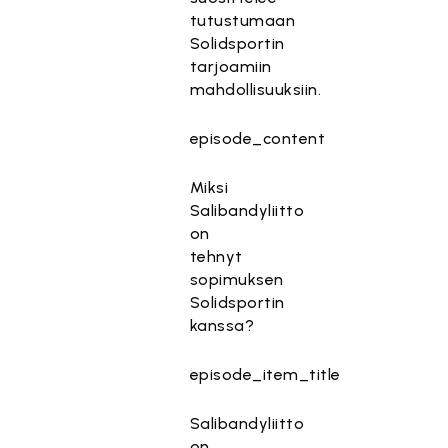
tutustumaan
Solidsportin
tarjoamiin
mahdollisuuksiin.
episode_content
Miksi
Salibandyliitto
on
tehnyt
sopimuksen
Solidsportin
kanssa?
episode_item_title
Salibandyliitto
on