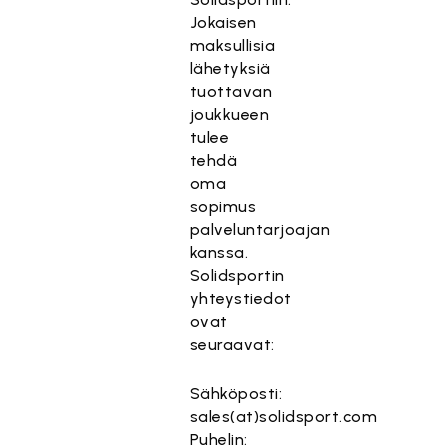
Jokaisen
maksullisia
lähetyksiä
tuottavan
joukkueen
tulee
tehdä
oma
sopimus
palveluntarjoajan
kanssa.
Solidsportin
yhteystiedot
ovat
seuraavat:
Sähköposti:
sales(at)solidsport.com
Puhelin: