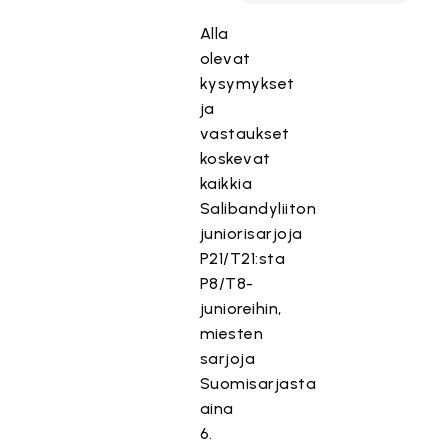
Alla
olevat
kysymykset
ja
vastaukset
koskevat
kaikkia
Salibandyliiton
juniorisarjoja
P21/T21:sta
P8/T8-
junioreihin,
miesten
sarjoja
Suomisarjasta
aina
6.