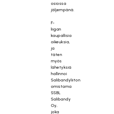
osiossa
jäljempänä.
F-
liigan
kaupallisia
oikeuksia,
ja
täten
myös
lähetyksiä
hallinnoi
Salibandyliiton
omistama
SSBL
Salibandy
Oy,
joka