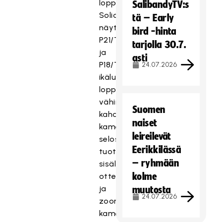
loppuottelusarjat.
SalibandyTV:s
Solidsport
tä – Early
näyttää
bird -hinta
P21/T21-
tarjolla 30.7.
ja
asti
P18/T18-
24.07.2026
ikäluokkien
loppuottelusarjat
vähintään
Suomen
kahden
naiset
kameran
leireilevät
selostettuina
Eerikkilässä
tuotantoina
– ryhmään
sisältäen
kolme
ottelugrafiikat
ja
muutosta
24.07.2026
zoomaavan
kameran.