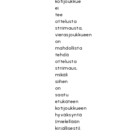
kotijoukkue
ei
tee
ottelusta
striimausta,
vierasjoukkueen
on
mahdollista
tehdä
ottelusta
striimaus,
mikäli
siihen
on
saatu
etukäteen
kotijoukkueen
hyväksyntä
(mielellään
kirjallisesti).