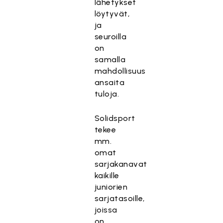
lähetykset
löytyvät,
ja
seuroilla
on
samalla
mahdollisuus
ansaita
tuloja.
Solidsport
tekee
mm.
omat
sarjakanavat
kaikille
juniorien
sarjatasoille,
joissa
on