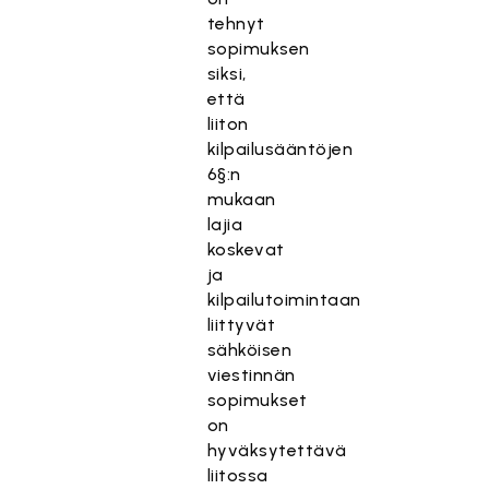
tehnyt
sopimuksen
siksi,
että
liiton
kilpailusääntöjen
6§:n
mukaan
lajia
koskevat
ja
kilpailutoimintaan
liittyvät
sähköisen
viestinnän
sopimukset
on
hyväksytettävä
liitossa