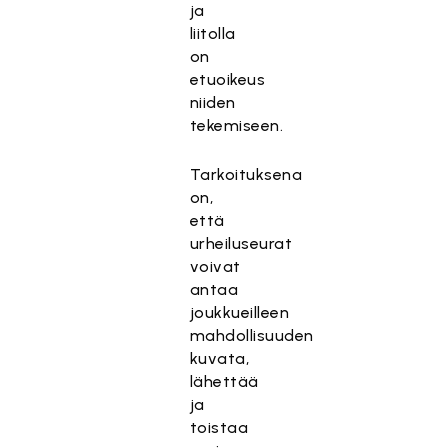
ja
liitolla
on
etuoikeus
niiden
tekemiseen.
Tarkoituksena
on,
että
urheiluseurat
voivat
antaa
joukkueilleen
mahdollisuuden
kuvata,
lähettää
ja
toistaa