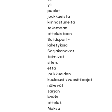
yli
puolet
joukkueista
kiinnostuneita
tekemään
otteluistaan
Solidsport-
lähetyksiä.
Sarjakanavat
toimivat
siten,
että
joukkueiden
kuukausi-/vuositilaajat
näkevät
sarjan
kaikki
ottelut.
Maksu