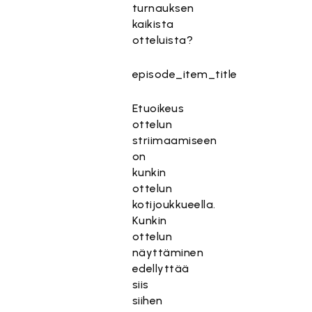
turnauksen
kaikista
otteluista?
episode_item_title
Etuoikeus
ottelun
striimaamiseen
on
kunkin
ottelun
kotijoukkueella.
Kunkin
ottelun
näyttäminen
edellyttää
siis
siihen