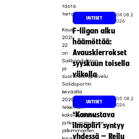
tästä
tietopaketista.
04.08.2
UUTISET
026
Kausi
F-liigan alku
2021-
häämöttää:
22
Avauskierrokset
on
Salibandyliiton
syyskuun toisella
ja
viikolla
suoratoistopalvelu
Solidsportin
keväällä
05.08.2
2020
UUTISET
026
tekemän
“Kannustava
kaksivuotisen
jatkosopimuksen
ilmapiiri syntyy
jälkimmäinen
yhdessä – Reilu
kausi