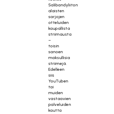
Salibandyliiton
alaisten
sarjojen
otteluiden
kaupallista
striimausta
–
toisin
sanoen
maksullisia
striimejä.
Edelleen
siis
YouTuben
tai
muiden
vastaavien
palveluiden
kautta