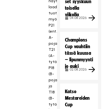
näyttää
set syyskuun
laadukkaasti
toisella
tuotettuina
viikolla
04.08.2026
myös
P21
(ent.
A-
Champions
pojat),
Cup vauhtiin
T21
tässä kuussa
(A-
– lipunmyynti
tytöt),
jo auki
P18
02.08.2026
(B-
pojat)
ja
Katso
T18
Mestareiden
(B-
tytöt)
Cup