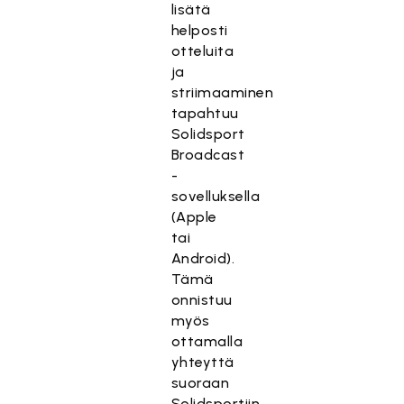
lisätä
helposti
otteluita
ja
striimaaminen
tapahtuu
Solidsport
Broadcast
-
sovelluksella
(Apple
tai
Android).
Tämä
onnistuu
myös
ottamalla
yhteyttä
suoraan
Solidsportiin.