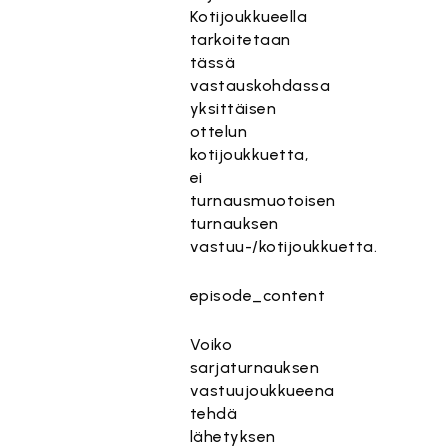
Kotijoukkueella
tarkoitetaan
tässä
vastauskohdassa
yksittäisen
ottelun
kotijoukkuetta,
ei
turnausmuotoisen
turnauksen
vastuu-/kotijoukkuetta.
episode_content
Voiko
sarjaturnauksen
vastuujoukkueena
tehdä
lähetyksen