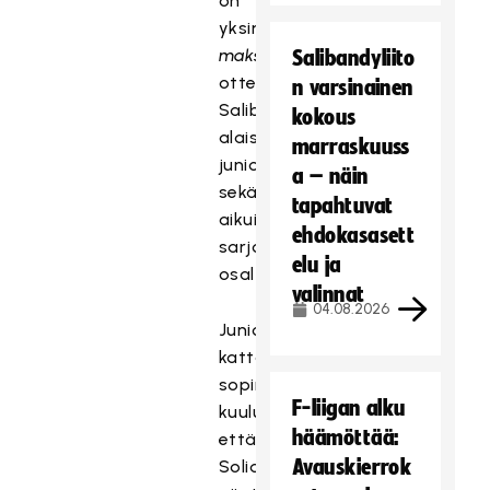
on
yksinoikeus
maksullisiin
Salibandyliito
ottelulähetyksiin
n varsinainen
Salibandyliiton
kokous
alaisten
marraskuuss
juniorisarjojen
a – näin
sekä
tapahtuvat
aikuisten
ehdokasasett
sarjojen
elu ja
osalta.
valinnat
04.08.2026
Juniorisarjat
kattavaan
sopimukseen
F-liigan alku
kuuluu,
häämöttää:
että
Avauskierrok
Solidsport