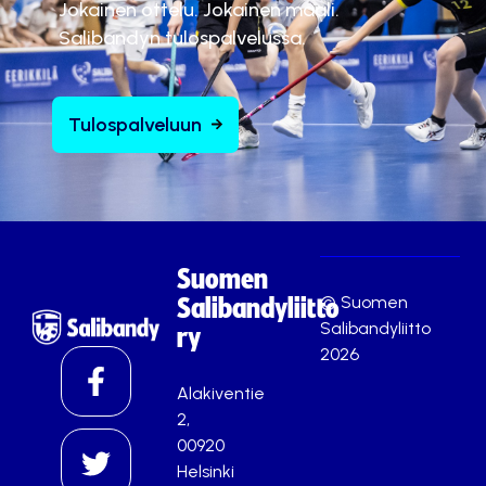
Jokainen ottelu. Jokainen maali.
Salibandyn tulospalvelussa.
Tulospalveluun
Suomen
© Suomen
Salibandyliitto
Salibandyliitto
ry
2026
Alakiventie
2,
00920
Helsinki