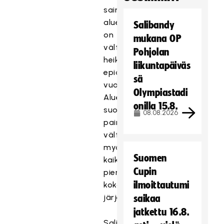
sairaanhoitopiirien
alueilla
Salibandy
on
mukana OP
välttämätöntä
Pohjolan
heikentyneen
liikuntapäiväs
epidemiatilanteen
sä
vuoksi.
Olympiastadi
Aluehallintovirasto
onilla 15.8.
suosittelee
08.08.2026
painokkaasti
välttämään
myös
Suomen
kaikkien
Cupin
pienempien
ilmoittautumi
kokoontumisten
järjestämistä.
saikaa
jatkettu 16.8.
Salibandyn