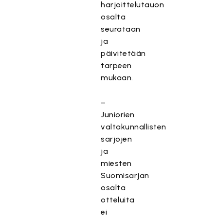
harjoittelutauon
osalta
seurataan
ja
päivitetään
tarpeen
mukaan.
–
Juniorien
valtakunnallisten
sarjojen
ja
miesten
Suomisarjan
osalta
otteluita
ei