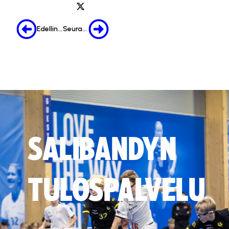
Edellinen
Seuraava
SALIBANDYN
TULOSPALVELU