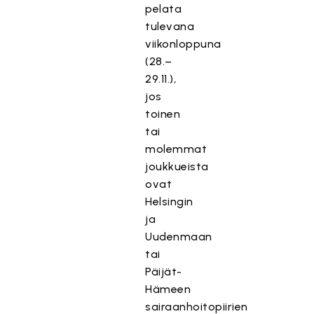
pelata
tulevana
viikonloppuna
(28.–
29.11.),
jos
toinen
tai
molemmat
joukkueista
ovat
Helsingin
ja
Uudenmaan
tai
Päijät-
Hämeen
sairaanhoitopiirien