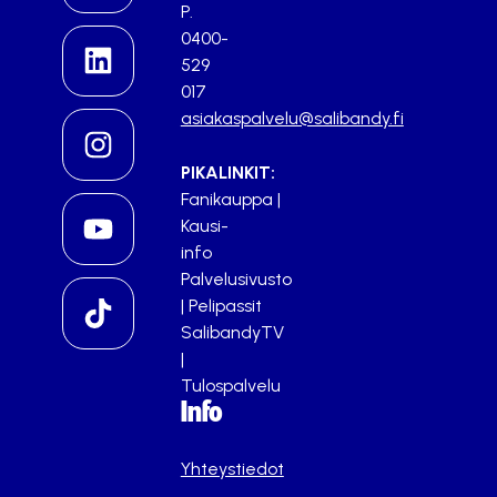
P.
0400-
529
017
asiakaspalvelu@salibandy.fi
PIKALINKIT:
Fanikauppa
|
Kausi-
info
Palvelusivusto
|
Pelipassit
SalibandyTV
|
Tulospalvelu
Info
Yhteystiedot