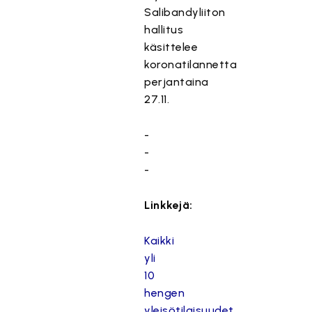
Salibandyliiton
hallitus
käsittelee
koronatilannetta
perjantaina
27.11.
-
-
-
Linkkejä:
Kaikki
yli
10
hengen
yleisötilaisuudet