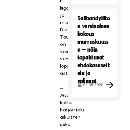
F-
liigaa
ja
Salibandyliito
miesten
n varsinainen
Divaria).
kokous
Tauko
marraskuuss
on
a – näin
voimassa
tapahtuvat
vuoden
ehdokasasett
loppuun
elu ja
asti.
valinnat
04.08.2026
–
Myös
kaikki
harjoittelu
aikuisten
sekä