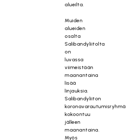
alueilta.
Muiden
alueiden
osalta
Salibandyliitolta
on
luvassa
viimeistään
maanantaina
lisää
linjauksia.
Salibandyliiton
koronavarautumisryhmä
kokoontuu
jälleen
maanantaina.
Myös