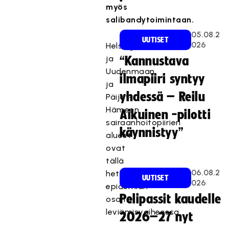
myös
salibandytoimintaan.
05.08.2
UUTISET
026
Helsingin
ja
“Kannustava
Uudenmaan
ilmapiiri syntyy
ja
yhdessä – Reilu
Päijät-
Hämeen
Aikuinen -pilotti
sairaanhoitopiirien
käynnistyy”
alueet
ovat
tällä
06.08.2
hetkellä
UUTISET
026
epidemian
Pelipassit kaudelle
osalta
leviämisvaiheessa.
2026–27 nyt