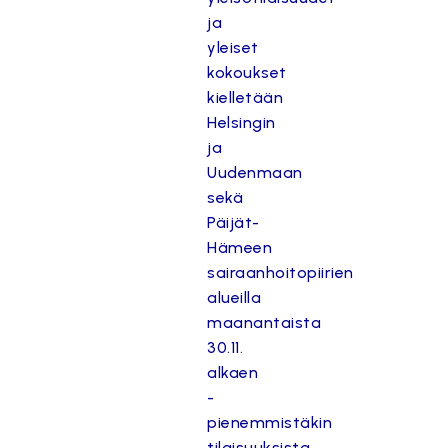
ja
yleiset
kokoukset
kielletään
Helsingin
ja
Uudenmaan
sekä
Päijät-
Hämeen
sairaanhoitopiirien
alueilla
maanantaista
30.11.
alkaen
-
pienemmistäkin
tilaisuuksista