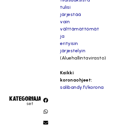
tulisi
järjestää
vain
välttämättömät
ja
erityisin
järjestelyin
(Aluehallintavirasto)
Kaikki
koronaohjeet:
salibandy.fi/korona
Uuti
KATEGORIA:
JAA:
set