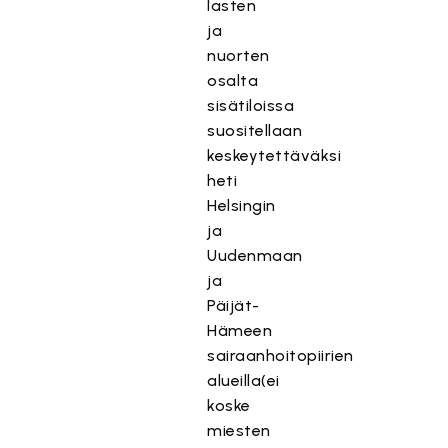
lasten
ja
nuorten
osalta
sisätiloissa
suositellaan
keskeytettäväksi
heti
Helsingin
ja
Uudenmaan
ja
Päijät-
Hämeen
sairaanhoitopiirien
alueilla(ei
koske
miesten