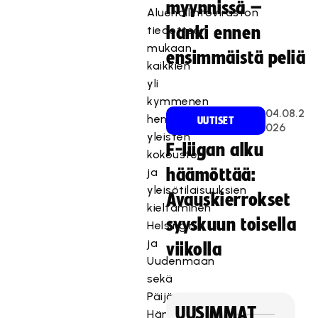
myynnissä –
Aluehallintoviraston
tiedotteen
hanki ennen
mukaan
ensimmäistä peliä
kaikkien
yli
kymmenen
04.08.2
hengen
UUTISET
026
yleisten
F-liigan alku
kokousten
ja
häämöttää:
yleisötilaisuuksien
Avauskierrokset
kieltäminen
syyskuun toisella
Helsingin
ja
viikolla
Uudenmaan
sekä
Päijät-
UUSIMMAT
Hämeen