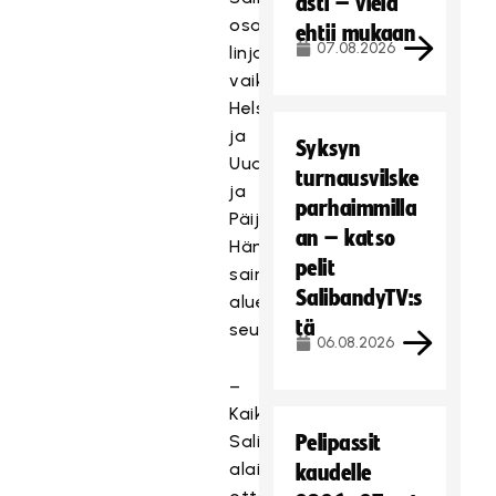
asti – vielä
osalta
ehtii mukaan
07.08.2026
linjaukset
vaikuttavat
Helsingin
ja
Syksyn
Uudenmaan
turnausvilske
ja
parhaimmilla
Päijät-
an – katso
Hämeen
pelit
sairaanhoitopiirien
SalibandyTV:s
alueilla
tä
seuraavasti:
06.08.2026
–
Kaikki
Salibandyliiton
Pelipassit
alaiset
kaudelle