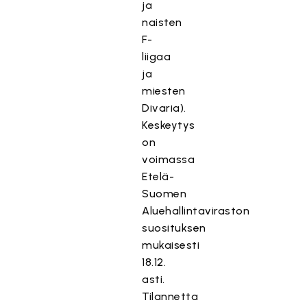
ja
naisten
F-
liigaa
ja
miesten
Divaria).
Keskeytys
on
voimassa
Etelä-
Suomen
Aluehallintaviraston
suosituksen
mukaisesti
18.12.
asti.
Tilannetta