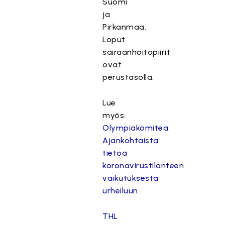
Suomi
ja
Pirkanmaa.
Loput
sairaanhoitopiirit
ovat
perustasolla.
Lue
myös:
Olympiakomitea:
Ajankohtaista
tietoa
koronavirustilanteen
vaikutuksesta
urheiluun.
THL