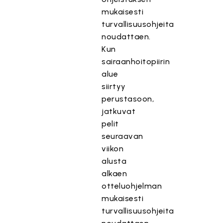
mukaisesti
turvallisuusohjeita
noudattaen.
Kun
sairaanhoitopiirin
alue
siirtyy
perustasoon,
jatkuvat
pelit
seuraavan
viikon
alusta
alkaen
otteluohjelman
mukaisesti
turvallisuusohjeita