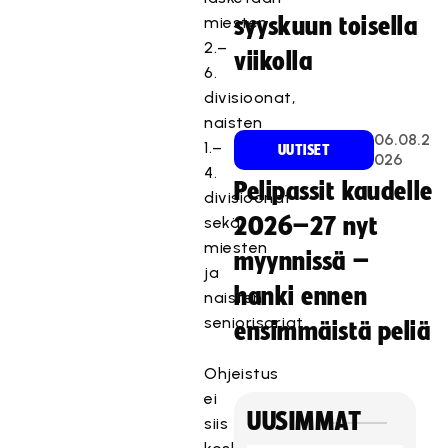
miesten
syyskuun toisella
2.–
viikolla
6.
divisioonat,
naisten
06.08.2
1.–
UUTISET
026
4.
Pelipassit kaudelle
divisioonat
sekä
2026–27 nyt
miesten
myynnissä –
ja
hanki ennen
naisten
seniorisarjat.
ensimmäistä peliä
Ohjeistus
ei
UUSIMMAT
siis