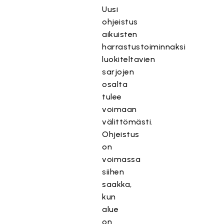
Uusi
ohjeistus
aikuisten
harrastustoiminnaksi
luokiteltavien
sarjojen
osalta
tulee
voimaan
välittömästi.
Ohjeistus
on
voimassa
siihen
saakka,
kun
alue
on