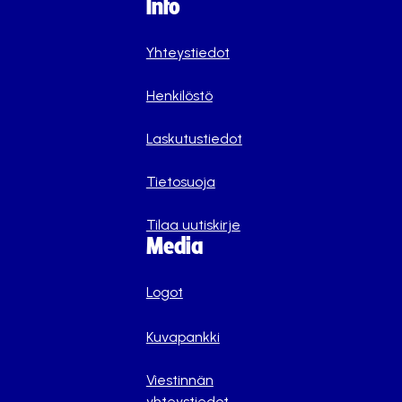
Info
Yhteystiedot
Henkilöstö
Laskutustiedot
Tietosuoja
Tilaa uutiskirje
Media
Logot
Kuvapankki
Viestinnän
yhteystiedot