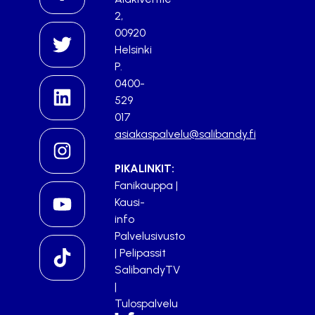
2,
00920
Helsinki
P.
0400-
529
017
asiakaspalvelu@salibandy.fi
PIKALINKIT:
Fanikauppa
|
Kausi-
info
Palvelusivusto
|
Pelipassit
SalibandyTV
|
Tulospalvelu