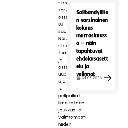
siirretään
tarvittavat
Salibandyliito
ottelut
n varsinainen
8.11.
kokous
saakka.
marraskuuss
Näiden
a – näin
siirrettyjen
tapahtuvat
turnausten
ehdokasasett
ja
elu ja
otteluiden
valinnat
uudet
04.08.2026
ajankohdat
ja
pelipaikat
ilmoitetaan
joukkueille
välittömästi
niiden