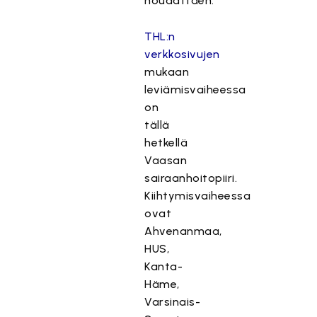
noudattaen.
THL:n
verkkosivujen
mukaan
leviämisvaiheessa
on
tällä
hetkellä
Vaasan
sairaanhoitopiiri.
Kiihtymisvaiheessa
ovat
Ahvenanmaa,
HUS,
Kanta-
Häme,
Varsinais-