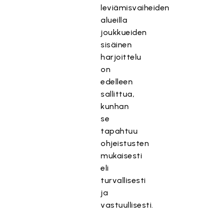
leviämisvaiheiden
alueilla
joukkueiden
sisäinen
harjoittelu
on
edelleen
sallittua,
kunhan
se
tapahtuu
ohjeistusten
mukaisesti
eli
turvallisesti
ja
vastuullisesti.