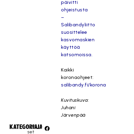
päivitti
ohjeistusta
–
Salibandyliitto
suosittelee
kasvomaskien
käyttöä
katsomoissa.
Kaikki
koronaohjeet:
salibandy.fi/korona
Kuvituskuva:
Juhani
Järvenpää
Uuti
KATEGORIA:
JAA:
set