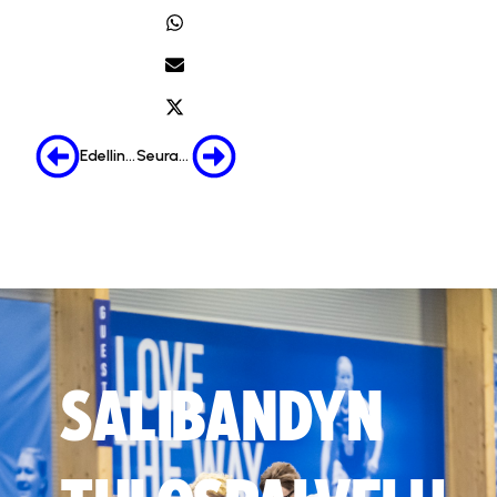
Edellinen
Seuraava
SALIBANDYN