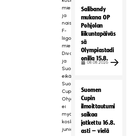
koske
miesten
Salibandy
ja
mukana OP
naisten
Pohjolan
F-
liikuntapäiväs
liigoja,
sä
miesten
Olympiastadi
Divaria
onilla 15.8.
ja
08.08.2026
Suomisarjaa
eikä
Suomen
Suomen
Cupia.
Cupin
Ohjeistus
ilmoittautumi
ei
myöskään
saikaa
koske
jatkettu 16.8.
juniorisarjoja.
asti – vielä