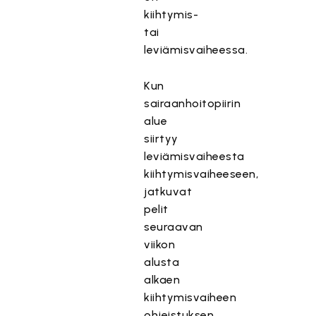
kiihtymis-
tai
leviämisvaiheessa.
Kun
sairaanhoitopiirin
alue
siirtyy
leviämisvaiheesta
kiihtymisvaiheeseen,
jatkuvat
pelit
seuraavan
viikon
alusta
alkaen
kiihtymisvaiheen
ohjeistuksen