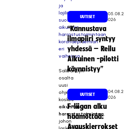
ja
lajiliittojen
05.08.2
UUTISET
026
suositukset
aikuisten
“Kannustava
harrastustoimintaan
ilmapiiri syntyy
koronaepidemian
yhdessä – Reilu
eri
vaiheissa.
Aikuinen -pilotti
käynnistyy”
Salibandyn
osalta
uusi
04.08.2
ohjeistus
UUTISET
026
koskee
F-liigan alku
aikuisten
harrastustoimintaa
,
häämöttää:
johon
Avauskierrokset
lasketaan