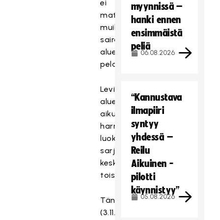
ei
myynnissä –
matkusteta
hanki ennen
muilta
ensimmäistä
sairaanhoitopiirien
peliä
alueilta
06.08.2026
pelaamaan.
Leviämisvaiheen
“Kannustava
alueilla
ilmapiiri
aikuisten
syntyy
harrastustoiminnaksi
yhdessä –
luokiteltavat
Reilu
sarjat
keskeytetään
Aikuinen -
toistaiseksi.
pilotti
käynnistyy”
05.08.2026
Tänään
(3.11.)