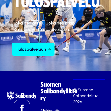
TULOSPALVELU
Jokainen ottelu. Jokainen maali.
Salibandyn tulospalvelussa.
Tulospalveluun
Suomen
© Suomen
Salibandyliitto
Salibandyliitto
ry
2026
Alakiventie