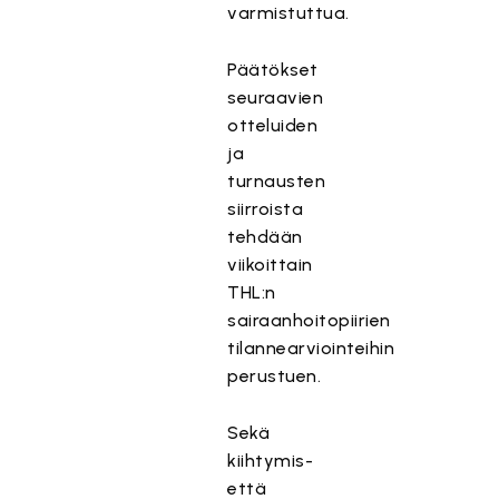
varmistuttua.
Päätökset
seuraavien
otteluiden
ja
turnausten
siirroista
tehdään
viikoittain
THL:n
sairaanhoitopiirien
tilannearviointeihin
perustuen.
Sekä
kiihtymis-
että