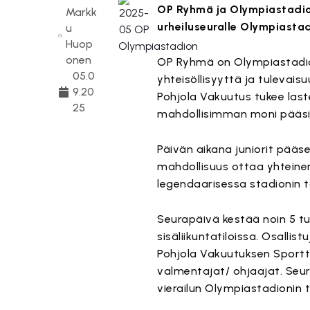
OP Ryhmä ja Olympiastadio
Markk
urheiluseuralle Olympiastad
u
Huop
onen
OP Ryhmä on Olympiastadio
05.0
yhteisöllisyyttä ja tulevais
9.20
Pohjola Vakuutus tukee laste
25
mahdollisimman moni pääsisi 
Päivän aikana juniorit pääsev
mahdollisuus ottaa yhteinen 
legendaarisessa stadionin t
Seurapäivä kestää noin 5 tu
sisäliikuntatiloissa. Osalli
Pohjola Vakuutuksen Sportt
valmentajat/ ohjaajat. Seur
vierailun Olympiastadionin t