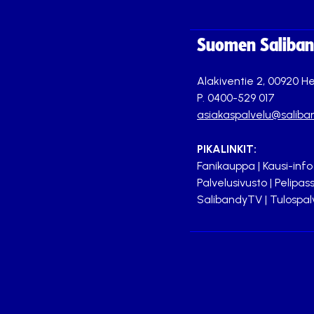
Suomen Saliband
Alakiventie 2, 00920 He
P. 0400-529 017
asiakaspalvelu@saliban
PIKALINKIT:
Fanikauppa
|
Kausi-info
Palvelusivusto
|
Pelipass
SalibandyTV
|
Tulospal