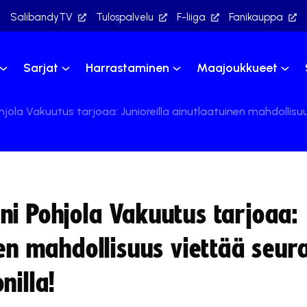
SalibandyTV
Tulospalvelu
F-liiga
Fanikauppa
Sarjat
Harrastaminen
Maajoukkueet
jola Vakuutus tarjoaa: Junioreilla ainutlaatuinen mahdollisu
ni Pohjola Vakuutus tarjoaa:
nen mahdollisuus viettää seur
nilla!