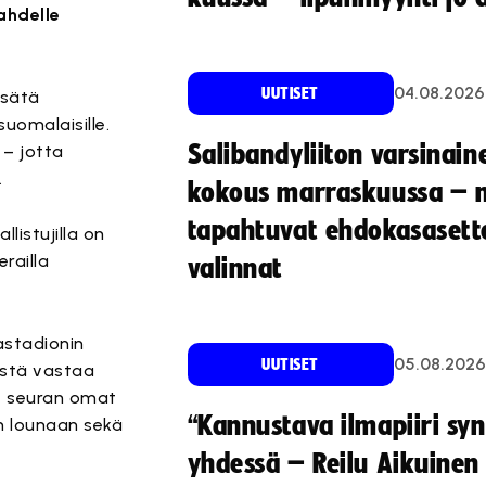
ahdelle
04.08.2026
UUTISET
isätä
uomalaisille.
Salibandyliiton varsinain
 – jotta
.
kokous marraskuussa – 
tapahtuvat ehdokasasette
listujilla on
railla
valinnat
astadionin
05.08.2026
UUTISET
löstä vastaa
t seuran omat
“Kannustava ilmapiiri sy
n lounaan sekä
yhdessä – Reilu Aikuinen 