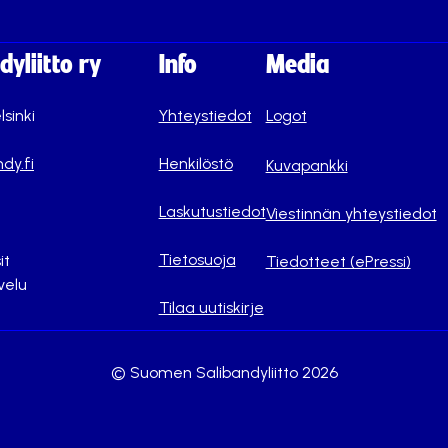
yliitto ry
Info
Media
lsinki
Yhteystiedot
Logot
dy.fi
Henkilöstö
Kuvapankki
Laskutustiedot
Viestinnän yhteystiedot
Tietosuoja
it
Tiedotteet (ePressi)
velu
Tilaa uutiskirje
© Suomen Salibandyliitto 2026