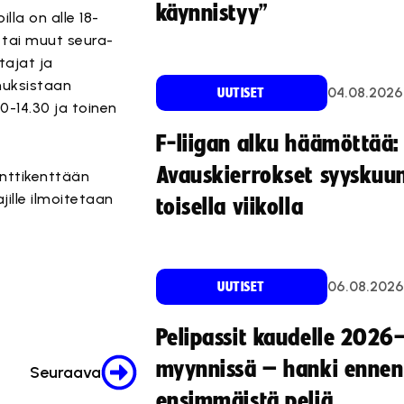
käynnistyy”
lla on alle 18-
 tai muut seura-
tajat ja
nuksistaan
04.08.2026
UUTISET
0-14.30 ja toinen
F-liigan alku häämöttää:
Avauskierrokset syyskuu
nttikenttään
jille ilmoitetaan
toisella viikolla
06.08.2026
UUTISET
Pelipassit kaudelle 2026
myynnissä – hanki ennen
Seuraava
ensimmäistä peliä