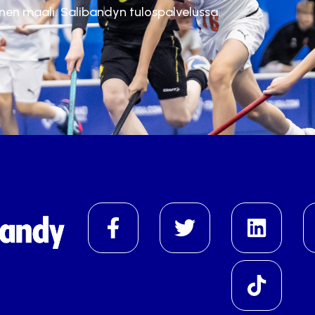
inen maali. Salibandyn tulospalvelussa.