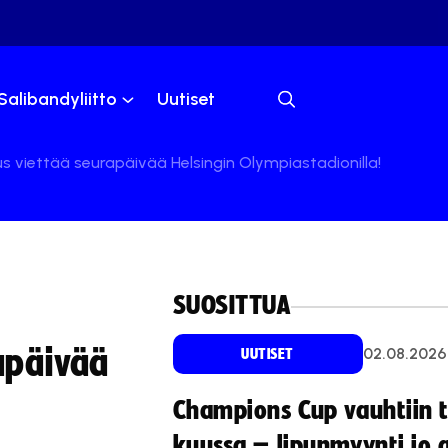
Salibandyliitto
Uutiset
us viettää seurapäivää Helsingin Olympiastadionilla!
SUOSITTUA
apäivää
02.08.2026
UUTISET
Champions Cup vauhtiin 
kuussa – lipunmyynti jo 