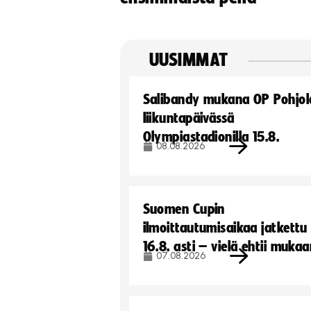
UUSIMMAT
Salibandy mukana OP Pohjol
liikuntapäivässä
Olympiastadionilla 15.8.
08.08.2026
Suomen Cupin
ilmoittautumisaikaa jatkettu
16.8. asti – vielä ehtii muka
07.08.2026