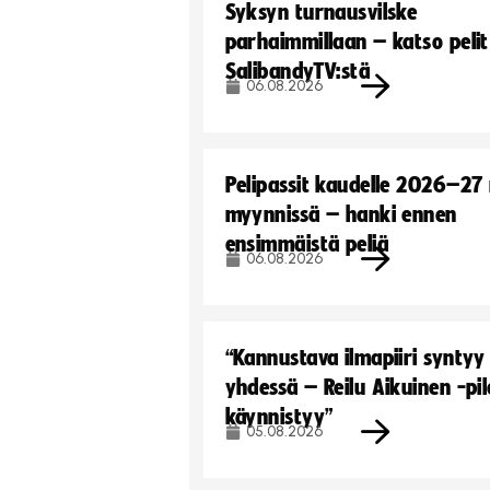
Syksyn turnausvilske
parhaimmillaan – katso pelit
SalibandyTV:stä
06.08.2026
Pelipassit kaudelle 2026–27
myynnissä – hanki ennen
ensimmäistä peliä
06.08.2026
“Kannustava ilmapiiri syntyy
yhdessä – Reilu Aikuinen -pil
käynnistyy”
05.08.2026