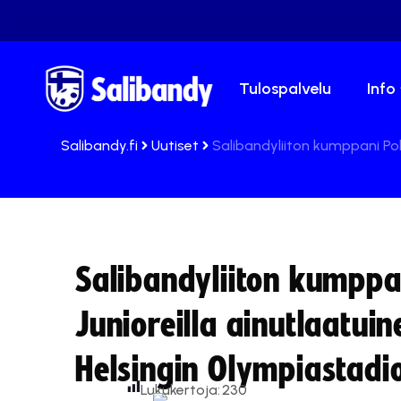
Tulospalvelu
Info
Salibandy.fi
Uutiset
Salibandyliiton kumppani Poh
Salibandyliiton kumppa
Junioreilla ainutlaatui
Helsingin Olympiastadio
Lukukertoja:
230