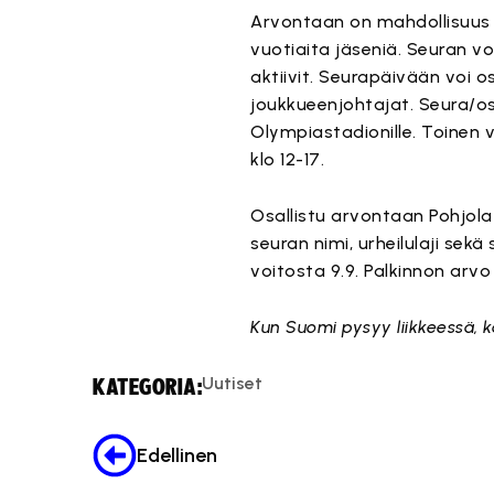
Arvontaan on mahdollisuus os
vuotiaita jäseniä. Seuran 
aktiivit. Seurapäivään voi o
joukkueenjohtajat. Seura/o
Olympiastadionille. Toinen 
klo 12-17.
Osallistu arvontaan Pohjol
seuran nimi, urheilulaji sekä
voitosta 9.9. Palkinnon arvo
Kun Suomi pysyy liikkeessä, ka
Uutiset
KATEGORIA:
Edellinen