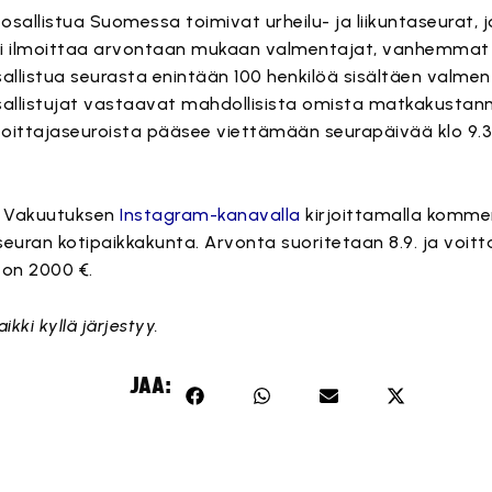
allistua Suomessa toimivat urheilu- ja liikuntaseurat, joi
voi ilmoittaa arvontaan mukaan valmentajat, vanhemmat
sallistua seurasta enintään 100 henkilöä sisältäen valmen
sallistujat vastaavat mahdollisista omista matkakustan
voittajaseuroista pääsee viettämään seurapäivää klo 9.3
a Vakuutuksen
Instagram-kanavalla
kirjoittamalla komme
 seuran kotipaikkakunta. Arvonta suoritetaan 8.9. ja voitta
 on 2000 €.
ikki kyllä järjestyy.
JAA: