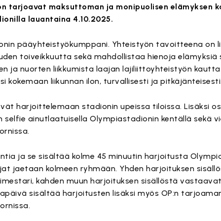
n tarjoavat maksuttoman ja monipuolisen elämyksen k
ionilla lauantaina 4.10.2025.
nin pääyhteistyökumppani. Yhteistyön tavoitteena on l
uuden toiveikkuutta sekä mahdollistaa hienoja elämyksiä s
n ja nuorten liikkumista laajan lajiliittoyhteistyön kautta
kokemaan liikunnan ilon, turvallisesti ja pitkäjänteisesti
ät harjoittelemaan stadionin upeissa tiloissa. Lisäksi osal
selfie ainutlaatuisella Olympiastadionin kentällä sekä vie
ornissa.
ntia ja se sisältää kolme 45 minuutin harjoitusta Olympi
stujat jaetaan kolmeen ryhmään. Yhden harjoituksen sisäl
imestari, kahden muun harjoituksen sisällöstä vastaava
apäivä sisältää harjoitusten lisäksi myös OP:n tarjoama
ornissa.