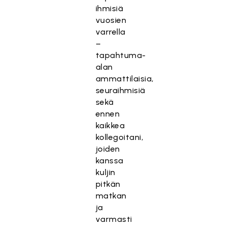
ihmisiä
vuosien
varrella
–
tapahtuma-
alan
ammattilaisia,
seuraihmisiä
sekä
ennen
kaikkea
kollegoitani,
joiden
kanssa
kuljin
pitkän
matkan
ja
varmasti