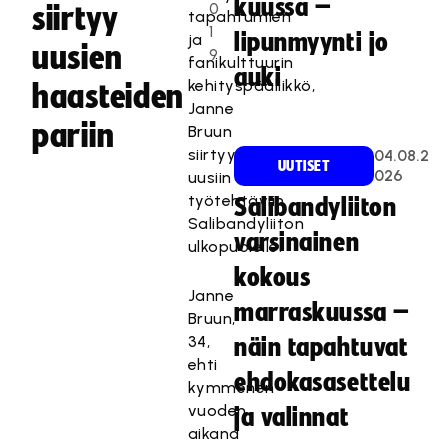
kuussa –
0
siirtyy
tapahtumien
1
lipunmyynti jo
ja
uusien
9
fanikulttuurin
auki
kehityspäällikkö,
haasteiden
Janne
pariin
Bruun
siirtyy
04.08.2
UUTISET
026
uusiin
työtehtäviin
Salibandyliiton
Salibandyliiton
varsinainen
ulkopuolelle.
kokous
Janne
marraskuussa –
Bruun,
34,
näin tapahtuvat
ehti
ehdokasasettelu
kymmenen
vuoden
ja valinnat
aikana