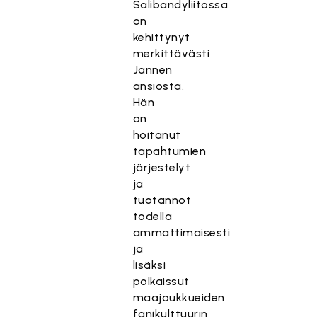
Salibandyliitossa
on
kehittynyt
merkittävästi
Jannen
ansiosta.
Hän
on
hoitanut
tapahtumien
järjestelyt
ja
tuotannot
todella
ammattimaisesti
ja
lisäksi
polkaissut
maajoukkueiden
fanikulttuurin