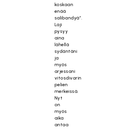
koskaan
enää
salibandyä”.
Laji
pysyy
aina
lähellä
sydäntäni
ja
myös
arjessani
vitosdivarin
pelien
merkeissä.
Nyt
on
myös
aika
antaa