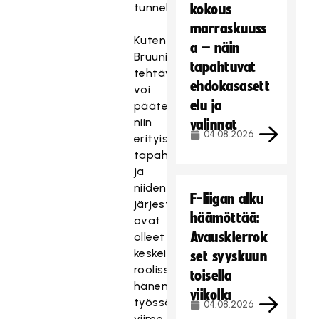
tunnelmoi.
kokous
marraskuuss
Kuten
a – näin
Bruunin
tapahtuvat
tehtävänimikkeistä
ehdokasasett
voi
elu ja
päätellä,
niin
valinnat
04.08.2026
erityisesti
tapahtumat
ja
niiden
F-liigan alku
järjestelyt
häämöttää:
ovat
Avauskierrok
olleet
keskeisessä
set syyskuun
roolissa
toisella
hänen
viikolla
työssään
04.08.2026
viime