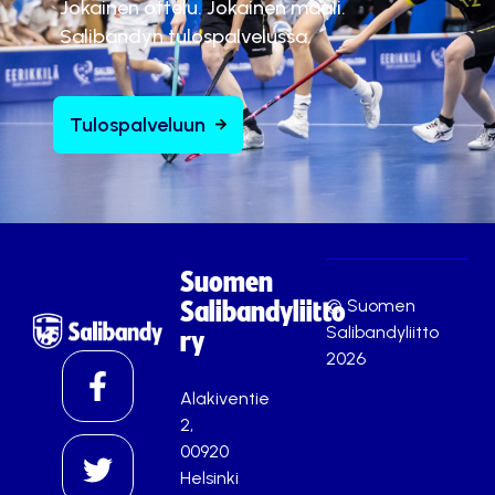
Jokainen ottelu. Jokainen maali.
Salibandyn tulospalvelussa.
Tulospalveluun
Suomen
© Suomen
Salibandyliitto
Salibandyliitto
ry
2026
Alakiventie
2,
00920
Helsinki