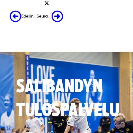
Edellinen
Seuraava
SALIBANDYN
TULOSPALVELU