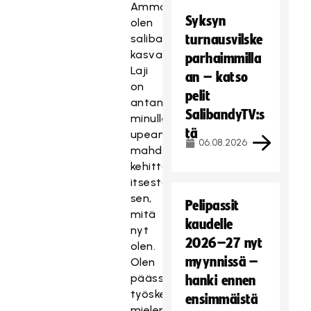
Ammatillisesti
Syksyn
olen
salibandyn
turnausvilske
kasvatti.
parhaimmilla
Laji
an – katso
on
pelit
antanut
SalibandyTV:s
minulle
tä
upean
06.08.2026
mahdollisuuden
kehittää
itsestäni
sen,
Pelipassit
mitä
kaudelle
nyt
2026–27 nyt
olen.
myynnissä –
Olen
päässyt
hanki ennen
työskentelemään
ensimmäistä
mielenkiintoisten