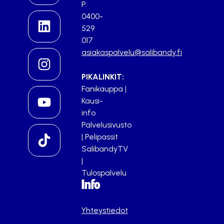
P.
0400-
529
017
asiakaspalvelu@salibandy.fi
PIKALINKIT:
Fanikauppa
|
Kausi-
info
Palvelusivusto
|
Pelipassit
SalibandyTV
|
Tulospalvelu
Info
Yhteystiedot