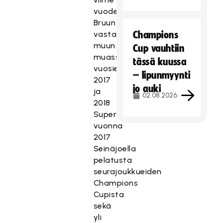
vuodet.
Bruun
vastasi
Champions
muun
Cup vauhtiin
muassa
tässä kuussa
vuosien
– lipunmyynti
2017
jo auki
ja
02.08.2026
2018
Superfinaaleista,
vuonna
2017
Seinäjoella
pelatusta
seurajoukkueiden
Champions
Cupista
sekä
yli