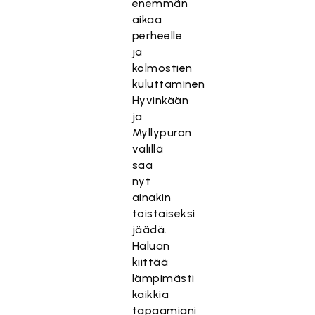
enemmän
aikaa
perheelle
ja
kolmostien
kuluttaminen
Hyvinkään
ja
Myllypuron
välillä
saa
nyt
ainakin
toistaiseksi
jäädä.
Haluan
kiittää
lämpimästi
kaikkia
tapaamiani