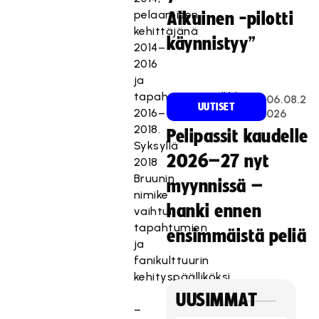
pelaamisen
Aikuinen -pilotti
kehittäjänä
käynnistyy”
2014–
2016
ja
tapahtumapäällikkönä
06.08.2
UUTISET
2016–
026
2018.
Pelipassit kaudelle
Syksyllä
2026–27 nyt
2018
Bruunin
myynnissä –
nimike
hanki ennen
vaihtui
tapahtumien
ensimmäistä peliä
ja
fanikulttuurin
kehityspäälliköksi.
UUSIMMAT
–