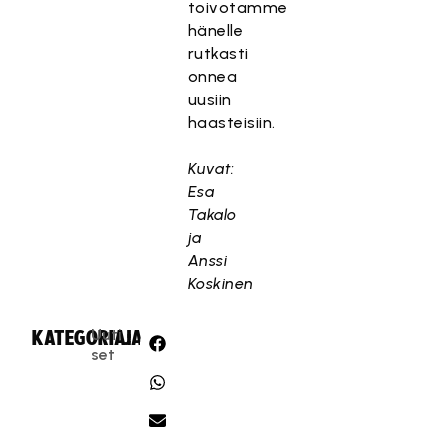
toivotamme
hänelle
rutkasti
onnea
uusiin
haasteisiin.
Kuvat:
Esa
Takalo
ja
Anssi
Koskinen
Uuti
KATEGORIA:
JAA:
set