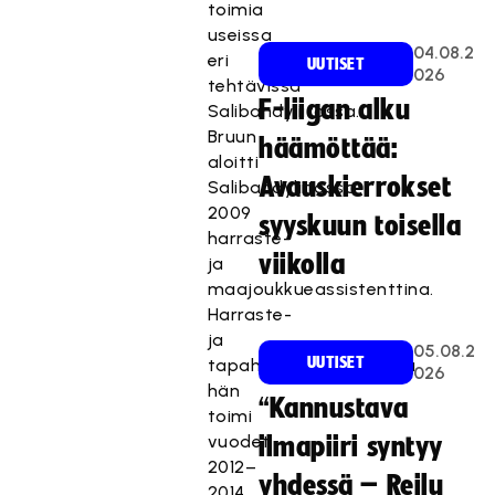
toimia
useissa
04.08.2
eri
UUTISET
026
tehtävissä
F-liigan alku
Salibandyliitossa.
Bruun
häämöttää:
aloitti
Avauskierrokset
Salibandyliitossa
2009
syyskuun toisella
harraste-
viikolla
ja
maajoukkueassistenttina.
Harraste-
ja
05.08.2
UUTISET
tapahtumavastaavana
026
hän
“Kannustava
toimi
vuodet
ilmapiiri syntyy
2012–
yhdessä – Reilu
2014,