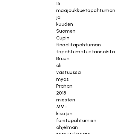
15
maajoukkuetapahtuman
ja
kuuden
Suomen
Cupin
finaalitapahtuman
tapahtumatuotannoista.
Bruun
oli
vastuussa
myös
Prahan
2018
miesten
MM-
kisojen
fanitapahtumien
ohjelman