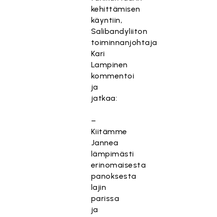
kehittämisen
käyntiin,
Salibandyliiton
toiminnanjohtaja
Kari
Lampinen
kommentoi
ja
jatkaa:
–
Kiitämme
Jannea
lämpimästi
erinomaisesta
panoksesta
lajin
parissa
ja