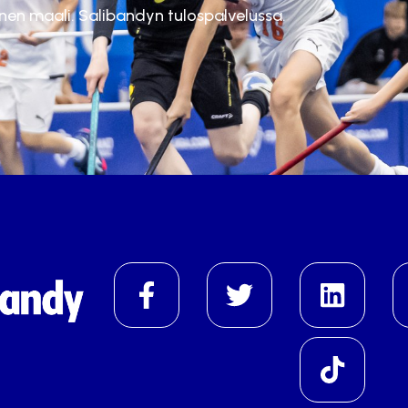
inen maali. Salibandyn tulospalvelussa.