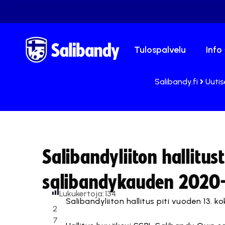
Tulospalvelu
Info
Salibandy.fi
Uutis
Salibandyliiton hallitu
salibandykauden 2020
Lukukertoja:
134
Salibandyliiton hallitus piti vuoden 13. 
2
7