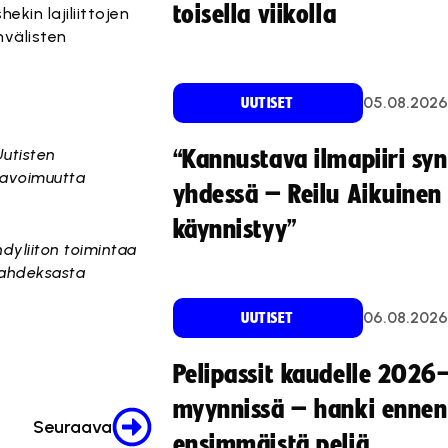
toisella viikolla
kin lajiliittojen
nvälisten
05.08.2026
UUTISET
Uutisten
“Kannustava ilmapiiri sy
ä avoimuutta
yhdessä – Reilu Aikuinen 
käynnistyy”
ndyliiton toimintaa
 kahdeksasta
06.08.2026
UUTISET
Pelipassit kaudelle 2026
myynnissä – hanki ennen
Seuraava
ensimmäistä peliä