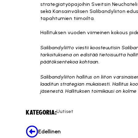
strategiatyöpajoihin Sveitsin Neuchateli
sekä Kansainvälisen Salibandyliiton ed
tapahtumien tiimoilta.
Hallituksen vuoden viimeinen kokous pidet
Salibandyliitto viestii koosteuutisin Salib
tarkoituksena on edistää tietoisuutta hall
päätöksentekoa kohtaan.
Salibandyliiton hallitus on liiton varsina
laaditun strategian mukaisesti. Hallitus 
jäsenestä. Hallituksen toimikausi on kolm
Uutiset
KATEGORIA:
Edellinen