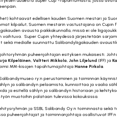
 esityksen uudesta Super Cup -tapahtumasta, jossa avat
eenpäin.
ehet) kohtaavat edellisen kauden Suomen mestari ja Suo
mat kilpailut, Suomen mestarin vastustajana on Cupin f
iigakauden avausta paikkakunnalla, missä ei ole liigajouk
ain vaihtuva. Super Cupin yhteydessä järjestetään sarja
it sekä medialle suunnattu Salibandyliigakauden avaustil
n johtoryhmän puheenjohtajan esityksen mukaisesti. Joh
Arja Kilpeläinen
,
Valtteri Mikkola
,
John Liljelund
(IFF) ja
Ka
 toimii MM-kisojen tapahtumajohtaja
Hanne Pirkola
.
n Salibandymuseo ry:n perustaminen ja toiminnan käynnis
hlyn ja salibandyn pelaamista, kunnioittaa ja vaalia säh
ida ja esitellä sählyn ja salibandyn historiaan ja kehitykse
istyön muotoihin palataan tulevissa kokouksissa.
 kehitysryhmän ja SSBL Salibandy Oy:n toiminnasta sekä t
ssa puheenjohtajat ja toiminnanjohtaja osallistuvat IFF:n