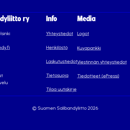
yliitto ry
Info
Media
lsinki
Yhteystiedot
Logot
dy.fi
Henkilöstö
Kuvapankki
Laskutustiedot
Viestinnän yhteystiedot
Tietosuoja
it
Tiedotteet (ePressi)
velu
Tilaa uutiskirje
© Suomen Salibandyliitto 2026