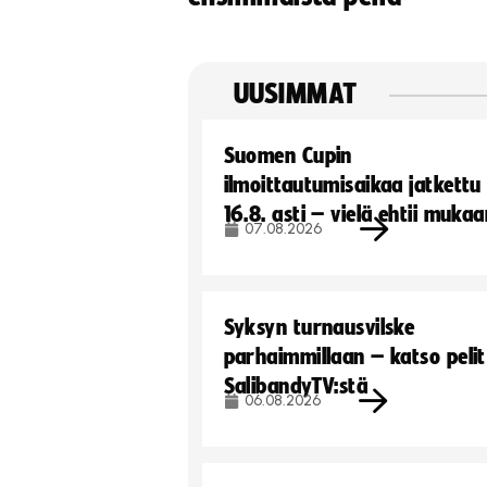
UUSIMMAT
Suomen Cupin
ilmoittautumisaikaa jatkettu
16.8. asti – vielä ehtii muka
07.08.2026
Syksyn turnausvilske
parhaimmillaan – katso pelit
SalibandyTV:stä
06.08.2026