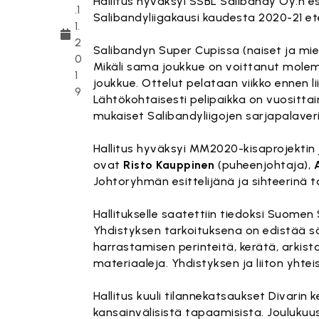
Hallitus hyväksyi SSBL Salibandy Oy:n
.1
Salibandyliigakausi kaudesta 2020-21 et
1.
2
Salibandyn Super Cupissa (naiset ja mi
0
Mikäli sama joukkue on voittanut molem
1
joukkue. Ottelut pelataan viikko ennen l
9
Lähtökohtaisesti pelipaikka on vuositt
mukaiset Salibandyliigojen sarjapalaver
Hallitus hyväksyi MM2020-kisaprojekti
ovat
Risto Kauppinen
(puheenjohtaja),
Johtoryhmän esittelijänä ja sihteerinä
Hallitukselle saatettiin tiedoksi Suome
Yhdistyksen tarkoituksena on edistää sä
harrastamisen perinteitä, kerätä, arkisto
materiaaleja. Yhdistyksen ja liiton yhte
Hallitus kuuli tilannekatsaukset Divarin
kansainvälisistä tapaamisista. Joulukuu