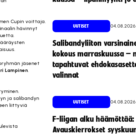
aan
men Cupin voittaja.
04.08.2026
UUTISET
inaalin hävinnyt
kuetta.
Salibandyliiton varsinain
määräysten
aisuus.
kokous marraskuussa – 
toryhmän jäsenet
tapahtuvat ehdokasasette
ri Lampinen
.
valinnat
tyminen.
lyn ja salibandyn
04.08.2026
UUTISET
en liittyviä
F-liigan alku häämöttää:
ulevista
Avauskierrokset syyskuu