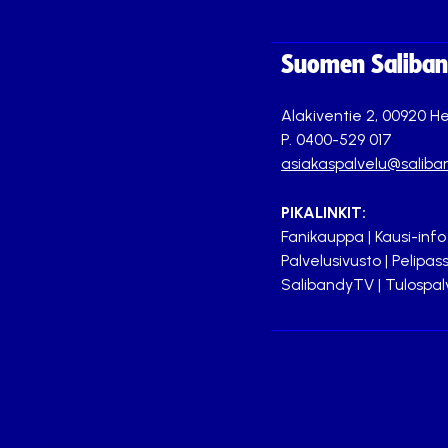
Suomen Saliband
Alakiventie 2, 00920 He
P. 0400-529 017
asiakaspalvelu@saliban
PIKALINKIT:
Fanikauppa
|
Kausi-info
Palvelusivusto
|
Pelipass
SalibandyTV
|
Tulospal