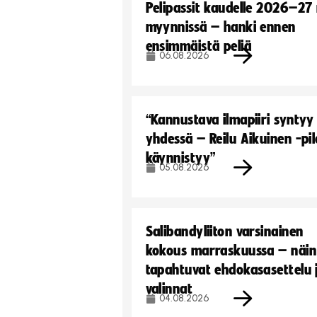
Pelipassit kaudelle 2026–27
myynnissä – hanki ennen
ensimmäistä peliä
06.08.2026
“Kannustava ilmapiiri syntyy
yhdessä – Reilu Aikuinen -pil
käynnistyy”
05.08.2026
Salibandyliiton varsinainen
kokous marraskuussa – näin
tapahtuvat ehdokasasettelu 
valinnat
04.08.2026