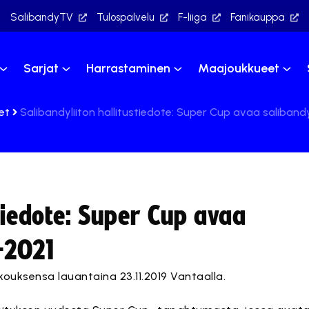
SalibandyTV
Tulospalvelu
F-liiga
Fanikauppa
Sarjat
Harrastaminen
Maajoukkueet
et
Salibandyliiton hallitustiedote: Super Cup avaa saliba
stiedote: Super Cup avaa
-2021
kokouksensa lauantaina 23.11.2019 Vantaalla.