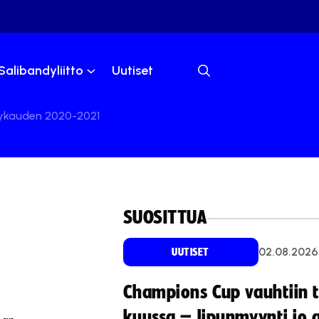
Salibandyliitto
Uutiset
ndykauden 2020-2021
SUOSITTUA
02.08.2026
UUTISET
Champions Cup vauhtiin 
kuussa – lipunmyynti jo 