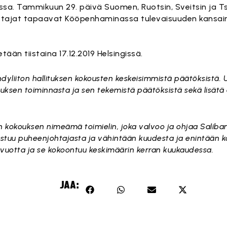
ssa. Tammikuun 29. päivä Suomen, Ruotsin, Sveitsin ja Tshe
ustajat tapaavat Kööpenhaminassa tulevaisuuden kansai
ään tiistaina 17.12.2019 Helsingissä.
andyliiton hallituksen kokousten keskeisimmistä päätöksistä. 
ituksen toiminnasta ja sen tekemistä päätöksistä sekä lisät
isen kokouksen nimeämä toimielin, joka valvoo ja ohjaa Saliba
koostuu puheenjohtajasta ja vähintään kuudesta ja enintään
e vuotta ja se kokoontuu keskimäärin kerran kuukaudessa.
JAA: