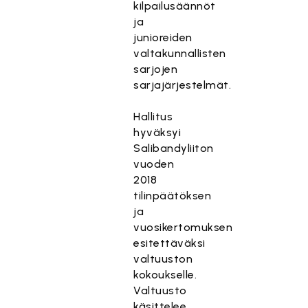
kilpailusäännöt
ja
junioreiden
valtakunnallisten
sarjojen
sarjajärjestelmät.
Hallitus
hyväksyi
Salibandyliiton
vuoden
2018
tilinpäätöksen
ja
vuosikertomuksen
esitettäväksi
valtuuston
kokoukselle.
Valtuusto
käsittelee