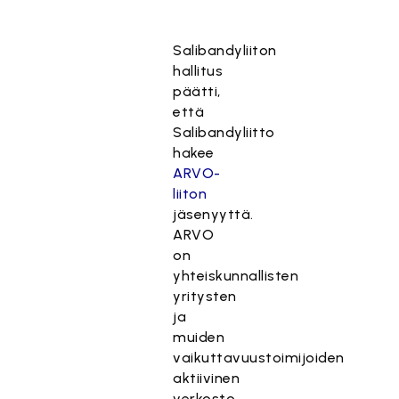
Salibandyliiton
hallitus
päätti,
että
Salibandyliitto
hakee
ARVO-
liiton
jäsenyyttä.
ARVO
on
yhteiskunnallisten
yritysten
ja
muiden
vaikuttavuustoimijoiden
aktiivinen
verkosto,