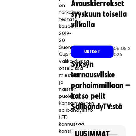
Avauskierrokset
on
tarkoitus
syyskuun toisella
testata
viikolla
kauden
2019-
20
Suomen
06.08.2
UUTISET
Cupin
026
valikoiduissa
Syksyn
otteluissa
turnausvilske
miesten
ja
parhaimmillaan –
naisten
katso pelit
puolella.
Kansainvälinen
SalibandyTV:stä
salibandyliitto
(IFF)
kannustaa
kansallisia
UUSIMMAT