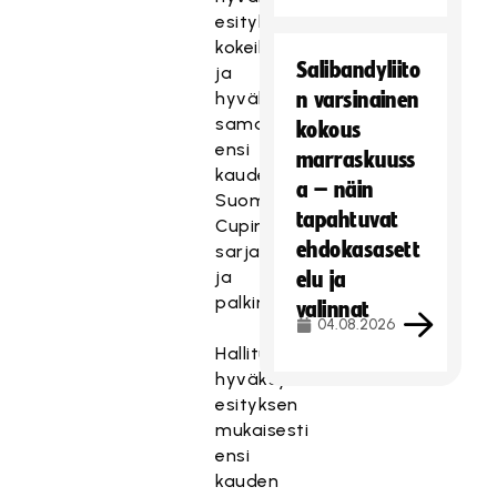
esityksen
kokeiluista
Salibandyliito
ja
hyväksyi
n varsinainen
samalla
kokous
ensi
marraskuuss
kauden
a – näin
Suomen
tapahtuvat
Cupin
ehdokasasett
sarjajärjestelmät
ja
elu ja
palkintorahat.
valinnat
04.08.2026
Hallitus
hyväksyi
esityksen
mukaisesti
ensi
kauden