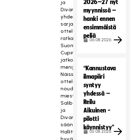
2026–27 nyt
ja
Divarissa
myynnissä –
yhden
hanki ennen
sarjakierroksen
ensimmäistä
otteluissa
peliä
ratkaistaan
06.08.2026
Suomen
Cupin
jatkoon
menijä.
“Kannustava
Näissä
ilmapiiri
otteluissa
syntyy
noudatetaan
yhdessä –
miesten
Reilu
Salibandyliigan
Aikuinen -
ja
Divarin
pilotti
sääntöjä.
käynnistyy”
Hallitus
05.08.2026
hyväksyi