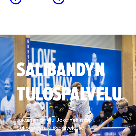
SALIBANDYN
TULOSPALVELU
Jokainen ottelu. Jokainen maali.
Salibandyn tulospalvelussa.