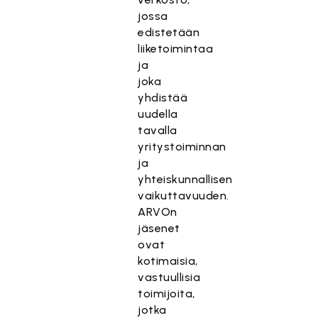
jossa
edistetään
liiketoimintaa
ja
joka
yhdistää
uudella
tavalla
yritystoiminnan
ja
yhteiskunnallisen
vaikuttavuuden.
ARVOn
jäsenet
ovat
kotimaisia,
vastuullisia
toimijoita,
jotka