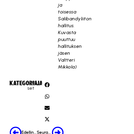
ja
toisessa
Salibandyliiton
hallitus.
Kuvasta
puuttuu
hallituksen
jäsen
Valtteri
Mikkola)
Uuti
KATEGORIA:
JAA:
set
Edellinen
Seuraava