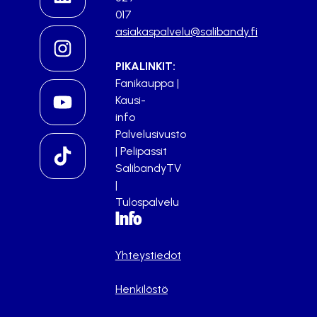
017
asiakaspalvelu@salibandy.fi
PIKALINKIT:
Fanikauppa
|
Kausi-
info
Palvelusivusto
|
Pelipassit
SalibandyTV
|
Tulospalvelu
Info
Yhteystiedot
Henkilöstö