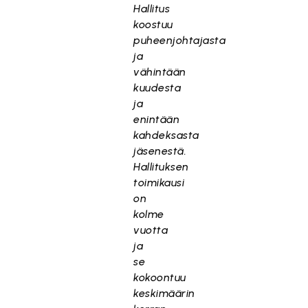
Hallitus
koostuu
puheenjohtajasta
ja
vähintään
kuudesta
ja
enintään
kahdeksasta
jäsenestä.
Hallituksen
toimikausi
on
kolme
vuotta
ja
se
kokoontuu
keskimäärin