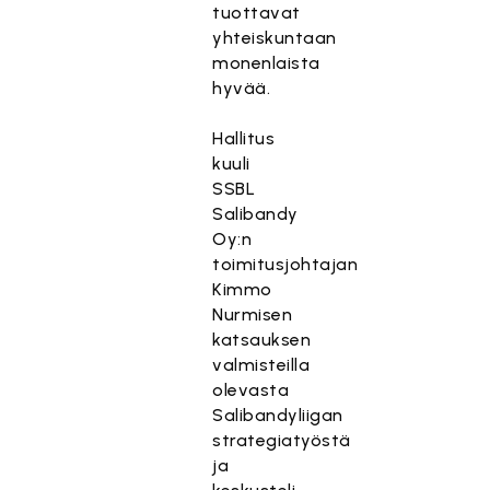
tuottavat
yhteiskuntaan
monenlaista
hyvää.
Hallitus
kuuli
SSBL
Salibandy
Oy:n
toimitusjohtajan
Kimmo
Nurmisen
katsauksen
valmisteilla
olevasta
Salibandyliigan
strategiatyöstä
ja