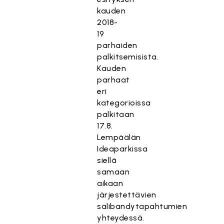
kauden
2018-
19
parhaiden
palkitsemisista.
Kauden
parhaat
eri
kategorioissa
palkitaan
17.8.
Lempäälän
Ideaparkissa
siellä
samaan
aikaan
järjestettävien
salibandytapahtumien
yhteydessä.