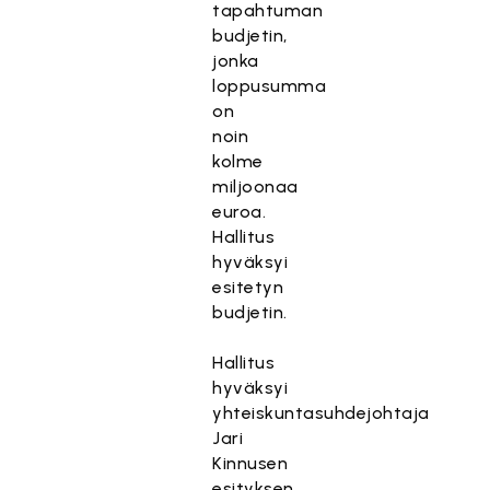
tapahtuman
budjetin,
jonka
loppusumma
on
noin
kolme
miljoonaa
euroa.
Hallitus
hyväksyi
esitetyn
budjetin.
Hallitus
hyväksyi
yhteiskuntasuhdejohtaja
Jari
Kinnusen
esityksen