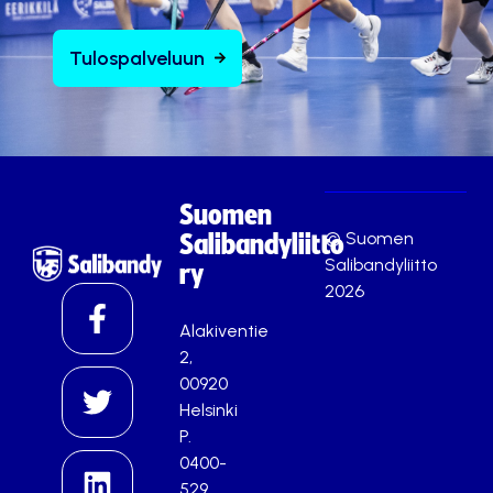
Tulospalveluun
Suomen
© Suomen
Salibandyliitto
Salibandyliitto
ry
2026
Alakiventie
2,
00920
Helsinki
P.
0400-
529