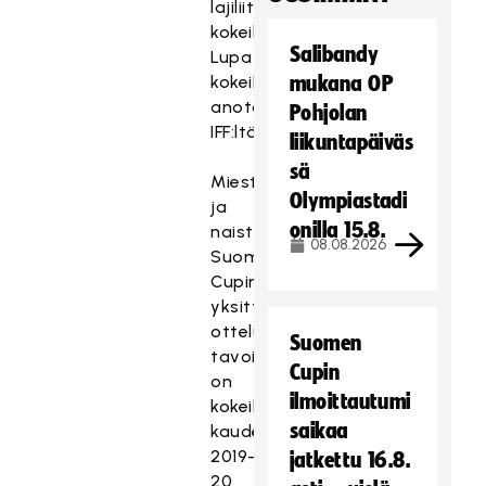
lajiliittoja
kokeiluihin.
Salibandy
Lupa
kokeiluihin
mukana OP
anotaan
Pohjolan
IFF:ltä.
liikuntapäiväs
sä
Miesten
Olympiastadi
ja
onilla 15.8.
naisten
08.08.2026
Suomen
Cupin
yksittäisissä
otteluissa
Suomen
tavoitteena
Cupin
on
ilmoittautumi
kokeilla
saikaa
kaudella
2019-
jatkettu 16.8.
20