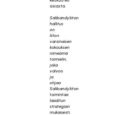
keskusteli
asiasta.
Salibandyliiton
hallitus
on
liiton
varsinaisen
kokouksen
nimeämä
toimielin,
joka
valvoo
ja
ohjaa
Salibandyliiton
toimintaa
laaditun
strategian
mukaisesti.