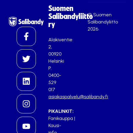
Suomen
© Suomen
Salibandyliitto
Salibandyliitto
ry
2026
Alakiventie
2,
00920
Helsinki
P.
0400-
529
017
asiakaspalvelu@salibandy.fi
PIKALINKIT:
Fanikauppa
|
Kausi-
info