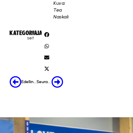
Kuva:
Tea
Naskali
Uuti
KATEGORIA:
JAA:
set
Edellinen
Seuraava