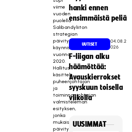
sopi
hanki ennen
viime
vuoden
ensimmäistä peliä
puolella
Salibandyliiton
strategian
päivitysprosessin
04.08.2
UUTISET
026
käynnistämisestä
vuonna
F-liigan alku
2020.
häämöttää:
Hallitus
käsitteli
Avauskierrokset
puheenjohtajan
syyskuun toisella
ja
toiminnanjohtajan
viikolla
valmisteleman
esityksen,
jonka
mukaisesti
UUSIMMAT
päivitysprosessi