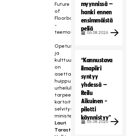
myynnissä –
Future
of
hanki ennen
Floorball
ensimmäistä
-
peliä
teemoista.
06.08.2026
Opetus-
ja
“Kannustava
kulttuuriministeriö
on
ilmapiiri
asettanut
syntyy
huippu-
yhdessä –
urheilulain
Reilu
tarpeellisuutta
Aikuinen -
kartoittavaksi
selvityshenkilöksi
pilotti
ministeri
käynnistyy”
05.08.2026
Lauri
Tarastin
.