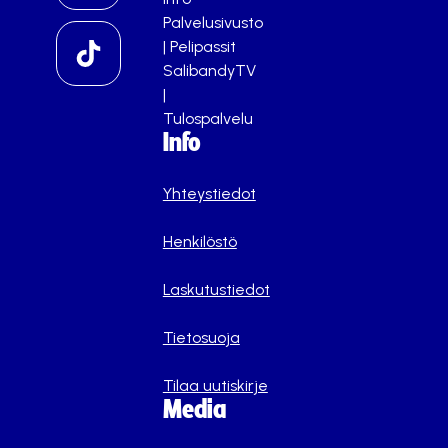
Palvelusivusto
|
Pelipassit
SalibandyTV
|
Tulospalvelu
Info
Yhteystiedot
Henkilöstö
Laskutustiedot
Tietosuoja
Tilaa uutiskirje
Media