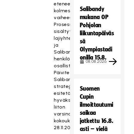
etenee
Salibandy
kolmessa
mukana OP
vaiheessa.
Prosessiin
Pohjolan
sisältyy
liikuntapäiväs
lajiyhteisön
sä
ja
Olympiastadi
Salibandyliiton
onilla 15.8.
henkilökunnan
08.08.2026
osallistaminen.
Päivitetty
Salibandyliiton
strategia
Suomen
esitetään
Cupin
hyväksyttäväksi
ilmoittautumi
liiton
saikaa
varsinaisessa
jatkettu 16.8.
kokouksessa
28.11.2020.
asti – vielä