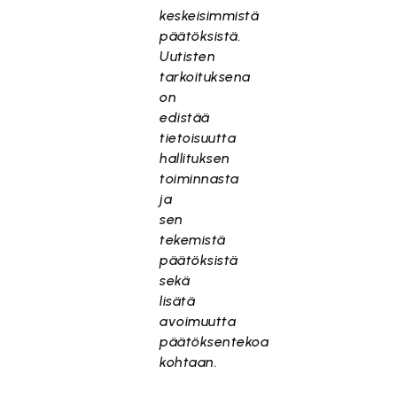
keskeisimmistä
päätöksistä.
Uutisten
tarkoituksena
on
edistää
tietoisuutta
hallituksen
toiminnasta
ja
sen
tekemistä
päätöksistä
sekä
lisätä
avoimuutta
päätöksentekoa
kohtaan.