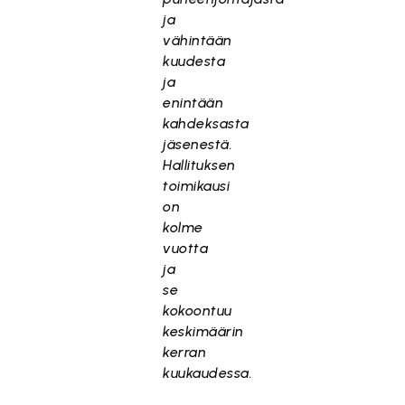
ja
vähintään
kuudesta
ja
enintään
kahdeksasta
jäsenestä.
Hallituksen
toimikausi
on
kolme
vuotta
ja
se
kokoontuu
keskimäärin
kerran
kuukaudessa.