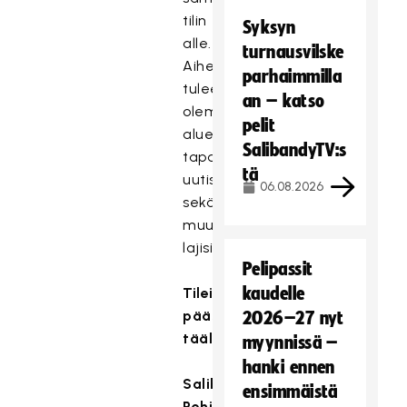
tilin
Syksyn
alle.
turnausvilske
Aihealueina
parhaimmilla
tulee
an – katso
olemaan
pelit
alueen
SalibandyTV:s
tapahtumat,
tä
uutiset
06.08.2026
sekä
muut
lajisisällöt.
Pelipassit
kaudelle
Tileille
pääset
2026–27 nyt
täältä:
myynnissä –
hanki ennen
Salibandyliitto
ensimmäistä
Pohjoinen