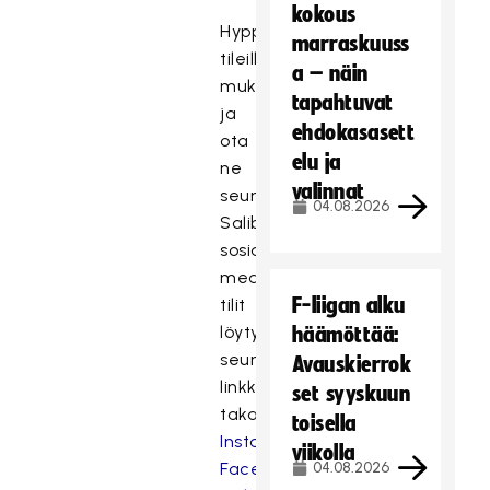
kokous
Hyppää
marraskuuss
tileille
a – näin
mukaan
tapahtuvat
ja
ehdokasasett
ota
elu ja
ne
valinnat
seurantaan.
04.08.2026
Salibandyliiton
sosiaalisen
median
F-liigan alku
tilit
löytyvät
häämöttää:
seuraavien
Avauskierrok
linkkien
set syyskuun
takaa:
toisella
Instagram,
viikolla
Facebook,
04.08.2026