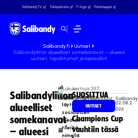
SalibandyTV
Tulospalvelu
F-liiga
Fanikauppa
Salibandy.fi
Uutiset
Salibandyliiton alueelliset somekanavat – alueesi
uutiset, tapahtumat ja lajisisällöt
Lukukertoja:
257
Salibandyliiton
SUOSITTUA
Salibandyliitto
2
02.08.2
löytyy
alueelliset
7
UUTISET
026
sosiaalisen
.
somekanavat
Champions Cup
0
median
9
tileiltä
vauhtiin tässä
– alueesi
.
nimellä