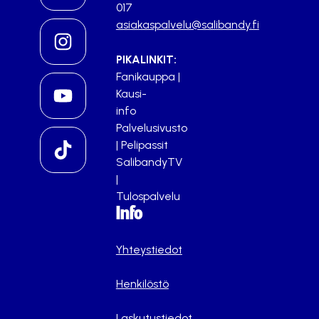
017
asiakaspalvelu@salibandy.fi
PIKALINKIT:
Fanikauppa
|
Kausi-
info
Palvelusivusto
|
Pelipassit
SalibandyTV
|
Tulospalvelu
Info
Yhteystiedot
Henkilöstö
Laskutustiedot