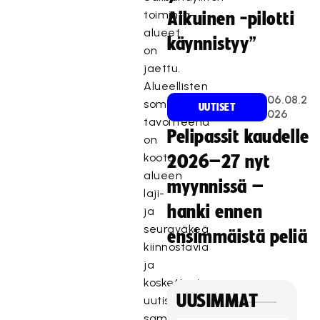
toiminta-
Aikuinen -pilotti
alueet
käynnistyy”
on
jaettu.
Alueellisten
06.08.2
somekanavien
UUTISET
026
tavoitteena
Pelipassit kaudelle
on
koota
2026–27 nyt
alueen
myynnissä –
laji-
hanki ennen
ja
seuraväkeä
ensimmäistä peliä
kiinnostavia
ja
koskettavia
UUSIMMAT
uutisia
saman