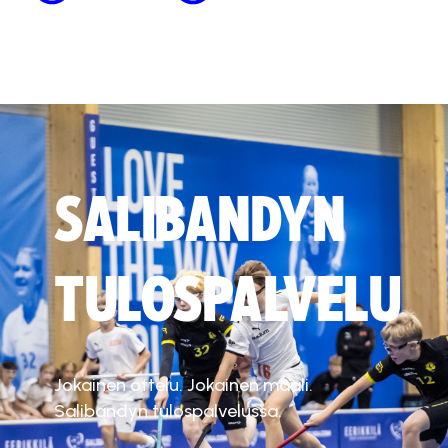
SALIBANDYN
TULOSPALVELU
Jokainen ottelu. Jokainen maali.
Salibandyn tulospalvelussa.