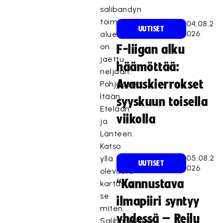
salibandyn
toiminnalliset
04.08.2
UUTISET
026
alueet
on
F-liigan alku
jaettu
häämöttää:
neljään:
Avauskierrokset
Pohjoiseen,
Itään,
syyskuun toisella
Etelään
viikolla
ja
Länteen.
Katso
05.08.2
yllä
UUTISET
026
olevasta
“Kannustava
kartasta
se
ilmapiiri syntyy
miten
yhdessä – Reilu
Salibandyliiton