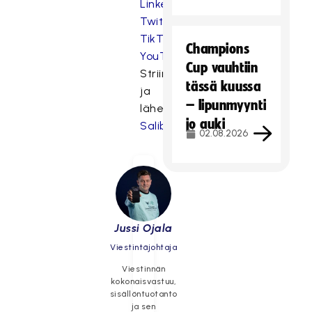
LinkedIn,
Twitter,
TikTok,
Champions
YouTube.
Cup vauhtiin
Striimit
tässä kuussa
ja
– lipunmyynti
lähetykset
jo auki
SalibandyTV:stä.
02.08.2026
Jussi Ojala
Viestintäjohtaja
Viestinnän
kokonaisvastuu,
sisällöntuotanto
ja sen