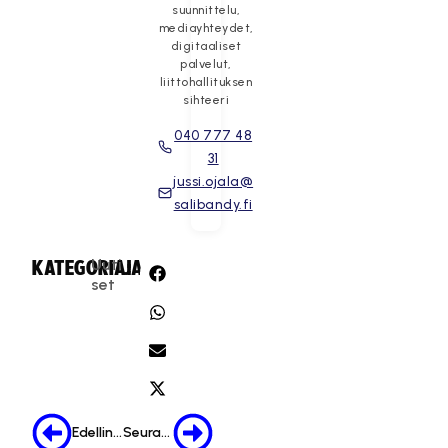
suunnittelu,
mediayhteydet,
digitaaliset
palvelut,
liittohallituksen
sihteeri
040 777 48
31
jussi.ojala@
salibandy.fi
Uuti
KATEGORIA:
JAA:
set
Edellinen
Seuraava