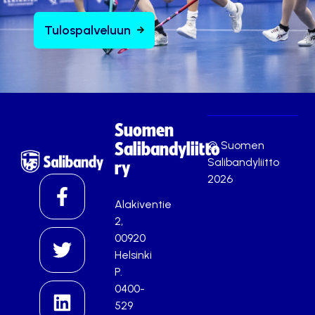
Tulospalveluun
Suomen
© Suomen
Salibandyliitto
Salibandyliitto
ry
2026
Alakiventie
2,
00920
Helsinki
P.
0400-
529