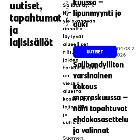
kuussa –
2
uutiset,
Salibandy.fi.
0
lipunmyynti jo
Nyt
tapahtumat
2
yleiskanavan
auki
2
ja
rinnalta
löytyvät
lajisisällöt
alueelliset
04.08.2
tilit,
UUTISET
026
joiden
Salibandyliiton
tarkoituksena
varsinainen
on
viestiä
kokous
aluetta
marraskuussa –
koskettavia
lajiasioita
näin tapahtuvat
ja
ehdokasasettelu
uutisia.
ja valinnat
Suomen