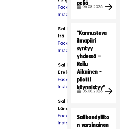
peliä
Facebook
06.08.2026
Instagram
Salibandyliitto
“Kannustava
Itä
ilmapiiri
Facebook
syntyy
Instagram
yhdessä –
Reilu
Salibandyliitto
Aikuinen -
Etelä
pilotti
Facebook
Instagram
käynnistyy”
05.08.2026
Salibandyliitto
Länsi
Facebook
Salibandyliito
Instagram
n varsinainen