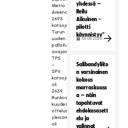
yhdessä –
Metro
Reilu
Areenalle
2695
Aikuinen -
katsojaa.
pilotti
Turun
käynnistyy”
uuden
05.08.2026
palloiluhallin
avajaisottelussa
TPS
Salibandyliito
–
SPV
n varsinainen
katsojia
kokous
oli
marraskuuss
2639.
a – näin
Runkosarjan
tapahtuvat
kuudessa
ehdokasasett
ottelussa
yleisömäärä
elu ja
oli
valinnat