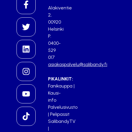
Alakiventie
2,
00920
Helsinki
P.
0400-
529
017
asiakaspalvelu@salibandy.fi
PIKALINKIT:
Fanikauppa
|
Kausi-
info
Palvelusivusto
|
Pelipassit
SalibandyTV
|