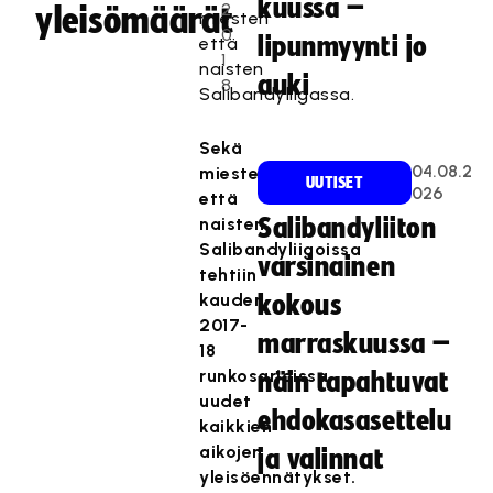
kuussa –
2
yleisömäärät
miesten
0
lipunmyynti jo
että
1
naisten
auki
8
Salibandyliigassa.
Sekä
04.08.2
miesten
UUTISET
026
että
naisten
Salibandyliiton
Salibandyliigoissa
varsinainen
tehtiin
kauden
kokous
2017-
marraskuussa –
18
runkosarjoissa
näin tapahtuvat
uudet
ehdokasasettelu
kaikkien
aikojen
ja valinnat
yleisöennätykset.