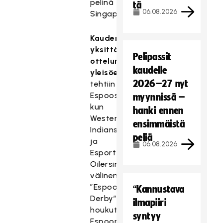
pelinä
tä
06.08.2026
Singaporessa.
Kauden
yksittäisen
Pelipassit
ottelun
kaudelle
yleisöennätys
2026–27 nyt
tehtiin
Espoossa,
myynnissä –
kun
hanki ennen
Westend
ensimmäistä
Indiansin
peliä
ja
06.08.2026
Esport
Oilersin
välinen
”Espoon
“Kannustava
Derby”
ilmapiiri
houkutteli
syntyy
Espoon