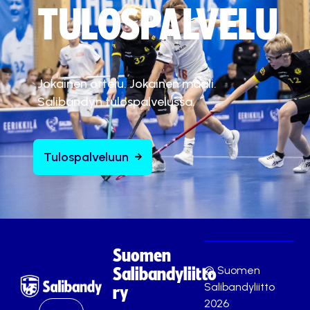
TULOSPALVELU
Jokainen ottelu. Jokainen maali.
Salibandyn tulospalvelussa.
Tulospalveluun
Suomen
© Suomen
Salibandyliitto
Salibandyliitto
ry
2026