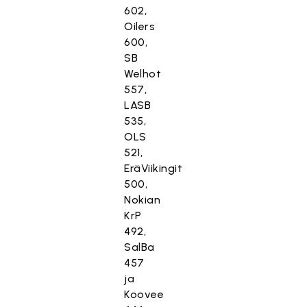
602,
Oilers
600,
SB
Welhot
557,
LASB
535,
OLS
521,
EräViikingit
500,
Nokian
KrP
492,
SalBa
457
ja
Koovee