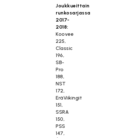
Joukkueittain
runkosarjassa
2017-
2018:
Koovee
225,
Classic
196,
SB-
Pro
188,
NST
172,
EräViikingit
151,
SSRA
150,
PSS
147,