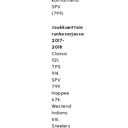
kolmantena
SPV
(799).
Joukkueittain
runkosarjassa
2017-
2018
:
Classic
1121,
TPS
914,
SPV
799,
Happee
674,
Westend
Indians
616,
Steelers