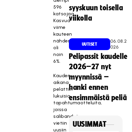
aiempi
syyskuun toisella
596
katsojaa.
viikolla
Kasvua
viime
kauteen
nähden
06.08.2
UUTISET
026
oli
noin
Pelipassit kaudelle
6%.
2026–27 nyt
Kauden
myynnissä –
aikana
hanki ennen
pelattiin
lukuisia
ensimmäistä peliä
tapahtumaotteluita,
joissa
salibandyä
vietiin
UUSIMMAT
uusiin