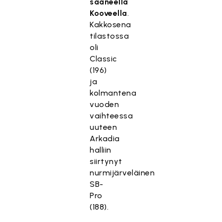
saaneella
Kooveella
.
Kakkosena
tilastossa
oli
Classic
(196)
ja
kolmantena
vuoden
vaihteessa
uuteen
Arkadia
halliin
siirtynyt
nurmijärveläinen
SB-
Pro
(188).