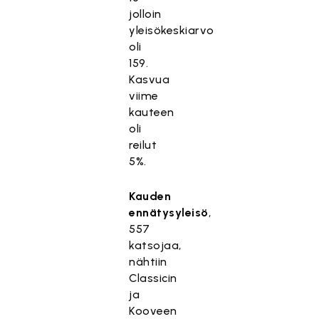
jolloin
yleisökeskiarvo
oli
159.
Kasvua
viime
kauteen
oli
reilut
5%.
Kauden
ennätysyleisö
,
557
katsojaa,
nähtiin
Classicin
ja
Kooveen