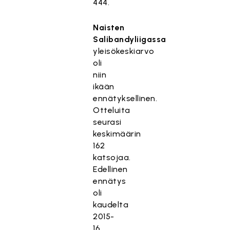
444.
Naisten
Salibandyliigassa
yleisökeskiarvo
oli
niin
ikään
ennätyksellinen.
Otteluita
seurasi
keskimäärin
162
katsojaa.
Edellinen
ennätys
oli
kaudelta
2015-
16