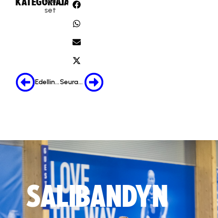
Uuti
KATEGORIA:
JAA:
set
Edellinen
Seuraava
SALIBANDYN