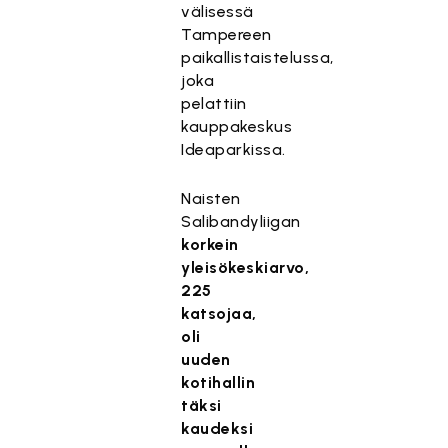
välisessä
Tampereen
paikallistaistelussa,
joka
pelattiin
kauppakeskus
Ideaparkissa.
Naisten
Salibandyliigan
korkein
yleisökeskiarvo,
225
katsojaa,
oli
uuden
kotihallin
täksi
kaudeksi