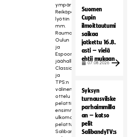
ympäristöihin.
Suomen
Reikäpalloa
Cupin
lyötiin
ilmoittautumi
mm.
Rauman,
saikaa
Oulun
jatkettu 16.8.
ja
asti – vielä
Espoon
ehtii mukaan
jäähalleissa.
07.08.2026
Classicin
ja
TPS:n
välinen
Syksyn
ottelu
turnausvilske
pelattiin
parhaimmilla
ensimmäisenä
an – katso
ulkomailla
pelit
pelattuna
Salibandyliigan
SalibandyTV:s