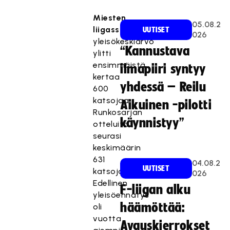
Miesten
05.08.2
liigassa
UUTISET
026
yleisökeskiarvo
“Kannustava
ylitti
ensimmäistä
ilmapiiri syntyy
kertaa
yhdessä – Reilu
600
katsojaa.
Aikuinen -pilotti
Runkosarjan
käynnistyy”
otteluita
seurasi
keskimäärin
631
04.08.2
UUTISET
katsojaa.
026
Edellinen
F-liigan alku
yleisöennätys
häämöttää:
oli
vuotta
Avauskierrokset