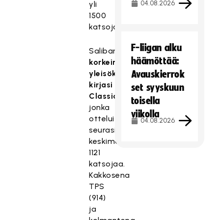
04.08.2026
yli
1500
katsojaa.
F-liigan alku
Salibandyliigan
häämöttää:
korkeimman
yleisökeskiarvon
Avauskierrok
kirjasi
set syyskuun
Classic
,
toisella
jonka
viikolla
otteluita
04.08.2026
seurasi
keskimäärin
1121
katsojaa.
Kakkosena
TPS
(914)
ja