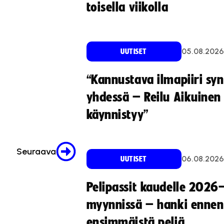
toisella viikolla
05.08.2026
UUTISET
“Kannustava ilmapiiri sy
yhdessä – Reilu Aikuinen 
käynnistyy”
Seuraava
06.08.2026
UUTISET
Pelipassit kaudelle 2026
myynnissä – hanki ennen
ensimmäistä peliä