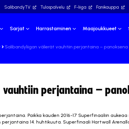
SalibandyTV
Tulospalvelu
F-liiga
Fanikauppa
Sarjat
Harrastaminen
Maajoukkueet
t
Salibandyliigan välierät vauhtiin perjantaina – panoksena 
t vauhtiin perjantaina – pan
perjantaina. Paikka kauden 2016-17 Superfinaaliin aukeaa ne
än perjantaina 14. huhtikuuta. Superfinaali Hartwall Arenal