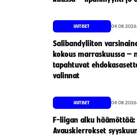
04.08.2026
UUTISET
Salibandyliiton varsinain
kokous marraskuussa – 
tapahtuvat ehdokasasette
valinnat
04.08.2026
UUTISET
F-liigan alku häämöttää:
Avauskierrokset syyskuu