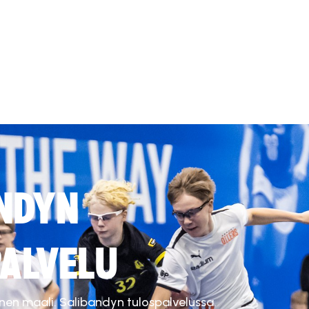
NDYN
ALVELU
inen maali. Salibandyn tulospalvelussa.