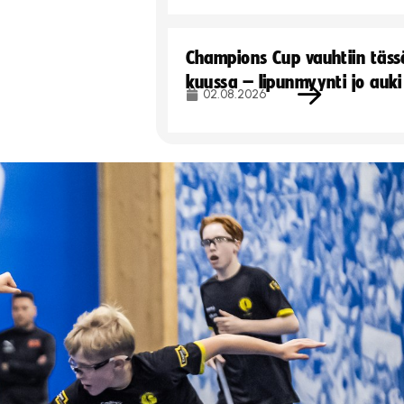
Champions Cup vauhtiin täss
kuussa – lipunmyynti jo auki
02.08.2026