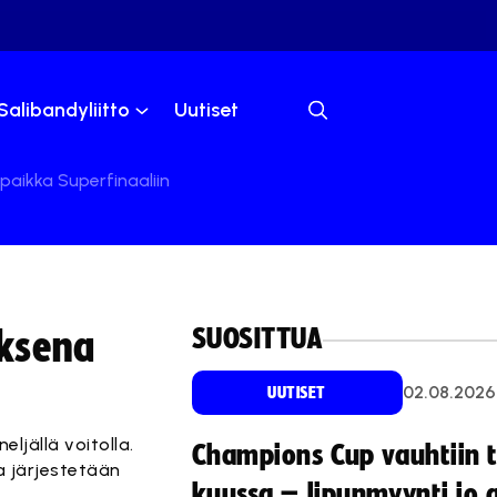
Salibandyliitto
Uutiset
paikka Superfinaaliin
SUOSITTUA
oksena
02.08.2026
UUTISET
ljällä voitolla.
Champions Cup vauhtiin 
la järjestetään
kuussa – lipunmyynti jo 