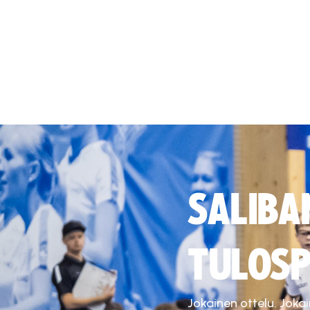
SALIBA
TULOSP
Jokainen ottelu. Joka