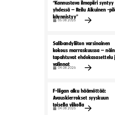
“Kannustava ilmapiiri syntyy
yhdessä – Reilu Aikuinen -pil
käynnistyy”
05.08.2026
Salibandyliiton varsinainen
kokous marraskuussa – näin
tapahtuvat ehdokasasettelu 
valinnat
04.08.2026
F-liigan alku häämöttää:
Avauskierrokset syyskuun
toisella viikolla
04.08.2026