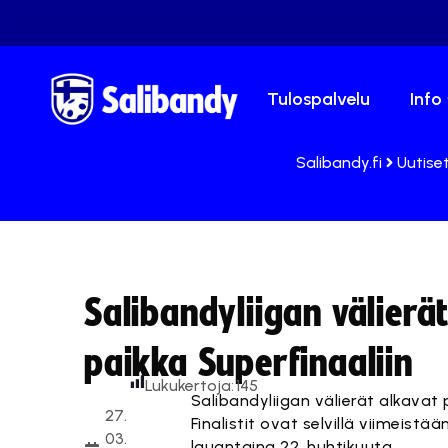
Tulospalvelu
Info
Salibandy.fi
Uutise
Salibandyliigan välierä
paikka Superfinaaliin
Lukukertoja:
145
Salibandyliigan välierät alkavat 
27.
Finalistit ovat selvillä viimeistä
03.
lauantaina 22. huhtikuuta.