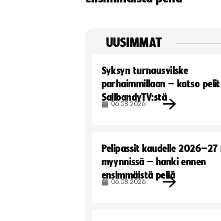
UUSIMMAT
Syksyn turnausvilske
parhaimmillaan – katso pelit
SalibandyTV:stä
06.08.2026
Pelipassit kaudelle 2026–27
myynnissä – hanki ennen
ensimmäistä peliä
06.08.2026