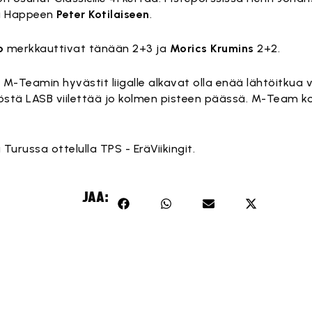
ka Happeen
Peter Kotilaiseen
.
o
merkkauttivat tänään 2+3 ja
Morics Krumins
2+2.
-Teamin hyvästit liigalle alkavat olla enää lähtöitkua vail
östä LASB viilettää jo kolmen pisteen päässä. M-Team ko
 Turussa ottelulla TPS - EräViikingit.
JAA: