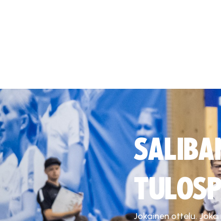
SALIBA
TULOSP
Jokainen ottelu. Joka