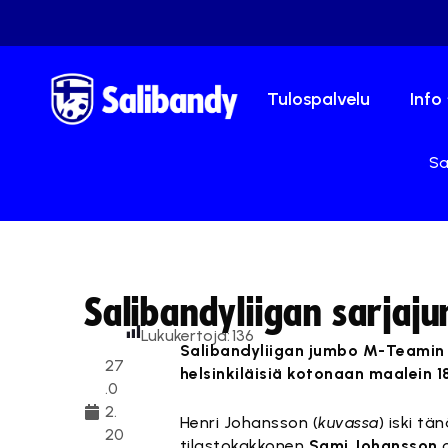
Tulospalvelu
Info
Sa
Salibandyliigan sarjaj
Lukukertoja:
136
Salibandyliigan jumbo M-Teamin 
27
helsinkiläisiä kotonaan maalein 1
.0
2.
Henri Johansson (
kuvassa
) iski t
20
tilastokakkonen
Sami Johansson
o