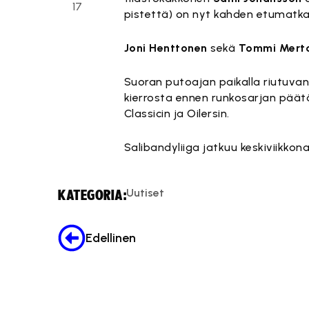
17
pistettä) on nyt kahden etumat
Joni Henttonen
sekä
Tommi Mert
Suoran putoajan paikalla riutuvan M
kierrosta ennen runkosarjan päät
Classicin ja Oilersin.
Salibandyliiga jatkuu keskiviikkona
Uutiset
KATEGORIA:
Edellinen