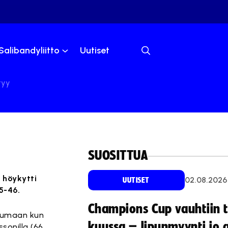
Salibandyliitto
Uutiset
tyy
SUOSITTUA
 höykytti
02.08.2026
UUTISET
5-46.
Champions Cup vauhtiin 
osumaan kun
kuussa – lipunmyynti jo 
ssonilla (66