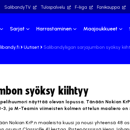
SalibandyTV
Tulospalvelu
F-liiga
Fanikauppa
Sarjat
Harrastaminen
Maajoukkueet
libandy.fi
Uutiset
Salibandyliigan sarjajumbon syöksy kiih
umbon syöksy kiihtyy
pelihuumori näyttää olevan lopussa. Tänään Nokian KrP
8-3, ja M-Teamin viimeisten kolmen ottelun maaliero on 
änään Nokian KrP:n maaleista kuusi ja nousi yhteensä 48 
n osunut Classicille 41 kertaa. Pistepörssissä Henri Johan