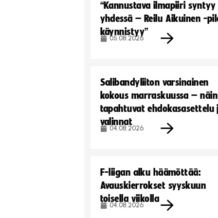
“Kannustava ilmapiiri syntyy
yhdessä – Reilu Aikuinen -pil
käynnistyy”
05.08.2026
Salibandyliiton varsinainen
kokous marraskuussa – näin
tapahtuvat ehdokasasettelu 
valinnat
04.08.2026
F-liigan alku häämöttää:
Avauskierrokset syyskuun
toisella viikolla
04.08.2026