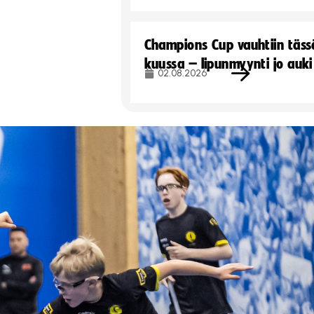
Champions Cup vauhtiin täss
kuussa – lipunmyynti jo auki
02.08.2026