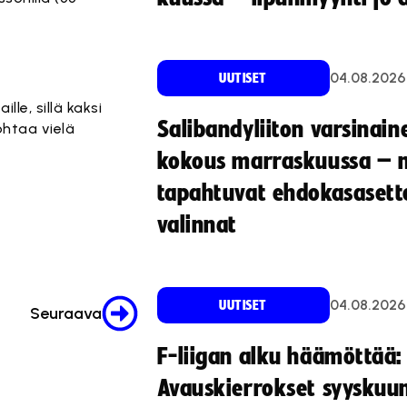
04.08.2026
UUTISET
le, sillä kaksi
Salibandyliiton varsinain
htaa vielä
kokous marraskuussa – 
tapahtuvat ehdokasasette
valinnat
04.08.2026
UUTISET
Seuraava
F-liigan alku häämöttää:
Avauskierrokset syyskuu