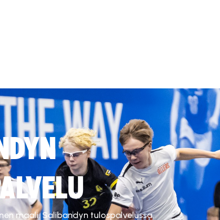
NDYN
ALVELU
inen maali. Salibandyn tulospalvelussa.