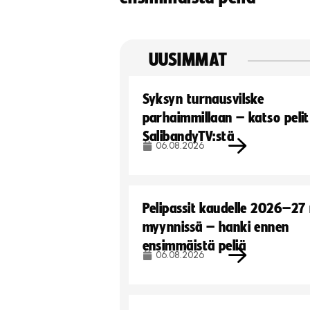
UUSIMMAT
Syksyn turnausvilske
parhaimmillaan – katso pelit
SalibandyTV:stä
06.08.2026
Pelipassit kaudelle 2026–27
myynnissä – hanki ennen
ensimmäistä peliä
06.08.2026