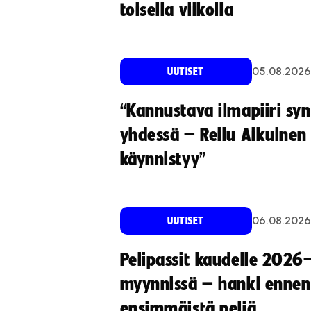
toisella viikolla
05.08.2026
UUTISET
“Kannustava ilmapiiri sy
yhdessä – Reilu Aikuinen 
käynnistyy”
06.08.2026
UUTISET
Pelipassit kaudelle 2026
myynnissä – hanki ennen
ensimmäistä peliä