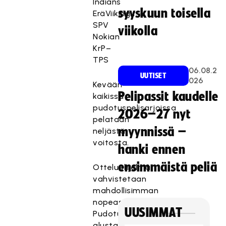
Indians
syyskuun toisella
EräViikingit–
SPV
viikolla
Nokian
KrP–
TPS
06.08.2
UUTISET
026
Kevään
Pelipassit kaudelle
kaikissa
pudotuspelisarjoissa
2026–27 nyt
pelataan
myynnissä –
neljästä
voitosta.
hanki ennen
ensimmäistä peliä
Otteluohjelma
vahvistetaan
mahdollisimman
nopeasti.
UUSIMMAT
Pudotuspelien
alustavat