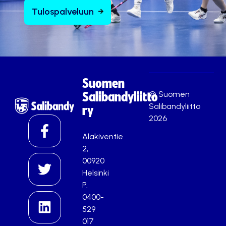
Tulospalveluun
Suomen
© Suomen
Salibandyliitto
Salibandyliitto
ry
2026
Alakiventie
2,
00920
Helsinki
P.
0400-
529
017