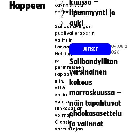
kuussa –
2
Happeen
käynnistyvät
0
lipunmyynti jo
perjantaina.
2
auki
0
Salibandyliigan
puolivälieräparit
valittiin
04.08.2
tänään
UUTISET
026
Helsingissä
jo
Salibandyliiton
perinteiseen
varsinainen
tapaan
niin,
kokous
että
marraskuussa –
ensin
valitsi
näin tapahtuvat
runkosarjan
ehdokasasettelu
voittaja
Classic
ja valinnat
vastustajan