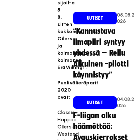
sijoilta
5-
05.08.2
8,
UUTISET
026
sitten
“Kannustava
kakkonen
Oilers
ilmapiiri syntyy
ja
yhdessä – Reilu
kolmantena
kolmonen
Aikuinen -pilotti
EräViikingit.
käynnistyy”
Puolivälieräparit
2020
ovat:
04.08.2
UUTISET
026
Classic–
F-liigan alku
Happee
häämöttää:
Oilers–
Westend
Avauskierrokset