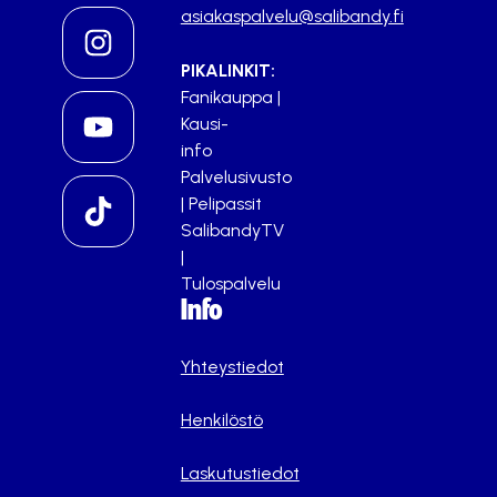
asiakaspalvelu@salibandy.fi
PIKALINKIT:
Fanikauppa
|
Kausi-
info
Palvelusivusto
|
Pelipassit
SalibandyTV
|
Tulospalvelu
Info
Yhteystiedot
Henkilöstö
Laskutustiedot