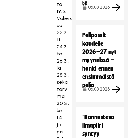
tä
to
06.08.2026
19.3.
Välierät:
su
22.3.,
Pelipassit
ti
kaudelle
24.3.,
2026–27 nyt
to
myynnissä –
26.3.,
la
hanki ennen
28.3.,
ensimmäistä
sekä
peliä
tarv.
06.08.2026
ma
30.3.,
T
ke
ä
“Kannustava
1.4.
m
ja
ilmapiiri
ä
pe
syntyy
s