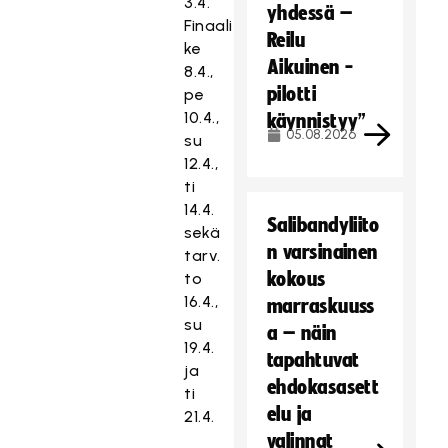
3.4.
yhdessä –
i
Finaalit:
s
Reilu
ke
ä
Aikuinen -
8.4.,
l
pilotti
pe
t
10.4.,
käynnistyy”
ö
05.08.2026
su
o
12.4.,
n
ti
e
14.4.
s
Salibandyliito
sekä
t
n varsinainen
tarv.
e
kokous
to
t
16.4.,
marraskuuss
t
su
a – näin
y
19.4.
tapahtuvat
,
ja
k
ehdokasasett
ti
o
elu ja
21.4.
s
valinnat