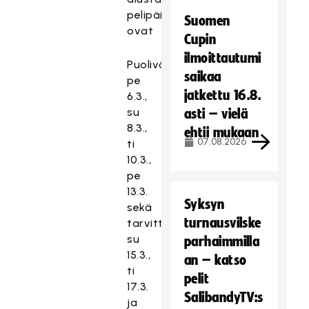
pelipäivät
Suomen
ovat
Cupin
ilmoittautumi
Puolivälierät:
saikaa
pe
jatkettu 16.8.
6.3.,
su
asti – vielä
8.3.,
ehtii mukaan
07.08.2026
ti
10.3.,
pe
13.3.
Syksyn
sekä
turnausvilske
tarvittaessa
su
parhaimmilla
15.3.,
an – katso
ti
pelit
17.3.
SalibandyTV:s
ja