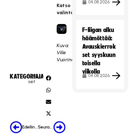
k
04.08.2026
Katso
a
valintatilaisuus:
s
e
F-liigan alku
v
a
häämöttää:
a
Kuva:
Avauskierrok
t
Ville
set syyskuun
ii
Vuorinen
toisella
m
viikolla
a
Uuti
KATEGORIA:
JAA:
04.08.2026
r
set
k
k
i
n
o
i
Edellinen
Seuraava
n
t