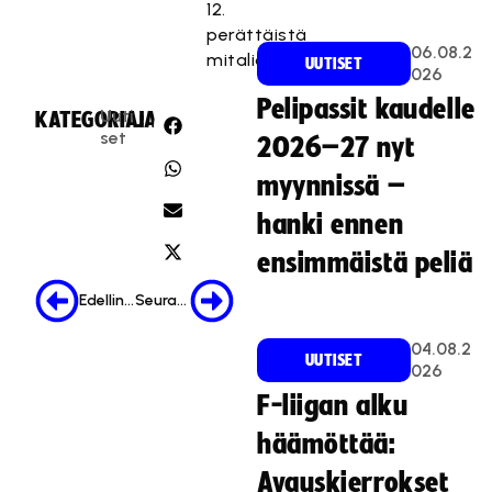
12.
perättäistä
06.08.2
mitaliaan.
UUTISET
026
Pelipassit kaudelle
Uuti
KATEGORIA:
JAA:
set
2026–27 nyt
myynnissä –
hanki ennen
ensimmäistä peliä
Edellinen
Seuraava
04.08.2
UUTISET
026
F-liigan alku
häämöttää:
Avauskierrokset