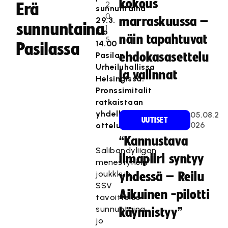
kokous
2
Erä
sunnuntaina
0
marraskuussa –
29.3.
sunnuntaina
1
klo
näin tapahtuvat
5
14.00
Pasilassa
Pasilan
ehdokasasettelu
Urheiluhallissa
ja valinnat
Helsingissä.
Pronssimitalit
ratkaistaan
yhdellä
05.08.2
UUTISET
026
ottelulla.
“Kannustava
Salibandyliigan
ilmapiiri syntyy
menestynein
joukkkue
yhdessä – Reilu
SSV
Aikuinen -pilotti
tavoittelee
sunnuntaina
käynnistyy”
jo