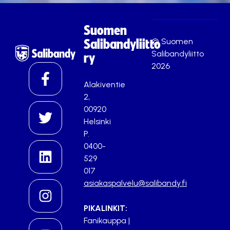
Suomen
© Suomen
Salibandyliitto
Salibandyliitto
ry
2026
Alakiventie
2,
00920
Helsinki
P.
0400-
529
017
asiakaspalvelu@salibandy.fi
PIKALINKIT:
Fanikauppa
|