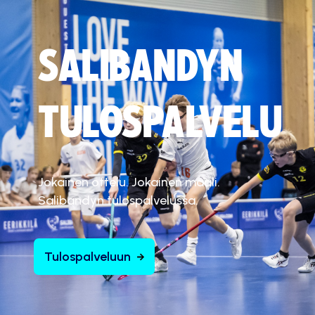
SALIBANDYN
TULOSPALVELU
Jokainen ottelu. Jokainen maali.
Salibandyn tulospalvelussa.
Tulospalveluun