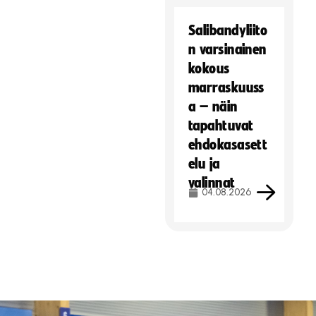
Salibandyliito
n varsinainen
kokous
marraskuuss
a – näin
tapahtuvat
ehdokasasett
elu ja
valinnat
04.08.2026