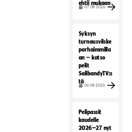
ehtii mukaan
07.08.2026
Syksyn
turnausvilske
parhaimmilla
an – katso
pelit
SalibandyTV:s
tä
06.08.2026
Pelipassit
kaudelle
2026–27 nyt