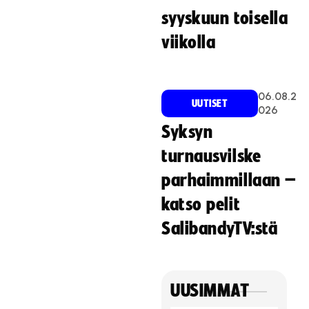
syyskuun toisella
viikolla
06.08.2
UUTISET
026
Syksyn
turnausvilske
parhaimmillaan –
katso pelit
SalibandyTV:stä
UUSIMMAT