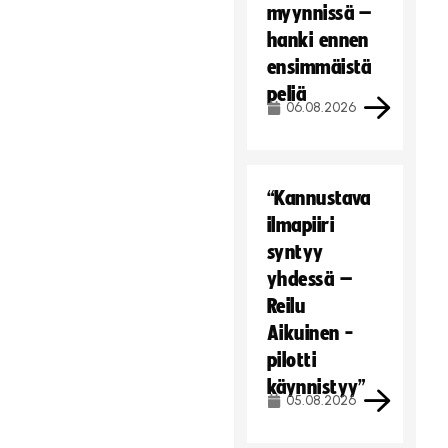
myynnissä –
hanki ennen
ensimmäistä
peliä
06.08.2026
“Kannustava
ilmapiiri
syntyy
yhdessä –
Reilu
Aikuinen -
pilotti
käynnistyy”
05.08.2026