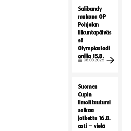
Salibandy
mukana OP
Pohjolan
liikuntapäiväs
sä
Olympiastadi
onilla 15.8.
08.08.2026
Suomen
Cupin
ilmoittautumi
saikaa
jatkettu 16.8.
asti – vielä