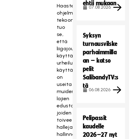
ehtii mukaan
Haasteen
07.08.2026
ohjelman
tekoon
tuo
se,
Syksyn
että
turnausvilske
liigajoukkueiden
parhaimmilla
käyttämien
an – katso
urheiluhallien
pelit
käyttäjäkunnassa
SalibandyTV:s
on
useita
tä
06.08.2026
muidenkin
lajien
edustajia,
joiden
Pelipassit
toiveet
kaudelle
halleja
hallinnoivien
2026–27 nyt