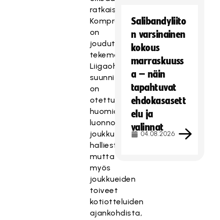
ratkaisua.
Salibandyliito
Kompromissejakin
on
n varsinainen
jouduttu
kokous
tekemään.
marraskuuss
Liigaohjelman
a – näin
suunnittelussa
tapahtuvat
on
otettu
ehdokasasett
huomioon
elu ja
luonnollisesti
valinnat
joukkueiden
04.08.2026
halliesteellisyydet,
mutta
myös
joukkueiden
toiveet
kotiotteluiden
ajankohdista,