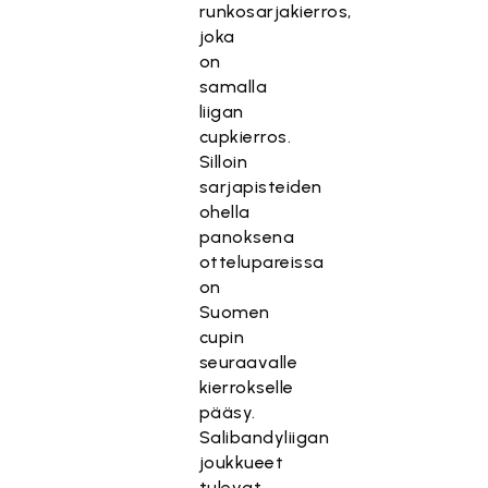
runkosarjakierros,
joka
on
samalla
liigan
cupkierros.
Silloin
sarjapisteiden
ohella
panoksena
ottelupareissa
on
Suomen
cupin
seuraavalle
kierrokselle
pääsy.
Salibandyliigan
joukkueet
tulevat