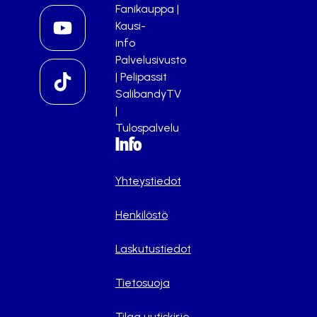
Fanikauppa
|
Kausi-
info
Palvelusivusto
|
Pelipassit
SalibandyTV
|
Tulospalvelu
Info
Yhteystiedot
Henkilöstö
Laskutustiedot
Tietosuoja
Tilaa uutiskirje