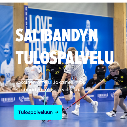
SALIBANDYN
TULOSPALVELU
Jokainen ottelu. Jokainen maali.
Salibandyn tulospalvelussa.
Tulospalveluun