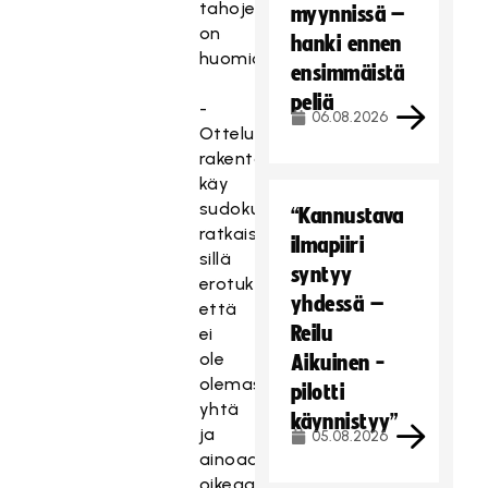
tahojen
myynnissä –
on
hanki ennen
huomioitava.
ensimmäistä
peliä
-
06.08.2026
Otteluohjelman
rakentaminen
käy
sudokun
“Kannustava
ratkaisemisesta
ilmapiiri
sillä
syntyy
erotuksella,
yhdessä –
että
Reilu
ei
ole
Aikuinen -
olemassa
pilotti
yhtä
käynnistyy”
ja
05.08.2026
ainoaa
oikeaa