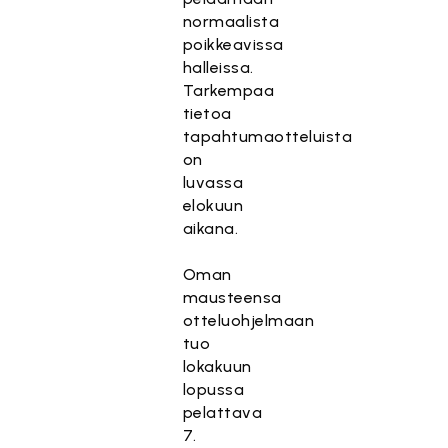
normaalista
poikkeavissa
halleissa.
Tarkempaa
tietoa
tapahtumaotteluista
on
luvassa
elokuun
aikana.
Oman
mausteensa
otteluohjelmaan
tuo
lokakuun
lopussa
pelattava
7.