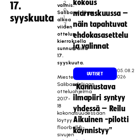
kokous
2
17.
valmis.
0
marraskuussa –
Salibandyliiga
syyskuuta
1
alkaa
näin tapahtuvat
7
viiden
ottelun
ehdokasasettelu
kierroksella
ja valinnat
sunnuntaina
17.
syyskuuta.
05.08.2
UUTISET
026
Miesten
Salibandyliigan
“Kannustava
otteluohjelma
ilmapiiri syntyy
2017-
18
yhdessä – Reilu
kokonaisuudessaan
Aikuinen -pilotti
löytyy
floorball.fi-
käynnistyy”
sivujen