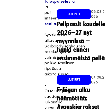
tulospalvelusta
ja
06.08.2
pdf-
UUTISET
026
liitteenä
Pelipassit kaudelle
täällä
.
2026–27 nyt
Syyskuussa
myynnissä –
alkavan
Salibandyliigakauden
hanki ennen
otteluohjelma
valmistui
ensimmäistä peliä
poikkeuksellisen
ripeässä
aikataulussa.
04.08.2
UUTISET
026
-
F-liigan alku
Otteluohjelma
saadaan
häämöttää:
julkaistua
Avauskierrokset
viime