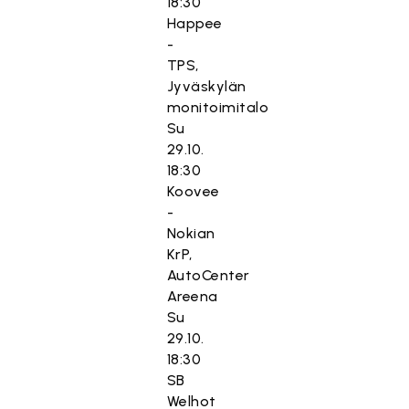
18:30
Happee
-
TPS,
Jyväskylän
monitoimitalo
Su
29.10.
18:30
Koovee
-
Nokian
KrP,
AutoCenter
Areena
Su
29.10.
18:30
SB
Welhot