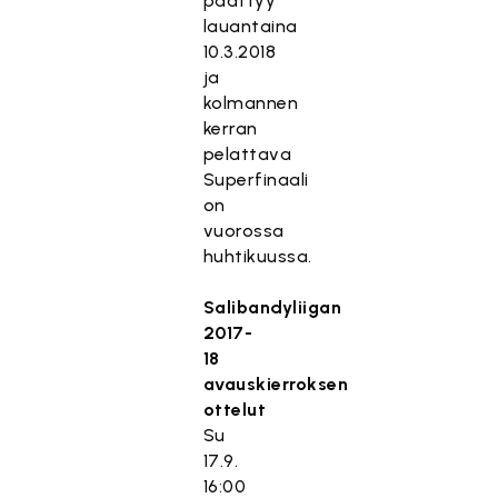
päättyy
lauantaina
10.3.2018
ja
kolmannen
kerran
pelattava
Superfinaali
on
vuorossa
huhtikuussa.
Salibandyliigan
2017-
18
avauskierroksen
ottelut
Su
17.9.
16:00