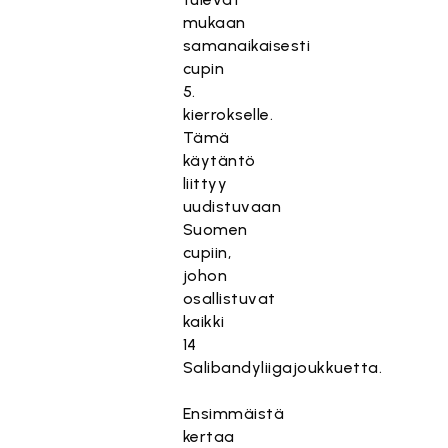
mukaan
samanaikaisesti
cupin
5.
kierrokselle.
Tämä
käytäntö
liittyy
uudistuvaan
Suomen
cupiin,
johon
osallistuvat
kaikki
14
Salibandyliigajoukkuetta.
Ensimmäistä
kertaa