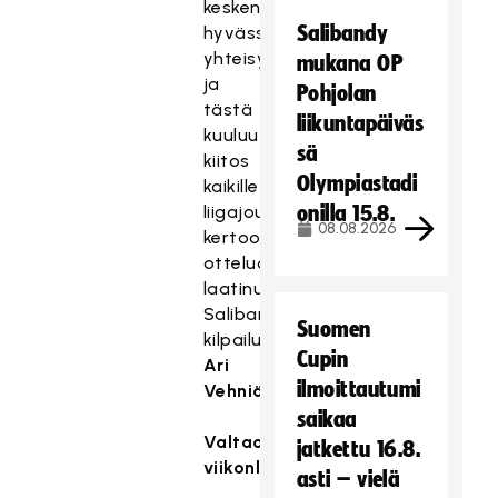
kesken
Salibandy
hyvässä
yhteisymmärryksessä
mukana OP
ja
Pohjolan
tästä
liikuntapäiväs
kuuluu
sä
kiitos
Olympiastadi
kaikille
liigajoukkueille,
onilla 15.8.
08.08.2026
kertoo
otteluohjelman
laatinut
Salibandyliiton
Suomen
kilpailupäällikkö
Cupin
Ari
ilmoittautumi
Vehniäinen
.
saikaa
Valtaosa
jatkettu 16.8.
viikonloppupelejä
asti – vielä