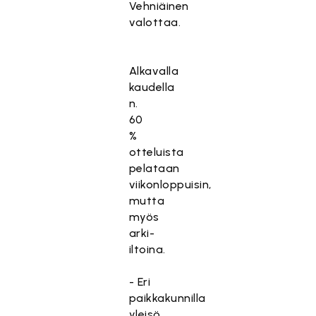
Vehniäinen
valottaa.
Alkavalla
kaudella
n.
60
%
otteluista
pelataan
viikonloppuisin,
mutta
myös
arki-
iltoina.
- Eri
paikkakunnilla
yleisö