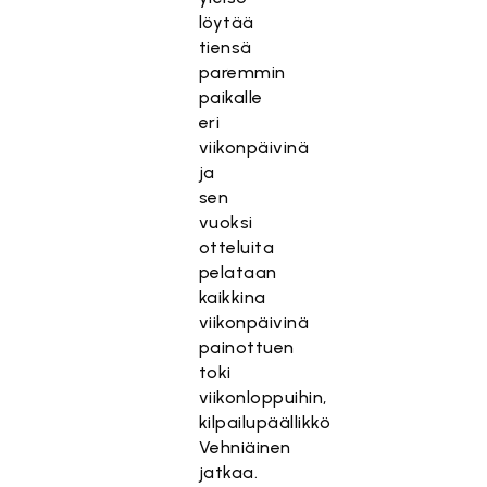
löytää
tiensä
paremmin
paikalle
eri
viikonpäivinä
ja
sen
vuoksi
otteluita
pelataan
kaikkina
viikonpäivinä
painottuen
toki
viikonloppuihin,
kilpailupäällikkö
Vehniäinen
jatkaa.