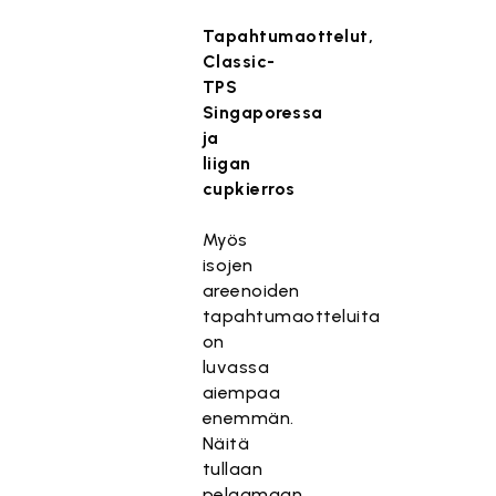
Tapahtumaottelut,
Classic-
TPS
Singaporessa
ja
liigan
cupkierros
Myös
isojen
areenoiden
tapahtumaotteluita
on
luvassa
aiempaa
enemmän.
Näitä
tullaan
pelaamaan