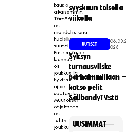
kausia
syyskuun toisella
aikaisemmin.
viikolla
Tämän
on
mahdollistanut
huolellinen
06.08.2
UUTISET
suunnittelutyö.
026
Ensimmäinen
Syksyn
luonnos
turnausvilske
oli
joukkueilla
parhaimmillaan –
hyvissä
katso pelit
ajoin
saatavilla.
SalibandyTV:stä
Muutokset
ohjelmaan
on
tehty
UUSIMMAT
joukkueiden