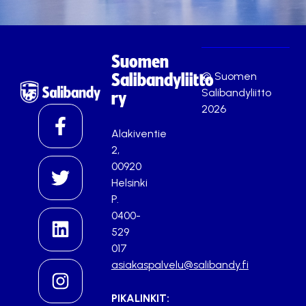
Suomen
© Suomen
Salibandyliitto
Salibandyliitto
ry
2026
Alakiventie
2,
00920
Helsinki
P.
0400-
529
017
asiakaspalvelu@salibandy.fi
PIKALINKIT: