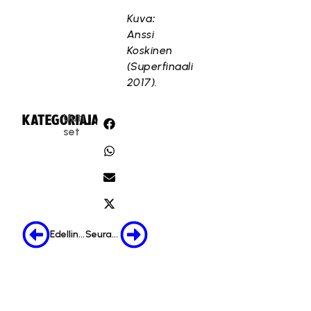
Kuva
:
Anssi
Koskinen
(Superfinaali
2017).
Uuti
KATEGORIA:
JAA:
set
Edellinen
Seuraava