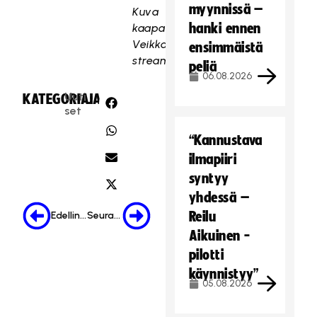
myynnissä –
Kuva
hanki ennen
kaapattu
VeikkausTV:n
ensimmäistä
streamista
peliä
06.08.2026
Uuti
KATEGORIA:
JAA:
set
“Kannustava
ilmapiiri
syntyy
yhdessä –
Reilu
Edellinen
Seuraava
Aikuinen -
pilotti
käynnistyy”
05.08.2026