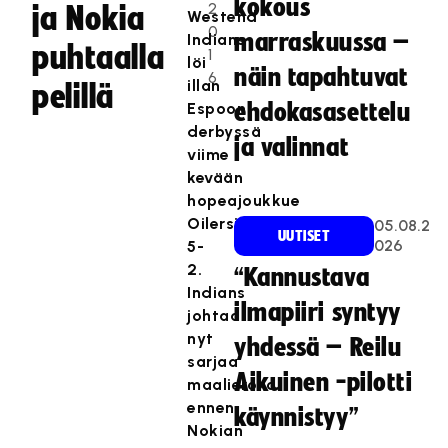
kokous
2
ja Nokia
Westend
0
marraskuussa –
Indians
puhtaalla
1
löi
näin tapahtuvat
6
illan
pelillä
Espoon
ehdokasasettelu
derbyssä
ja valinnat
viime
kevään
hopeajoukkue
Oilersin
05.08.2
UUTISET
026
5-
2.
“Kannustava
Indians
ilmapiiri syntyy
johtaa
nyt
yhdessä – Reilu
sarjaa
Aikuinen -pilotti
maalierolla
ennen
käynnistyy”
Nokian