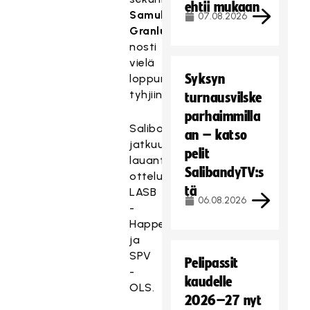
ehtii mukaan
Samuli
07.08.2026
Granlund
nosti
vielä
Syksyn
loppunumerot
tyhjiin.
turnausvilske
parhaimmilla
Salibandyliiga
an – katso
jatkuu
pelit
lauantaina
SalibandyTV:s
otteluilla
tä
LASB
06.08.2026
-
Happee
ja
SPV
Pelipassit
-
kaudelle
OLS.
2026–27 nyt