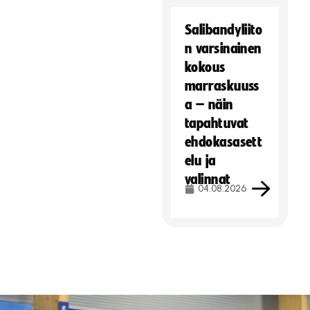
Salibandyliito
n varsinainen
kokous
marraskuuss
a – näin
tapahtuvat
ehdokasasett
elu ja
valinnat
04.08.2026