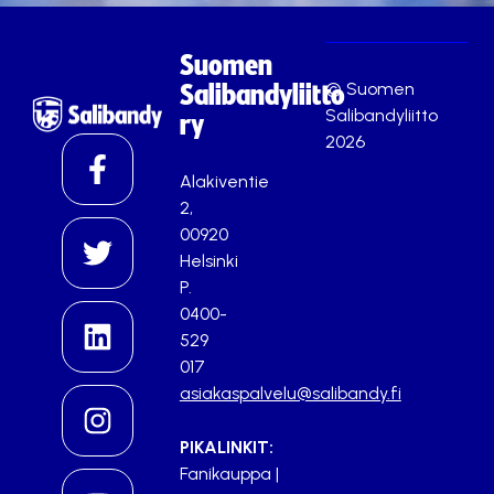
Suomen
© Suomen
Salibandyliitto
Salibandyliitto
ry
2026
Alakiventie
2,
00920
Helsinki
P.
0400-
529
017
asiakaspalvelu@salibandy.fi
PIKALINKIT:
Fanikauppa
|