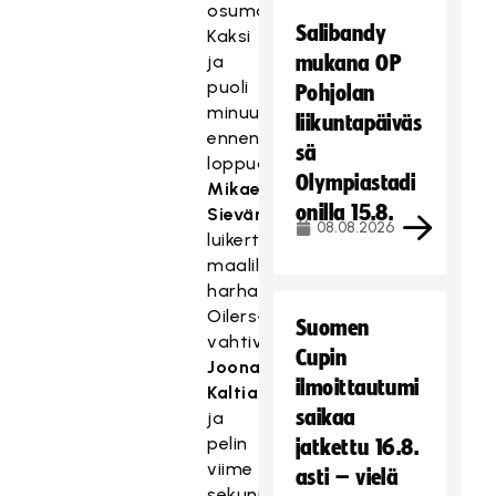
osumallaan.
Salibandy
Kaksi
ja
mukana OP
puoli
Pohjolan
minuuttia
liikuntapäiväs
ennen
sä
loppua
Olympiastadi
Mikael
onilla 15.8.
Sievänen
08.08.2026
luikerteli
maalille
harhauttamaan
Oilers-
Suomen
vahtivahti
Cupin
Joonas
ilmoittautumi
Kaltiaisen
,
saikaa
ja
pelin
jatkettu 16.8.
viime
asti – vielä
sekunneilla