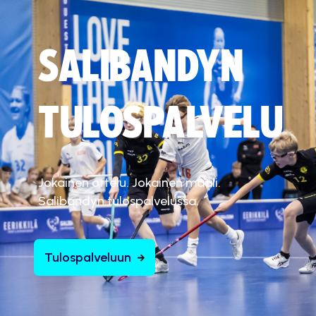
SALIBANDYN
TULOSPALVELU
Jokainen ottelu. Jokainen maali.
Salibandyn tulospalvelussa.
Tulospalveluun