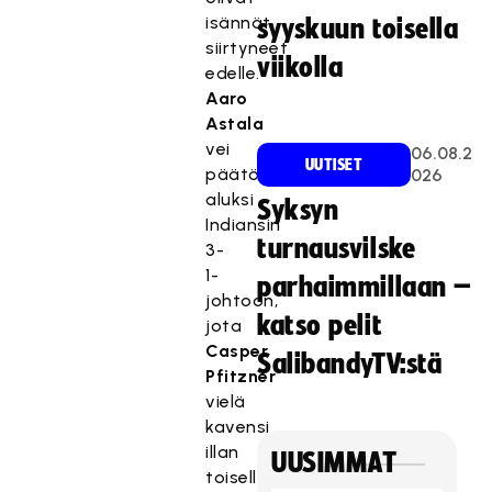
isännät
syyskuun toisella
siirtyneet
viikolla
edelle.
Aaro
Astala
vei
06.08.2
UUTISET
päätösjakson
026
aluksi
Syksyn
Indiansin
turnausvilske
3-
1-
parhaimmillaan –
johtoon,
katso pelit
jota
Casper
SalibandyTV:stä
Pfitzner
vielä
kavensi
illan
UUSIMMAT
toisella