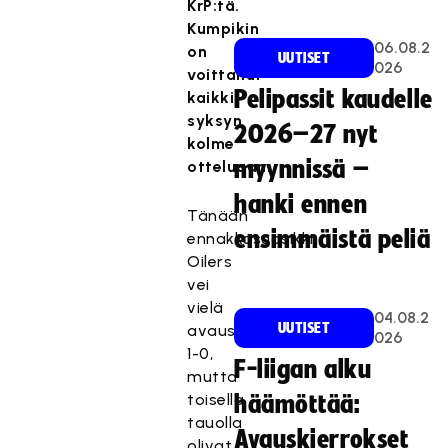
KrP:tä.
Kumpikin
06.08.2
on
UUTISET
026
voittanut
Pelipassit kaudelle
kaikki
syksyn
2026–27 nyt
kolme
myynnissä –
otteluaan.
hanki ennen
Tänään
ensimmäistä peliä
ennakkosuosikki
Oilers
vei
vielä
04.08.2
UUTISET
avauserän
026
1-0,
F-liigan alku
mutta
toisella
häämöttää:
tauolla
Avauskierrokset
olivat