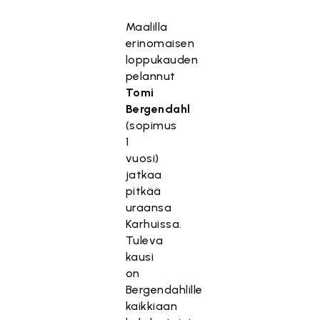
Maalilla
erinomaisen
loppukauden
pelannut
Tomi
Bergendahl
(sopimus
1
vuosi)
jatkaa
pitkää
uraansa
Karhuissa.
Tuleva
kausi
on
Bergendahlille
kaikkiaan