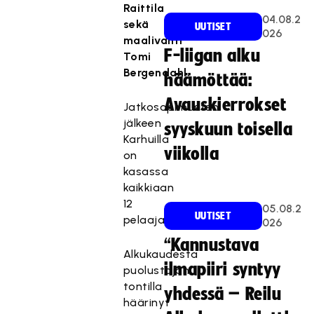
Raittila
04.08.2
sekä
UUTISET
026
maalivahti
F-liigan alku
Tomi
Bergendahl.
häämöttää:
Avauskierrokset
Jatkosopimusten
jälkeen
syyskuun toisella
Karhuilla
viikolla
on
kasassa
kaikkiaan
12
05.08.2
UUTISET
pelaajasopimusta.
026
“Kannustava
Alkukaudesta
ilmapiiri syntyy
puolustajan
tontilla
yhdessä – Reilu
häärinyt