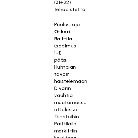
(31+22)
tehopistettä.
Puolustaja
Oskari
Raittila
(sopimus
1+1)
pääsi
Huhtalan
tavoin
haistelemaan
Divarin
vauhtia
muutamassa
ottelussa.
Tilastoihin
Raittilalle
merkittiin
kaikkiaan