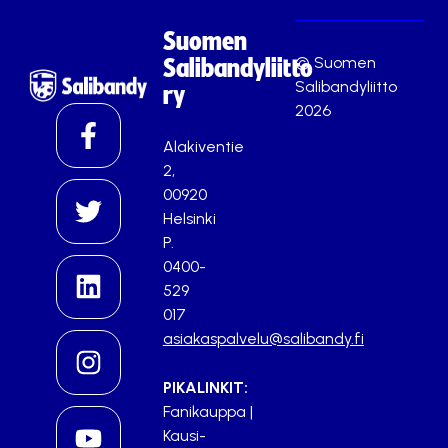
Suomen
© Suomen
Salibandyliitto
Salibandyliitto
ry
2026
Alakiventie
2,
00920
Helsinki
P.
0400-
529
017
asiakaspalvelu@salibandy.fi
PIKALINKIT:
Fanikauppa
|
Kausi-