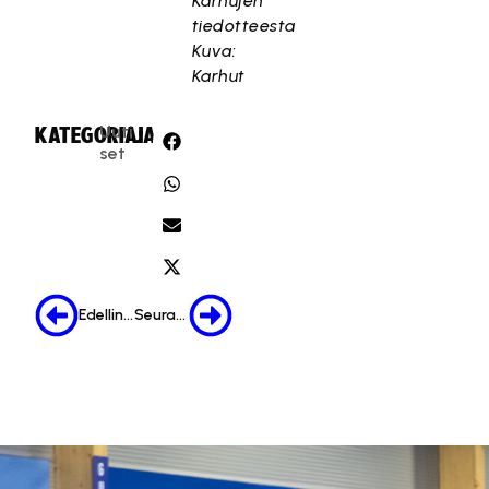
Karhujen
tiedotteesta
Kuva:
Karhut
Uuti
KATEGORIA:
JAA:
set
Edellinen
Seuraava