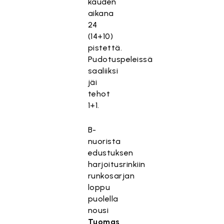
kauden
aikana
24
(14+10)
pistettä.
Pudotuspeleissä
saaliiksi
jäi
tehot
1+1.
B-
nuorista
edustuksen
harjoitusrinkiin
runkosarjan
loppu
puolella
nousi
Tuomas