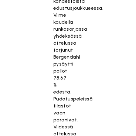
kahdestoista
edustusjoukkueessa.
Viime
kaudella
runkosarjassa
yhdeksässä
ottelussa
torjunut
Bergendahl
pysäytti
pallot
78,67
%
edestä.
Pudotuspeleissä
tilastot
vaan
paranivat.
Viidessä
ottelussa