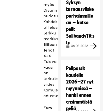
Syksyn
myös
turnausvilske
Divarin
parhaimmilla
pudotuspeleissä.
Kahdeksassa
an – katso
ottelussa
pelit
Jerkku
SalibandyTV:s
merkkautti
tä
tililleen
06.08.2026
tehot
4+4.
Tuleva
kausi
Pelipassit
on
kaudelle
Jerkulle
2026–27 nyt
viides
myynnissä –
Karhujen
hanki ennen
edustusjoukkueessa.
ensimmäistä
Eero
peliä