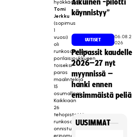
Aikuinen -pilotti
hyökkääjä
Tomi
käynnistyy”
Jerkku
(sopimus
1
06.08.2
vuosi)
UUTISET
026
oli
runkosarjassa
Pelipassit kaudelle
porilaisjoukkueen
2026–27 nyt
toiseksi
paras
myynnissä –
maalintekijä
hanki ennen
15
osumallaan.
ensimmäistä peliä
Kaikkiaan
26
tehopistettä
runkosarjassa
UUSIMMAT
onnistui
erinomaisesti