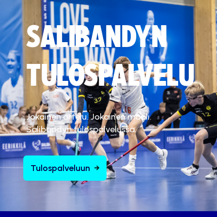
SALIBANDYN
TULOSPALVELU
Jokainen ottelu. Jokainen maali.
Salibandyn tulospalvelussa.
Tulospalveluun