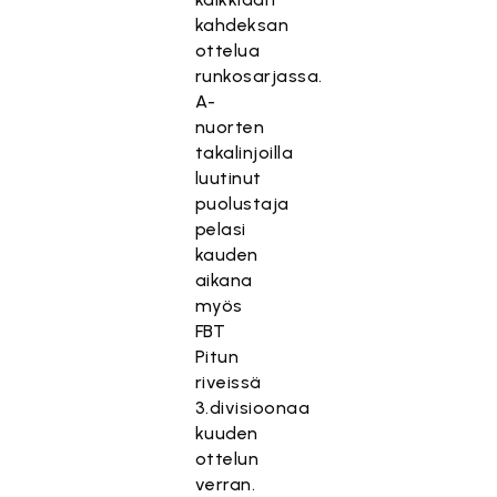
kahdeksan
ottelua
runkosarjassa.
A-
nuorten
takalinjoilla
luutinut
puolustaja
pelasi
kauden
aikana
myös
FBT
Pitun
riveissä
3.divisioonaa
kuuden
ottelun
verran.