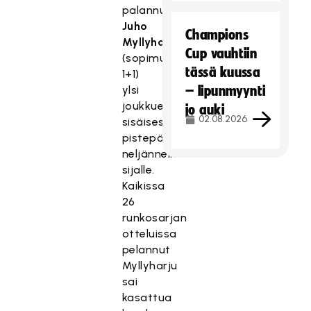
palannut
Juho
Champions
Myllyharju
Cup vauhtiin
(sopimus
tässä kuussa
1+1)
ylsi
– lipunmyynti
joukkueen
jo auki
02.08.2026
sisäisessä
pistepörssissä
neljännelle
sijalle.
Kaikissa
26
runkosarjan
otteluissa
pelannut
Myllyharju
sai
kasattua