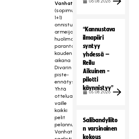
06.08.2026
Vanhatalo
(sopimus
1+1)
onnistui
“Kannustava
armeijasta
ilmapiiri
huolimatta
syntyy
parantamaan
kauden
yhdessä –
aikana
Reilu
Divarin
Aikuinen -
piste-
pilotti
ennätystään.
käynnistyy”
Yhtä
05.08.2026
ottelua
vaille
kaikki
pelit
Salibandyliito
pelannut
n varsinainen
Vanhatalo
kokous
saalisti