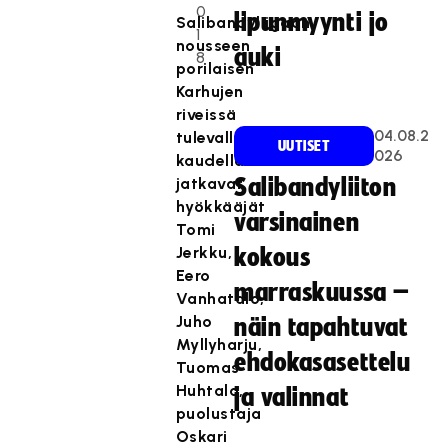
0
lipunmyynti jo
Salibandyliigaan
1
nousseen
auki
8
porilaisen
Karhujen
riveissä
04.08.2
tulevalla
UUTISET
026
kaudella
jatkavat
Salibandyliiton
hyökkääjät
varsinainen
Tomi
Jerkku,
kokous
Eero
marraskuussa –
Vanhatalo,
Juho
näin tapahtuvat
Myllyharju,
ehdokasasettelu
Tuomas
Huhtala,
ja valinnat
puolustaja
Oskari