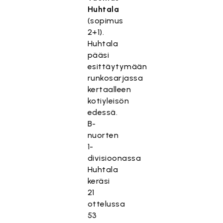
Huhtala
(sopimus
2+1).
Huhtala
pääsi
esittäytymään
runkosarjassa
kertaalleen
kotiyleisön
edessä.
B-
nuorten
1-
divisioonassa
Huhtala
keräsi
21
ottelussa
53