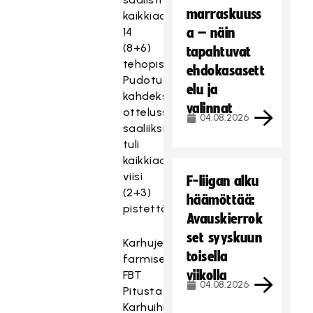
marraskuuss
kaikkiaan
14
a – näin
(8+6)
tapahtuvat
tehopistettä.
ehdokasasett
Pudotuspeleissä
elu ja
kahdeksassa
valinnat
ottelussa
04.08.2026
saaliiksi
tuli
kaikkiaan
viisi
F-liigan alku
(2+3)
häämöttää:
pistettä.
Avauskierrok
set syyskuun
Karhujen
toisella
farmiseura
viikolla
FBT
04.08.2026
Pitusta
Karhuihin